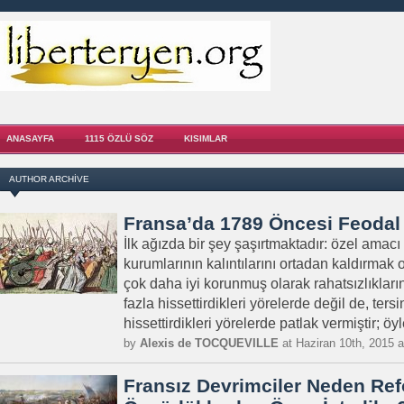
ANASAYFA
1115 ÖZLÜ SÖZ
KISIMLAR
AUTHOR ARCHIVE
Fransa’da 1789 Öncesi Feodal
İlk ağızda bir şey şaşırtmaktadır: özel amac
kurumlarının kalıntılarını ortadan kaldırmak
çok daha iyi korunmuş olarak rahatsızlıklarını
fazla hissettirdikleri yörelerde değil de, ters
hissettirdikleri yörelerde patlak vermiştir; öyle
by
Alexis de TOCQUEVILLE
at Haziran 10th, 2015 
Fransız Devrimciler Neden Ref