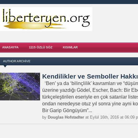
ANASAYFA
1115 ÖZLÜ SÖZ
KISIMLAR
AUTHOR ARCHIVE
Kendilikler ve Semboller Hakk
‘Ben’ ya da ‘bilinçlilik’ kavramları ve “düş
üzerine yazdığı Gödel, Escher, Bach: Bir Eb
türkçeleştirilen eseriyle en çok satanlar list
ondan neredeyse otuz yıl sonra yine ayni ko
Bir Garip Göngüyüm”...
by
Douglas Hofstadter
at Eylül 16th, 2016 at 06:09 