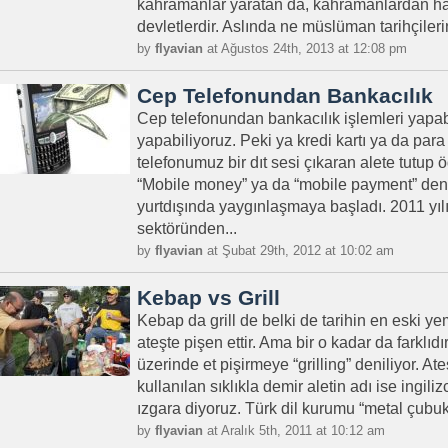
kahramanlar yaratan da, kahramanlardan hai
devletlerdir. Aslında ne müslüman tarihçilerin t
by
flyavian
at Ağustos 24th, 2013 at 12:08 pm
Cep Telefonundan Bankacılık
Cep telefonundan bankacılık işlemleri yapabi
yapabiliyoruz. Peki ya kredi kartı ya da pa
telefonumuz bir dıt sesi çıkaran alete tutu
“Mobile money” ya da “mobile payment” den
yurtdışında yaygınlaşmaya başladı. 2011 yıl
sektöründen...
by
flyavian
at Şubat 29th, 2012 at 10:02 am
Kebap vs Grill
Kebap da grill de belki de tarihin en eski ye
ateşte pişen ettir. Ama bir o kadar da farklıdır
üzerinde et pişirmeye “grilling” deniliyor. Ate
kullanılan sıklıkla demir aletin adı ise ingili
ızgara diyoruz. Türk dil kurumu “metal çubukl
by
flyavian
at Aralık 5th, 2011 at 10:12 am