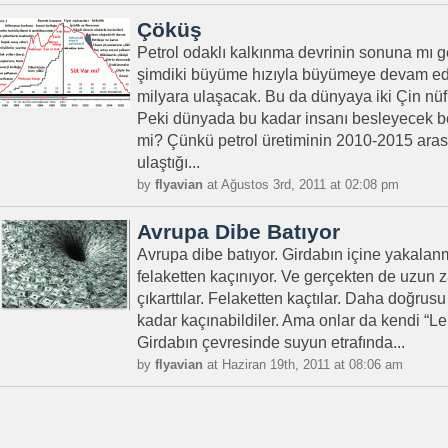
Çöküş
Petrol odaklı kalkınma devrinin sonuna mı 
şimdiki büyüme hızıyla büyümeye devam ede
milyara ulaşacak. Bu da dünyaya iki Çin n
Peki dünyada bu kadar insanı besleyecek be
mi? Çünkü petrol üretiminin 2010-2015 aras
ulaştığı...
by
flyavian
at Ağustos 3rd, 2011 at 02:08 pm
Avrupa Dibe Batıyor
Avrupa dibe batıyor. Girdabın içine yakalanm
felaketten kaçınıyor. Ve gerçekten de uzun z
çıkarttılar. Felaketten kaçtılar. Daha doğrus
kadar kaçınabildiler. Ama onlar da kendi “Le
Girdabın çevresinde suyun etrafında...
by
flyavian
at Haziran 19th, 2011 at 08:06 am