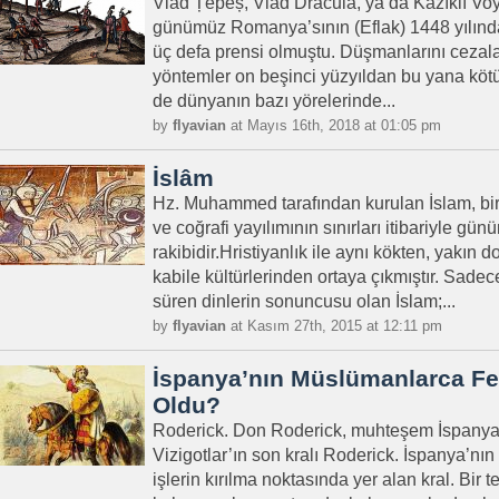
Vlad Țepeș, Vlad Dracula, ya da Kazıklı Voyv
günümüz Romanya’sının (Eflak) 1448 yılınd
üç defa prensi olmuştu. Düşmanlarını cezala
yöntemler on beşinci yüzyıldan bu yana kötü
de dünyanın bazı yörelerinde...
by
flyavian
at Mayıs 16th, 2018 at 01:05 pm
İslâm
Hz. Muhammed tarafından kurulan İslam, bir d
ve coğrafi yayılımının sınırları itibariyle g
rakibidir.Hristiyanlık ile aynı kökten, yakın
kabile kültürlerinden ortaya çıkmıştır. Sadece
süren dinlerin sonuncusu olan İslam;...
by
flyavian
at Kasım 27th, 2015 at 12:11 pm
İspanya’nın Müslümanlarca Fe
Oldu?
Roderick. Don Roderick, muhteşem İspanya’n
Vizigotlar’ın son kralı Roderick. İspanya’nın 
işlerin kırılma noktasında yer alan kral. Bir 