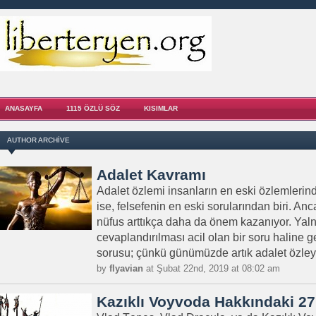
ANASAYFA
1115 ÖZLÜ SÖZ
KISIMLAR
AUTHOR ARCHIVE
Adalet Kavramı
Adalet özlemi insanların en eski özlemlerind
ise, felsefenin en eski sorularından biri. 
nüfus arttıkça daha da önem kazanıyor. Yaln
cevaplandırılması acil olan bir soru haline g
sorusu; çünkü günümüzde artık adalet özleyen
by
flyavian
at Şubat 22nd, 2019 at 08:02 am
Kazıklı Voyvoda Hakkındaki 2