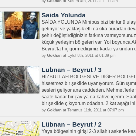
by
Gokhan
at Kasım 4th, 2011 at 11:11 am
Saida Yolunda
SAİDA YOLUNDA Minibüs bizi bir türlü ulaş
getiriyor ve yaklaşık elli dakika buradan de
şehir değiştirdiğinizin farkına varmıyorsun
küçük yerleşim bölgeleri var. Yol boyunca A
Beyrut’ta hiç görmediğimiz kadar yakından de
by
Gokhan
at Eylül 8th, 2011 at 01:09 pm
Lübnan – Beyrut / 3
HİZBULLAH BÖLGESİ VE DİĞER BÖLGELER
hissetmez bir şekilde uyanıyorum. Gün ışımış
sesleri geliyor ana caddeden. Mehmet’lerle 
saate kadar bir çay ya da kahve içerim. Sa
bir şekilde çıkıyorum odadan. 2 kat aşağı inip
by
Gokhan
at Temmuz 11th, 2011 at 07:07 pm
Lübnan – Beyrut / 2
Yaya bölgesinin girişi 2-3 silahlı askerle kes