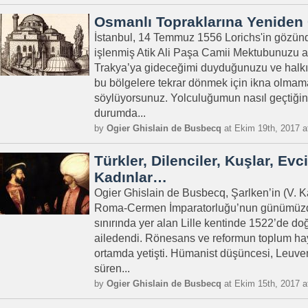
Osmanlı Topraklarına Yeniden 
İstanbul, 14 Temmuz 1556 Lorichs'in gözün
işlenmiş Atik Ali Paşa Camii Mektubunuzu a
Trakya’ya gideceğimi duyduğunuzu ve halkını
bu bölgelere tekrar dönmek için ikna olmama 
söylüyorsunuz. Yolculuğumun nasıl geçtiğini
durumda...
by
Ogier Ghislain de Busbecq
at Ekim 19th, 2017 a
Türkler, Dilenciler, Kuşlar, Evc
Kadınlar…
Ogier Ghislain de Busbecq, Şarlken’in (V. Kar
Roma-Cermen İmparatorluğu’nun günümüzd
sınırında yer alan Lille kentinde 1522’de do
ailedendi. Rönesans ve reformun toplum hayat
ortamda yetişti. Hümanist düşüncesi, Leuve
süren...
by
Ogier Ghislain de Busbecq
at Ekim 15th, 2017 a