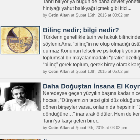
Tanrı biliyor ya bugün de bana devlet yönet
hintyağı yahut balıkyağı içmek gibi itici...
by
Cetin Altan
at Şubat 16th, 2015 at 03:02 pm
Bilinç nedir; bilgi nedir?
Türklerin genellikle tarih ve hukuk bilincin
söylenir.Ama “bilinç”in ne olup olmadığı üs
durmaz.Konunun felsefi ve psikolojik yönünü
toplumsal bir mayalanmadaki “pratik” özelli
“bilinç” gerek toplum, gerek birey olarak karş
by
Cetin Altan
at Şubat 10th, 2015 at 05:02 pm
Daha Doğuştan İnsana El Koy
Neredeyse geçen yüzyılın başına kadar nic
hocası, “Dünyamızın tepsi gibi düz olduğun
dönen birşeyler varsa, onların da hepsinin
döndüğüne…” inanarak öldüler. Hem de kend
Tanrı’ya karşı gelen birer...
by
Cetin Altan
at Şubat 9th, 2015 at 03:02 pm