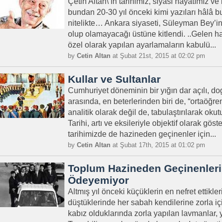
Çetin Altan\’ın tarihimiz, siyasi hayatımız ve
bundan 20-30 yıl önceki kimi yazıları hâlâ b
nitelikte… Ankara siyaseti, Süleyman Bey’
olup olamayacağı üstüne kitlendi. ..Gelen h
özel olarak yapılan ayarlamaların kabulü...
by
Cetin Altan
at Şubat 21st, 2015 at 02:02 pm
Kullar ve Sultanlar
Cumhuriyet döneminin bir yığın dar açılı, d
arasında, en beterlerinden biri de, “ortaöğr
analitik olarak değil de, tabulaştırılarak ok
Tarihi, artı ve eksileriyle objektif olarak gös
tarihimizde de hazineden geçinenler için...
by
Cetin Altan
at Şubat 17th, 2015 at 01:02 pm
Toplum Hazineden Geçinenleri 
Ödeyemiyor
Altmış yıl önceki küçüklerin en nefret ettikler
düştüklerinde her sabah kendilerine zorla içir
kabız olduklarında zorla yapılan lavmanlar, yi