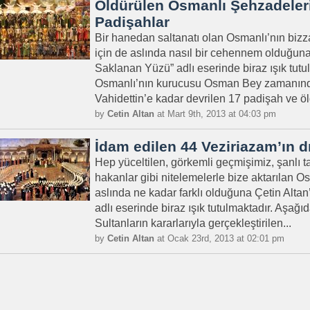
Öldürülen Osmanlı Şehzadeleri
Padişahlar
Bir hanedan saltanatı olan Osmanlı’nın biz
için de aslında nasıl bir cehennem olduğuna 
Saklanan Yüzü” adlı eserinde biraz ışık tutu
Osmanlı’nın kurucusu Osman Bey zamanınd
Vahidettin’e kadar devrilen 17 padişah ve öl
by
Cetin Altan
at Mart 9th, 2013 at 04:03 pm
İdam edilen 44 Veziriazam’ın 
Hep yüceltilen, görkemli geçmişimiz, şanlı t
hakanlar gibi nitelemelerle bize aktarılan 
aslında ne kadar farklı olduğuna Çetin Altan
adlı eserinde biraz ışık tutulmaktadır. Aşağı
Sultanların kararlarıyla gerçekleştirilen...
by
Cetin Altan
at Ocak 23rd, 2013 at 02:01 pm