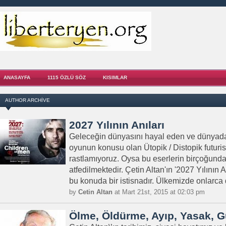
ANASAYFA
1115 ÖZLÜ SÖZ
KISIMLAR
AUTHOR ARCHIVE
2027 Yılının Anıları
Geleceğin dünyasını hayal eden ve dünyada
oyunun konusu olan Ütopik / Distopik futuri
rastlamıyoruz. Oysa bu eserlerin birçoğund
atfedilmektedir. Çetin Altan'ın '2027 Yılının An
bu konuda bir istisnadır. Ülkemizde onlarca d
by
Cetin Altan
at Mart 21st, 2015 at 02:03 pm
Ölme, Öldürme, Ayıp, Yasak, 