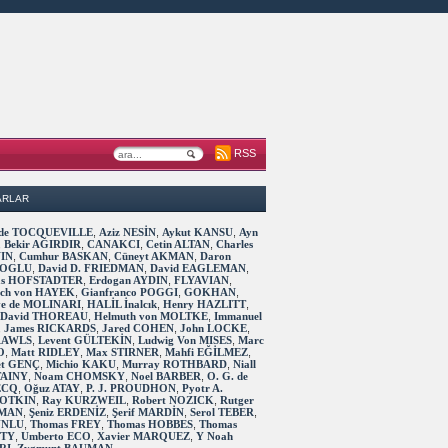
RSS
ARLAR
s de TOCQUEVILLE
,
Aziz NESİN
,
Aykut KANSU
,
Ayn
,
Bekir AĞIRDIR
,
CANAKCI
,
Cetin ALTAN
,
Charles
IN
,
Cumhur BASKAN
,
Cüneyt AKMAN
,
Daron
OGLU
,
David D. FRIEDMAN
,
David EAGLEMAN
,
as HOFSTADTER
,
Erdogan AYDIN
,
FLYAVIAN
,
rich von HAYEK
,
Gianfranco POGGI
,
GOKHAN
,
ve de MOLINARI
,
HALİL İnalcık
,
Henry HAZLITT
,
 David THOREAU
,
Helmuth von MOLTKE
,
Immanuel
,
James RICKARDS
,
Jared COHEN
,
John LOCKE
,
RAWLS
,
Levent GÜLTEKİN
,
Ludwig Von MISES
,
Marc
O
,
Matt RIDLEY
,
Max STIRNER
,
Mahfi EĞİLMEZ
,
t GENÇ
,
Michio KAKU
,
Murray ROTHBARD
,
Niall
TAINY
,
Noam CHOMSKY
,
Noel BARBER
,
O. G. de
ECQ
,
Oğuz ATAY
,
P. J. PROUDHON
,
Pyotr A.
OTKIN
,
Ray KURZWEIL
,
Robert NOZICK
,
Rutger
MAN
,
Şeniz ERDENİZ
,
Şerif MARDİN
,
Serol TEBER
,
 UNLU
,
Thomas FREY
,
Thomas HOBBES
,
Thomas
TTY
,
Umberto ECO
,
Xavier MARQUEZ
,
Y Noah