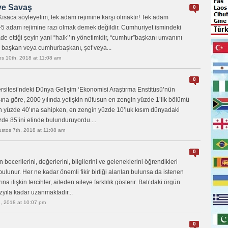
ve Savaş
0
Kısaca söyleyelim, tek adam rejimine karşı olmaktır! Tek adam
3-5 adam rejimine razı olmak demek değildir. Cumhuriyet ismindeki
de ettiği şeyin yani “halk’’ın yönetimidir, “cumhur”başkanı unvanını
dı başkan veya cumhurbaşkanı, şef veya...
os 10th, 2018 at 11:08 am
0
versitesi’ndeki Dünya Gelişim ‘Ekonomisi Araştırma Enstitüsü’nün
asına göre, 2000 yılında yetişkin nüfusun en zengin yüzde 1’lik bölümü
n yüzde 40’ına sahipken, en zengin yüzde 10’luk kısım dünyadaki
zde 85’ini elinde bulunduruyordu....
stos 7th, 2018 at 11:08 am
0
n becerilerini, değerlerini, bilgilerini ve geleneklerini öğrendikleri
bulunur. Her ne kadar önemli fikir birliği alanları bulunsa da istenen
na ilişkin tercihler, aileden aileye farklılık gösterir. Batı’daki örgün
üzyıla kadar uzanmaktadır...
, 2018 at 10:07 pm
0