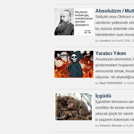
Absolutizm / Mutl
Saltçılık veya Otokrasi
otoritenin yetkisinde o
bu siyasal sistemde oto
hikmetinden sual olunam
by
canakci
at Aralık 20th,
Yaratıcı Yıkım
Avusturyalı ekonomist J
göstermekten hoşlanırdı
ekonomisti olmak, Avustu
istiyordu. Ve söylediğin
by
Niall KISHTAINY
at Eylü
İçgüdü
İçgüdüler konusunu ayr
özellikle de kovan-arıs
yıkacak güçte bir sıkınt
ki yaşamın kökeniyle ne 
by
Charles Darwin
at Eylül