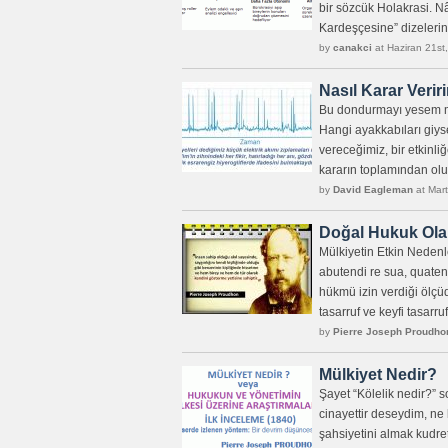
bir sözcük Holakrasi. N
Kardeşçesine” dizelerini
by
canakci
at Haziran 21st
Nasıl Karar Verir
Bu dondurmayı yesem mi
Hangi ayakkabıları giys
vereceğimiz, bir etkinli
kararın toplamından olur.
by
David Eagleman
at Mart
Doğal Hukuk Ola
Mülkiyetin Etkin Neden
abutendi re sua, quatenu
hükmü izin verdiği ölçüd
tasarruf ve keyfi tasarru
by
Pierre Joseph Proudho
Mülkiyet Nedir?
Şayet “Kölelik nedir?” 
cinayettir deseydim, ne 
şahsiyetini almak kudre