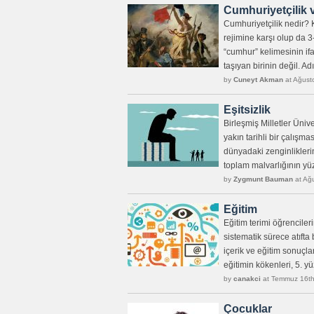
Cumhuriyetçilik 
Cumhuriyetçilik nedir? 
rejimine karşı olup da 
“cumhur” kelimesinin ifa
taşıyan birinin değil. A
by
Cuneyt Akman
at Ağust
Eşitsizlik
Birleşmiş Milletler Üni
yakın tarihli bir çalışm
dünyadaki zenginlikleri
toplam malvarlığının yü
by
Zygmunt Bauman
at Ağu
Eğitim
Eğitim terimi öğrencileri
sistematik sürece atıfta 
içerik ve eğitim sonuçları
eğitimin kökenleri, 5. y
by
canakci
at Temmuz 16th
Çocuklar