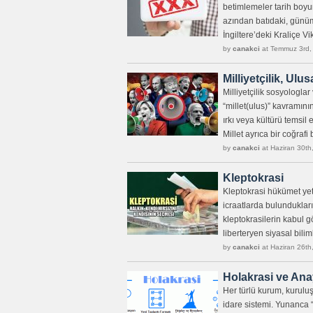
betimlemeler tarih boyun
azından batıdaki, günü
İngiltere’deki Kraliçe Vi
by
canakci
at Temmuz 3rd,
Milliyetçilik, Ulu
Milliyetçilik sosyologla
“millet(ulus)” kavramını
ırkı veya kültürü temsil 
Millet ayrıca bir coğrafi
by
canakci
at Haziran 30th
Kleptokrasi
Kleptokrasi hükümet yet
icraatlarda bulundukları
kleptokrasilerin kabul 
liberteryen siyasal bili
by
canakci
at Haziran 26th
Holakrasi ve Ana
Her türlü kurum, kuruluş
idare sistemi. Yunanca 