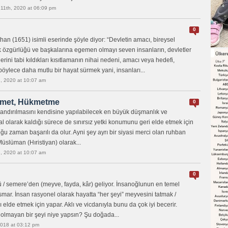
 11th, 2020 at 06:09 pm
0
n (1651) isimli eserinde şöyle diyor: “Devletin amacı, bireysel
ak özgürlüğü ve başkalarına egemen olmayı seven insanların, devletler
rini tabi kıldıkları kısıtlamanın nihai nedeni, amacı veya hedefi,
böylece daha mutlu bir hayat sürmek yani, insanları...
, 2020 at 10:07 am
met, Hükmetme
0
nırlandırılmasını kendisine yapılabilecek en büyük düşmanlık ve
al olarak kaldığı sürece de sınırsız yetki konumunu geri elde etmek için
ğu zaman başarılı da olur. Ayni şey ayrı bir siyasi merci olan ruhban
. Müslüman (Hıristiyan) olarak...
, 2020 at 10:07 am
0
 / semere’den (meyve, fayda, kâr) geliyor. İnsanoğlunun en temel
ismar. İnsan rasyonel olarak hayatta “her şeyi” meyvesini tatmak /
ı elde etmek için yapar. Aklı ve vicdanıyla bunu da çok iyi becerir.
i olmayan bir şeyi niye yapsın? Şu doğada...
 2018 at 03:12 pm