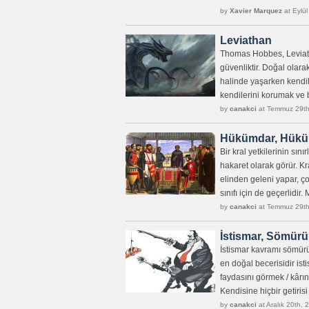
by
Xavier Marquez
at Eylül
Leviathan
Thomas Hobbes, Leviatha
güvenliktir. Doğal olar
halinde yaşarken kendile
kendilerini korumak ve 
by
canakci
at Temmuz 29th
Hükümdar, Hükü
Bir kral yetkilerinin sı
hakaret olarak görür. Kr
elinden geleni yapar, ço
sınıfı için de geçerlidir
by
canakci
at Temmuz 29th
İstismar, Sömürü
İstismar kavramı sömürü
en doğal becerisidir ist
faydasını görmek / kârın
Kendisine hiçbir getiris
by
canakci
at Aralık 20th,