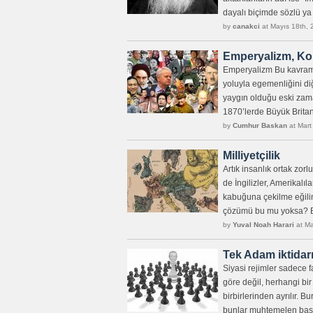
dayalı biçimde sözlü ya 
by
canakci
at Mayıs 18th, 
Emperyalizm, Kol
Emperyalizm Bu kavram “
yoluyla egemenliğini diğ
yaygın olduğu eski zama
1870’lerde Büyük Britan
by
Cumhur Baskan
at Mart
Milliyetçilik
Artık insanlık ortak zorl
de İngilizler, Amerikalı
kabuğuna çekilme eğilim
çözümü bu mu yoksa? 
by
Yuval Noah Harari
at Ma
Tek Adam iktidar
Siyasi rejimler sadece f
göre değil, herhangi bir
birbirlerinden ayrılır. 
bunlar muhtemelen baskı