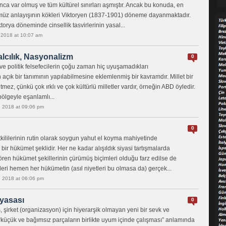
ca var olmuş ve tüm kültürel sınırları aşmıştır. Ancak bu konuda, en
müz anlayışının kökleri Viktoryen (1837-1901) döneme dayanmaktadır.
ktorya döneminde cinsellik tasvirlerinin yasal...
 2018 at 10:07 am
salcılık, Nasyonalizm
0
r ve politik felsefecilerin çoğu zaman hiç uyuşamadıkları
n açık bir tanımının yapılabilmesine eklemlenmiş bir kavramdır. Millet bir
etmez, çünkü çok ırklı ve çok kültürlü milletler vardır, örneğin ABD öyledir.
 bölgeyle eşanlamlı...
, 2018 at 09:06 pm
0
kililerinin rutin olarak soygun yahut el koyma mahiyetinde
 bir hükümet şeklidir. Her ne kadar alışıldık siyasi tartışmalarda
gören hükümet şekillerinin çürümüş biçimleri olduğu farz edilse de
mleri hemen her hükümetin (asıl niyetleri bu olmasa da) gerçek...
, 2018 at 06:06 pm
yasası
0
, şirket (organizasyon) için hiyerarşik olmayan yeni bir sevk ve
“küçük ve bağımsız parçaların birlikte uyum içinde çalışması” anlamında