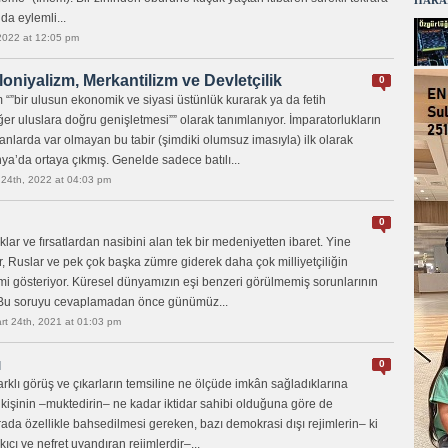
HARA
da eylemli...
2022 at 12:05 pm
oniyalizm, Merkantilizm ve Devletçilik
0
”bir ulusun ekonomik ve siyasi üstünlük kurarak ya da fetih
er uluslara doğru genişletmesi”” olarak tanımlanıyor. İmparatorlukların
nlarda var olmayan bu tabir (şimdiki olumsuz imasıyla) ilk olarak
ya’da ortaya çıkmış. Genelde sadece batılı...
 24th, 2022 at 04:03 pm
0
uklar ve fırsatlardan nasibini alan tek bir medeniyetten ibaret. Yine
lar, Ruslar ve pek çok başka zümre giderek daha çok milliyetçiliğin
i gösteriyor. Küresel dünyamızın eşi benzeri görülmemiş sorunlarının
Bu soruyu cevaplamadan önce günümüz...
rt 24th, 2021 at 01:03 pm
ı
0
arklı görüş ve çıkarların temsiline ne ölçüde imkân sağladıklarına
 kişinin –muktedirin– ne kadar iktidar sahibi olduğuna göre de
Burada özellikle bahsedilmesi gereken, bazı demokrasi dışı rejimlerin– ki
cı ve nefret uyandıran rejimlerdir–...