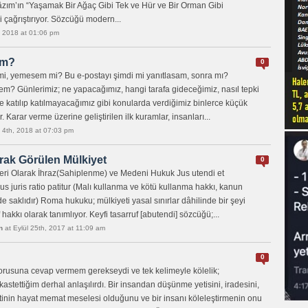
âzım’ın “Yaşamak Bir Ağaç Gibi Tek ve Hür ve Bir Orman Gibi
 çağrıştırıyor. Sözcüğü modern...
, 2018 at 01:06 pm
im?
0
, yemesem mi? Bu e-postayı şimdi mi yanıtlasam, sonra mı?
em? Günlerimiz; ne yapacağımız, hangi tarafa gideceğimiz, nasıl tepki
ğe katılıp katılmayacağımız gibi konularda verdiğimiz binlerce küçük
 Karar verme üzerine geliştirilen ilk kuramlar, insanları...
 4th, 2018 at 07:03 pm
rak Görülen Mülkiyet
0
leri Olarak İhraz(Sahiplenme) ve Medeni Hukuk Jus utendi et
s juris ratio patitur (Malı kullanma ve kötü kullanma hakkı, kanun
e saklıdır) Roma hukuku; mülkiyeti yasal sınırlar dâhilinde bir şeyi
f hakkı olarak tanımlıyor. Keyfi tasarruf [abutendi] sözcüğü;...
n
at Eylül 25th, 2017 at 11:09 am
0
sorusuna cevap vermem gerekseydi ve tek kelimeyle kölelik;
kastettiğim derhal anlaşılırdı. Bir insandan düşünme yetisini, iradesini,
tinin hayat memat meselesi olduğunu ve bir insanı köleleştirmenin onu