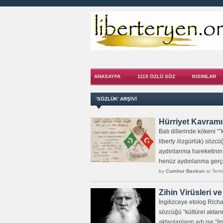
ANASAYFA
1115 ÖZLÜ SÖZ
KISIMLAR
‘SÖZLÜK’ ARŞIVI
Hürriyet Kavramı
Batı dillerinde kökeni 
liberty /özgürlük) söz
aydınlanma hareketinin 
henüz aydınlanma gerçek
by
Cumhur Baskan
at Temm
Zihin Virüsleri v
İngilizceye etolog Ric
sözcüğü “kültürel aktarı
aktarılanların adı ise “