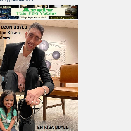
RI
,
Zygmunt BAUMAN