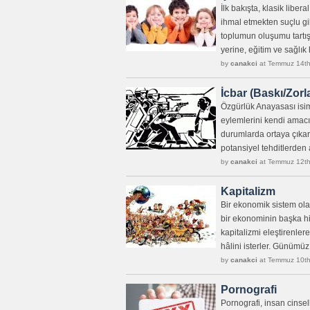
İlk bakışta, klasik libe
ihmal etmekten suçlu gib
toplumun oluşumu tartış
yerine, eğitim ve sağlık 
by
canakci
at Temmuz 14th
İcbar (Baskı/Zor
Özgürlük Anayasası isiml
eylemlerini kendi amacı 
durumlarda ortaya çıkar
potansiyel tehditlerden ay
by
canakci
at Temmuz 12th
Kapitalizm
Bir ekonomik sistem ola
bir ekonominin başka hi
kapitalizmi eleştirenle
hâlini isterler. Günümüz
by
canakci
at Temmuz 10th
Pornografi
Pornografi, insan cinsel