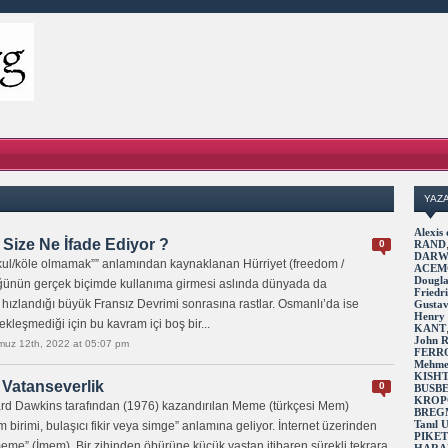
YAZ
Alexi
 Size Ne İfade Ediyor ?
0
RAND
DARW
“”kul/köle olmamak”” anlamından kaynaklanan Hürriyet (freedom /
ACEM
Dougl
cüğünün gerçek biçimde kullanıma girmesi aslında dünyada da
Fried
hızlandığı büyük Fransız Devrimi sonrasına rastlar. Osmanlı’da ise
Gusta
Henry
leşmediği için bu kavram içi boş bir...
KANT
John 
uz 12th, 2022 at 05:07 pm
FERR
Mehme
KISH
e Vatanseverlik
0
BUSB
KROP
hard Dawkins tarafından (1976) kazandırılan Meme (türkçesi Mem)
BREG
Tanıl
m birimi, bulaşıcı fikir veya simge” anlamına geliyor. İnternet üzerinden
PIKE
İmeme” (İmem). Bir zihinden öbürüne küçük yaştan itibaren sürekli tekrara