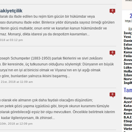
akiyetçilik
0
 olarak da ifade edilen bu rejim tüm gücün bir hükümdar veya
lması durumunu ifade eder. Binlerce yıldır dünyada sayısız örneği görülen
ritenin gücü mutlaktır, onun emir ve kararları kanun hükmündedir ve
az. Monarşi, dikta idaresi ya da despotizm kavramları...
 2018 at 03:12 pm
0
oseph Schumpeter (1883-1950) parlak fikirlerini ve sivri zekâsını
. Bir keresinde, üç tutkusunun olduğunu söylemişti: Dünyanın en büyük
rya’nın en iyi at binicisi olmak ve Viyana’nın en iyi aşığı olmak
e göre, bunlardan yalnızca ikisini başarmış...
l 21st, 2018 at 11:09 am
0
ı olarak ele almanın çok daha faydalı olacağını düşündüm;
ının petek gözü yapma içgüdüsü gibi, birçok okurun kuramımı tümüyle
ı olarak görebileceği eşsiz bir olgu mevcutken. Öncelikle belirtmek isterim
kadar ilgileniyorsam, ilk zihinsel...
 10th, 2018 at 12:09 pm