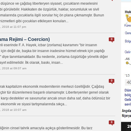
ral düşünce ve çağdaş liberteryen siyaset, çocukların meselesini
i görülebilir. Hakikaten de özgürlük, haklar, sorumluluk ve sivil
malarında çocuklarla ilgili sorular hiç ön plana çıkmamıştır. Bunun
hizmetleri gibi çocukları etkileyen konuları...
, 2018 at 11:07 pm
lama Rejimi – Coercion)
0
i eserinde F. A. Hayek, icbar (zorlama) kavramını “bir insanın
için değil de, başka bir insanın iradesine hizmet etmek için yaptığı
” diye tanımlamaktadır. Bu nedenle, zorlama özgürlüğe yönelik diğer
ırt edilmelidir. İlk olarak, baskı, insan...
, 2018 at 09:07 am
0
rak kapitalizm ekonomik modernitenin merkezi özelliğidir. Çağdaş
çbir tür düzenlemesi başarılı olamamıştır. Liberteryenler genel olarak
re karşı destekler ve savunurlar ancak onun daha saf, daha ödünsüz bir
 ekonomik ve siyasi tartışmalarında sıkça...
, 2018 at 10:07 am
0
liğinin cinsel tahrik amacıyla açıkça gösterilmesidir. Bu tarz