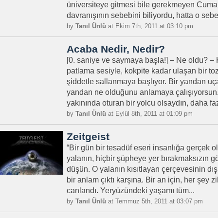
üniversiteye gitmesi bile gerekmeyen Cuma
davranışının sebebini biliyordu, hatta o sebe
by
Tanıl Ünlü
at Ekim 7th, 2011 at 03:10 pm
Acaba Nedir, Nedir?
[0. saniye ve saymaya başla!] – Ne oldu? – 
patlama sesiyle, kokpite kadar ulaşan bir toz
şiddetle sallanmaya başlıyor. Bir yandan uç
yandan ne olduğunu anlamaya çalışıyorsun
yakınında oturan bir yolcu olsaydın, daha fazl
by
Tanıl Ünlü
at Eylül 8th, 2011 at 01:09 pm
Zeitgeist
“Bir gün bir tesadüf eseri insanlığa gerçek o
yalanın, hiçbir şüpheye yer bırakmaksızın g
düşün. O yalanın kısıtlayan çerçevesinin d
bir anlam çıktı karşına. Bir an için, her şey 
canlandı. Yeryüzündeki yaşamı tüm...
by
Tanıl Ünlü
at Temmuz 5th, 2011 at 03:07 pm