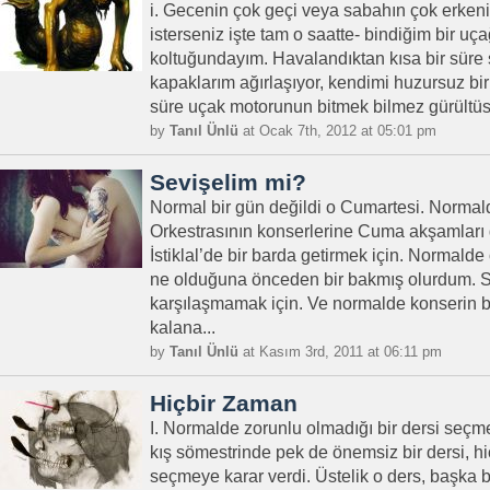
i. Gecenin çok geçi veya sabahın çok erkeni
isterseniz işte tam o saatte- bindiğim bir uça
koltuğundayım. Havalandıktan kısa bir süre
kapaklarım ağırlaşıyor, kendimi huzursuz bi
süre uçak motorunun bitmek bilmez gürültüs
by
Tanıl Ünlü
at Ocak 7th, 2012 at 05:01 pm
Sevişelim mi?
Normal bir gün değildi o Cumartesi. Normal
Orkestrasının konserlerine Cuma akşamları
İstiklal’de bir barda getirmek için. Normalde
ne olduğuna önceden bir bakmış olurdum. Sa
karşılaşmamak için. Ve normalde konserin b
kalana...
by
Tanıl Ünlü
at Kasım 3rd, 2011 at 06:11 pm
Hiçbir Zaman
I. Normalde zorunlu olmadığı bir dersi seçm
kış sömestrinde pek de önemsiz bir dersi, h
seçmeye karar verdi. Üstelik o ders, başka b