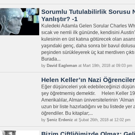
Sorumlu Tutulabilirlik Sorus
Yanlıştır? -1
Kuledeki Adamla Gelen Sorular Charles W
sıcak ve nemli ilk gününde, kendisini Austin
kulesinin en üst katına götürecek olan asans
yaşındaki genç, daha sonra bir bavul dolus
peşinden sürükleyerek üç kat merdiven çıktı
Burada...
by
David Eagleman
at Mart 19th, 2018 at 09:03 pm
Helen Keller’ın Nazi Öğrencil
Eğer düşünceleri yok edebileceğinizi düşünüy
şey öğretmemiş demektir. Helen Keller 193
Amerikalılar, Alman üniversitelerinin ‘Alman 
uzun bir liste hazırladığını ve bu listede yer 
öğrendiler. Bu kitaplar;...
by
Şeniz Erdeniz
at Şubat 26th, 2018 at 12:02 pm
Bizim Çiftliğimizde Olmaz: Ge