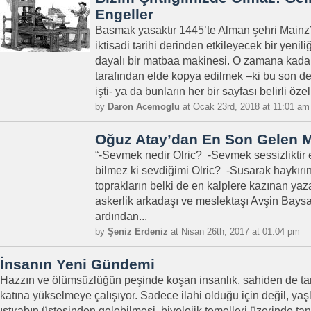
Engeller
Basmak yasaktır 1445’te Alman şehri Main
iktisadi tarihi derinden etkileyecek bir yenili
dayalı bir matbaa makinesi. O zamana kadar 
tarafından elde kopya edilmek –ki bu son de
işti- ya da bunların her bir sayfası belirli özel
by
Daron Acemoglu
at Ocak 23rd, 2018 at 11:01 am
Oğuz Atay’dan En Son Gelen 
“-Sevmek nedir Olric? -Sevmek sessizlikti
bilmez ki sevdiğimi Olric? -Susarak haykır
toprakların belki de en kalplere kazınan ya
askerlik arkadaşı ve meslektaşı Avşin Baysal
ardından...
by
Şeniz Erdeniz
at Nisan 26th, 2017 at 01:04 pm
İnsanın Yeni Gündemi
Hazzın ve ölümsüzlüğün peşinde koşan insanlık, sahiden de tan
katına yükselmeye çalışıyor. Sadece ilahi olduğu için değil, yaşl
ıstırabın üstesinden gelebilmesi, biyolojik temelleri üzerinde tanr