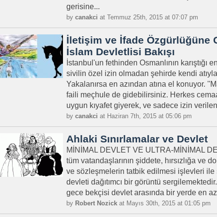
gerisine...
by
canakci
at Temmuz 25th, 2015 at 07:07 pm
İletişim ve İfade Özgürlüğüne
İslam Devletlisi Bakışı
İstanbul'un fethinden Osmanlının karıştığı 
sivilin özel izin olmadan şehirde kendi atı
Yakalanırsa en azından atına el konuyor. ''
faili meçhule de gidebilirsiniz. Herkes cem
uygun kıyafet giyerek, ve sadece izin verile
by
canakci
at Haziran 7th, 2015 at 05:06 pm
Ahlaki Sınırlamalar ve Devlet
MİNİMAL DEVLET VE ULTRA-MİNİMAL DEVLET
tüm vatandaşlarının şiddete, hırsızlığa ve do
ve sözleşmelerin tatbik edilmesi işlevleri ile 
devleti dağıtımcı bir görüntü sergilemektedir
gece bekçisi devlet arasında bir yerde en az
by
Robert Nozick
at Mayıs 30th, 2015 at 01:05 pm