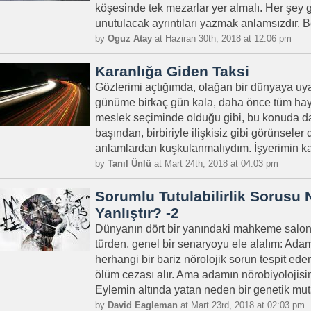
köşesinde tek mezarlar yer almalı. Her şey ge
unutulacak ayrıntıları yazmak anlamsızdır. B
by
Oguz Atay
at Haziran 30th, 2018 at 12:06 pm
Karanlığa Giden Taksi
Gözlerimi açtığımda, olağan bir dünyaya uy
günüme birkaç gün kala, daha önce tüm ha
meslek seçiminde olduğu gibi, bu konuda d
başından, birbiriyle ilişkisiz gibi görünseler 
anlamlardan kuşkulanmalıydım. İşyerimin ka
by
Tanıl Ünlü
at Mart 24th, 2018 at 04:03 pm
Sorumlu Tutulabilirlik Sorus
Yanlıştır? -2
Dünyanın dört bir yanındaki mahkeme salonl
türden, genel bir senaryoyu ele alalım: Adam bi
herhangi bir bariz nörolojik sorun tespit ed
ölüm cezası alır. Ama adamın nörobiyolojisind
Eylemin altında yatan neden bir genetik mu
by
David Eagleman
at Mart 23rd, 2018 at 02:03 pm