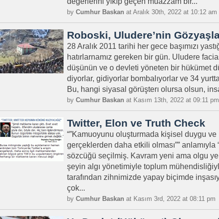
değerlerini yıkıp geçen muazzam bir...
by
Cumhur Baskan
at Aralık 30th, 2022 at 10:12 am
Roboski, Uludere’nin Gözyaşla
28 Aralık 2011 tarihi her gece başımızı ya
hatırlarnamız gereken bir gün. Uludere facia
düşünün ve o devleti yöneten bir hükümet d
diyorlar, gidiyorlar bombalıyorlar ve 34 yurt
Bu, hangi siyasal görüşterı olursa olsun, insa
by
Cumhur Baskan
at Kasım 13th, 2022 at 09:11 pm
Twitter, Elon ve Truth Check
“”Kamuoyunu oluşturmada kişisel duygu ve 
gerçeklerden daha etkili olması”” anlamıyla “
sözcüğü seçilmiş. Kavram yeni ama olgu ye
şeyin algı yönetimiyle toplum mühendisliğiyle,
tarafından zihnimizde yapay biçimde inşası
çok...
by
Cumhur Baskan
at Kasım 3rd, 2022 at 08:11 pm