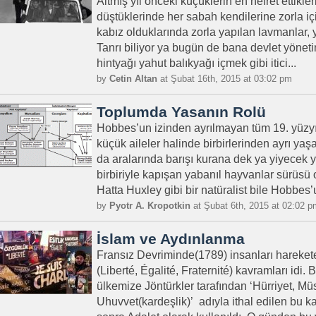
Altmış yıl önceki küçüklerin en nefret ettikler
düştüklerinde her sabah kendilerine zorla içir
kabız olduklarında zorla yapılan lavmanlar, yi
Tanrı biliyor ya bugün de bana devlet yönet
hintyağı yahut balıkyağı içmek gibi itici...
by
Cetin Altan
at Şubat 16th, 2015 at 03:02 pm
Toplumda Yasanın Rolü
Hobbes’un izinden ayrılmayan tüm 19. yüzyıl 
küçük aileler halinde birbirlerinden ayrı yaşa
da aralarında barışı kurana dek ya yiyecek 
birbiriyle kapışan yabanıl hayvanlar sürüsü
Hatta Huxley gibi bir natüralist bile Hobbes’u
by
Pyotr A. Kropotkin
at Şubat 6th, 2015 at 02:02 p
İslam ve Aydınlanma
Fransız Devriminde(1789) insanları harekete
(Liberté, Égalité, Fraternité) kavramları idi
ülkemize Jöntürkler tarafından ‘Hürriyet, Müs
Uhuvvet(kardeşlik)’ adıyla ithal edilen bu