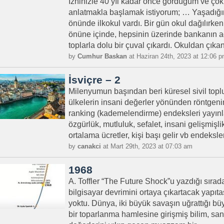
İzninizle 40 yıl kadar önce gördüğüm ve çok 
anlatmakla başlamak istiyorum; … Yaşadığı
önünde ilkokul vardı. Bir gün okul dağılırke
önüne içinde, hepsinin üzerinde bankanın ad
toplarla dolu bir çuval çıkardı. Okuldan çıkan
by
Cumhur Baskan
at Haziran 24th, 2023 at 12:06 
İsviçre – 2
Milenyumun başından beri küresel sivil toplu
ülkelerin insani değerler yönünden röntgenin
ranking (kademelendirme) endeksleri yayınla
özgürlük, mutluluk, sefalet, insani gelişmişl
ortalama ücretler, kişi başı gelir vb endeksler
by
canakci
at Mart 29th, 2023 at 07:03 am
1968
A. Toffler “The Future Shock”u yazdığı sırada
bilgisayar devrimini ortaya çıkartacak yapıta
yoktu. Dünya, iki büyük savaşın uğrattığı b
bir toparlanma hamlesine girişmiş bilim, san