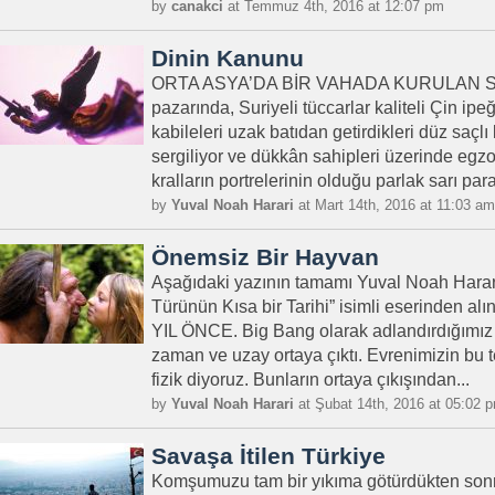
by
canakci
at Temmuz 4th, 2016 at 12:07 pm
Dinin Kanunu
ORTA ASYA’DA BİR VAHADA KURULAN Seme
pazarında, Suriyeli tüccarlar kaliteli Çin ipeğ
kabileleri uzak batıdan getirdikleri düz saçlı
sergiliyor ve dükkân sahipleri üzerinde egzot
kralların portrelerinin olduğu parlak sarı para
by
Yuval Noah Harari
at Mart 14th, 2016 at 11:03 am
Önemsiz Bir Hayvan
Aşağıdaki yazının tamamı Yuval Noah Harar
Türünün Kısa bir Tarihi” isimli eserinden a
YIL ÖNCE. Big Bang olarak adlandırdığımız 
zaman ve uzay ortaya çıktı. Evrenimizin bu t
fizik diyoruz. Bunların ortaya çıkışından...
by
Yuval Noah Harari
at Şubat 14th, 2016 at 05:02 
Savaşa İtilen Türkiye
Komşumuzu tam bir yıkıma götürdükten sonr