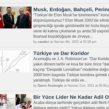
Musk, Erdoğan, Bahçeli, Perin
“Türkiye’de Elon Musk’lar türememesi” konu
düşünüyorsunuz? Elon Musk 2002’de sıfırdan 
girişimciliği işinde görülmedik bir hızla büy
sene iki katına çıkartarak şu anda 50 yaşında
finansal büyüklüğüyle de zirveye...
by
canakci
at Haziran 9th, 2022 at 02:06 pm
Türkiye ve Dar Koridor
Acemoğlu ve J. A. Robinson’un “Dar Koridor
yakın dönem tarihi ve kısa bir süre önce “dar 
kaçırıp “Despotik Leviathan” modeline doğru 
2000’lerin başında Türkiye koridora girmek iç
yaratmıştı. Türkiye de ordu ve...
by
Daron Acemoglu
at Haziran 21st, 2021 at 05:06 
Bir Yüce Lider Ne Kadar Adil Ol
Acaba dünya tarihinde gerçekten adil fikirli 
iktidara gelmiş midir? Yoksa iktidara gelip yüc