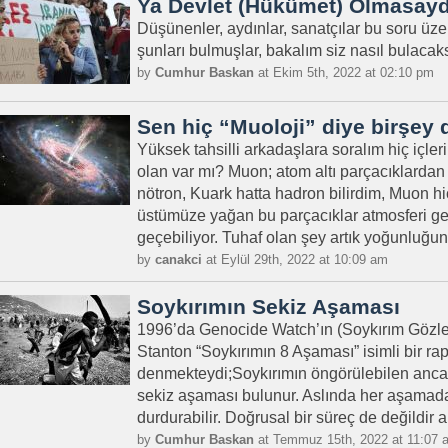
Ya Devlet (Hükümet) Olmasayd
Düşünenler, aydınlar, sanatçılar bu soru ü
şunları bulmuşlar, bakalım siz nasıl bulacaks
by
Cumhur Baskan
at Ekim 5th, 2022 at 02:10 pm
Sen hiç “Muoloji” diye birşe
Yüksek tahsilli arkadaşlara soralım hiç içle
olan var mı? Muon; atom altı parçacıklardan b
nötron, Kuark hatta hadron bilirdim, Muon 
üstümüze yağan bu parçacıklar atmosferi ge
geçebiliyor. Tuhaf olan şey artık yoğunluğunu 
by
canakci
at Eylül 29th, 2022 at 10:09 am
Soykırımın Sekiz Aşaması
1996’da Genocide Watch’ın (Soykırım Gözl
Stanton “Soykırımın 8 Aşaması” isimli bir r
denmekteydi;Soykırımın öngörülebilen anc
sekiz aşaması bulunur. Aslında her aşamada
durdurabilir. Doğrusal bir süreç de değildir 
by
Cumhur Baskan
at Temmuz 15th, 2022 at 11:07 