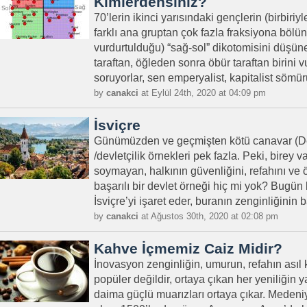
Kimlerdensiniz?
70’lerin ikinci yarısındaki gençlerin (birbiri
farklı ana gruptan çok fazla fraksiyona bölü
vurdurtulduğu) “sağ-sol” dikotomisini düşüne
taraftan, öğleden sonra öbür taraftan birini v
soruyorlar, sen emperyalist, kapitalist sömür
by
canakci
at Eylül 24th, 2020 at 04:09 pm
İsviçre
Günümüzden ve geçmişten kötü canavar (De
/devletçilik örnekleri pek fazla. Peki, birey 
soymayan, halkının güvenliğini, refahını v
başarılı bir devlet örneği hiç mi yok? Bugün
İsviçre’yi işaret eder, buranın zenginliğinin b
by
canakci
at Ağustos 30th, 2020 at 02:08 pm
Kahve İçmemiz Caiz Midir?
İnovasyon zenginliğin, umurun, refahın asıl
popüler değildir, ortaya çıkan her yeniliği
daima güçlü muarızları ortaya çıkar. Medeni