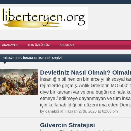
ANASAYFA
1115 ÖZLÜ SÖZ
KISIMLAR
‘HIKAYELER / İNSANLIK HALLERI’ ARŞIVI
Devletiniz Nasıl Olmalı? Olmal
İnsanlığın bilinen on binlerce yıllık sosyal ta
rejimlerde geçmiş. Antik Greklerin MÖ 600’ler
diye bir kavram var ve onu bugün de hala ku
etmeye / edilmeye dayanmayan ve tüm insanl
için kullanabildiği bir düzeni ima eden Demo
by
canakci
at Haziran 27th, 2023 at 02:06 pm
Güvercin Stratejisi