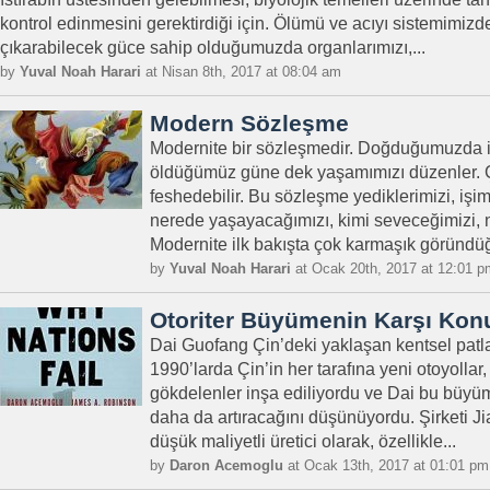
kontrol edinmesini gerektirdiği için. Ölümü ve acıyı sistemimizd
çıkarabilecek güce sahip olduğumuzda organlarımızı,...
by
Yuval Noah Harari
at Nisan 8th, 2017 at 08:04 am
Modern Sözleşme
Modernite bir sözleşmedir. Doğduğumuzda 
öldüğümüz güne dek yaşamımızı düzenler. Ç
feshedebilir. Bu sözleşme yediklerimizi, işimiz
nerede yaşayacağımızı, kimi seveceğimizi, na
Modernite ilk bakışta çok karmaşık göründü
by
Yuval Noah Harari
at Ocak 20th, 2017 at 12:01 p
Otoriter Büyümenin Karşı Kon
Dai Guofang Çin’deki yaklaşan kentsel patla
1990’larda Çin’in her tarafına yeni otoyollar,
gökdelenler inşa ediliyordu ve Dai bu büyüm
daha da artıracağını düşünüyordu. Şirketi Ji
düşük maliyetli üretici olarak, özellikle...
by
Daron Acemoglu
at Ocak 13th, 2017 at 01:01 pm