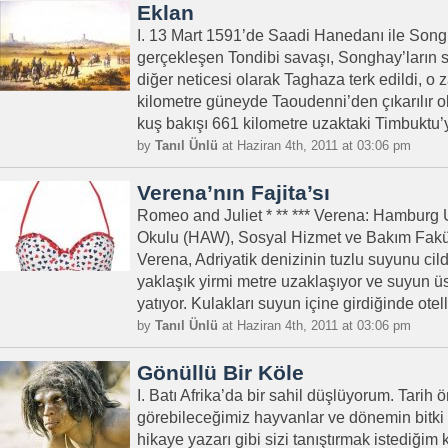
Eklan
I. 13 Mart 1591’de Saadi Hanedanı ile Song
gerçekleşen Tondibi savaşı, Songhay’ların s
diğer neticesi olarak Taghaza terk edildi, 
kilometre güneyde Taoudenni’den çıkarılır o
kuş bakışı 661 kilometre uzaktaki Timbuktu’y
by
Tanıl Ünlü
at Haziran 4th, 2011 at 03:06 pm
Verena’nın Fajita’sı
Romeo and Juliet * ** *** Verena: Hamburg 
Okulu (HAW), Sosyal Hizmet ve Bakım Fakül
Verena, Adriyatik denizinin tuzlu suyunu cil
yaklaşık yirmi metre uzaklaşıyor ve suyun
yatıyor. Kulakları suyun içine girdiğinde otel
by
Tanıl Ünlü
at Haziran 4th, 2011 at 03:06 pm
Gönüllü Bir Köle
I. Batı Afrika’da bir sahil düşlüyorum. Tarih
görebileceğimiz hayvanlar ve dönemin bitki
hikaye yazarı gibi sizi tanıştırmak istediği