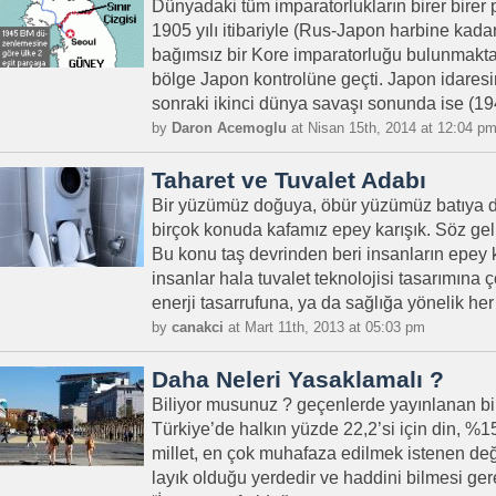
Dünyadaki tüm imparatorlukların birer birer
1905 yılı itibariyle (Rus-Japon harbine kad
bağımsız bir Kore imparatorluğu bulunmakt
bölge Japon kontrolüne geçti. Japon idaresi
sonraki ikinci dünya savaşı sonunda ise (1
by
Daron Acemoglu
at Nisan 15th, 2014 at 12:04 p
Taharet ve Tuvalet Adabı
Bir yüzümüz doğuya, öbür yüzümüz batıya 
birçok konuda kafamız epey karışık. Söz geli
Bu konu taş devrinden beri insanların epe
insanlar hala tuvalet teknolojisi tasarımına 
enerji tasarrufuna, ya da sağlığa yönelik her
by
canakci
at Mart 11th, 2013 at 05:03 pm
Daha Neleri Yasaklamalı ?
Biliyor musunuz ? geçenlerde yayınlanan bi
Türkiye’de halkın yüzde 22,2’si için din, %15,
millet, en çok muhafaza edilmek istenen değ
layık olduğu yerdedir ve haddini bilmesi ger