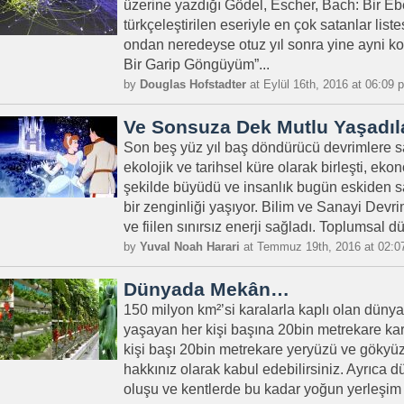
üzerine yazdığı Gödel, Escher, Bach: Bir Eb
türkçeleştirilen eseriyle en çok satanlar list
ondan neredeyse otuz yıl sonra yine ayni ko
Bir Garip Göngüyüm”...
by
Douglas Hofstadter
at Eylül 16th, 2016 at 06:09 
Ve Sonsuza Dek Mutlu Yaşadı
Son beş yüz yıl baş döndürücü devrimlere s
ekolojik ve tarihsel küre olarak birleşti, e
şekilde büyüdü ve insanlık bugün eskiden s
bir zenginliği yaşıyor. Bilim ve Sanayi Devr
ve fiilen sınırsız enerji sağladı. Toplumsal dü
by
Yuval Noah Harari
at Temmuz 19th, 2016 at 02:0
Dünyada Mekân…
150 milyon km²’si karalarla kaplı olan dünya
yaşayan her kişi başına 20bin metrekare ka
kişi başı 20bin metrekare yeryüzü ve gökyü
hakkınız olarak kabul edebilirsiniz. Ayrıca
oluşu ve kentlerde bu kadar yoğun yerleşim 