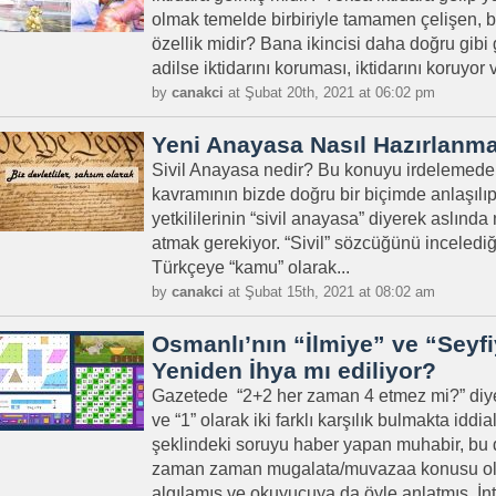
olmak temelde birbiriyle tamamen çelişen, b
özellik midir? Bana ikincisi daha doğru gibi 
adilse iktidarını koruması, iktidarını koruyor v
by
canakci
at Şubat 20th, 2021 at 06:02 pm
Yeni Anayasa Nasıl Hazırlanma
Sivil Anayasa nedir? Bu konuyu irdelemeden ö
kavramının bizde doğru bir biçimde anlaşıl
yetkililerinin “sivil anayasa” diyerek aslında 
atmak gerekiyor. “Sivil” sözcüğünü incelediğ
Türkçeye “kamu” olarak...
by
canakci
at Şubat 15th, 2021 at 08:02 am
Osmanlı’nın “İlmiye” ve “Seyfiy
Yeniden İhya mı ediliyor?
Gazetede “2+2 her zaman 4 etmez mi?” diye 
ve “1” olarak iki farklı karşılık bulmakta iddi
şeklindeki soruyu haber yapan muhabir, bu
zaman zaman mugalata/muvazaa konusu olab
algılamış ve okuyucuya da öyle anlatmış. İnte