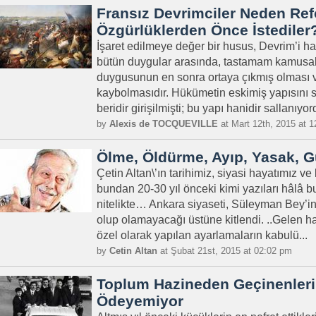
Fransız Devrimciler Neden Ref
Özgürlüklerden Önce İstediler
İşaret edilmeye değer bir husus, Devrim’i haz
bütün duygular arasında, tastamam kamusal 
duygusunun en sonra ortaya çıkmış olması v
kaybolmasıdır. Hükümetin eskimiş yapısın
beridir girişilmişti; bu yapı hanidir sallanıyo
by
Alexis de TOCQUEVILLE
at Mart 12th, 2015 at 
Ölme, Öldürme, Ayıp, Yasak, 
Çetin Altan\’ın tarihimiz, siyasi hayatımız ve
bundan 20-30 yıl önceki kimi yazıları hâlâ b
nitelikte… Ankara siyaseti, Süleyman Bey’
olup olamayacağı üstüne kitlendi. ..Gelen h
özel olarak yapılan ayarlamaların kabulü...
by
Cetin Altan
at Şubat 21st, 2015 at 02:02 pm
Toplum Hazineden Geçinenleri 
Ödeyemiyor