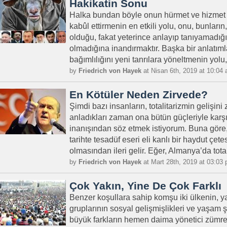
Hakikatin Sonu
Halka bundan böyle onun hürmet ve hizmet 
kabûl ettirmenin en etkili yolu, onu, bunları
olduğu, fakat yeterince anlayıp tanıyamadığı
olmadığına inandırmaktır. Başka bir anlatımla
bağımlılığını yeni tanrılara yöneltmenin yolu,
by
Friedrich von Hayek
at Nisan 6th, 2019 at 10:04
En Kötüler Neden Zirvede?
Şimdi bazı insanların, totalitarizmin gelişin
anladıkları zaman ona bütün güçleriyle karşı
inanışından söz etmek istiyorum. Buna göre, t
tarihte tesadüf eseri eli kanlı bir haydut çet
olmasından ileri gelir. Eğer, Almanya’da totali
by
Friedrich von Hayek
at Mart 28th, 2019 at 03:03
Çok Yakın, Yine De Çok Farklı
Benzer koşullara sahip komşu iki ülkenin, ya
gruplarının sosyal gelişmişlikleri ve yaşam ş
büyük farkların hemen daima yönetici züm