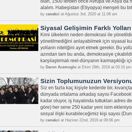
olan, 1500’lerden önce Avrupa ve Asya’da h
alalım. Habeşistan (Etiyopya) menşeli bu bitk
by
canakci
at Ağustos 3rd, 2020 at 11:08 am
Siyasal Gelişimin Farklı Yolları
Kimi ülkelerin neden demokrasi ile yönetildiğ
yönetilmediğini anlayabilmek için siyasal k
yolların niteliğini ayırt etmek gerekir. Bu yo
azından tam bu anda, demokrasiye çıkabildi. 
karşılaştırmalı reel-dünyanın karmaşıklığı i
by
Daron Acemoglu
at Ekim 29th, 2019 at 03:10 pm
Sizin Toplumunuzun Versiyon
Siz en fazla kaç kişiyle kederde bir, kıvançta
dünyada ortalama arkadaş sayısı Facebook’
kadar oluyor, iş hayatında tuttukları adres def
göre) her sene 250 kadar yeni isim ekleniyor
sosyal ilişki kurabileceğimiz kişi sayısı (Dun
by
canakci
at Haziran 22nd, 2019 at 09:06 pm