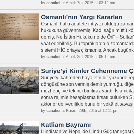
by
canakci
at Aralık 7th, 2015 at 03:12 pm
Osmanlı’nın Yargı Kararları
Osmanlı halkı adalete ihtiyacı olduğu zaman
hukukuna güvenmemiş. Kadı sağır müftü kör,
demiş. Ne İslâm Hukuku ne de Örfî – Sultanî
vaat edebilmiş. Bu topraklarda o zamanlarda
sistemi HİÇ ortaya çıkmamış. Ancak bugünk
by
canakci
at Aralık 3rd, 2015 at 05:12 pm
Suriye’yi Kimler Cehenneme Ç
Suriye’yi kahreden hayaletin bir yüzünde re
döngüsüne son vermiş demir yumruğu, diğe
mezhepçi ve tekfirci bir itiraz vardı. İslamcıla
sonra rejimle hesaplaşma fırsatı bulurken Su
aktörler de ivedilikle bunu bir vekâlet savaş
by
canakci
at Kasım 29th, 2015 at 12:11 pm
Katliam Bayramı
Hindistan ve Nepal'de Hindu Güç tanrıçası G