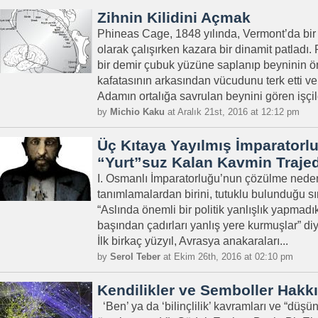
Zihnin Kilidini Açmak
Phineas Cage, 1848 yılında, Vermont’da bir
olarak çalışırken kazara bir dinamit patladı.
bir demir çubuk yüzüne saplanıp beyninin 
kafatasının arkasından vücudunu terk etti ve
Adamın ortalığa savrulan beynini gören işçiler
by
Michio Kaku
at Aralık 21st, 2016 at 12:12 pm
Üç Kıtaya Yayılmış İmparatorl
“Yurt”suz Kalan Kavmin Traje
I. Osmanlı İmparatorluğu’nun çözülme nedenl
tanımlamalardan birini, tutuklu bulunduğu sır
“Aslında önemli bir politik yanlışlık yapmad
başından çadırları yanlış yere kurmuşlar” di
İlk birkaç yüzyıl, Avrasya anakaraları...
by
Serol Teber
at Ekim 26th, 2016 at 02:10 pm
Kendilikler ve Semboller Hakk
‘Ben’ ya da ‘bilinçlilik’ kavramları ve “düş