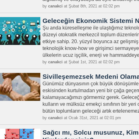
by
canakci
at Şubat 8th, 2021 at 02:02 pm
Geleceğin Ekonomik Sistemi N
Şu anda küreselleşme ile ulaştığımız teknoloji
düzeyi otokratik merkezcil toplum düzenlerin
etkiye sahip. 20. yüzyıl boyunca az gelişmiş
teknolojik know-how ve girişimci sermayeye o
ülkelerin ucuz işçilik, enerji ve hammaddeye
by
canakci
at Şubat 1st, 2021 at 02:02 pm
Sivilleşemezsek Medeni Olama
Günümüz dünyasının çok büyük dönüşümle
eskisinden kurtulmadan yeni bir çağa geçem
kalamayacağımızı görmemiz gerek. Geleceğ
kulların ve mülksüz emekçi sınıfının bir yer
bütün toplumların geleceği artık ertelenemez,
by
canakci
at Ocak 31st, 2021 at 02:01 pm
Sağcı mı, Solcu musunuz, Kims