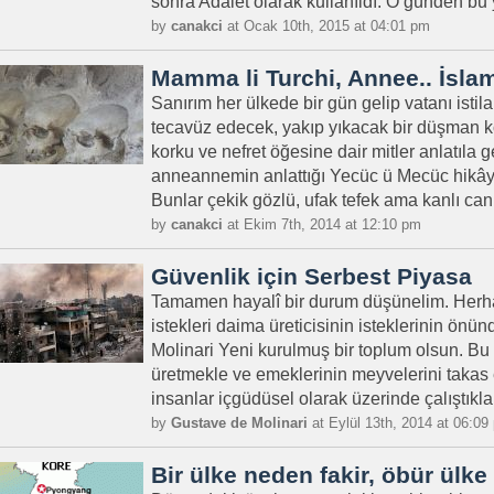
sonra Adalet olarak kullanıldı. O günden bu 
by
canakci
at Ocak 10th, 2015 at 04:01 pm
Mamma li Turchi, Annee.. İslam
Sanırım her ülkede bir gün gelip vatanı istil
tecavüz edecek, yakıp yıkacak bir düşman ko
korku ve nefret öğesine dair mitler anlatıla
anneannemin anlattığı Yecüc ü Mecüc hikâye
Bunlar çekik gözlü, ufak tefek ama kanlı canl
by
canakci
at Ekim 7th, 2014 at 12:10 pm
Güvenlik için Serbest Piyasa
Tamamen hayalî bir durum düşünelim. Herhan
istekleri daima üreticisinin isteklerinin ön
Molinari Yeni kurulmuş bir toplum olsun. Bu 
üretmekle ve emeklerinin meyvelerini takas
insanlar içgüdüsel olarak üzerinde çalıştıkları,
by
Gustave de Molinari
at Eylül 13th, 2014 at 06:09
Bir ülke neden fakir, öbür ülk