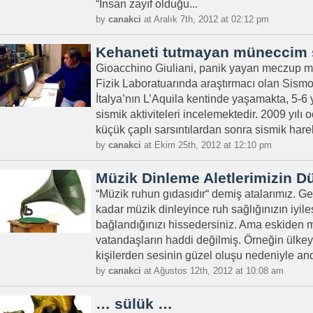
“İnsan zayıf olduğu...
by
canakci
at Aralık 7th, 2012 at 02:12 pm
Kehaneti tutmayan müneccim
Gioacchino Giuliani, panik yayan meczup 
Fizik Laboratuarında araştırmacı olan Sism
İtalya’nın L’Aquila kentinde yaşamakta, 5-6
sismik aktiviteleri incelemektedir. 2009 yıl
küçük çaplı sarsıntılardan sonra sismik hareke
by
canakci
at Ekim 25th, 2012 at 12:10 pm
Müzik Dinleme Aletlerimizin 
“Müzik ruhun gıdasıdır“ demiş atalarımız. G
kadar müzik dinleyince ruh sağlığınızın iyile
bağlandığınızı hissedersiniz. Ama eskiden 
vatandaşların haddi değilmiş. Örneğin ülkeye
kişilerden sesinin güzel oluşu nedeniyle and
by
canakci
at Ağustos 12th, 2012 at 10:08 am
… sülük …