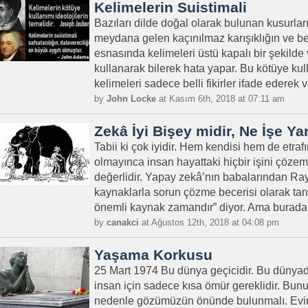
Kelimelerin Suistimali
Bazıları dilde doğal olarak bulunan kusurlar
meydana gelen kaçınılmaz karışıklığın ve beli
esnasında kelimeleri üstü kapalı bir şekilde
kullanarak bilerek hata yapar. Bu kötüye kull
kelimeleri sadece belli fikirler ifade ederek 
by
John Locke
at Kasım 6th, 2018 at 07:11 am
Zekâ İyi Bişey midir, Ne İşe Ya
Tabii ki çok iyidir. Hem kendisi hem de etraf
olmayınca insan hayattaki hiçbir işini çöze
değerlidir. Yapay zekâ’nın babalarından Ray 
kaynaklarla sorun çözme becerisi olarak tan
önemli kaynak zamandır” diyor. Ama burada te
by
canakci
at Ağustos 12th, 2018 at 04:08 pm
Yaşama Korkusu
25 Mart 1974 Bu dünya geçicidir. Bu dünya
insan için sadece kısa ömür gereklidir. Bun
nedenle gözümüzün önünde bulunmalı. Evim