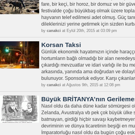
fare, bir keçi, bir horoz, bir domuz ve bir güv
festivalde çoğu büyükbaş olmak üzere topl
hayvanın telef edilmesi adet olmuş. Güç tan
dileklerinizi yerine getirmek için sizden kurb
by
canakci
at Eylül 20th, 2015 at 03:09 pm
Korsan Taksi
Günlük ekonomik hayatımızın içinde haraççı
hortumların bağlı olmadığı bir alan neredeys
çıkardığı mevzuatlar ve idari varlığı ile bu
arkasında, yanında ama doğrudan ve dolaylı
bulunuyor. Sponsorluk ediyor. Karşı çıkanları 
by
canakci
at Ağustos 9th, 2015 at 12:08 pm
Büyük BRİTANYA’nın Gerileme
Nasıl oldu da daha düne kadar sömürgesi ol
Zelanda, Avustralya vb pek çok büyük ülke
batmayan, girdiği hiçbir savaşı kaybetmeye
devriminin ve dünya ticaretinin beşiği en 
İmparatorluğu nasıl oldu da bugün çoğu eski