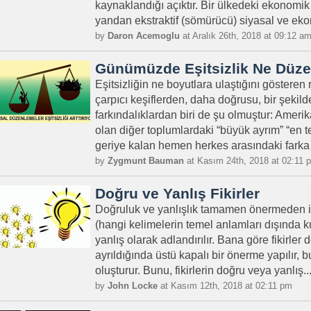
kaynaklandığı açıktır. Bir ülkedeki ekonomik
yandan ekstraktif (sömürücü) siyasal ve eko
by
Daron Acemoglu
at Aralık 26th, 2018 at 09:12 a
Günümüzde Eşitsizlik Ne Düz
Eşitsizliğin ne boyutlara ulaştığını göstere
çarpıcı keşiflerden, daha doğrusu, bir şekilde
farkındalıklardan biri de şu olmuştur: Amerika
olan diğer toplumlardaki “büyük ayrım” “en t
geriye kalan hemen herkes arasındaki farka 
by
Zygmunt Bauman
at Kasım 24th, 2018 at 02:11 
Doğru ve Yanlış Fikirler
Doğruluk ve yanlışlık tamamen önermeden iba
(hangi kelimelerin temel anlamları dışında k
yanlış olarak adlandırılır. Bana göre fikirler
ayrıldığında üstü kapalı bir önerme yapılır, 
oluşturur. Bunu, fikirlerin doğru veya yanlış..
by
John Locke
at Kasım 12th, 2018 at 02:11 pm