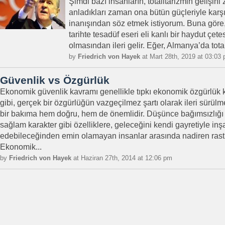
Şimdi bazı insanların, totalitarizmin gelişin
anladıkları zaman ona bütün güçleriyle karşı
inanışından söz etmek istiyorum. Buna göre, t
tarihte tesadüf eseri eli kanlı bir haydut çet
olmasından ileri gelir. Eğer, Almanya’da totali
by
Friedrich von Hayek
at Mart 28th, 2019 at 03:03
Güvenlik vs Özgürlük
Ekonomik güvenlik kavramı genellikle tıpkı ekonomik özgürlük 
gibi, gerçek bir özgürlüğün vazgeçilmez şartı olarak ileri sürülm
bir bakıma hem doğru, hem de önemlidir. Düşünce bağımsızlığı
sağlam karakter gibi özelliklere, geleceğini kendi gayretiyle inş
edebileceğinden emin olamayan insanlar arasında nadiren rastl
Ekonomik...
by
Friedrich von Hayek
at Haziran 27th, 2014 at 12:06 pm