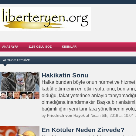
ANASAYFA
1115 ÖZLÜ SÖZ
KISIMLAR
AUTHOR ARCHIVE
Hakikatin Sonu
Halka bundan böyle onun hürmet ve hizmet 
kabûl ettirmenin en etkili yolu, onu, bunları
olduğu, fakat yeterince anlayıp tanıyamadığı
olmadığına inandırmaktır. Başka bir anlatımla
bağımlılığını yeni tanrılara yöneltmenin yolu,
by
Friedrich von Hayek
at Nisan 6th, 2019 at 10:04
En Kötüler Neden Zirvede?