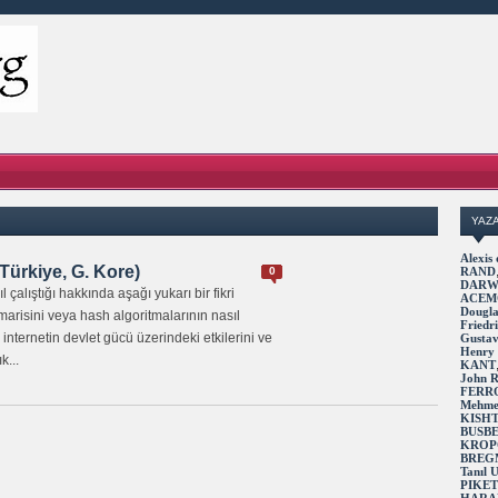
YAZ
Alexi
 Türkiye, G. Kore)
0
RAND
DARW
çalıştığı hakkında aşağı yukarı bir fikri
ACEM
Dougl
arisini veya hash algoritmalarının nasıl
Fried
internetin devlet gücü üzerindeki etkilerini ve
Gusta
Henry
k...
KANT
John 
FERR
Mehme
KISH
BUSB
KROP
BREG
Tanıl
PIKE