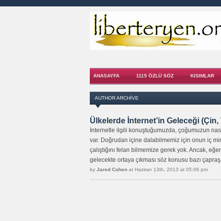
ANASAYFA
1115 ÖZLÜ SÖZ
KISIMLAR
AUTHOR ARCHIVE
Ülkelerde İnternet’in Geleceği (Çin,
İnternetle ilgili konuştuğumuzda, çoğumuzun nasıl 
var. Doğrudan içine dalabilmemiz için onun iç mim
çalıştığını felan bilmemize gerek yok. Ancak, eğer 
gelecekte ortaya çıkması söz konusu bazı çapraşı
by
Jared Cohen
at Haziran 13th, 2013 at 05:06 pm