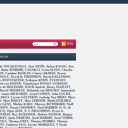
RSS
ARLAR
s de TOCQUEVILLE
,
Aziz NESİN
,
Aykut KANSU
,
Ayn
,
Bekir AĞIRDIR
,
CANAKCI
,
Cetin ALTAN
,
Charles
IN
,
Cumhur BASKAN
,
Cüneyt AKMAN
,
Daron
OGLU
,
David D. FRIEDMAN
,
David EAGLEMAN
,
as HOFSTADTER
,
Erdogan AYDIN
,
FLYAVIAN
,
rich von HAYEK
,
Gianfranco POGGI
,
GOKHAN
,
ve de MOLINARI
,
HALİL İnalcık
,
Henry HAZLITT
,
 David THOREAU
,
Helmuth von MOLTKE
,
Immanuel
,
James RICKARDS
,
Jared COHEN
,
John LOCKE
,
RAWLS
,
Levent GÜLTEKİN
,
Ludwig Von MISES
,
Marc
O
,
Matt RIDLEY
,
Max STIRNER
,
Mahfi EĞİLMEZ
,
t GENÇ
,
Michio KAKU
,
Murray ROTHBARD
,
Niall
TAINY
,
Noam CHOMSKY
,
Noel BARBER
,
O. G. de
ECQ
,
Oğuz ATAY
,
P. J. PROUDHON
,
Pyotr A.
OTKIN
,
Ray KURZWEIL
,
Robert NOZICK
,
Rutger
MAN
,
Şeniz ERDENİZ
,
Şerif MARDİN
,
Serol TEBER
,
 UNLU
,
Thomas FREY
,
Thomas HOBBES
,
Thomas
TTY
,
Umberto ECO
,
Xavier MARQUEZ
,
Y Noah