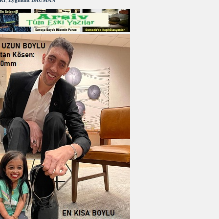
RI
,
Zygmunt BAUMAN