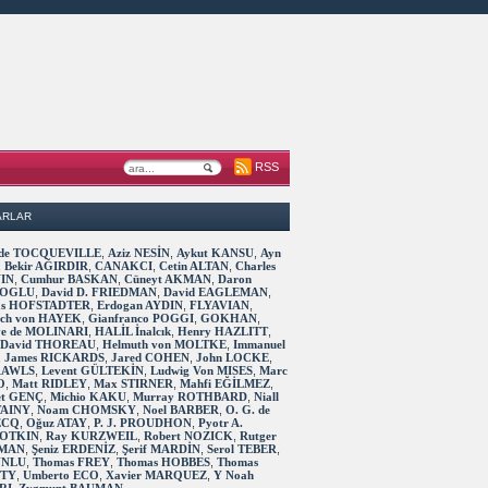
RSS
ARLAR
s de TOCQUEVILLE
,
Aziz NESİN
,
Aykut KANSU
,
Ayn
,
Bekir AĞIRDIR
,
CANAKCI
,
Cetin ALTAN
,
Charles
IN
,
Cumhur BASKAN
,
Cüneyt AKMAN
,
Daron
OGLU
,
David D. FRIEDMAN
,
David EAGLEMAN
,
as HOFSTADTER
,
Erdogan AYDIN
,
FLYAVIAN
,
rich von HAYEK
,
Gianfranco POGGI
,
GOKHAN
,
ve de MOLINARI
,
HALİL İnalcık
,
Henry HAZLITT
,
 David THOREAU
,
Helmuth von MOLTKE
,
Immanuel
,
James RICKARDS
,
Jared COHEN
,
John LOCKE
,
RAWLS
,
Levent GÜLTEKİN
,
Ludwig Von MISES
,
Marc
O
,
Matt RIDLEY
,
Max STIRNER
,
Mahfi EĞİLMEZ
,
t GENÇ
,
Michio KAKU
,
Murray ROTHBARD
,
Niall
TAINY
,
Noam CHOMSKY
,
Noel BARBER
,
O. G. de
ECQ
,
Oğuz ATAY
,
P. J. PROUDHON
,
Pyotr A.
OTKIN
,
Ray KURZWEIL
,
Robert NOZICK
,
Rutger
MAN
,
Şeniz ERDENİZ
,
Şerif MARDİN
,
Serol TEBER
,
 UNLU
,
Thomas FREY
,
Thomas HOBBES
,
Thomas
TTY
,
Umberto ECO
,
Xavier MARQUEZ
,
Y Noah