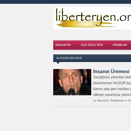
ANASAYFA
1115 ÖZLÜ SÖZ
KISIMLAR
AUTHOR ARCHIVE
İnsanın Üremesi
Geçtiğimiz yıllardan bi
düzenlenen HUZUR toplan
kanını alıp gen haritası
ülkeye zararlıysa yürüm
by
David D. Friedman
at M