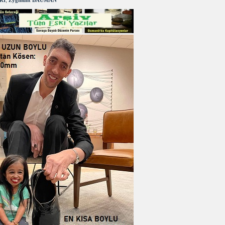
RI
,
Zygmunt BAUMAN