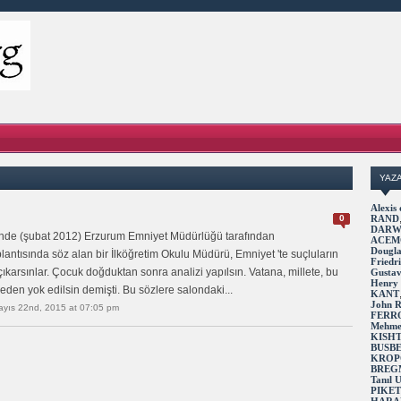
YAZ
Alexi
0
RAND
DARW
rinde (şubat 2012) Erzurum Emniyet Müdürlüğü tarafından
ACEM
Dougl
tısında söz alan bir İlköğretim Okulu Müdürü, Emniyet 'te suçluların
Fried
 çıkarsınlar. Çocuk doğduktan sonra analizi yapılsın. Vatana, millete, bu
Gusta
Henry
eden yok edilsin demişti. Bu sözlere salondaki...
KANT
John 
ayıs 22nd, 2015 at 07:05 pm
FERR
Mehme
KISH
BUSB
KROP
BREG
Tanıl
PIKE