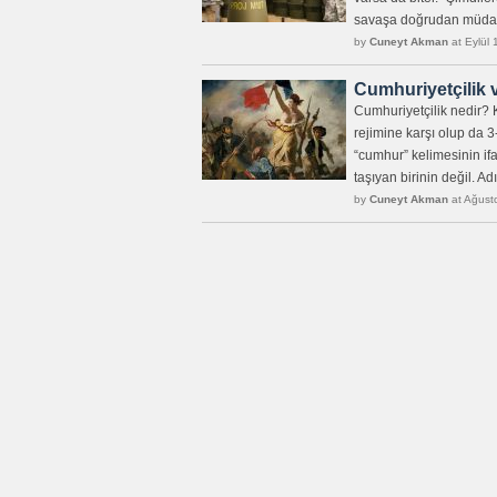
savaşa doğrudan müdahi
by
Cuneyt Akman
at Eylül 
Cumhuriyetçilik 
Cumhuriyetçilik nedir? 
rejimine karşı olup da 
“cumhur” kelimesinin ifa
taşıyan birinin değil. A
by
Cuneyt Akman
at Ağust