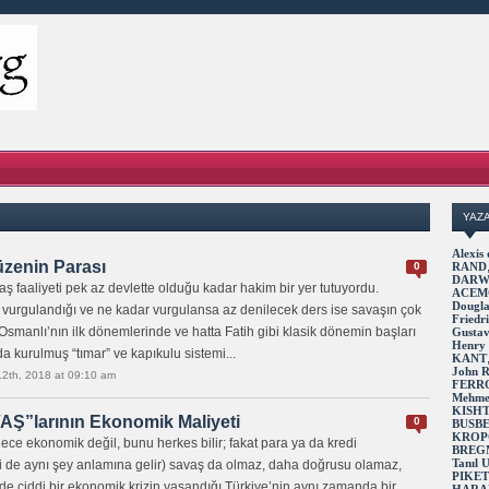
YAZ
Alexi
üzenin Parası
0
RAND
DARW
 faaliyeti pek az devlette olduğu kadar hakim bir yer tutuyordu.
ACEM
Dougl
la vurgulandığı ve ne kadar vurgulansa az denilecek ders ise savaşın çok
Fried
 Osmanlı’nın ilk dönemlerinde ve hatta Fatih gibi klasik dönemin başları
Gusta
Henry
a kurulmuş “tımar” ve kapıkulu sistemi...
KANT
John 
12th, 2018 at 09:10 am
FERR
Mehme
KISH
AŞ”larının Ekonomik Maliyeti
0
BUSB
KROP
ece ekonomik değil, bunu herkes bilir; fakat para ya da kredi
BREG
Tanıl
i de aynı şey anlamına gelir) savaş da olmaz, daha doğrusu olamaz,
PIKE
rde ciddi bir ekonomik krizin yaşandığı Türkiye’nin aynı zamanda bir