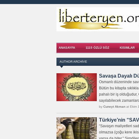
ANASAYFA
1115 ÖZLÜ SÖZ
KISIMLAR
AUTHOR ARCHIVE
Savaşa Dayalı D
Osmanlı düzeninde savaş
Bütün bu kitapta sıklık
pahalı bir iş olduğudur,
sayılabilecek zamanlard
by
Cuneyt Akman
at Ekim 
Türkiye’nin “SAV
“Savaşın maliyetleri sad
olmazsa (çoğu kere ikis
varsa da biter.” Şimdile