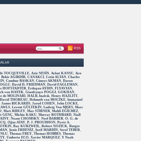
RSS
ARLAR
s de TOCQUEVILLE
,
Aziz NESİN
,
Aykut KANSU
,
Ayn
,
Bekir AĞIRDIR
,
CANAKCI
,
Cetin ALTAN
,
Charles
IN
,
Cumhur BASKAN
,
Cüneyt AKMAN
,
Daron
OGLU
,
David D. FRIEDMAN
,
David EAGLEMAN
,
as HOFSTADTER
,
Erdogan AYDIN
,
FLYAVIAN
,
rich von HAYEK
,
Gianfranco POGGI
,
GOKHAN
,
ve de MOLINARI
,
HALİL İnalcık
,
Henry HAZLITT
,
 David THOREAU
,
Helmuth von MOLTKE
,
Immanuel
,
James RICKARDS
,
Jared COHEN
,
John LOCKE
,
RAWLS
,
Levent GÜLTEKİN
,
Ludwig Von MISES
,
Marc
O
,
Matt RIDLEY
,
Max STIRNER
,
Mahfi EĞİLMEZ
,
t GENÇ
,
Michio KAKU
,
Murray ROTHBARD
,
Niall
TAINY
,
Noam CHOMSKY
,
Noel BARBER
,
O. G. de
ECQ
,
Oğuz ATAY
,
P. J. PROUDHON
,
Pyotr A.
OTKIN
,
Ray KURZWEIL
,
Robert NOZICK
,
Rutger
MAN
,
Şeniz ERDENİZ
,
Şerif MARDİN
,
Serol TEBER
,
 UNLU
,
Thomas FREY
,
Thomas HOBBES
,
Thomas
TTY
,
Umberto ECO
,
Xavier MARQUEZ
,
Y Noah