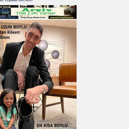
RI
,
Zygmunt BAUMAN