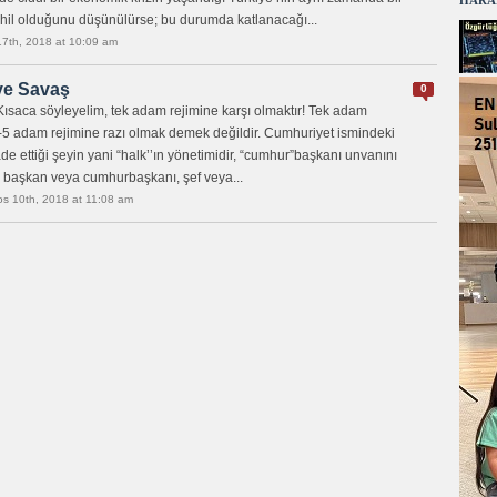
HARA
l olduğunu düşünülürse; bu durumda katlanacağı...
17th, 2018 at 10:09 am
ve Savaş
0
Kısaca söyleyelim, tek adam rejimine karşı olmaktır! Tek adam
3-5 adam rejimine razı olmak demek değildir. Cumhuriyet ismindeki
de ettiği şeyin yani “halk’’ın yönetimidir, “cumhur”başkanı unvanını
dı başkan veya cumhurbaşkanı, şef veya...
os 10th, 2018 at 11:08 am