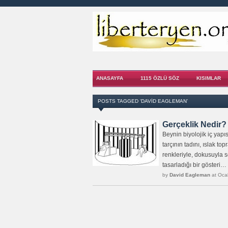
ANASAYFA
1115 ÖZLÜ SÖZ
KISIMLAR
POSTS TAGGED ‘DAVID EAGLEMAN’
Gerçeklik Nedir?
Beynin biyolojik iç yapı
tarçının tadını, ıslak 
renkleriyle, dokusuyla s
tasarladığı bir gösteri… 
by
David Eagleman
at Oca