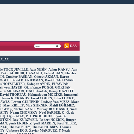
RSS
ARLAR
s de TOCQUEVILLE
,
Aziz NESİN
,
Aykut KANSU
,
Ayn
,
Bekir AĞIRDIR
,
CANAKCI
,
Cetin ALTAN
,
Charles
IN
,
Cumhur BASKAN
,
Cüneyt AKMAN
,
Daron
OGLU
,
David D. FRIEDMAN
,
David EAGLEMAN
,
as HOFSTADTER
,
Erdogan AYDIN
,
FLYAVIAN
,
rich von HAYEK
,
Gianfranco POGGI
,
GOKHAN
,
ve de MOLINARI
,
HALİL İnalcık
,
Henry HAZLITT
,
 David THOREAU
,
Helmuth von MOLTKE
,
Immanuel
,
James RICKARDS
,
Jared COHEN
,
John LOCKE
,
RAWLS
,
Levent GÜLTEKİN
,
Ludwig Von MISES
,
Marc
O
,
Matt RIDLEY
,
Max STIRNER
,
Mahfi EĞİLMEZ
,
t GENÇ
,
Michio KAKU
,
Murray ROTHBARD
,
Niall
TAINY
,
Noam CHOMSKY
,
Noel BARBER
,
O. G. de
ECQ
,
Oğuz ATAY
,
P. J. PROUDHON
,
Pyotr A.
OTKIN
,
Ray KURZWEIL
,
Robert NOZICK
,
Rutger
MAN
,
Şeniz ERDENİZ
,
Şerif MARDİN
,
Serol TEBER
,
 UNLU
,
Thomas FREY
,
Thomas HOBBES
,
Thomas
TTY
,
Umberto ECO
,
Xavier MARQUEZ
,
Y Noah