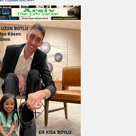
RI
,
Zygmunt BAUMAN