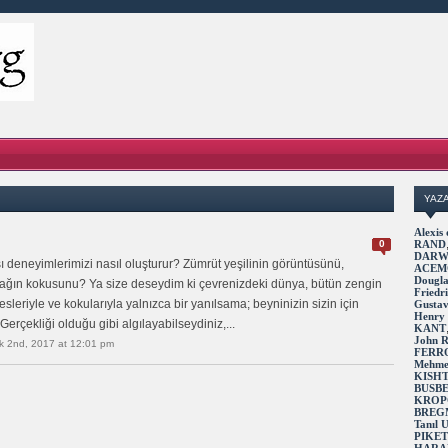
YAZ
Alexi
0
RAND
DARW
sı deneyimlerimizi nasıl oluşturur? Zümrüt yeşilinin görüntüsünü,
ACEM
Dougl
toprağın kokusunu? Ya size deseydim ki çevrenizdeki dünya, bütün zengin
Fried
esleriyle ve kokularıyla yalnızca bir yanılsama; beyninizin sizin için
Gusta
Henry
Gerçekliği olduğu gibi algılayabilseydiniz,...
KANT
John 
k 2nd, 2017 at 12:01 pm
FERR
Mehme
KISH
BUSB
KROP
BREG
Tanıl
PIKE