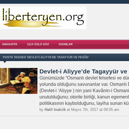
ANASAYFA
1115 ÖZLÜ SÖZ
KISIMLAR
POSTS TAGGED ‘DEVLET-I ALIYYE’DE TAGAYYÜR VE FESÂD’
Devlet-i Aliyye’de Tagayyür ve
Günümüzde ”Osmanlı devlet felsefesi ve d
yolunda olduğunu savunanlar var. Osmanlı D
(Devlet-i ‘Aliyye ) nin yani Kavânin-i Osman
unutulduğunu; otorite birliği, kanun egemenl
politikasının kaybolduğunu, layiha sunan kütt
by
Halil Inalcik
at Mayıs 7th, 2017 at 08:05 am