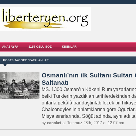
ANASAYFA
1115 ÖZLÜ SÖZ
KISIMLAR
POSTS TAGGED ‘KATALANLAR’
Osmanlı’nın ilk Sultanı Sultan
Saltanatı
MS. 1300 Osman’ın Kökeni Rum yazarlarınd
belki Türklerin yazdıkları tarihlerdekinden 
onlarla pekâlâ bağdaştırılabilecek bir hikaye
Chalcondyles’in anlattıklarına göre Oğuzlar
Misya sınırlarında, Söğüt adında, aynı adı taş
by
canakci
at Temmuz 28th, 2017 at 12:07 pm