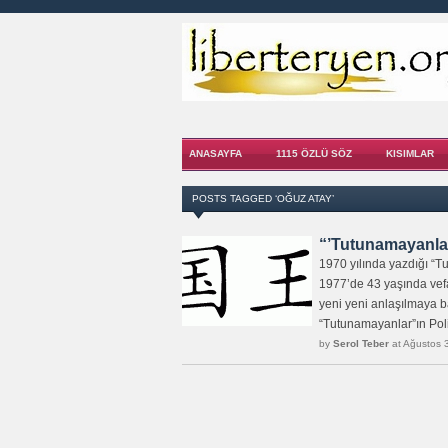
ANASAYFA
1115 ÖZLÜ SÖZ
KISIMLAR
POSTS TAGGED ‘OĞUZ ATAY’
“’Tutunamayanlar”
1970 yılında yazdığı “
1977’de 43 yaşında ve
yeni yeni anlaşılmaya b
“Tutunamayanlar”ın Politi
by
Serol Teber
at Ağustos 