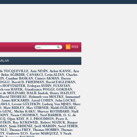
RSS
ARLAR
s de TOCQUEVILLE
,
Aziz NESİN
,
Aykut KANSU
,
Ayn
,
Bekir AĞIRDIR
,
CANAKCI
,
Cetin ALTAN
,
Charles
IN
,
Cumhur BASKAN
,
Cüneyt AKMAN
,
Daron
OGLU
,
David D. FRIEDMAN
,
David EAGLEMAN
,
as HOFSTADTER
,
Erdogan AYDIN
,
FLYAVIAN
,
rich von HAYEK
,
Gianfranco POGGI
,
GOKHAN
,
ve de MOLINARI
,
HALİL İnalcık
,
Henry HAZLITT
,
 David THOREAU
,
Helmuth von MOLTKE
,
Immanuel
,
James RICKARDS
,
Jared COHEN
,
John LOCKE
,
RAWLS
,
Levent GÜLTEKİN
,
Ludwig Von MISES
,
Marc
O
,
Matt RIDLEY
,
Max STIRNER
,
Mahfi EĞİLMEZ
,
t GENÇ
,
Michio KAKU
,
Murray ROTHBARD
,
Niall
TAINY
,
Noam CHOMSKY
,
Noel BARBER
,
O. G. de
ECQ
,
Oğuz ATAY
,
P. J. PROUDHON
,
Pyotr A.
OTKIN
,
Ray KURZWEIL
,
Robert NOZICK
,
Rutger
MAN
,
Şeniz ERDENİZ
,
Şerif MARDİN
,
Serol TEBER
,
 UNLU
,
Thomas FREY
,
Thomas HOBBES
,
Thomas
TTY
,
Umberto ECO
,
Xavier MARQUEZ
,
Y Noah