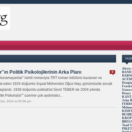
YAZ
Alexi
ın Politik Psikolojilerinin Arka Planı
0
RAND
DARW
Tutunamayanlar” isimli romanıyla TRT roman ödülünü kazanan ve
ACEM
Dougl
fat eden 1934 doğumlu İnşaat Mühendisi Oğuz Atay, günümüzde ancak
Fried
aşlandı. 1938 doğumlu psikiatrist Serol TEBER de 2004 yılında
Gusta
Henry
k Psikolojisi”” üzerine çok aydınlatıcı...
KANT
John 
31st, 2016 at 05:08 pm
FERR
Mehme
KISH
BUSB
KROP
BREG
Tanıl
PIKE