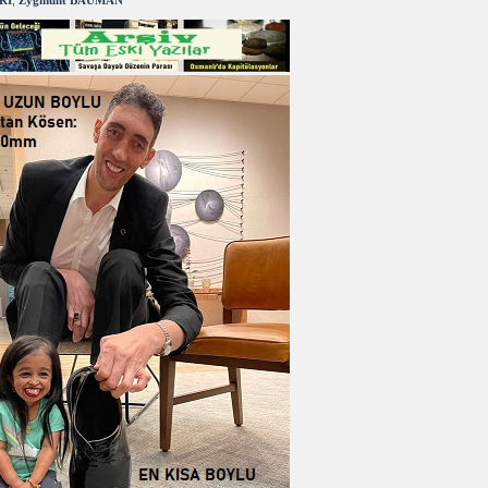
RI
,
Zygmunt BAUMAN