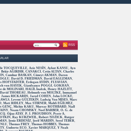
RSS
ARLAR
s de TOCQUEVILLE
,
Aziz NESİN
,
Aykut KANSU
,
Ayn
,
Bekir AĞIRDIR
,
CANAKCI
,
Cetin ALTAN
,
Charles
IN
,
Cumhur BASKAN
,
Cüneyt AKMAN
,
Daron
OGLU
,
David D. FRIEDMAN
,
David EAGLEMAN
,
as HOFSTADTER
,
Erdogan AYDIN
,
FLYAVIAN
,
rich von HAYEK
,
Gianfranco POGGI
,
GOKHAN
,
ve de MOLINARI
,
HALİL İnalcık
,
Henry HAZLITT
,
 David THOREAU
,
Helmuth von MOLTKE
,
Immanuel
,
James RICKARDS
,
Jared COHEN
,
John LOCKE
,
RAWLS
,
Levent GÜLTEKİN
,
Ludwig Von MISES
,
Marc
O
,
Matt RIDLEY
,
Max STIRNER
,
Mahfi EĞİLMEZ
,
t GENÇ
,
Michio KAKU
,
Murray ROTHBARD
,
Niall
TAINY
,
Noam CHOMSKY
,
Noel BARBER
,
O. G. de
ECQ
,
Oğuz ATAY
,
P. J. PROUDHON
,
Pyotr A.
OTKIN
,
Ray KURZWEIL
,
Robert NOZICK
,
Rutger
MAN
,
Şeniz ERDENİZ
,
Şerif MARDİN
,
Serol TEBER
,
 UNLU
,
Thomas FREY
,
Thomas HOBBES
,
Thomas
TTY
,
Umberto ECO
,
Xavier MARQUEZ
,
Y Noah