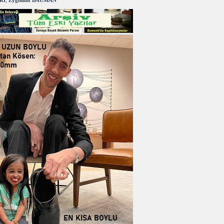
RI
,
Zygmunt BAUMAN