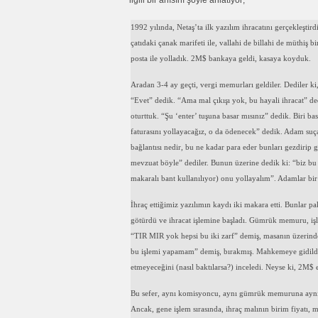
ilgili bir anısını şöyle anlatıyor;
1992 yılında, Netaş’ta ilk yazılım ihracatını gerçekleştird
çatıdaki çanak marifeti ile, vallahi de billahi de müthiş 
posta ile yolladık. 2M$ bankaya geldi, kasaya koyduk.
Aradan 3-4 ay geçti, vergi memurları geldiler. Dediler ki
“Evet” dedik. “Ama mal çıkışı yok, bu hayali ihracat” de
oturttuk. “Şu ‘enter’ tuşuna basar mısınız” dedik. Biri ba
faturasını yollayacağız, o da ödenecek” dedik. Adam suça
bağlantısı nedir, bu ne kadar para eder bunları gezdirip g
mevzuat böyle” dediler. Bunun üzerine dedik ki: “biz bu
makaralı bant kullanılıyor) onu yollayalım”. Adamlar bi
İhraç ettiğimiz yazılımın kaydı iki makara etti. Bunla
götürdü ve ihracat işlemine başladı. Gümrük memuru, i
“TIR MIR yok hepsi bu iki zarf” demiş, masanın üzerin
bu işlemi yapamam” demiş, bırakmış. Mahkemeye gidildi,
etmeyeceğini (nasıl baktılarsa?) inceledi. Neyse ki, 2M$ 
Bu sefer, aynı komisyoncu, aynı gümrük memuruna aynı i
Ancak, gene işlem sırasında, ihraç malının birim fiyatı, 