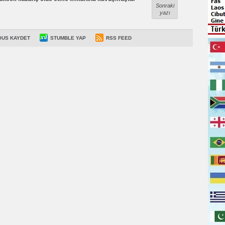
Sonraki
yazı
OUS KAYDET
STUMBLE YAP
RSS FEED