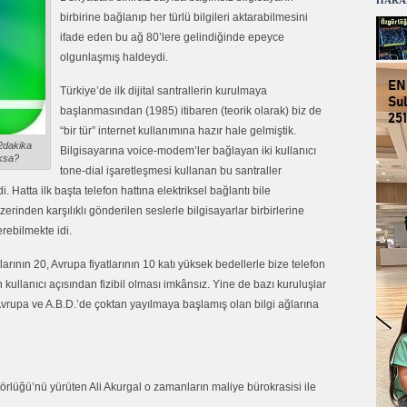
HARA
birbirine bağlanıp her türlü bilgileri aktarabilmesini
ifade eden bu ağ 80’lere gelindiğinde epeyce
olgunlaşmış haldeydi.
Türkiye’de ilk dijital santrallerin kurulmaya
başlanmasından (1985) itibaren (teorik olarak) biz de
“bir tür” internet kullanımına hazır hale gelmiştik.
2dakika
Bilgisayarına voice-modem’ler bağlayan iki kullanıcı
oksa?
tone-dial işaretleşmesi kullanan bu santraller
i. Hatta ilk başta telefon hattına elektriksel bağlantı bile
inden karşılıklı gönderilen seslerle bilgisayarlar birbirlerine
rebilmekte idi.
larının 20, Avrupa fiyatlarının 10 katı yüksek bedellerle bize telefon
kullanıcı açısından fizibil olması imkânsız. Yine de bazı kuruluşlar
 Avrupa ve A.B.D.’de çoktan yayılmaya başlamış olan bilgi ağlarına
örlüğü’nü yürüten Ali Akurgal o zamanların maliye bürokrasisi ile