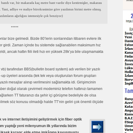
p bandı var, bir makarada kaç metre bant vardır diye kestirmişler, makarası
 Yani, adliye ve maliye bürokrasimize göre yazılımın birimi metre olmuş.
lımların ağırlığını istemesiyle çok benziyor)
*****
onlar bize gelmedi. Bizde 80’lerin sonlarından itibaren evlere ilk
ler girdi. Zaman içinde bu sistemde sağlanabilen maksimum hız
i, ancak hattın fiili ileti hızı en yüksek 28k’ya bile ulaşmamakta
 vb) tarafından BBS(bulletin board system) adı verilen bir yazılı
-up üyeleri arasında (tek tek veya oluşturulan forum grupları
zılı mesajlar alınıp verilmesini sağlamakta idi. Girişimcinin
aber doğal olarak çevirmeli modeminiz telefon hattınızı tamamen
ğlarken TT faturanızı da şehir içi görüşme bedeliyle de olsa
ilmek söz konusu olmadığı halde TT’nin geliri çok önemli ölçüde
e internet iletişimini geliştirmek için fiber optik
ım yaptığı yeni milenyumun ilk yıllarında bizim
yüksek kazanç elde etme imkânına kavuşmuştu.