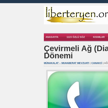
ANASAYFA
1115 ÖZLÜ SÖZ
KISIMLAR
Çevirmeli Ağ (Dia
Dönemi
MÜNAKALAT – MUHABERAT MEVZUATI
|
CANAKCI
| AĞ