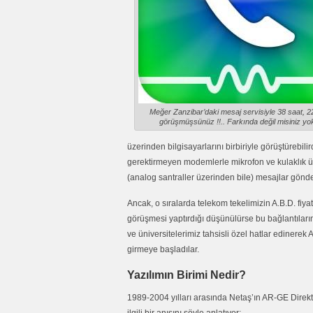
Meğer Zanzibar’daki mesaj servisiyle 38 saat, 2
görüşmüşsünüz !!.. Farkında değil misiniz y
üzerinden bilgisayarlarını birbiriyle görüştürebilird
gerektirmeyen modemlerle mikrofon ve kulaklık üzer
(analog santraller üzerinden bile) mesajlar gönde
Ancak, o sıralarda telekom tekelimizin A.B.D. fiyat
görüşmesi yaptırdığı düşünülürse bu bağlantıların 
ve üniversitelerimiz tahsisli özel hatlar edinerek
girmeye başladılar.
Yazılımın Birimi Nedir?
1989-2004 yılları arasında Netaş’ın AR-GE Direkt