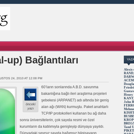
l-up) Bağlantıları
YAZ
Alexi
RAND
DARW
USTOS 24, 2010 AT 12:08 PM
ACEM
Dougl
60’ların sonlarında A.B.D. savunma
Fried
Gusta
bakanlığına bağlı ileri araştırma projeleri
Henry
KANT
şebekesi (ARPANET) adı altında bir geniş
John 
önceki
FERR
alan ağı (WAN) kurmuştu. Paket anahtarlı
yazı
Mehme
KISH
TCP/IP protokolleri kullanan bu ağ daha
BUSB
sonra üniversitelerin, çok sayıda resmi ve özel
KROP
BREG
kurumların da katılımıyla genişleyip dünyaya yayıldı.
Tanıl
PIKE
Dünyadaki sınırsız sayıda bağımsız bilgisayarın