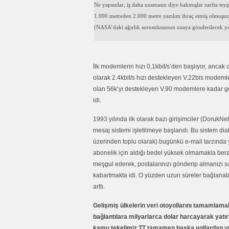
Ne yapsınlar, iş daha uzamasın diye bakmışlar zarfta tey
1.000 metreden 2.000 metre yazılım ihraç etmiş olmuşuz.
(NASA’daki ağırlık sorumlusunun uzaya gönderilecek yazı
İlk modemlerin hızı 0,1kbit/s’den başlıyor, ancak 
olarak 2.4kbit/s hızı destekleyen V.22bis modem
olan 56k’yı destekleyen V.90 modemlere kadar geld
idi.
1993 yılında ilk olarak bazı girişimciler (DorukNet
mesaj sistemi işletilmeye başlandı. Bu sistem dial
üzerinden toplu olarak) bugünkü e-mail tarzında ya
abonelik için aldığı bedel yüksek olmamakla ber
meşgul ederek, postalarınızı gönderip almanızı sa
kabartmakta idi. O yüzden uzun süreler bağlanab
arttı.
Gelişmiş ülkelerin veri otoyollarını tamamlamak v
bağlantılara milyarlarca dolar harcayarak yatır
kamu tekelimiz TT tamamen başka yollardan 