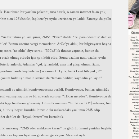
ik. Hazırlanan bir yazılım paketini; tuşa bastık, o zaman internet falan yok,
bir hız olan 128kb/s ile, İngiltere’ye uydu üzerinden yolladık. Faturayı da pullu
, “siz bir fatura yollamışsınız, 2M$”. “Evet” dedik. “Bu para ödenmiş” dediler.
diler! Bunun üzerine vergi memurlarını ArGe’ye aldık, bir bilgisayarın başına
stı; sonra “ne oldu” diye sordu. “300k$’lık ihracat yaptınız, bunun da
 ortak olmuş olduğu için çok kötü oldu. Sonra yazılım nasıl yazılır, uydu
österip anlattık. Adamlar “çok iyi anladık ama mal çıkışı olması lâzım,
 yazılımı banda kaydedelim ( o zaman CD yok, hattâ kaset bile yok, ½”
r çözüm bulmuş olmanın sevinci ile “tamam dediler, kaydedin yollayın”.
r paketlendi ve gümrük komisyoncusuna verildi. Komisyoncu, bunları gümrüğe
şlemi yapmış yapmış ve bir noktada sormuş: “TIRlar nerede?”. Komisyoncu da
deki teyp bantlarını göstermiş. Gümrük memuru “bu iki zarf 2M$ edemez, ben
 bilirkişi heyeti kuruldu, bizim o iki makaradaki yazılımın 2M$ edip
eder dediler de “hayali ihracat”tan kurtulduk.
ki makarayı “2M$ eder mahkeme kararı” ile götürüp işlemi yeniden başlattı.
miktarı ve toplam fiyatının girilmesi gerekiyor. Mevzuat öyle.