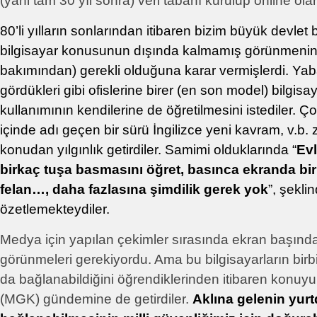
(yani tam 30 yıl sonra) veri tabanı kurulup online olar
80’li yılların sonlarından itibaren bizim büyük devlet
bilgisayar konusunun dışında kalmamış görünmenin (
bakımından) gerekli olduğuna karar vermişlerdi. Yaba
gördükleri gibi ofislerine birer (en son model) bilgisa
kullanımının kendilerine de öğretilmesini istediler. Ç
içinde adı geçen bir sürü İngilizce yeni kavram, v.b.
konudan yılgınlık getirdiler. Samimi olduklarında “
Ev
birkaç tuşa basmasını öğret, basınca ekranda bir
felan…, daha fazlasına şimdilik gerek yok
”, şekl
özetlemekteydiler.
Medya için yapılan çekimler sırasında ekran başınd
görünmeleri gerekiyordu. Ama bu bilgisayarların birbir
da bağlanabildiğini öğrendiklerinden itibaren konuyu
(MGK) gündemine de getirdiler.
Aklına gelenin yurt