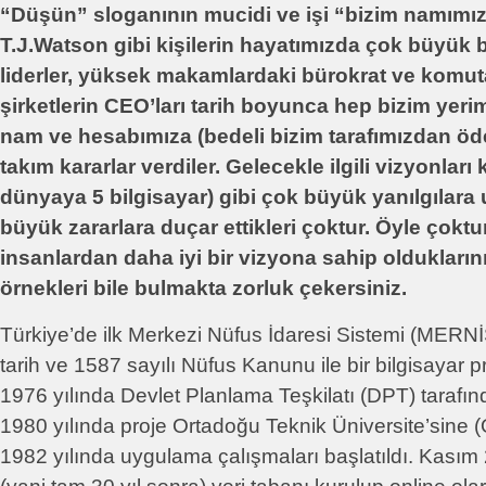
“Düşün” sloganının mucidi ve işi “bizim namım
T.J.Watson gibi kişilerin hayatımızda çok büyük bi
liderler, yüksek makamlardaki bürokrat ve komut
şirketlerin CEO’ları tarih boyunca hep bizim yer
nam ve hesabımıza (bedeli bizim tarafımızdan öd
takım kararlar verdiler. Gelecekle ilgili vizyonla
dünyaya 5 bilgisayar) gibi çok büyük yanılgılara u
büyük zararlara duçar ettikleri çoktur. Öyle çoktu
insanlardan daha iyi bir vizyona sahip olduklarını
örnekleri bile bulmakta zorluk çekersiniz.
Türkiye’de ilk Merkezi Nüfus İdaresi Sistemi (MERNİS
tarih ve 1587 sayılı Nüfus Kanunu ile bir bilgisayar p
1976 yılında Devlet Planlama Teşkilatı (DPT) tarafınd
1980 yılında proje Ortadoğu Teknik Üniversite’sine (
1982 yılında uygulama çalışmaları başlatıldı. Kasım 