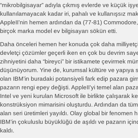
“mikrobilgisayar” adıyla çıkmış evlerde ve küçük işye
kullanılamayacak kadar iri, pahalı ve kullanışsız ma
AppleII’nin hemen ardından da (77-81) Commodore, 
birçok marka model ev bilgisayarı sökün etti.
Daha önceleri hemen her konuda çok daha milliyetçi,
devletçi çözümler geçerli iken en çok bu devrim say
zihniyetini daha “bireyci” bir istikamete çevirmek mü
düşünüyorum. Yine de, kurumsal kültüre ve yapıya sa
olan IBM’in buradaki potansiyeli fark edip pazara g
pazarın rengi epey değişti. AppleII’yi temel alan pa
Intel ve yeni kurulan Microsoft ile birlikte çalışarak k
konstrüksiyon mimarisini oluşturdu. Ardından da t
alan seri üretimleri yayıldı. Olay global bir fenomen 
IBM’in çokuluslu büyüklüğü de aşıldı ve pazarın içi
kaldı.