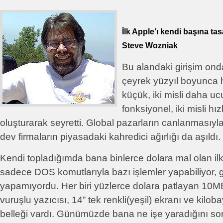
İlk Apple’ı kendi başına ta
Steve Wozniak
Bu alandaki girişim on
çeyrek yüzyıl boyunca he
küçük, iki misli daha ucu
fonksiyonel, iki misli hız
oluşturarak seyretti. Global pazarların canlanmasıy
dev firmaların piyasadaki kahredici ağırlığı da aşıldı.
Kendi topladığımda bana binlerce dolara mal olan ilk
sadece DOS komutlarıyla bazı işlemler yapabiliyor, gr
yapamıyordu. Her biri yüzlerce dolara patlayan 10MB
vuruşlu yazıcısı, 14” tek renkli(yeşil) ekranı ve kilo
belleği vardı. Günümüzde bana ne işe yaradığını so