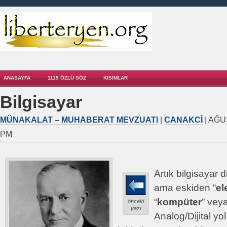
ANASAYFA
1115 ÖZLÜ SÖZ
KISIMLAR
Bilgisayar
MÜNAKALAT – MUHABERAT MEVZUATI
|
CANAKCI
| AĞU
PM
Artık bilgisayar 
ama eskiden “
el
“
kompüter
” veya
önceki
yazı
Analog/Dijital yol