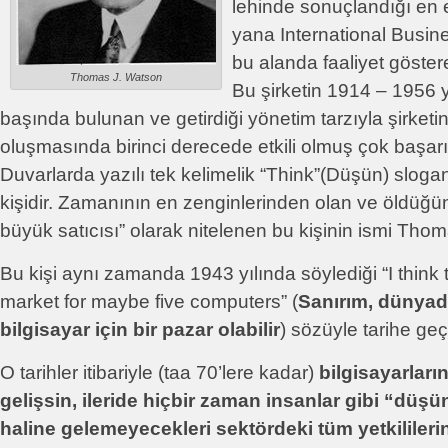
lehinde sonuçlandığı en
yana International Busi
bu alanda faaliyet göste
Thomas J. Watson
Bu şirketin 1914 – 1956 y
başında bulunan ve getirdiği yönetim tarzıyla şirket
oluşmasında birinci derecede etkili olmuş çok başarılı
Duvarlarda yazılı tek kelimelik “Think”(Düşün) sloga
kişidir. Zamanının en zenginlerinden olan ve öldüğ
büyük satıcısı” olarak nitelenen bu kişinin ismi Tho
Bu kişi aynı zamanda 1943 yılında söylediği “I think 
market for maybe five computers” (
Sanırım, dünyad
bilgisayar için bir pazar olabilir
) sözüyle tarihe geç
O tarihler itibariyle (taa 70’lere kadar)
bilgisayarları
gelişsin, ileride hiçbir zaman insanlar gibi “düş
haline gelemeyecekleri sektördeki tüm yetkilileri