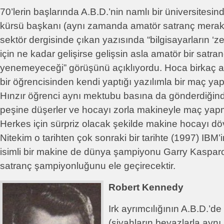
70’lerin başlarında A.B.D.’nin namlı bir üniversitesinde 
kürsü başkanı (aynı zamanda amatör satranç meraklı
sektör dergisinde çıkan yazısında “bilgisayarların ‘ze
için ne kadar gelişirse gelişsin asla amatör bir satr
yenemeyeceği” görüşünü açıklıyordu. Hoca birkaç a
bir öğrencisinden kendi yaptığı yazılımla bir maç yapma
Hınzır öğrenci aynı mektubu basına da gönderdiğinde
peşine düşerler ve hocayı zorla makineyle maç yapm
Herkes için sürpriz olacak şekilde makine hocayı d
Nitekim o tarihten çok sonraki bir tarihte (1997) IBM
isimli bir makine de dünya şampiyonu Garry Kaspar
satranç şampiyonluğunu ele geçirecektir.
Robert Kennedy
Irk ayrımcılığının A.B.D.’d
(siyahların beyazlarla aynı