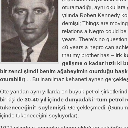
oturamadığı, aynı okullara
yılında Robert Kennedy k
demişti; Things are moving 
relations a Negro could be 
years. There’s no question 
40 years a negro can achi
that my brother has –
Irk 
gelişme o kadar hızlı ki 
bir zenci şimdi benim ağabeyimin oturduğu başk
oturabilir
) . . Bu inanılmaz kehaneti aynen gerçekleş
Öte yandan aynı yıllarda en büyük petrol şirketlerind
bir kişi de
30-40 yıl içinde dünyadaki “tüm petrol r
tükeneceğini” söylemişti.
Gerçekleşmedi. (Günümü
içinde tükeneceğini söylüyorlar).
1977 yılında o zamanlar abone olduğum sektörün en