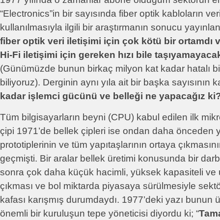
“Electronics”in bir sayısında fiber optik kabloların veri
kullanılmasıyla ilgili bir araştırmanın sonucu yayınl
fiber optik veri iletişimi için çok kötü bir ortamdı 
Hi-Fi iletişimi için gereken hızı bile taşıyamayaca
(Günümüzde bunun birkaç milyon kat kadar hatalı b
biliyoruz). Derginin aynı yıla ait bir başka sayısının 
kadar işlemci gücünü ve belleği ne yapacağız ki
Tüm bilgisayarların beyni (CPU) kabul edilen ilk mikr
çipi 1971’de bellek çipleri ise ondan daha önceden y
prototiplerinin ve tüm yapıtaşlarının ortaya çıkmasını
geçmişti. Bir aralar bellek üretimi konusunda bir da
sonra çok daha küçük hacimli, yüksek kapasiteli ve 
çıkması ve bol miktarda piyasaya sürülmesiyle sektö
kafası karışmış durumdaydı. 1977’deki yazı bunun ü
önemli bir kuruluşun tepe yöneticisi diyordu ki; “
Tama