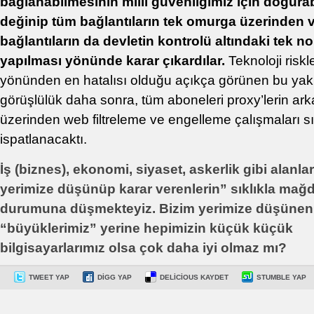
bağlanabilmesinin milli güvenliğimiz için doğura
değinip tüm bağlantıların tek omurga üzerinden v
bağlantıların da devletin kontrolü altındaki tek n
yapılması yönünde karar çıkardılar.
Teknoloji riskl
yönünden en hatalısı olduğu açıkça görünen bu yakl
görüşlülük daha sonra, tüm aboneleri proxy’lerin ar
üzerinden web filtreleme ve engelleme çalışmaları s
ispatlanacaktı.
İş (biznes), ekonomi, siyaset, askerlik gibi alanla
yerimize düşünüp karar verenlerin” sıklıkla mağ
durumuna düşmekteyiz. Bizim yerimize düşünen
“büyüklerimiz” yerine hepimizin küçük küçük
bilgisayarlarımız olsa çok daha iyi olmaz mı?
TWEET YAP
DIGG YAP
DELICIOUS KAYDET
STUMBLE YAP