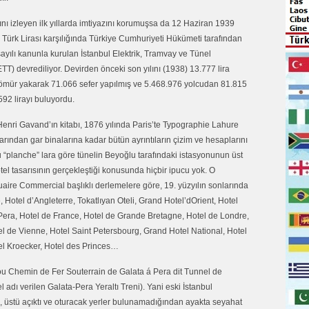
nı izleyen ilk yıllarda imtiyazını korumuşsa da 12 Haziran 1939
0 Türk Lirası karşılığında Türkiye Cumhuriyeti Hükümeti tarafından
sayılı kanunla kurulan İstanbul Elektrik, Tramvay ve Tünel
) devrediliyor. Devirden önceki son yılını (1938) 13.777 lira
n kömür yakarak 71.066 sefer yapılmış ve 5.468.976 yolcudan 81.815
.592 lirayı buluyordu.
enri Gavand’ın kitabı, 1876 yılında Paris’te Typographie Lahure
larından gar binalarına kadar bütün ayrıntıların çizim ve hesaplarını
 “planche” lara göre tünelin Beyoğlu tarafındaki istasyonunun üst
tel tasarısının gerçekleştiği konusunda hiçbir ipucu yok. O
aire Commercial başlıklı derlemelere göre, 19. yüzyılın sonlarında
Hotel d’Angleterre, Tokatlıyan Oteli, Grand Hotel’dOrient, Hotel
Pera, Hotel de France, Hotel de Grande Bretagne, Hotel de Londre,
l de Vienne, Hotel Saint Petersbourg, Grand Hotel National, Hotel
tel Kroecker, Hotel des Princes…
u Chemin de Fer Souterrain de Galata á Pera dit Tunnel de
 adı verilen Galata-Pera Yeraltı Treni). Yani eski İstanbul
dı, üstü açıktı ve oturacak yerler bulunamadığından ayakta seyahat