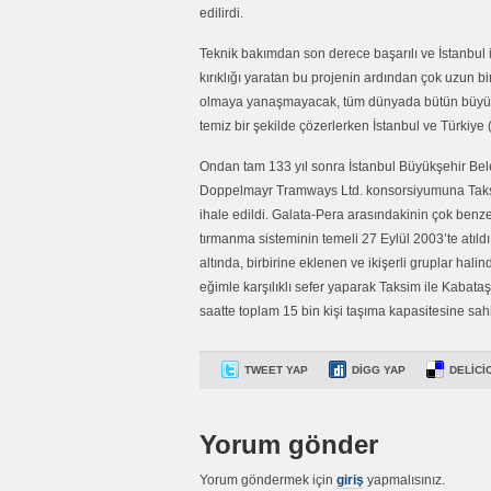
edilirdi.
Teknik bakımdan son derece başarılı ve İstanbul iç
kırıklığı yaratan bu projenin ardından çok uzun bi
olmaya yanaşmayacak, tüm dünyada bütün büyük şe
temiz bir şekilde çözerlerken İstanbul ve Türkiye (
Ondan tam 133 yıl sonra İstanbul Büyükşehir Bele
Doppelmayr Tramways Ltd. konsorsiyumuna Taksim
ihale edildi. Galata-Pera arasındakinin çok benz
tırmanma sisteminin temeli 27 Eylül 2003’te atıldı
altında, birbirine eklenen ve ikişerli gruplar hali
eğimle karşılıklı sefer yaparak Taksim ile Kabataş
saatte toplam 15 bin kişi taşıma kapasitesine sah
TWEET YAP
DIGG YAP
DELICI
Yorum gönder
Yorum göndermek için
giriş
yapmalısınız.