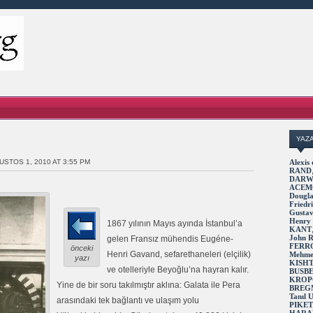
YAZ
USTOS 1, 2010 AT 3:55 PM
Alexi
RAND
DARW
ACEM
Dougl
Fried
Gusta
Henry
1867 yılının Mayıs ayında İstanbul’a
KANT
John 
gelen Fransız mühendis Eugéne-
FERR
önceki
Henri Gavand, sefarethaneleri (elçilik)
Mehme
yazı
KISH
ve otelleriyle Beyoğlu’na hayran kalır.
BUSB
KROP
Yine de bir soru takılmıştır aklına: Galata ile Pera
BREG
Tanıl
arasındaki tek bağlantı ve ulaşım yolu
PIKE