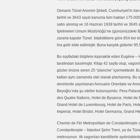
Osmanlı Tünel Anonim Şirketi, Cumhuriyet’in ilanı
tarihli ve 3643 sayılı kanunla tüm hakları 175.00
satın alınmış ve 16 Haziran 1939 tarihli ve 3645 
İşletmeleri Umum Müdürlüğü’ne (günümüzdeki IETT
zararla kapatır Tünel. İstatistiklere göre 854 to
lira gelir elde edilmiştir. Buna karşılık giderler 95
Bu sayfadaki bilgilere kaynaklık eden Eugéne – H
tarafından basılmıştır. Kitap 42 sayfa olup, vagon
gözler önüne seren 25 “planche” içermektedir. Bu
katları aynı zamanda otel olarak planlanmış. Bu o
devirlerde yayınlanan Annuaire Orientale ve Annu
Beyoğlu’nda şu oteller bulunuyordu: Pera Palace, 
des Quatre Nations, Hotel de Bysance, Hotel de 
Grand Hotel de Luxembourg, Hotel de Paris, Hote
Imperial, Hotel Bristol, Hotel Germania, Grand H
Chemin de Fér Metropolitain de Constantinople o
Constantinople – İstanbul Şehri Treni, ya da Tünel
metrosunun ilk vagonları kandillerle aydınlatılır