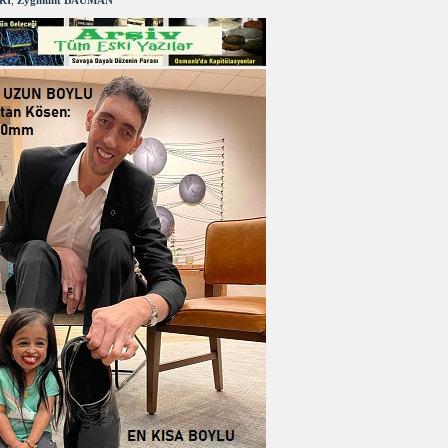
RI
,
Zygmunt BAUMAN