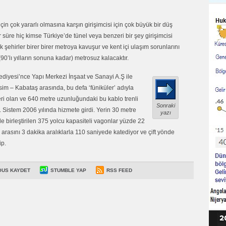
in çok yararlı olmasına karşın girişimcisi için çok büyük bir düş
r süre hiç kimse Türkiye’de tünel veya benzeri bir şey girişimcisi
hirler birer birer metroya kavuşur ve kent içi ulaşım sorunlarını
90’lı yılların sonuna kadar) metrosuz kalacaktır.
diyesi’nce Yapı Merkezi İnşaat ve Sanayi A.Ş ile
 – Kabataş arasında, bu defa ‘füniküler’ adıyla
eri olan ve 640 metre uzunluğundaki bu kablo trenli
Sonraki
. Sistem 2006 yılında hizmete girdi. Yerin 30 metre
yazı
nde birleştirilen 375 yolcu kapasiteli vagonlar yüzde 22
 arasını 3 dakika aralıklarla 110 saniyede katediyor ve çift yönde
ip.
OUS KAYDET
STUMBLE YAP
RSS FEED