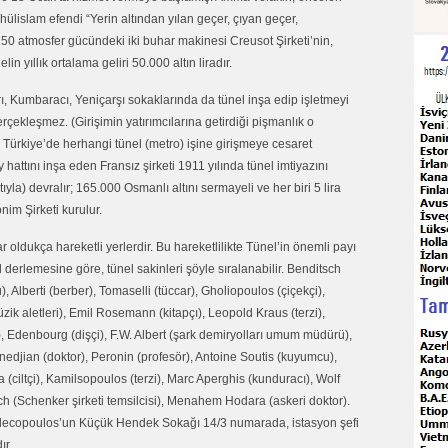
lislam efendi “Yerin altından yılan geçer, çıyan geçer,
50 atmosfer gücündeki iki buhar makinesi Creusot Şirketi’nin,
n yıllık ortalama geliri 50.000 altın liradır.
umbaracı, Yeniçarşı sokaklarında da tünel inşa edip işletmeyi
erçekleşmez. (Girişimin yatırımcılarına getirdiği pişmanlık o
e Türkiye’de herhangi tünel (metro) işine girişmeye cesaret
attını inşa eden Fransız şirketi 1911 yılında tünel imtiyazını
la) devralır; 165.000 Osmanlı altını sermayeli ve her biri 5 lira
im Şirketi kurulur.
oldukça hareketli yerlerdir. Bu hareketlilikte Tünel’in önemli payı
l derlemesine göre, tünel sakinleri şöyle sıralanabilir. Benditsch
, Alberti (berber), Tomaselli (tüccar), Gholiopoulos (çiçekçi),
üzik aletleri), Emil Rosemann (kitapçı), Leopold Kraus (terzi),
 Edenbourg (dişçi), F.W. Albert (şark demiryolları umum müdürü),
edjian (doktor), Peronin (profesör), Antoine Soutis (kuyumcu),
(ciltçi), Kamilsopoulos (terzi), Marc Aperghis (kunduracı), Wolf
sch (Schenker şirketi temsilcisi), Menahem Hodara (askeri doktor).
lecopoulos’un Küçük Hendek Sokağı 14/3 numarada, istasyon şefi
ır.