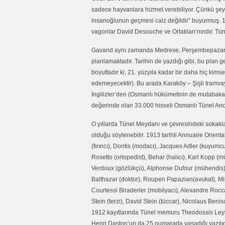
sadece hayvanlara hizmet verebiliyor. Çünkü şeyhü
insanoğlunun geçmesi caiz değildir” buyurmuş. 1
vagonlar David Desouche ve Ortakları’nındır. Tüneli
Gavand aynı zamanda Medrese, Perşembepazarı, K
planlamaktadır. Tarihin de yazdığı gibi, bu plan g
boyuttadır ki, 21. yüzyıla kadar bir daha hiç kims
edemeyecektir). Bu arada Karaköy – Şişli tramvay h
İngilizler’den (Osmanlı hükümetinin de mutabakatıy
değerinde olan 33.000 hisseli Osmanlı Tünel Anon
O yıllarda Tünel Meydanı ve çevresindeki sokaklar 
olduğu söylenebilir. 1913 tarihli Annuaire Orienta
(fırıncı), Dontis (modacı), Jacques Adler (kuyumcu)
Rosetto (ortopedist), Behar (halıcı), Karl Kopp (m
Verdoux (gözlükçü), Alphonse Dufour (mühendis),
Balthazar (doktor), Roupen Papazian(avukat), Min
Courtessi Biraderler (mobilyacı), Alexandre Rocca 
Stein (terzi), David Stein (tüccar), Nicolaus Beni
1912 kayıtlarında Tünel memuru Theodossis Ley
Henri Daston’un da 25 numarada yaşadığı yazılıd