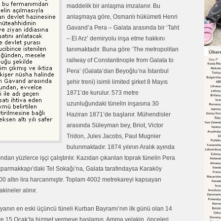
maddelik bir anlaşma imzalanır. Bu
anlaşmaya göre, Osmanlı hükümeti Henri
Gavand’a Pera – Galata arasında bir ‘Taht
– El Arz’ demiryolu inşa etme hakkını
tanımaktadır. Buna göre ‘The metropolitan
railway of Constantinople from Galata to
Pera’ (Galata’dan Beyoğlu’na İstanbul
şehir treni) isimli limited şirket 8 Mayıs
1871’de kurulur. 573 metre
uzunluğundaki tünelin inşasına 30
Haziran 1871’de başlanır. Mühendisler
arasında Süleyman bey, Briot, Victor
Tridon, Jules Jacobs, Paul Mugnier
bulunmaktadır. 1874 yılının Aralık ayında
dan yüzlerce işçi çalıştırılır. Kazıdan çıkarılan toprak tünelin Pera
parmakkapı’daki Tel Sokağı’na, Galata tarafındaysa Karaköy
000 altın lira harcanmıştır. Toplam 4002 metrekareyi kapsayan
akineler alınır.
anın en eski üçüncü tüneli Kurban Bayramı’nın ilk günü olan 14
ve 15 Ocak’ta hizmet vermeye başlamış. Amma velakin, önceleri