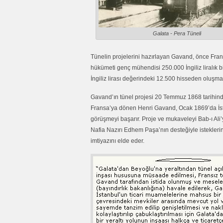
Galata - Pera Tüneli
Tünelin projelerini hazırlayan Gavand, önce Fran
hükümeti genç mühendisi 250.000 İngiliz liralık 
İngiliz lirası değerindeki 12.500 hisseden oluşma
Gavand’ın tünel projesi 20 Temmuz 1868 tarihinde 
Fransa’ya dönen Henri Gavand, Ocak 1869’da İsta
görüşmeyi başarır. Proje ve mukaveleyi Bab-ı Al
Nafia Nazırı Edhem Paşa’nın desteğiyle isteklerini
imtiyazını elde eder.