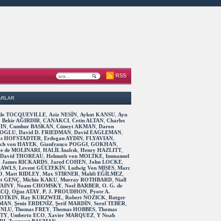
RSS
ARLAR
s de TOCQUEVILLE
,
Aziz NESİN
,
Aykut KANSU
,
Ayn
,
Bekir AĞIRDIR
,
CANAKCI
,
Cetin ALTAN
,
Charles
IN
,
Cumhur BASKAN
,
Cüneyt AKMAN
,
Daron
OGLU
,
David D. FRIEDMAN
,
David EAGLEMAN
,
as HOFSTADTER
,
Erdogan AYDIN
,
FLYAVIAN
,
rich von HAYEK
,
Gianfranco POGGI
,
GOKHAN
,
ve de MOLINARI
,
HALİL İnalcık
,
Henry HAZLITT
,
 David THOREAU
,
Helmuth von MOLTKE
,
Immanuel
,
James RICKARDS
,
Jared COHEN
,
John LOCKE
,
RAWLS
,
Levent GÜLTEKİN
,
Ludwig Von MISES
,
Marc
O
,
Matt RIDLEY
,
Max STIRNER
,
Mahfi EĞİLMEZ
,
t GENÇ
,
Michio KAKU
,
Murray ROTHBARD
,
Niall
TAINY
,
Noam CHOMSKY
,
Noel BARBER
,
O. G. de
ECQ
,
Oğuz ATAY
,
P. J. PROUDHON
,
Pyotr A.
OTKIN
,
Ray KURZWEIL
,
Robert NOZICK
,
Rutger
MAN
,
Şeniz ERDENİZ
,
Şerif MARDİN
,
Serol TEBER
,
 UNLU
,
Thomas FREY
,
Thomas HOBBES
,
Thomas
TTY
,
Umberto ECO
,
Xavier MARQUEZ
,
Y Noah