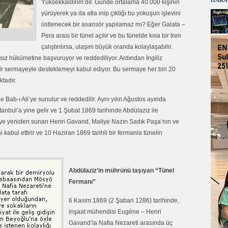
HARA
Yüksekkaldırım’dır. Günde ortalama 40.000 kişinin
yürüyerek ya da atla inip çıktığı bu yokuşun işlevini
üstlenecek bir asansör yapılamaz mı? Eğer Galata –
Pera arası bir tünel açılır ve bu tünelde kısa bir tren
çalıştırılırsa, ulaşım büyük oranda kolaylaşabilir.
sız hükümetine başvuruyor ve reddediliyor. Ardından İngiliz
bir sermayeyle desteklemeyi kabul ediyor. Bu sermaye her biri 20
ktadır.
Bab-ı Ali’ye sunulur ve reddedilir. Aynı yılın Ağustos ayında
nbul’a yine gelir ve 1 Şubat 1869 tarihinde Abdülaziz ile
i’ye yeniden sunan Henri Gavand, Maliye Nazırı Sadık Paşa’nın ve
 kabul ettirir ve 10 Haziran 1869 tarihli bir fermanla tünelin
Abdülaziz’in mührünü taşıyan “Tünel
Fermanı”
6 Kasım 1869 (2 Şaban 1286) tarihinde,
inşaat mühendisi Eugéne – Henri
Gavand’la Nafia Nezareti arasında üç