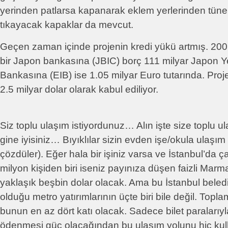
yerinden patlarsa kapanarak eklem yerlerinden tüne
tıkayacak kapaklar da mevcut.
Geçen zaman içinde projenin kredi yükü artmış. 2006 
bir Japon bankasına (JBIC) borç 111 milyar Japon Y
Bankasına (EIB) ise 1.05 milyar Euro tutarında. Proj
2.5 milyar dolar olarak kabul ediliyor.
Siz toplu ulaşım istiyordunuz… Alın işte size toplu u
gine iyisiniz… Bıyıklılar sizin evden işe/okula ulaşım
çözdüler). Eğer hala bir işiniz varsa ve İstanbul’da ç
milyon kişiden biri iseniz payınıza düşen faizli Mar
yaklaşık beşbin dolar olacak. Ama bu İstanbul beledi
olduğu metro yatırımlarının üçte biri bile değil. Topl
bunun en az dört katı olacak. Sadece bilet paralarıy
ödenmesi güç olacağından bu ulaşım yolunu hiç ku