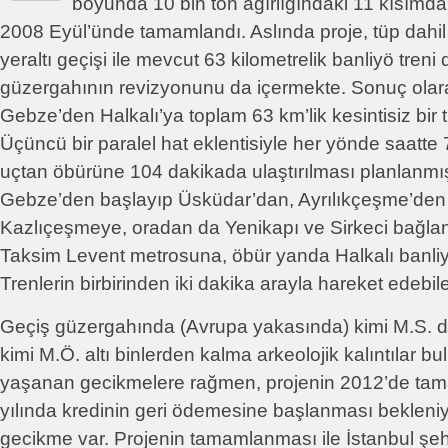
boyunda 10 bin ton ağırlığındaki 11 kısımd
2008 Eyül’ünde tamamlandı. Aslında proje, tüp dahi
yeraltı geçişi ile mevcut 63 kilometrelik banliyö treni
güzergahının revizyonunu da içermekte. Sonuç olara
Gebze’den Halkalı’ya toplam 63 km’lik kesintisiz bir t
Üçüncü bir paralel hat eklentisiyle her yönde saatte 
uçtan öbürüne 104 dakikada ulaştırılması planlanm
Gebze’den başlayıp Üsküdar’dan, Ayrılıkçeşme’den 
Kazlıçeşmeye, oradan da Yenikapı ve Sirkeci bağlant
Taksim Levent metrosuna, öbür yanda Halkalı banliy
Trenlerin birbirinden iki dakika arayla hareket edebi
Geçiş güzergahında (Avrupa yakasında) kimi M.S. d
kimi M.Ö. altı binlerden kalma arkeolojik kalıntılar b
yaşanan gecikmelere rağmen, projenin 2012’de ta
yılında kredinin geri ödemesine başlanması bekleniyo
gecikme var. Projenin tamamlanması ile İstanbul şehi