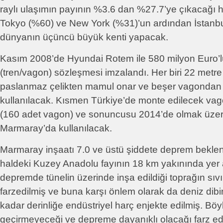
raylı ulaşımın payının %3.6 dan %27.7’ye çıkacağı 
Tokyo (%60) ve New York (%31)’un ardından İstanbul
dünyanın üçüncü büyük kenti yapacak.
Kasım 2008’de Hyundai Rotem ile 580 milyon Euro’l
(tren/vagon) sözleşmesi imzalandı. Her biri 22 metr
paslanmaz çelikten mamul onar ve beşer vagondan o
kullanılacak. Kısmen Türkiye’de monte edilecek vago
(160 adet vagon) ve sonuncusu 2014’de olmak üzer
Marmaray’da kullanılacak.
Marmaray inşaatı 7.0 ve üstü şiddete deprem beklent
haldeki Kuzey Anadolu fayının 18 km yakınında yer al
depremde tünelin üzerinde inşa edildiği toprağın sıvı
farzedilmiş ve buna karşı önlem olarak da deniz dibi
kadar derinliğe endüstriyel harç enjekte edilmiş. Böyl
geçirmeyeceği ve depreme dayanıklı olacağı farz edil