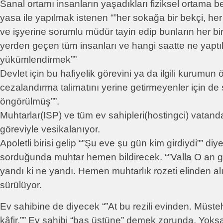
Sanal ortamı insanların yaşadıkları fiziksel ortama 
yasa ile yapılmak istenen “”her sokağa bir bekçi, he
ve işyerine sorumlu müdür tayin edip bunların her bir
yerden geçen tüm insanları ve hangi saatte ne yaptı
yükümlendirmek””
Devlet için bu hafiyelik görevini ya da ilgili kurumu
cezalandırma talimatını yerine getirmeyenler için de 
öngörülmüş””.
Muhtarlar(ISP) ve tüm ev sahipleri(hostingci) vatand
göreviyle vesikalanıyor.
Apoletli birisi gelip “”Şu eve şu gün kim girdiydi”” di
sorduğunda muhtar hemen bildirecek. “”Valla O an g
yandı ki ne yandı. Hemen muhtarlık rozeti elinden al
sürülüyor.
Ev sahibine de diyecek “”At bu rezili evinden. Müst
kâfir.”” Ev sahibi “baş üstüne” demek zorunda. Yok