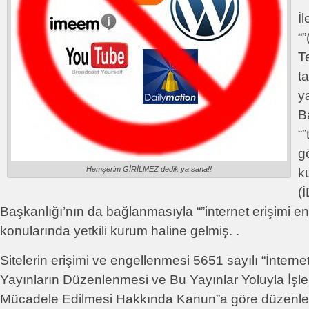
İ
“
T
ta
y
B
“”
g
Hemşerim GİRİLMEZ dedik ya sana!!
k
(
Başkanlığı’nın da bağlanmasıyla “”internet erişimi e
konularında yetkili kurum haline gelmiş. .
Sitelerin erişimi ve engellenmesi 5651 sayılı “İntern
Yayınların Düzenlenmesi ve Bu Yayınlar Yoluyla İşl
Mücadele Edilmesi Hakkında Kanun”a göre düzenlen