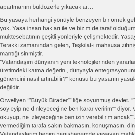
apartmanını buldozerle yıkacaklar…
Bu yasaya herhangi yönüyle benzeyen bir örnek gel
yok. Yasa insan hakları ile ve bizim de taraf olduğ
müktesebatının çeşitli yönleriyle çelişmektedir. Yasay
Terakki zamanından gelen, Teşkilat-ı mahsusa zihniy
mantığı sinmiştir.
“Vatandaşım dünyanın yeni teknolojilerinden yararlan
üretimdeki katma değerini, dünyayla entegrasyonun
gönencini nasıl artırabilir?” konusu bu yasanın yasak
değildir.
Orwellyen “”Büyük Birader”” liğe soyunmuş devlet. 
söyleyip ne dinleyeceğine ben karar veririm”” diyor
okuyup, ne izleyeceğine ben izin verebilirim ancak””.
vermediğim tarafa sakın bakmasın, konuşmasın, din
Vatandaşlarım benim hapishanemde yaşayan mahkû