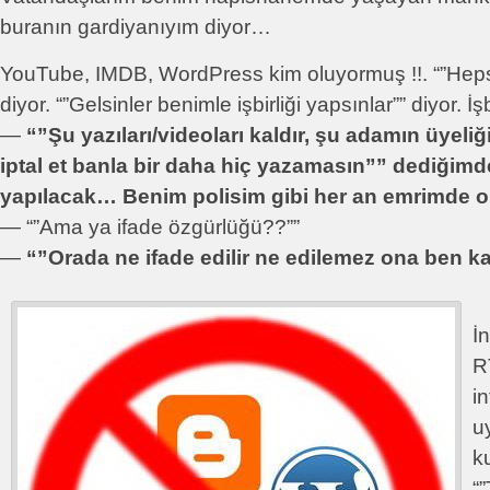
buranın gardiyanıyım diyor…
YouTube, IMDB, WordPress kim oluyormuş !!. “”Hepsi
diyor. “”Gelsinler benimle işbirliği yapsınlar”” diyor. İş
—
“”Şu yazıları/videoları kaldır, şu adamın üyeliğ
iptal et banla bir daha hiç yazamasın”” dediğim
yapılacak… Benim polisim gibi her an emrimde o
— “”Ama ya ifade özgürlüğü??””
—
“”Orada ne ifade edilir ne edilemez ona ben k
İ
R
i
u
k
“