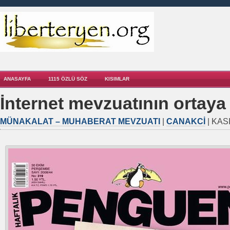
ANASAYFA
1115 ÖZLÜ SÖZ
KISIMLAR
İnternet mevzuatının ortaya 
MÜNAKALAT – MUHABERAT MEVZUATI
|
CANAKCI
| KASI