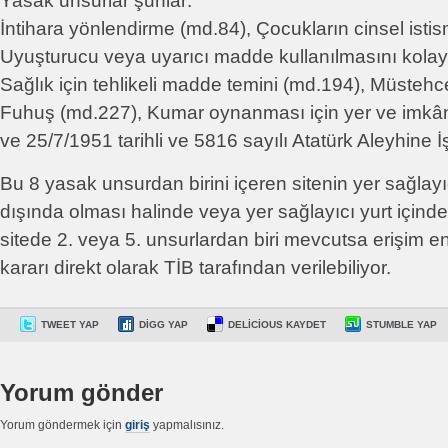
Yasak unsurlar şunlar:
İntihara yönlendirme (md.84), Çocukların cinsel istis
Uyuşturucu veya uyarıcı madde kullanılmasını kolay
Sağlık için tehlikeli madde temini (md.194), Müstehc
Fuhuş (md.227), Kumar oynanması için yer ve imkâ
ve 25/7/1951 tarihli ve 5816 sayılı Atatürk Aleyhine İ
Bu 8 yasak unsurdan birini içeren sitenin yer sağlayı
dışında olması halinde veya yer sağlayıcı yurt içinde
sitede 2. veya 5. unsurlardan biri mevcutsa erişim e
kararı direkt olarak TİB tarafından verilebiliyor.
TWEET YAP
DIGG YAP
DELICIOUS KAYDET
STUMBLE YAP
Yorum gönder
Yorum göndermek için
giriş
yapmalısınız.