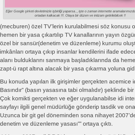
Eğer Google şirketi devletimizle işbirliği yaparsa.., işte o zaman internette aramalarımızd
ortadan kalkacak !!!. Olaya bir düzen ve intizam getirilebilcek !!
(mecburen) özel TV’lerin kurulabilmesi söz konusu 
hemen bir yasa çıkartılıp TV kanallarının yayın özgür
özel bir sansür(denetim ve düzenleme) kurumu oluşt
imkânları ortaya çıkıp insanlar kendilerini ifade edec
alanı bulduklarını sanmaya başladıklarında da heme
zapt-ü rapt altına alacak bir yasa çıkarma yoluna gidi
Bu konuda yapılan ilk girişimler gerçekten acemice i
Basındır” (basın yasasına tabi olmalıdır) şeklinde bir 
Çok komikti gerçekten ve eğer uygulanabilse idi inte
sayfayı ilgili genel müdürlüğe gönderip tasdik ve on
Uzunca bir git gel döneminden sona nihayet 2007’de b
denetim ve düzenleme yasası”” ortaya çıktı.