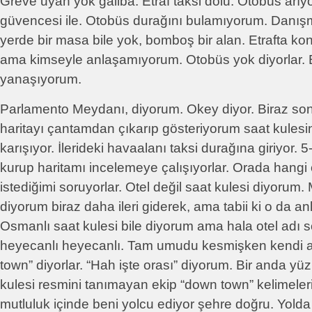
Greve uyan yok galiba. Etraf taksi dolu. Otobüs arı
güvencesi ile. Otobüs durağını bulamıyorum. Danış
yerde bir masa bile yok, bomboş bir alan. Etrafta k
ama kimseyle anlaşamıyorum. Otobüs yok diyorlar. B
yanaşıyorum.
Parlamento Meydanı, diyorum. Okey diyor. Biraz son
haritayı çantamdan çıkarıp gösteriyorum saat kulesin
karışıyor. İlerideki havaalanı taksi durağına giriyor. 
kurup haritamı incelemeye çalışıyorlar. Orada hangi 
istediğimi soruyorlar. Otel değil saat kulesi diyorum.
diyorum biraz daha ileri giderek, ama tabii ki o da an
Osmanlı saat kulesi bile diyorum ama hala otel adı 
heyecanlı heyecanlı. Tam umudu kesmişken kendi a
town” diyorlar. “Hah işte orası” diyorum. Bir anda yüz
kulesi resmini tanımayan ekip “down town” kelimele
mutluluk içinde beni yolcu ediyor şehre doğru. Yold