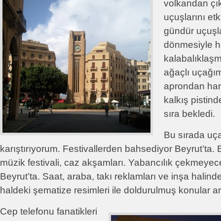
volkandan çı
uçuşlarını et
gündür uçuşl
dönmesiyle ha
kalabalıklaş
ağaçlı uçağı
aprondan har
kalkış pistin
sıra bekledi.
Bu sırada uça
karıştırıyorum. Festivallerden bahsediyor Beyrut’ta. 
müzik festivali, caz akşamları. Yabancılık çekmeye
Beyrut’ta. Saat, araba, takı reklamları ve inşa halinde
haldeki şematize resimleri ile doldurulmuş konular ar
Cep telefonu fanatikleri