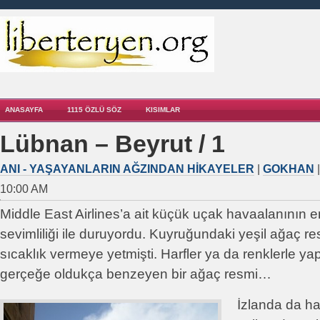
ANASAYFA
1115 ÖZLÜ SÖZ
KISIMLAR
Lübnan – Beyrut / 1
ANI - YAŞAYANLARIN AĞZINDAN HIKAYELER
|
GOKHAN
|
10:00 AM
Middle East Airlines’a ait küçük uçak havaalanının 
sevimliliği ile duruyordu. Kuyruğundaki yeşil ağaç r
sıcaklık vermeye yetmişti. Harfler ya da renklerle yap
gerçeğe oldukça benzeyen bir ağaç resmi…
İzlanda da h