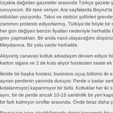
Uçakta dağıtılan gazeteler arasında Türkçe gazete y
soruyorum. Bir tane veriyor. Ara sayfalarda Beyrut’ta 
oldukları yazıyordu. Taksi ve otobüs şoförleri grevd
zammını protesto ediyorlarmış. Türkiye’de böyle bir
her gün değişen benzin fiyatları nedeniyle herhalde 
grev yapmaktan. Bir anda nasıl ulaşacağımı düşün
Meydanına. Bir yolu vardır herhalde.
Alışveriş canavarı koltuk arkadaşım devam ediyor bi
karton sigara ve 2 de kutu alıyor hostesten saate ek 
İleride bir başka hostesi, business uçuş bölümü ile e
ayıran perdenin yanında duruyor. Perde o kadar sert 
kolalanmıştır) kapanmıyor bir türlü. Koltuklar her iki 
aynı, bir de perde ancak 10-15 santimlik bir yeri ka
bir fark kalmıyor sınıflar arasında. Önde biraz daha
Beyrut için iyice alçaldığımızda deniz kenarında bir