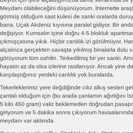
Meydanı olabileceğini düşünüyorum. İnternette araşt
görmüş olduğum saat kulesi de sanki oralarda duruy
bana. Uçak Akdeniz kıyısına paralel gidiyor. Bir and
değişiyor. Kumsalın içine doğru 4-5 blokluk apartma
çıkmışçasına yıkık. Hiçbir canlılık izi görülmüyor. Ha
alçalınca gerçekten savaşta yıkılmış binalarla dolu
görüyorum tüm sahilin. Terkedilmiş bir yer sanki. Ama
hayatın az da olsa izlerine rastlanıyor. Ancak yine de
karşılaştığımız yerdeki canlılık yok buralarda.
Tekerleklerimiz yere değdiğinde cılız alkış sesleri geli
çantalı olduğum için (bu arada çantamın ağırlığını 
5 kilo 450 gram) valiz beklemeden doğrudan pasapo
giriyorum ve 5 dakika sonra çıkıyorum havaalanınd
meydanı var aklımda.