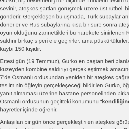
Gurko, hiç beklemediği bir biçimde Türklerin teslim 
sevinir, ateşkes şartları görüşmek üzere üst rütbeli 
gönderir. Gerçekleşen buluşmada, Türk subaylar ani
dönerler ve Rus subaylarına kısa bir süre sonra ateş 
oyun olduğunu zannettikleri bu harekete sinirlenen Ru
saldırır birkaç siperi ele geçirirler, ama püskürtülürle
kaybı 150 kişidir.
Ertesi gün (19 Temmuz), Gurko en baştan beri planl
kuzeyden kombine saldırıyı gerçekleştirmek amacınd
7’de Osmanlı ordusundan yeniden bir ateşkes çağrısı
tesliminin öğleyin gerçekleşeceği bildirilen Gurko, öğ
yanıt almaması üzerine hastane personelinden birkaç
Osmanlı ordusunun geçitteki konumunu “
kendiliği
hayretler içinde öğrenir.
Anlaşılan bir gün önce gerçekleştirilen ateşkes görü