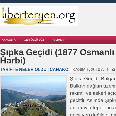
ANASAYFA
1115 ÖZLÜ SÖZ
KISIMLAR
Şıpka Geçidi (1877 Osmanlı
Harbi)
TARIHTE NELER OLDU
|
CANAKCI
| KASIM 1, 2010 AT 8:5
Şıpka Geçidi, Bulgar
Balkan dağları üzer
rakımlı ve askeri açıd
geçittir. Aslında Şıp
anlamıyla tepelerin a
geçit yeri değildir, t