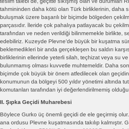
teslim talebi de, geçitte sıkışmış olan ve durumları Rus
tahmininden daha kötü olan Türk birliklerinin, daha s
buluşmak üzere başarılı bir biçimde bölgeden çekilme
parçasıdır. İleride çok pahalıya patlayacak bu çekil
tarafından ve neden verildiği bilinmemekle birlikte, 
edebiliriz. Kuzeyde Plevne’de büyük bir kuşatma sü
beklemedikleri bir anda gerçekleşen bu saldırı karş
birliklerinin ellerinde yeterli silah, teçhizat veya su v
bulunmamış olması kuvvetle muhtemeldir. Daha sonra
biçimde çok büyük bir önem atfedilecek olan geçidin, 
konumunun da bölgeyi 500 yıldır yönetimi altında t
komutanları tarafından iyi değerlendirilmemiş olduğ
II. Şıpka Geçidi Muharebesi
Böylece Gurko üç önemli geçidi de ele geçirmiş olu
ana ordusu Plevne kuşatmasında takılıp kalmıştır. G