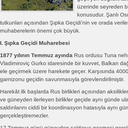
üzerinde seyreden bi
konusudur. Şanlı Osm
tutkunları açısından Şıpka Geçidi’nin ve orada verile
muhaberelerin önemi çok büyük.
I. Şıpka Geçidi Muharebesi
1877 yılının Temmuz ayında
Rus ordusu Tuna nehri
Vladimiroviç Gurko idaresinde bir kuvvet, Balkan dağ
ele geçirmek üzere harekete geçer. Karşısında 4000 
garnizonu geçidin savunmasıyla görevlendirilmiştir.
Harekât ilk başlarda Rus birlikleri açısından aksilikle
ve güneyden ilerleyen birlikler geçide aynı günde u
saldırılarını ciddi bir koordinasyon hatasıyla aynı gü
gerçekleştiremezler.
17 Temmuz günü güneyden saldırıya geçmesi gere