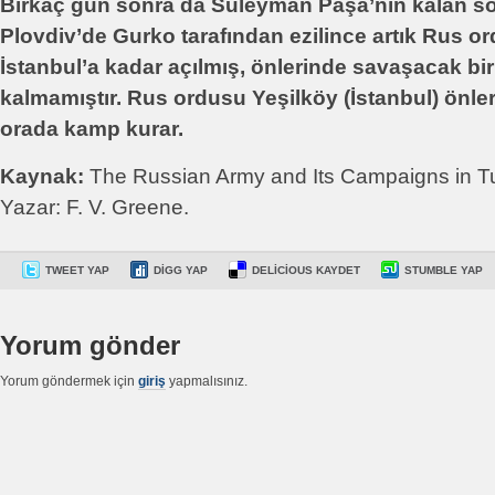
Birkaç gün sonra da Süleyman Paşa’nın kalan so
Plovdiv’de Gurko tarafından ezilince artık Rus 
İstanbul’a kadar açılmış, önlerinde savaşacak bir
kalmamıştır. Rus ordusu Yeşilköy (İstanbul) önler
orada kamp kurar.
Kaynak:
The Russian Army and Its Campaigns in T
Yazar: F. V. Greene.
TWEET YAP
DIGG YAP
DELICIOUS KAYDET
STUMBLE YAP
Yorum gönder
Yorum göndermek için
giriş
yapmalısınız.