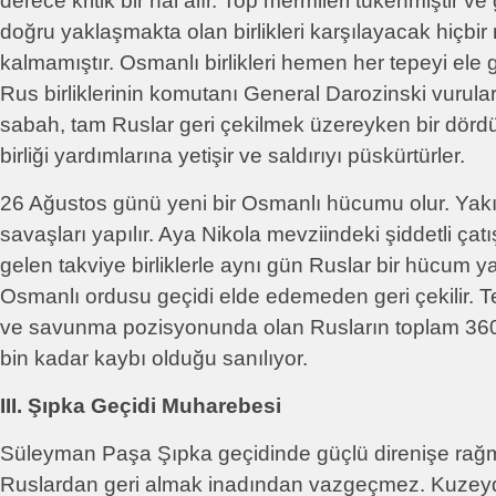
derece kritik bir hal alır. Top mermileri tükenmiştir 
doğru yaklaşmakta olan birlikleri karşılayacak hiçbir 
kalmamıştır. Osmanlı birlikleri hemen her tepeyi ele g
Rus birliklerinin komutanı General Darozinski vurular
sabah, tam Ruslar geri çekilmek üzereyken bir dördü
birliği yardımlarına yetişir ve saldırıyı püskürtürler.
26 Ağustos günü yeni bir Osmanlı hücumu olur. Yak
savaşları yapılır. Aya Nikola mevziindeki şiddetli ça
gelen takviye birliklerle aynı gün Ruslar bir hücum y
Osmanlı ordusu geçidi elde edemeden geri çekilir.
ve savunma pozisyonunda olan Rusların toplam 360
bin kadar kaybı olduğu sanılıyor.
III. Şıpka Geçidi Muharebesi
Süleyman Paşa Şıpka geçidinde güçlü direnişe rağm
Ruslardan geri almak inadından vazgeçmez. Kuze