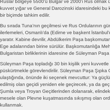
Ruslar bölgeye 5500’ü Bulgar ve 2000’i Rus olmak üz
kuvvet yığar ve General Darozinski idaresindeki bu
bir biçimde tahkim edilir.
Bu sırada Tuna’nın geçilmesi ve Rus Ordularının gü
ilerlemeleri, Osmanlı’da (Edirne ve başkent İstanbul
yaratır. Kabine devrilir, Abdülkerim Paşa başkomutanl
Ege adalarından birine sürülür. Başkomutanlığa Me
Bulgaristan birliklerinin idaresine de Süleyman Paşa ge
Süleyman Paşa topladığı 30 bin kişilik yeni kuvvetle 
püskürtmekle görevlendirilir. Süleyman Paşa Şıpka
ulaştığında, önünde iki seçenek mevcuttur: Ya güçlü
edilmiş olan geçidi yeniden ele geçirecek, ya da ge
Şumla veya Troyan Geçitlerinden dolanarak, elindek
mesele olan Plevne kuşatmasında sıkışmış olan ord
kullanmak.