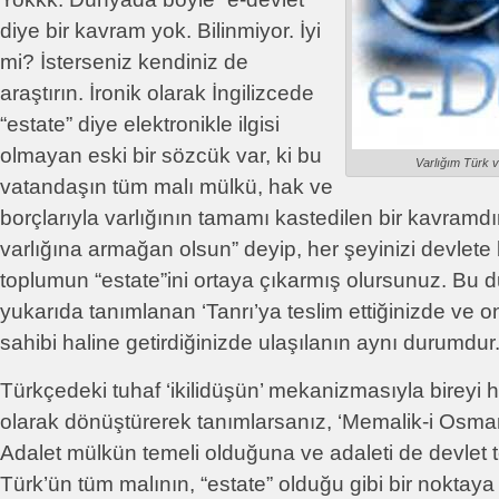
diye bir kavram yok. Bilinmiyor. İyi
mi? İsterseniz kendiniz de
araştırın. İronik olarak İngilizcede
“estate” diye elektronikle ilgisi
olmayan eski bir sözcük var, ki bu
Varlığım Türk 
vatandaşın tüm malı mülkü, hak ve
borçlarıyla varlığının tamamı kastedilen bir kavramdı
varlığına armağan olsun” deyip, her şeyinizi devlete
toplumun “estate”ini ortaya çıkarmış olursunuz. Bu d
yukarıda tanımlanan ‘Tanrı’ya teslim ettiğinizde ve 
sahibi haline getirdiğinizde ulaşılanın aynı durumdur
Türkçedeki tuhaf ‘ikilidüşün’ mekanizmasıyla bireyi ha
olarak dönüştürerek tanımlarsanız, ‘Memalik-i Osmani
Adalet mülkün temeli olduğuna ve adaleti de devlet t
Türk’ün tüm malının, “estate” olduğu gibi bir noktaya 