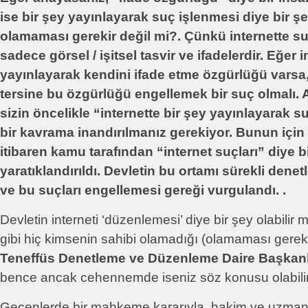
ise bir şey yayınlayarak suç işlenmesi diye bir 
olamaması gerekir değil mi?. Çünkü internette s
sadece görsel / işitsel tasvir ve ifadelerdir. Eğer i
yayınlayarak kendini ifade etme özgürlüğü vars
tersine bu özgürlüğü engellemek bir suç olmalı. 
sizin öncelikle “internette bir şey yayınlayarak s
bir kavrama inandırılmanız gerekiyor. Bunun içi
itibaren kamu tarafından “internet suçları” diye 
yaratıklandırıldı. Devletin bu ortamı sürekli den
ve bu suçları engellemesi gereği vurgulandı. .
Devletin interneti ‘düzenlemesi’ diye bir şey olabilir mi
gibi hiç kimsenin sahibi olamadığı (olamaması gerek
Teneffüs Denetleme ve Düzenleme Daire Başkanl
bence ancak cehennemde iseniz söz konusu olabilir
Geçenlerde bir mahkeme kararıyla, hakim ve uzmanl