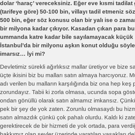
dolar ‘haraç’ vereceksiniz. Eğer eve kısmi tadilat
(tarifeye göre) 50-100 bin, villayı tadil etmeniz s
500 bin, eğer söz konusu olan bir yalı ise o zam
bir milyona kadar çıkıyor. Kasadan çıkan para bu
ummanda katre kadar bile sayılamayacak küçük b
İstanbul’da bir milyonu aşkın konut olduğu söyle
imarsız… İyi mi?
Devletimiz sürekli ağırlıksız mallar üretiyor ve bize 
üçte ikisini biz bu malları satın almaya harcıyoruz. 
adı verilen bu malların karşılığında biz ona hep keş
zorundayız. Tabii ki zorla olmasa, ucunda sopa göst
ondan gönüllü olarak satın almamız imkansız. Çünkü
pek bir şey de yok zaten. Zorunlu olmasaydı bu hizme
satın almazdık çünkü çok pahalı olurdu. Kaldı ki zat
gerektirecek de bir hizmeti de yok ortada, para verd
hakkımız olan şeyler üzerinde yaratılan yasakları delm