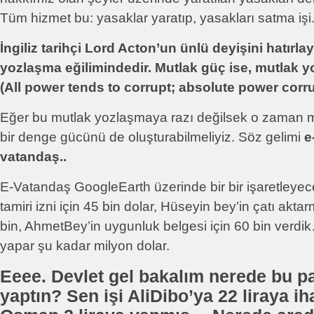
Tüm hizmet bu: yasaklar yaratıp, yasakları satma işi
İngiliz tarihçi Lord Acton’un ünlü deyişini hatırla
yozlaşma eğilimindedir. Mutlak güç ise, mutlak 
(All power tends to corrupt; absolute power corr
Eğer bu mutlak yozlaşmaya razı değilsek o zaman m
bir denge gücünü de oluşturabilmeliyiz. Söz gelimi
e
vatandaş..
E-Vatandaş GoogleEarth üzerinde bir bir işaretleyece
tamiri izni için 45 bin dolar, Hüseyin bey’in çatı akt
bin, AhmetBey’in uygunluk belgesi için 60 bin verdi
yapar şu kadar milyon dolar.
Eeee. Devlet gel bakalım nerede bu p
yaptın? Sen işi AliDibo’ya 22 liraya ih