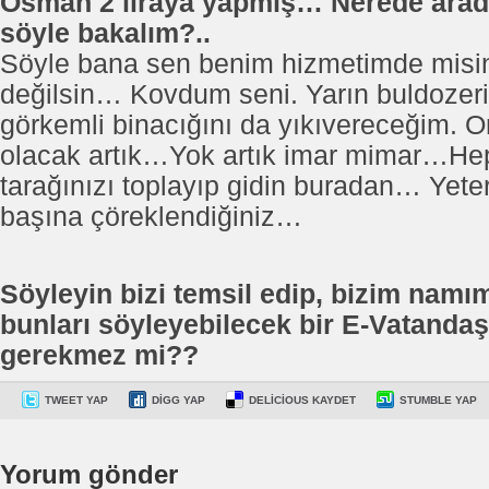
Osman 2 liraya yapmış… Nerede arada
söyle bakalım?..
Söyle bana sen benim hizmetimde misin
değilsin… Kovdum seni. Yarın buldozeri
görkemli binacığını da yıkıvereceğim. O
olacak artık…Yok artık imar mimar…Hepi
tarağınızı toplayıp gidin buradan… Yete
başına çöreklendiğiniz…
Söyleyin bizi temsil edip, bizim namı
bunları söyleyebilecek bir E-Vatandaş
gerekmez mi??
TWEET YAP
DIGG YAP
DELICIOUS KAYDET
STUMBLE YAP
Yorum gönder