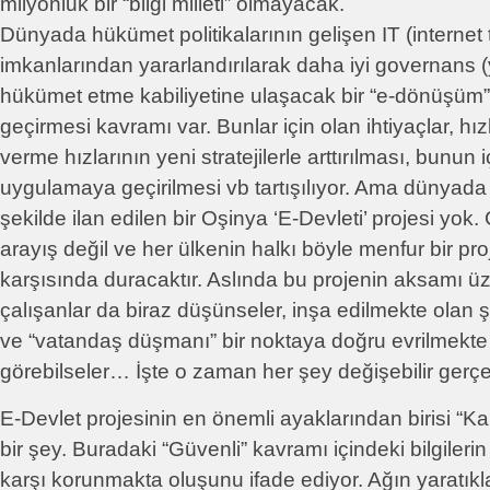
milyonluk bir “bilgi milleti” olmayacak.
Dünyada hükümet politikalarının gelişen IT (internet t
imkanlarından yararlandırılarak daha iyi governans (
hükümet etme kabiliyetine ulaşacak bir “e-dönüşüm
geçirmesi kavramı var. Bunlar için olan ihtiyaçlar, hızl
verme hızlarının yeni stratejilerle arttırılması, bunun iç
uygulamaya geçirilmesi vb tartışılıyor. Ama dünyada b
şekilde ilan edilen bir Oşinya ‘E-Devleti’ projesi yok
arayış değil ve her ülkenin halkı böyle menfur bir pro
karşısında duracaktır. Aslında bu projenin aksamı üze
çalışanlar da biraz düşünseler, inşa edilmekte olan 
ve “vatandaş düşmanı” bir noktaya doğru evrilmekte
görebilseler… İşte o zaman her şey değişebilir gerçe
E-Devlet projesinin en önemli ayaklarından birisi “K
bir şey. Buradaki “Güvenli” kavramı içindeki bilgiler
karşı korunmakta oluşunu ifade ediyor. Ağın yaratıkl