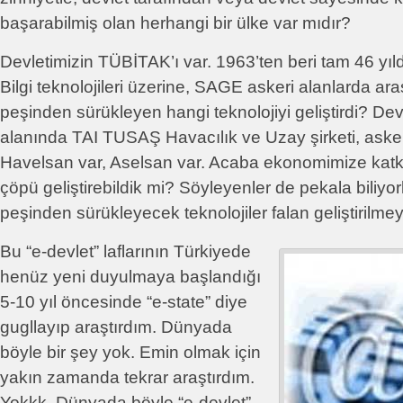
başarabilmiş olan herhangi bir ülke var mıdır?
Devletimizin TÜBİTAK’ı var. 1963’ten beri tam 46 yıld
Bilgi teknolojileri üzerine, SAGE askeri alanlarda ara
peşinden sürükleyen hangi teknolojiyi geliştirdi? Dev
alanında TAI TUSAŞ Havacılık ve Uzay şirketi, asker
Havelsan var, Aselsan var. Acaba ekonomimize katkı 
çöpü geliştirebildik mi? Söyleyenler de pekala biliyo
peşinden sürükleyecek teknolojiler falan geliştirilme
Bu “e-devlet” laflarının Türkiyede
henüz yeni duyulmaya başlandığı
5-10 yıl öncesinde “e-state” diye
gugllayıp araştırdım. Dünyada
böyle bir şey yok. Emin olmak için
yakın zamanda tekrar araştırdım.
Yokkk. Dünyada böyle “e-devlet”