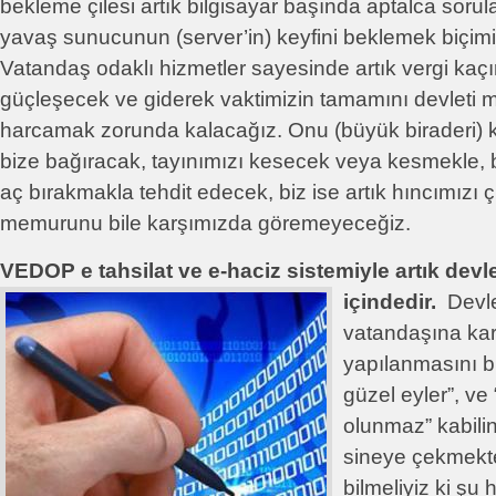
bekleme çilesi artık bilgisayar başında aptalca soru
yavaş sunucunun (server’in) keyfini beklemek biçi
Vatandaş odaklı hizmetler sayesinde artık vergi kaç
güçleşecek ve giderek vaktimizin tamamını devlet
harcamak zorunda kalacağız. Onu (büyük biraderi) k
bize bağıracak, tayınımızı kesecek veya kesmekle, b
aç bırakmakla tehdit edecek, biz ise artık hıncımızı ç
memurunu bile karşımızda göremeyeceğiz.
VEDOP e tahsilat ve e-haciz sistemiyle artık devle
içindedir.
Devle
vatandaşına kar
yapılanmasını b
güzel eyler”, ve
olunmaz” kabilin
sineye çekmekt
bilmeliyiz ki şu