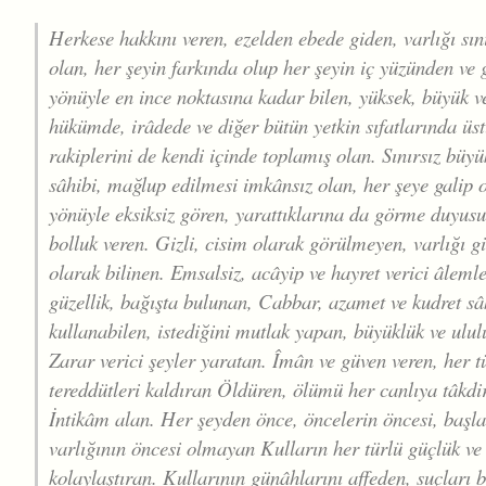
Herkese hakkını veren, ezelden ebede giden, varlığı sını
olan, her şeyin farkında olup her şeyin iç yüzünden ve g
yönüyle en ince noktasına kadar bilen, yüksek, büyük ve
hükümde, irâdede ve diğer bütün yetkin sıfatlarında üstü
rakiplerini de kendi içinde toplamış olan. Sınırsız büy
sâhibi, mağlup edilmesi imkânsız olan, her şeye galip o
yönüyle eksiksiz gören, yarattıklarına da görme duyusu
bolluk veren. Gizli, cisim olarak görülmeyen, varlığı gi
olarak bilinen. Emsalsiz, acâyip ve hayret verici âlemle
güzellik, bağışta bulunan, Cabbar, azamet ve kudret sâ
kullanabilen, istediğini mutlak yapan, büyüklük ve ulu
Zarar verici şeyler yaratan. Îmân ve güven veren, her t
tereddütleri kaldıran Öldüren, ölümü her canlıya tâkd
İntikâm alan. Her şeyden önce, öncelerin öncesi, başlan
varlığının öncesi olmayan Kulların her türlü güçlük ve 
kolaylaştıran. Kullarının günâhlarını affeden, suçları 