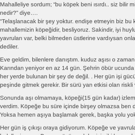
Mahalleliye sordum; “bu köpek beni ısırdı.. siz bilir mi
nedir?” diye….
“Telaşlanacak bir şey yoktur. endişe etmeyin biz bu k
mahallemizin köpeğidir, besliyoruz. Sakindir, iyi huy
yavruları var, belki bilmeden üstlerine vardıysan onla
dediler.
Eve geldim, bilenlere danıştım. kuduz aşısı o zamanla
Karından yeniyor en az 14 gün. Şehrin öbür ucunda 
her yerde bulunan bir şey de değil. . Her gün işi güc
peşinde gitmek gerekir. Bir sürü yan etkisi olan riskl
Sonunda aşı olmamaya, köpeği(15 gün kadar) izle
verdim. Köpeğe bu süre içinde birşey olmazsa ben 
Yoksa hemen aşıya başlamak gerek, başka yolu yo
Her gün iş çıkışı oraya gidiyorum. Köpeğe ve yavrul