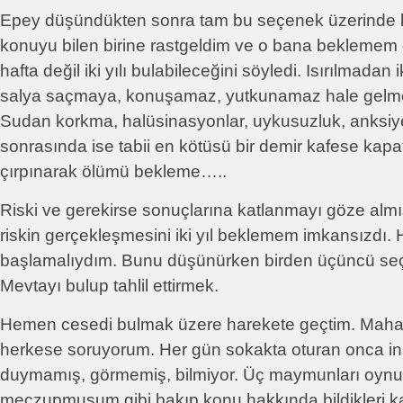
Epey düşündükten sonra tam bu seçenek üzerinde k
konuyu bilen birine rastgeldim ve o bana beklemem 
hafta değil iki yılı bulabileceğini söyledi. Isırılmadan i
salya saçmaya, konuşamaz, yutkunamaz hale gelmey
Sudan korkma, halüsinasyonlar, uykusuzluk, anksiye
sonrasında ise tabii en kötüsü bir demir kafese kap
çırpınarak ölümü bekleme…..
Riski ve gerekirse sonuçlarına katlanmayı göze alm
riskin gerçekleşmesini iki yıl beklemem imkansızdı
başlamalıydım. Bunu düşünürken birden üçüncü seçe
Mevtayı bulup tahlil ettirmek.
Hemen cesedi bulmak üzere harekete geçtim. Mahal
herkese soruyorum. Her gün sokakta oturan onca ins
duymamış, görmemiş, bilmiyor. Üç maymunları oynuy
meczupmuşum gibi bakıp konu hakkında bildikleri ka