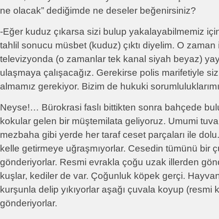
ne olacak” dediğimde ne deseler beğenirsiniz?
-Eğer kuduz çıkarsa sizi bulup yakalayabilmemiz iç
tahlil sonucu müsbet (kuduz) çıktı diyelim. O zaman 
televizyonda (o zamanlar tek kanal siyah beyaz) yay
ulaşmaya çalışacağız. Gerekirse polis marifetiyle siz
almamız gerekiyor. Bizim de hukuki sorumluluklarımı
Neyse!… Bürokrasi faslı bittikten sonra bahçede bu
kokular gelen bir müştemilata geliyoruz. Umumi tuval
mezbaha gibi yerde her taraf ceset parçaları ile dolu.
kelle getirmeye uğraşmıyorlar. Cesedin tümünü bir 
gönderiyorlar. Resmi evrakla çoğu uzak illerden gönd
kuşlar, kediler de var. Çoğunluk köpek gerçi. Hayvan
kurşunla delip yıkıyorlar aşağı çuvala koyup (resmi 
gönderiyorlar.