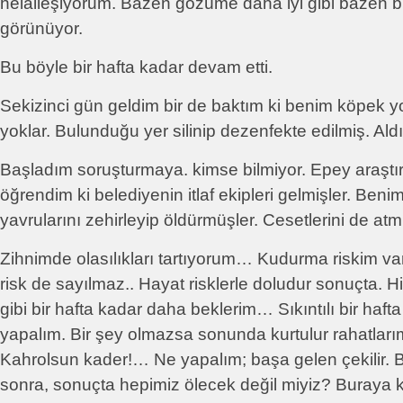
helalleşiyorum. Bazen gözüme daha iyi gibi bazen b
görünüyor.
Bu böyle bir hafta kadar devam etti.
Sekizinci gün geldim bir de baktım ki benim köpek yo
yoklar. Bulunduğu yer silinip dezenfekte edilmiş. Aldı
Başladım soruşturmaya. kimse bilmiyor. Epey araştı
öğrendim ki belediyenin itlaf ekipleri gelmişler. Beni
yavrularını zehirleyip öldürmüşler. Cesetlerini de at
Zihnimde olasılıkları tartıyorum… Kudurma riskim va
risk de sayılmaz.. Hayat risklerle doludur sonuçta. H
gibi bir hafta kadar daha beklerim… Sıkıntılı bir haft
yapalım. Bir şey olmazsa sonunda kurtulur rahatları
Kahrolsun kader!… Ne yapalım; başa gelen çekilir. Bi
sonra, sonuçta hepimiz ölecek değil miyiz? Buraya