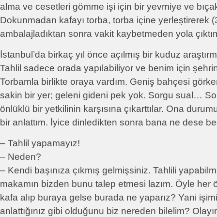
alma ve cesetleri gömme işi için bir yevmiye ve bıçak 
Dokunmadan kafayı torba, torba içine yerleştirerek (
ambalajladıktan sonra vakit kaybetmeden yola çıktı
İstanbul’da birkaç yıl önce açılmış bir kuduz araştı
Tahlil sadece orada yapılabiliyor ve benim için şehri
Torbamla birlikte oraya vardım. Geniş bahçesi görkem
sakin bir yer; geleni gideni pek yok. Sorgu sual… 
önlüklü bir yetkilinin karşısına çıkarttılar. Ona durum
bir anlattım. İyice dinledikten sonra bana ne dese be
– Tahlil yapamayız!
– Neden?
– Kendi başınıza çıkmış gelmişsiniz. Tahlili yapabilm
makamın bizden bunu talep etmesi lazım. Öyle her ö
kafa alıp buraya gelse burada ne yaparız? Yani işimiz
anlattığınız gibi olduğunu biz nereden bilelim? Olayın