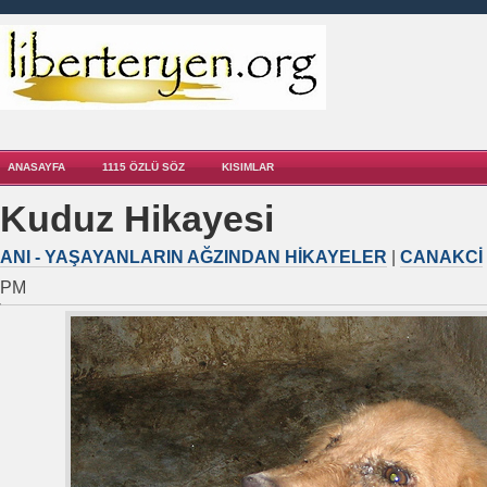
ANASAYFA
1115 ÖZLÜ SÖZ
KISIMLAR
Kuduz Hikayesi
ANI - YAŞAYANLARIN AĞZINDAN HIKAYELER
|
CANAKCI
PM