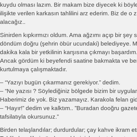
kuydu olması lazım. Bir makam bize diyecek ki böy
ilişikte verilen karkasın tahlilini arz ederim. Biz de o
alacağız..
Sinirden kıpkırmızı oldum. Ama ağzımı açıp bir şey
döndüm doğru (şehrin öbür ucundaki) belediyeye. Me
dakika kala bir yetkilinin karşısına çıkmayı başardım
Ancak gördüm ki beyefendi saatine bakmakta ve be
kurtulmaya çalışmaktadır.
– “Yazıyı bugün çıkarmanız gerekiyor.” dedim.
– “Ne yazısı ? Söylediğiniz bölgede bizim bir uygul
Haberimiz de yok. Biz yazamayız. Karakola felan gi
– “Hayır!” dedim ve kalktım.. ”Buradan dooğru gazet
tafsilatıyla okursunuz.”
Birden telaşlandılar; durdurdular; çay kahve ikram e