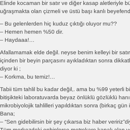
Elinde kocaman bir satır ve diğer kasap aletleriyle 
uğraşmakta olan çizmeli ve üstü başı kanlı beyefen
– Bu gelenlerden hiç kuduz çıktığı oluyor mu??
– Hemen hemen %50 dir.
– Haydaaa!…
Afallamamak elde değil. neyse benim kelleyi bir satı
içinden bir beyin parçasını ayıkladıktan sonra dikkatl
diyor ki ;
– Korkma, bu temiz!…
Tabii tüm tahlil bu kadar değil,. ama bu %99 yeterli b
bitişikteki laboratuvarda beyaz önlüklü gözlüklü han
mikrobiyolojik tahlilleri yapıldıktan sonra (birkaç gün 
Bana;
– “Sen gidebilirsin bir şey çıkarsa biz haber veririz”di
Tüm merkezdeki onbinlerce metrekare kapalı alan v