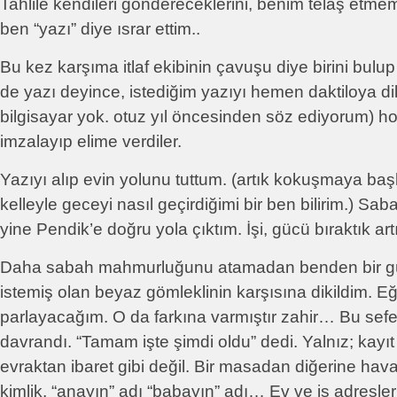
Tahlile kendileri göndereceklerini, benim telaş etme
ben “yazı” diye ısrar ettim..
Bu kez karşıma itlaf ekibinin çavuşu diye birini bulup 
de yazı deyince, istediğim yazıyı hemen daktiloya dik
bilgisayar yok. otuz yıl öncesinden söz ediyorum) h
imzalayıp elime verdiler.
Yazıyı alıp evin yolunu tuttum. (artık kokuşmaya ba
kelleyle geceyi nasıl geçirdiğimi bir ben bilirim.) 
yine Pendik’e doğru yola çıktım. İşi, gücü bıraktık art
Daha sabah mahmurluğunu atamadan benden bir g
istemiş olan beyaz gömleklinin karşısına dikildim. Eğ
parlayacağım. O da farkına varmıştır zahir… Bu sefe
davrandı. “Tamam işte şimdi oldu” dedi. Yalnız; kayıt k
evraktan ibaret gibi değil. Bir masadan diğerine hava
kimlik, “anayın” adı “babayın” adı… Ev ve iş adresler