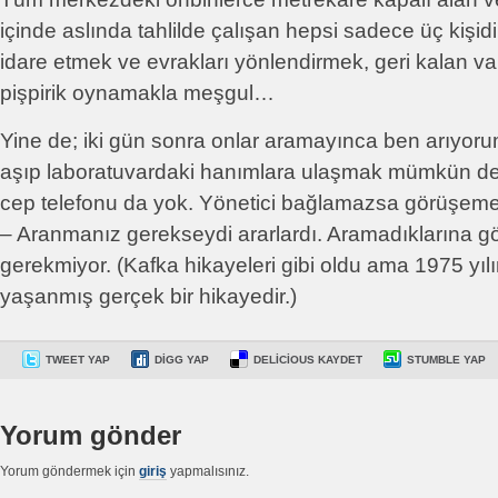
içinde aslında tahlilde çalışan hepsi sadece üç kişidir
idare etmek ve evrakları yönlendirmek, geri kalan va
pişpirik oynamakla meşgul…
Yine de; iki gün sonra onlar aramayınca ben arıyorum
aşıp laboratuvardaki hanımlara ulaşmak mümkün d
cep telefonu da yok. Yönetici bağlamazsa görüşemezs
– Aranmanız gerekseydi ararlardı. Aramadıklarına 
gerekmiyor. (Kafka hikayeleri gibi oldu ama 1975 yılı
yaşanmış gerçek bir hikayedir.)
TWEET YAP
DIGG YAP
DELICIOUS KAYDET
STUMBLE YAP
Yorum gönder
Yorum göndermek için
giriş
yapmalısınız.