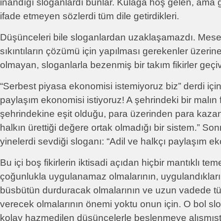
inandığı sloganlardı bunlar. Kulağa hoş gelen, ama g
ifade etmeyen sözlerdi tüm dile getirdikleri.
Düşünceleri bile sloganlardan uzaklaşamazdı. Mes
sıkıntıların çözümü için yapılması gerekenler üzerin
olmayan, sloganlarla bezenmiş bir takım fikirler geçiv
“Serbest piyasa ekonomisi istemiyoruz biz” derdi için
paylaşım ekonomisi istiyoruz! A şehrindeki bir malın f
şehrindekine eşit olduğu, para üzerinden para kaza
halkın ürettiği değere ortak olmadığı bir sistem.” So
yinelerdi sevdiği sloganı: “Adil ve halkçı paylaşım ek
Bu içi boş fikirlerin iktisadi açıdan hiçbir mantıklı te
çoğunlukla uygulanamaz olmalarının, uygulandıkları
büsbütün durduracak olmalarının ve uzun vadede t
verecek olmalarının önemi yoktu onun için. O bol s
kolay hazmedilen düşüncelerle beslenmeye alışmışt