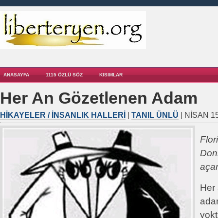
ANASAYFA
1115 ÖZLÜ SÖZ
KISIMLAR
Her An Gözetlenen Adam
HIKAYELER / İNSANLIK HALLERI
|
TANIL ÜNLÜ
| NISAN 15
Flor
Donn
aça
Her
adam
yokt