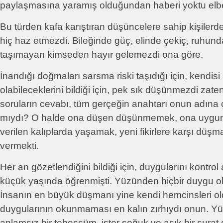
paylaşmasına yaramış olduğundan haberi yoktu elbe
Bu türden kafa karıştıran düşüncelere sahip kişilerd
hiç haz etmezdi. Bileğinde güç, elinde çekiç, ruhun
taşımayan kimseden hayır gelemezdi ona göre.
İnandığı doğmaları sarsma riski taşıdığı için, kendisi 
olabileceklerini bildiği için, pek sık düşünmezdi zate
soruların cevabı, tüm gerçeğin anahtarı onun adına
mıydı? O halde ona düşen düşünmemek, ona uygun
verilen kalıplarda yaşamak, yeni fikirlere karşı düşm
vermekti.
Her an gözetlendiğini bildiği için, duygularını kontrol
küçük yaşında öğrenmişti. Yüzünden hiçbir duygu 
İnsanın en büyük düşmanı yine kendi hemcinsleri o
duygularının okunmaması en kalın zırhıydı onun. Yüz
anlamsız bir tebessüm, ister soğuk ve asık bir surat 