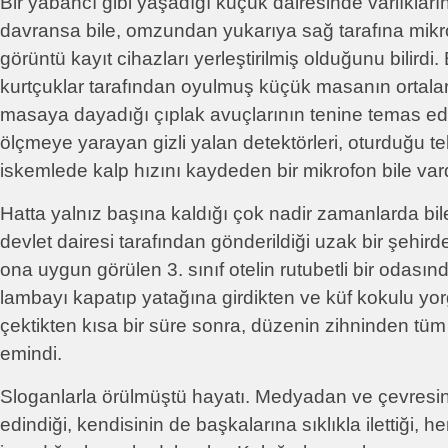
Bir yabancı gibi yaşadığı küçük dairesinde varlıkları
davransa bile, omzundan yukarıya sağ tarafına mikrof
görüntü kayıt cihazları yerleştirilmiş olduğunu bilirdi.
kurtçuklar tarafından oyulmuş küçük masanın ortalar
masaya dayadığı çıplak avuçlarının tenine temas ed
ölçmeye yarayan gizli yalan detektörleri, oturduğu te
iskemlede kalp hızını kaydeden bir mikrofon bile var
Hatta yalnız başına kaldığı çok nadir zamanlarda bile,
devlet dairesi tarafından gönderildiği uzak bir şehir
ona uygun görülen 3. sınıf otelin rutubetli bir odas
lambayı kapatıp yatağına girdikten ve küf kokulu y
çektikten kısa bir süre sonra, düzenin zihninden tüm 
emindi.
Sloganlarla örülmüştü hayatı. Medyadan ve çevres
edindiği, kendisinin de başkalarına sıklıkla ilettiği,