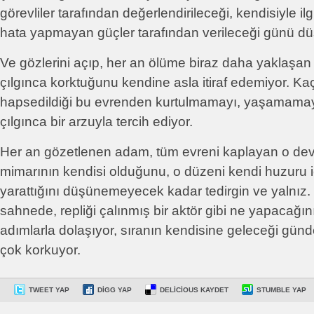
görevliler tarafından değerlendirileceği, kendisiyle ilg
hata yapmayan güçler tarafından verileceği günü dü
Ve gözlerini açıp, her an ölüme biraz daha yaklaşa
çılgınca korktuğunu kendine asla itiraf edemiyor. K
hapsedildiği bu evrenden kurtulmamayı, yaşamamay
çılgınca bir arzuyla tercih ediyor.
Her an gözetlenen adam, tüm evreni kaplayan o dev
mimarının kendisi olduğunu, o düzeni kendi huzuru içi
yarattığını düşünemeyecek kadar tedirgin ve yalnız. İç
sahnede, repliği çalınmış bir aktör gibi ne yapacağı
adımlarla dolaşıyor, sıranın kendisine geleceği gü
çok korkuyor.
TWEET YAP
DIGG YAP
DELICIOUS KAYDET
STUMBLE YAP