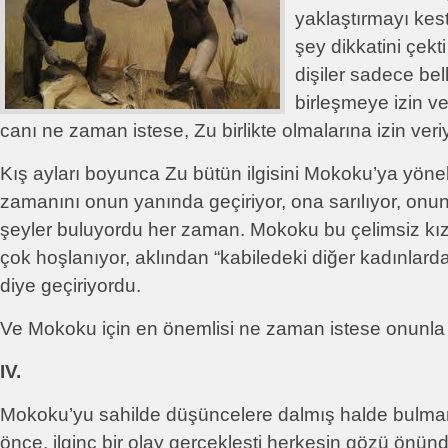
yaklaştırmayı kesti
şey dikkatini çek
dişiler sadece bel
birleşmeye izin v
canı ne zaman istese, Zu birlikte olmalarına izin veri
Kış ayları boyunca Zu bütün ilgisini Mokoku’ya yönel
zamanını onun yanında geçiriyor, ona sarılıyor, onun 
şeyler buluyordu her zaman. Mokoku bu çelimsiz kız
çok hoşlanıyor, aklından “kabiledeki diğer kadınlarda
diye geçiriyordu.
Ve Mokoku için en önemlisi ne zaman istese onunla 
IV.
Mokoku’yu sahilde düşüncelere dalmış halde bulma
önce, ilginç bir olay gerçekleşti herkesin gözü önü