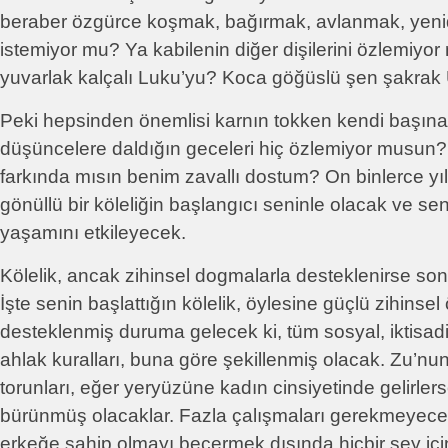
beraber özgürce koşmak, bağırmak, avlanmak, yen
istemiyor mu? Ya kabilenin diğer dişilerini özlemiyo
yuvarlak kalçalı Luku’yu? Koca göğüslü şen şakrak
Peki hepsinden önemlisi karnın tokken kendi başına 
düşüncelere daldığın geceleri hiç özlemiyor musun?
farkında mısın benim zavallı dostum? On binlerce yı
gönüllü bir köleliğin başlangıcı seninle olacak ve sen
yaşamını etkileyecek.
Kölelik, ancak zihinsel dogmalarla desteklenirse son
İşte senin başlattığın kölelik, öylesine güçlü zihinsel
desteklenmiş duruma gelecek ki, tüm sosyal, iktisadi
ahlak kuralları, buna göre şekillenmiş olacak. Zu’nu
torunları, eğer yeryüzüne kadın cinsiyetinde gelirlerse
bürünmüş olacaklar. Fazla çalışmaları gerekmeyecek
erkeğe sahip olmayı becermek dışında hiçbir şey içi