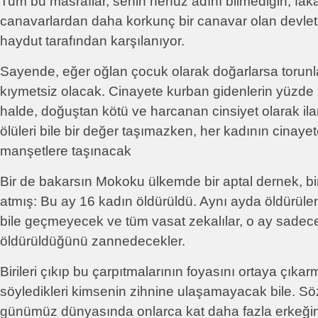
Tum bu masraflar, senin henüz adını bilmediğin, faka
canavarlardan daha korkunç bir canavar olan devlet a
haydut tarafından karşılanıyor.
Sayende, eğer oğlan çocuk olarak doğarlarsa torunlar
kıymetsiz olacak. Cinayete kurban gidenlerin yüzde 
halde, doğuştan kötü ve harcanan cinsiyet olarak ila
ölüleri bile bir değer taşımazken, her kadının cinaye
manşetlere taşınacak
Bir de bakarsın Mokoku ülkemde bir aptal dernek, bi
atmış: Bu ay 16 kadın öldürüldü. Aynı ayda öldürüle
bile geçmeyecek ve tüm vasat zekalılar, o ay sadece
öldürüldüğünü zannedecekler.
Birileri çıkıp bu çarpıtmalarının foyasını ortaya çıkar
söyledikleri kimsenin zihnine ulaşamayacak bile. Sözg
günümüz dünyasında onlarca kat daha fazla erkeği