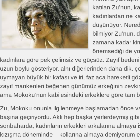
katılan Zu’nun, ka
kadınlardan ne ka
düşünüyor. Nered
bilmiyor Zu’nun, 
zamana kadar ki
önemsediği de yok
kadınlara göre pek çelimsiz ve güçsüz. Zayıf bede
uzun boylu gösteriyor, alnı diğerlerinden daha dik, 
uymayan büyük bir kafası ve iri, fazlaca hareketli göz
zayıf mankenleri beğenen günümüz erkeğinin zevkine
ama Mokoku’nun kabilesindeki erkeklere göre tam b
Zu, Mokoku onunla ilgilenmeye başlamadan önce va
başına geçiriyordu. Aklı hep başka yerlerdeymiş gibi 
sonbaharda, kadınların erkekleri arkalarına almaya is
kızışma döneminde – kollarına almaya demiyorum elb