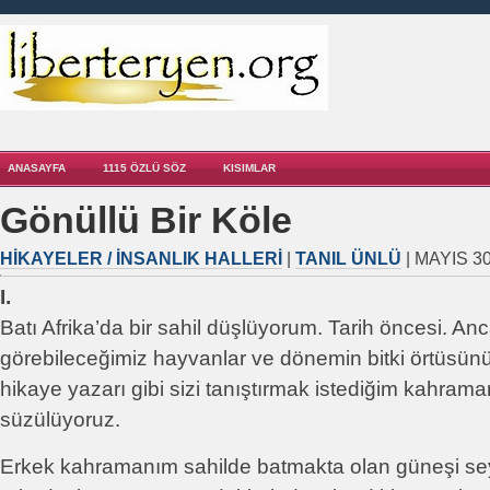
ANASAYFA
1115 ÖZLÜ SÖZ
KISIMLAR
Gönüllü Bir Köle
HIKAYELER / İNSANLIK HALLERI
|
TANIL ÜNLÜ
| MAYIS 30
I.
Batı Afrika’da bir sahil düşlüyorum. Tarih öncesi. An
görebileceğimiz hayvanlar ve dönemin bitki örtüsün
hikaye yazarı gibi sizi tanıştırmak istediğim kahram
süzülüyoruz.
Erkek kahramanım sahilde batmakta olan güneşi sey