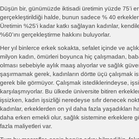
Düşün bir, günümüzde iktisadi üretimin yüzde 75’i er
gerçekleştirildiği halde, bunun sadece % 40 erkekler t
Üretimin %25’i kadar katkı sağlayan kadınlar, kendil
%60’ını gerçekleştirme hakkını buluyorlar.
Her yıl binlerce erkek sokakta, sefalet içinde ve açlık
milyon kadın, ömürleri boyunca hiç çalışmadan, baba
olması sebebiyle aylık maaş alıyorlar ve sağlık güve
şaşırmamak gerek, kadınların dörtte üçü çalışmak i
gerek bile görmüyor. Çalışmak istediklerindeyse, işsiz
karşılaşmıyorlar. Bu ülkede üniversite bitiren erkekl
işsizken, kadın işsizliği neredeyse sıfır denecek no
kadınlar, erkeklerden on yıl daha fazla yaşadıkları ha
daha erken emekli olur, sağlık sistemine erkeklere gö
fazla maliyetleri var.