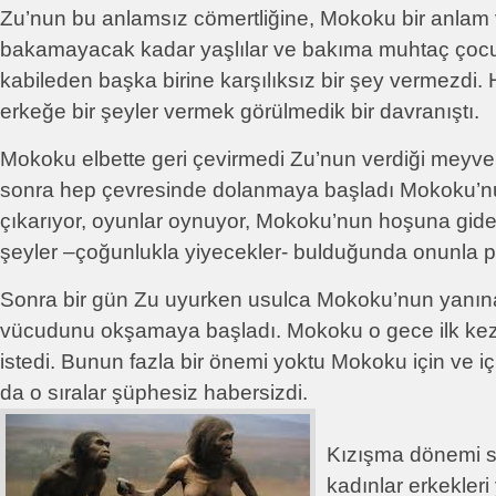
Zu’nun bu anlamsız cömertliğine, Mokoku bir anla
bakamayacak kadar yaşlılar ve bakıma muhtaç çocu
kabileden başka birine karşılıksız bir şey vermezdi. H
erkeğe bir şeyler vermek görülmedik bir davranıştı.
Mokoku elbette geri çevirmedi Zu’nun verdiği meyve
sonra hep çevresinde dolanmaya başladı Mokoku’nu
çıkarıyor, oyunlar oynuyor, Mokoku’nun hoşuna gide
şeyler –çoğunlukla yiyecekler- bulduğunda onunla p
Sonra bir gün Zu uyurken usulca Mokoku’nun yanın
vücudunu okşamaya başladı. Mokoku o gece ilk kez Z
istedi. Bunun fazla bir önemi yoktu Mokoku için ve i
da o sıralar şüphesiz habersizdi.
Kızışma dönemi s
kadınlar erkekleri