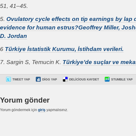
51, 41–45.
5.
Ovulatory cycle effects on tip earnings by la
evidence for human estrus?Geoffrey Miller, Josh
D. Jordan
6
Türkiye İstatistik Kurumu, İstihdam verileri.
7. Sargin S, Temucin K.
Türkiye’de suçlar ve mekan
TWEET YAP
DIGG YAP
DELICIOUS KAYDET
STUMBLE YAP
Yorum gönder
Yorum göndermek için
giriş
yapmalısınız.