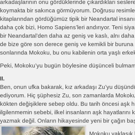
arkadaşlarının onu gördüklerinde çıkardıkları sesl
koymakta bir sakınca görmüyorum. Doğrusu resimleri
kitaplarından gördüğümüz tipik bir Neandartal insan
daha çok bizi, Homo Sapiens’leri andırıyor. Teni siy
bir Neandartal’den daha az geniş ve kaslı, alnı dah
de bize göre son derece geniş ve kemikli bir buruna s
sonlarında Mokoku, bu onu kabilenin orta yaşlı erkek
Peki, Mokoku’yu bugün böylesine düşünceli bulmam
II.
Ben, onun ufka bakarak, kız arkadaşı Zu’yu düşün
ediyorum. Hiç şüphesiz Zu, son zamanlarda Mokok
kökten değişiklere sebep oldu. Bu tarih öncesi aşk h
ilgilenmemin sebebi, ilkel insanların aşk hayatlarını
yazmak değil. Onların hikayesinde yeni bir çağın ba
Mokoku yaklaşık b