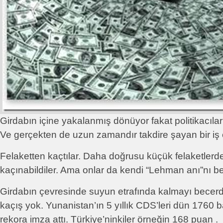
Girdabın içine yakalanmış dönüyor fakat politikacılar
Ve gerçekten de uzun zamandır takdire şayan bir iş çı
Felaketten kaçtılar. Daha doğrusu küçük felaketlerd
kaçınabildiler. Ama onlar da kendi “Lehman anı”nı be
Girdabın çevresinde suyun etrafında kalmayı becerd
kaçış yok. Yunanistan’ın 5 yıllık CDS’leri dün 1760 b
rekora imza attı. Türkiye’ninkiler örneğin 168 puan .