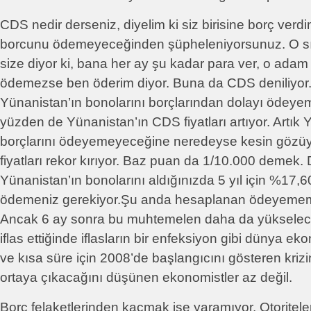
CDS nedir derseniz, diyelim ki siz birisine borç ver
borcunu ödemeyeceğinden şüpheleniyorsunuz. O sır
size diyor ki, bana her ay şu kadar para ver, o ada
ödemezse ben öderim diyor. Buna da CDS deniliyor
Yünanistan’ın bonolarını borçlarından dolayı ödeyem
yüzden de Yünanistan’ın CDS fiyatları artıyor. Artık 
borçlarını ödeyemeyeceğine neredeyse kesin gözü
fiyatları rekor kırıyor. Baz puan da 1/10.000 demek.
Yünanistan’ın bonolarını aldığınızda 5 yıl için %17,6
ödemeniz gerekiyor.Şu anda hesaplanan ödeyememe
Ancak 6 ay sonra bu muhtemelen daha da yükselece
iflas ettiğinde iflasların bir enfeksiyon gibi dünya e
ve kısa süre için 2008’de başlangıcını gösteren kriz
ortaya çıkacağını düşünen ekonomistler az değil.
Borç felaketlerinden kaçmak işe yaramıyor. Otoritele