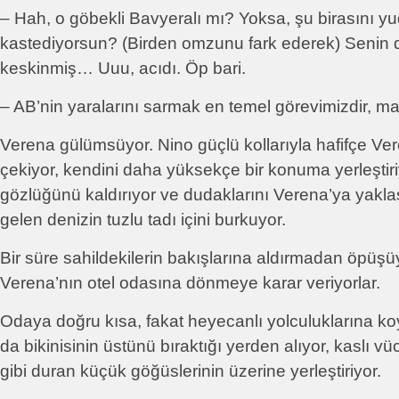
– Hah, o göbekli Bavyeralı mı? Yoksa, şu birasını 
kastediyorsun? (Birden omzunu fark ederek) Senin d
keskinmiş… Uuu, acıdı. Öp bari.
– AB’nin yaralarını sarmak en temel görevimizdir, 
Verena gülümsüyor. Nino güçlü kollarıyla hafifçe Ve
çekiyor, kendini daha yüksekçe bir konuma yerleştir
gözlüğünü kaldırıyor ve dudaklarını Verena’ya yaklaş
gelen denizin tuzlu tadı içini burkuyor.
Bir süre sahildekilerin bakışlarına aldırmadan öpüşü
Verena’nın otel odasına dönmeye karar veriyorlar.
Odaya doğru kısa, fakat heyecanlı yolculuklarına 
da bikinisinin üstünü bıraktığı yerden alıyor, kaslı vü
gibi duran küçük göğüslerinin üzerine yerleştiriyor.