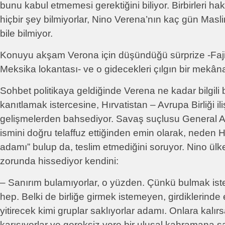
bunu kabul etmemesi gerektiğini biliyor. Birbirleri 
hiçbir şey bilmiyorlar, Nino Verena’nın kaç gün Masl
bile bilmiyor.
Konuyu akşam Verona için düşündüğü sürprize -Fajita
Meksika lokantası- ve o gidecekleri çılgın bir mekâna 
Sohbet politikaya geldiğinde Verena ne kadar bilgili
kanıtlamak istercesine, Hırvatistan – Avrupa Birliği ili
gelişmelerden bahsediyor. Savaş suçlusu General A
ismini doğru telaffuz ettiğinden emin olarak, neden Hı
adamı” bulup da, teslim etmediğini soruyor. Nino ül
zorunda hissediyor kendini:
– Sanırım bulamıyorlar, o yüzden. Çünkü bulmak isted
hep. Belki de birliğe girmek istemeyen, girdiklerinde 
yitirecek kimi gruplar saklıyorlar adamı. Onlara kalırs
karışıyorlar ve gereksiz yere bir ulusal kahramana sa