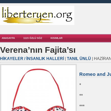
ANASAYFA
1115 ÖZLÜ SÖZ
KISIMLAR
Verena’nın Fajita’sı
HIKAYELER / İNSANLIK HALLERI
|
TANIL ÜNLÜ
| HAZIRAN 
Romeo and Ju
*
**
***