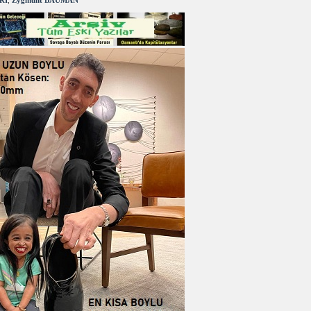
RI
,
Zygmunt BAUMAN