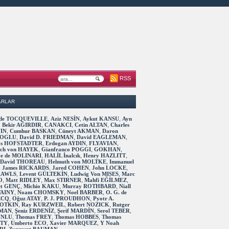
RSS
ARLAR
s de TOCQUEVILLE
,
Aziz NESİN
,
Aykut KANSU
,
Ayn
,
Bekir AĞIRDIR
,
CANAKCI
,
Cetin ALTAN
,
Charles
IN
,
Cumhur BASKAN
,
Cüneyt AKMAN
,
Daron
OGLU
,
David D. FRIEDMAN
,
David EAGLEMAN
,
as HOFSTADTER
,
Erdogan AYDIN
,
FLYAVIAN
,
rich von HAYEK
,
Gianfranco POGGI
,
GOKHAN
,
ve de MOLINARI
,
HALİL İnalcık
,
Henry HAZLITT
,
 David THOREAU
,
Helmuth von MOLTKE
,
Immanuel
,
James RICKARDS
,
Jared COHEN
,
John LOCKE
,
RAWLS
,
Levent GÜLTEKİN
,
Ludwig Von MISES
,
Marc
O
,
Matt RIDLEY
,
Max STIRNER
,
Mahfi EĞİLMEZ
,
t GENÇ
,
Michio KAKU
,
Murray ROTHBARD
,
Niall
TAINY
,
Noam CHOMSKY
,
Noel BARBER
,
O. G. de
ECQ
,
Oğuz ATAY
,
P. J. PROUDHON
,
Pyotr A.
OTKIN
,
Ray KURZWEIL
,
Robert NOZICK
,
Rutger
MAN
,
Şeniz ERDENİZ
,
Şerif MARDİN
,
Serol TEBER
,
 UNLU
,
Thomas FREY
,
Thomas HOBBES
,
Thomas
TTY
,
Umberto ECO
,
Xavier MARQUEZ
,
Y Noah