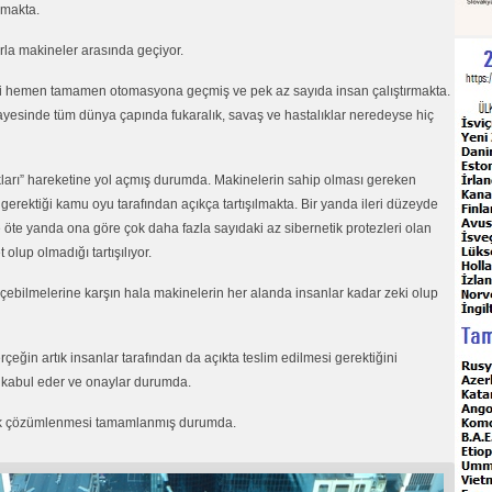
şmakta.
arla makineler arasında geçiyor.
leri hemen tamamen otomasyona geçmiş ve pek az sayıda insan çalıştırmakta.
sayesinde tüm dünya çapında fukaralık, savaş ve hastalıklar neredeyse hiç
ları” hareketine yol açmış durumda. Makinelerin sahip olması gereken
erektiği kamu oyu tarafından açıkça tartışılmakta. Bir yanda ileri düzeyde
 öte yanda ona göre çok daha fazla sayıdaki az sibernetik protezleri olan
olup olmadığı tartışılıyor.
 geçebilmelerine karşın hala makinelerin her alanda insanlar kadar zeki olup
çeğin artık insanlar tarafından da açıkta teslim edilmesi gerektiğini
i kabul eder ve onaylar durumda.
rak çözümlenmesi tamamlanmış durumda.