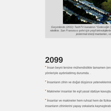
Geçenlerde (2011) TarihTV kanalının “Geleceğin 
nitelikte. San Fransisco şehri için yeşil teknolojile
jeotermal enerji mantarları, v
2099
İnsan beyni tersine mühendislikle tamamen (en k
yönleriyle aydınlatılmış durumda. .
İnsanların zihin ve doğal düşünce yeteneklerinin
Makineler insanlar ile eşit yasal statüye kavuştul
İnsanlar ve makineler hem ruhsal hem de fiziksel
insanların zihinlerini yapay zekalarla kaynaştırabi