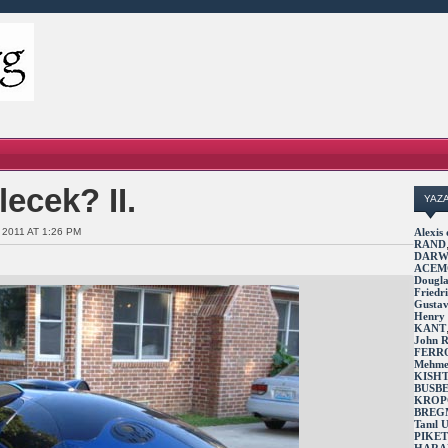
ecek? II.
YAZ
 2011 AT 1:26 PM
Alexi
RAND
DARW
ACEM
Dougl
Fried
Gusta
Henry
KANT
John 
FERR
Mehme
KISH
BUSB
KROP
BREG
Tanıl
PIKE