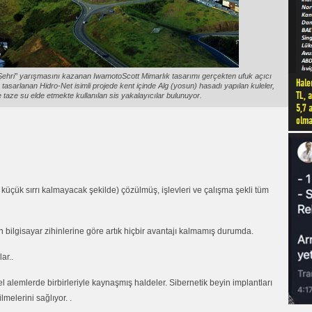
Şehri” yarışmasını kazanan IwamotoScott Mimarlık tasarımı gerçekten ufuk açıcı
rle tasarlanan Hidro-Net isimli projede kent içinde Alg (yosun) hasadı yapılan kuleler,
e taze su elde etmekte kullanılan sis yakalayıcılar bulunuyor.
üçük sırrı kalmayacak şekilde) çözülmüş, işlevleri ve çalışma şekli tüm
 bilgisayar zihinlerine göre artık hiçbir avantajı kalmamış durumda.
ar..
 alemlerde birbirleriyle kaynaşmış haldeler. Sibernetik beyin implantları
lmelerini sağlıyor. .