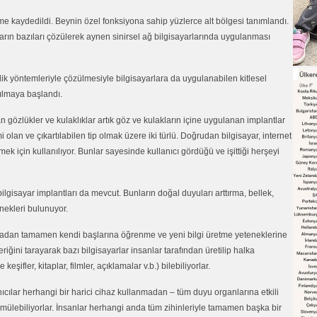
leme kaydedildi. Beynin özel fonksiyona sahip yüzlerce alt bölgesi tanımlandı.
aların bazıları çözülerek aynen sinirsel ağ bilgisayarlarında uygulanması
k yöntemleriyle çözülmesiyle bilgisayarlara da uygulanabilen kitlesel
nılmaya başlandı.
n gözlükler ve kulaklıklar artık göz ve kulakların içine uygulanan implantlar
lan ve çıkartılabilen tip olmak üzere iki türlü. Doğrudan bilgisayar, internet
 için kullanılıyor. Bunlar sayesinde kullanıcı gördüğü ve işittiği herşeyi
isayar implantları da mevcut. Bunların doğal duyuları arttırma, bellek,
nekleri bulunuyor.
almadan tamamen kendi başlarına öğrenme ve yeni bilgi üretme yeteneklerine
riğini tarayarak bazı bilgisayarlar insanlar tarafından üretilip halka
eşifler, kitaplar, filmler, açıklamalar v.b.) bilebiliyorlar.
ıcılar herhangi bir harici cihaz kullanmadan – tüm duyu organlarına etkili
ömülebiliyorlar. İnsanlar herhangi anda tüm zihinleriyle tamamen başka bir