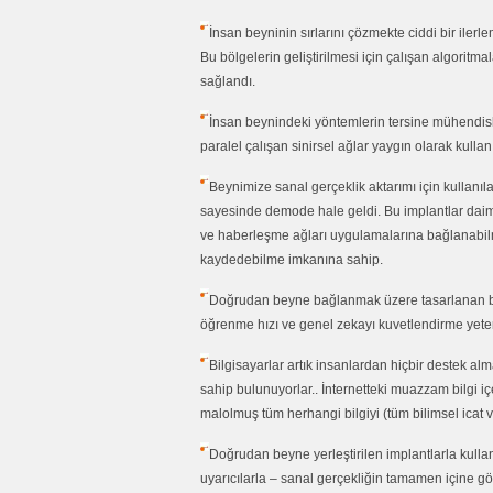
İnsan beyninin sırlarını çözmekte ciddi bir iler
Bu bölgelerin geliştirilmesi için çalışan algoritm
sağlandı.
İnsan beynindeki yöntemlerin tersine mühendisli
paralel çalışan sinirsel ağlar yaygın olarak kulla
Beynimize sanal gerçeklik aktarımı için kullanıla
sayesinde demode hale geldi. Bu implantlar daimi o
ve haberleşme ağları uygulamalarına bağlanabilmek
kaydedebilme imkanına sahip.
Doğrudan beyne bağlanmak üzere tasarlanan bilg
öğrenme hızı ve genel zekayı kuvetlendirme yete
Bilgisayarlar artık insanlardan hiçbir destek 
sahip bulunuyorlar.. İnternetteki muazzam bilgi içe
malolmuş tüm herhangi bilgiyi (tüm bilimsel icat ve k
Doğrudan beyne yerleştirilen implantlarla kullan
uyarıcılarla – sanal gerçekliğin tamamen içine g