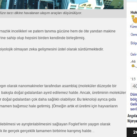
 füze tarzı dikine havalanan ulaşım araçları düşünülüyor.
rnazlık incelikleri ve patern tanıma gücüne hem de öte yandan makine
rine sahip olup hepsini birden kendinde birleştirmiş.
biyolojik olmayan zeka gelişmesini üstel olarak sürdürmektedir.
yaygın olarak nanomakineler tarafından asamblaj (moleküler düzeyde bir
an bakışla doğal gıdalardan ayırd edilemez halde. Ancak, üretiminin moleküler
r doğal gıdalardan çok daha sağlıklı olabiliyor. Bu teknoloji ayrıca gıda
amamen bağımsız hale getirmiş. [Örneğin artık et üretimi için hayvanların
ilebilmesi ve ayrıştırılabilmesini sağlayan Foglet’lerin yaygın olarak
 ile gerçek gerçeklik tamamen birbirine karışmış halde. .