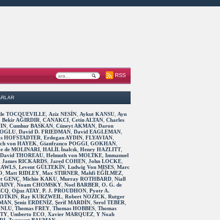
RSS
ARLAR
s de TOCQUEVILLE
,
Aziz NESİN
,
Aykut KANSU
,
Ayn
,
Bekir AĞIRDIR
,
CANAKCI
,
Cetin ALTAN
,
Charles
IN
,
Cumhur BASKAN
,
Cüneyt AKMAN
,
Daron
OGLU
,
David D. FRIEDMAN
,
David EAGLEMAN
,
as HOFSTADTER
,
Erdogan AYDIN
,
FLYAVIAN
,
rich von HAYEK
,
Gianfranco POGGI
,
GOKHAN
,
ve de MOLINARI
,
HALİL İnalcık
,
Henry HAZLITT
,
 David THOREAU
,
Helmuth von MOLTKE
,
Immanuel
,
James RICKARDS
,
Jared COHEN
,
John LOCKE
,
RAWLS
,
Levent GÜLTEKİN
,
Ludwig Von MISES
,
Marc
O
,
Matt RIDLEY
,
Max STIRNER
,
Mahfi EĞİLMEZ
,
t GENÇ
,
Michio KAKU
,
Murray ROTHBARD
,
Niall
TAINY
,
Noam CHOMSKY
,
Noel BARBER
,
O. G. de
ECQ
,
Oğuz ATAY
,
P. J. PROUDHON
,
Pyotr A.
OTKIN
,
Ray KURZWEIL
,
Robert NOZICK
,
Rutger
MAN
,
Şeniz ERDENİZ
,
Şerif MARDİN
,
Serol TEBER
,
 UNLU
,
Thomas FREY
,
Thomas HOBBES
,
Thomas
TTY
,
Umberto ECO
,
Xavier MARQUEZ
,
Y Noah