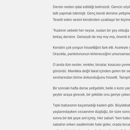
Dersin neden iptal edildiği belirsizdi. Gencin söyl
tatil yapmak istemişti. Genç kendi dersine yetişme
Teselli eden sesini kendinden uzaklaşır bir biçi
“Kadının sebebi her neyse, sudan bir şey olduğa 
birkaç dersine. Gelseydi de mıy mıy mıy, önemli b
Kendini çok yorgun hissettiğini fark etti. Aceleyl
Oracıkta, pantolonunun kirleneceğini umursama
O anda tüm sesler, renkler, binalar, kısacası çev
göründü. Mantıkla değil fakat içinden gelen bir s
sınırlarından birine dokunduğunu hissetti. Tanışmak
Bir sonraki hafta derse yetişebilir, belki o kızın ya
şeyler araya girecek, bir şekilde onu geriye çeke
Tıpkı babasının kaçamadığı kaderi gibi. Büyükba
yaşlarındayken cezaevine düştüğü, bir süre son
sonra bir tek şeye ant içmiş. Her sabah “ben ba
sabahın erken saatlerinde hale gider, orada koca 