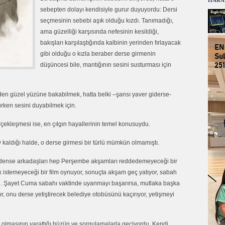
HARA
sebepten dolayı kendisiyle gurur duyuyordu: Dersi
seçmesinin sebebi aşık olduğu kızdı. Tanımadığı,
ama güzelliği karşısında nefesinin kesildiği,
bakışları karşılaştığında kalbinin yerinden fırlayacak
gibi olduğu o kızla beraber derse girmenin
düşüncesi bile, mantığının sesini susturması için
den güzel yüzüne bakabilmek, hatta belki –şansı yaver giderse-
rken sesini duyabilmek için.
rçekleşmesi ise, en çılgın hayallerinin temel konusuydu.
y kaldığı halde, o derse girmesi bir türlü mümkün olmamıştı.
 Nedense arkadaşları hep Perşembe akşamları reddedemeyeceği bir
k istemeyeceği bir film oynuyor, sonuçta akşam geç yatıyor, sabah
. Şayet Cuma sabahı vaktinde uyanmayı başarırsa, mutlaka başka
ıyor, onu derse yetiştirecek belediye otobüsünü kaçırıyor, yetişmeyi
ış olmasının yarattığı hüzün ve sorgulamalarla geçiyordu. Kendi