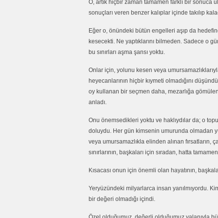
O, artık hiçbir zaman tamamen farklı bir sonuca 
sonuçları veren benzer kalıplar içinde takılıp kala
Eğer o, önündeki bütün engelleri aşıp da hedefine
kesecekti. Ne yaptıklarını bilmeden. Sadece o gün
bu sınırları aşma şansı yoktu.
Onlar için, yolunu kesen veya umursamazlıklarıyla
heyecanlarının hiçbir kıymeti olmadığını düşündü.
oy kullanan bir seçmen daha, mezarlığa gömülen
anladı.
Onu önemsedikleri yoktu ve haklıydılar da; o topu
doluydu. Her gün kimsenin umurunda olmadan yüzl
veya umursamazlıkla elinden alınan fırsatların, ça
sınırlarının, başkaları için sıradan, hatta tamame
Kısacası onun için önemli olan hayatının, başkalar
Yeryüzündeki milyarlarca insan yanılmıyordu. Ki
bir değeri olmadığı içindi.
Özel olduğumuz, değerli olduğumuz yalanıyla büyüt