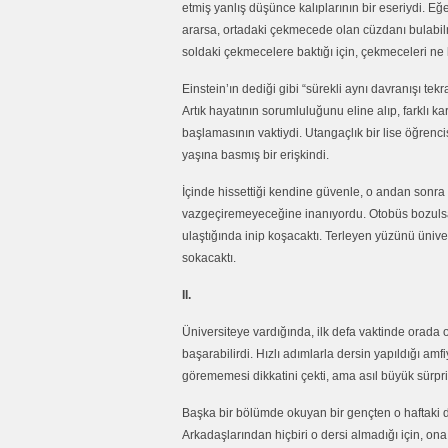
etmiş yanlış düşünce kalıplarının bir eseriydi. 
ararsa, ortadaki çekmecede olan cüzdanı bulabi
soldaki çekmecelere baktığı için, çekmeceleri ne k
Einstein’ın dediği gibi “sürekli aynı davranışı tek
Artık hayatının sorumluluğunu eline alıp, farklı ka
başlamasının vaktiydi. Utangaçlık bir lise öğrencisi
yaşına basmış bir erişkindi.
İçinde hissettiği kendine güvenle, o andan sonra
vazgeçiremeyeceğine inanıyordu. Otobüs bozulsa, 
ulaştığında inip koşacaktı. Terleyen yüzünü ünive
sokacaktı.
II.
Üniversiteye vardığında, ilk defa vaktinde orada
başarabilirdi. Hızlı adımlarla dersin yapıldığı amf
görememesi dikkatini çekti, ama asıl büyük sürpriz
Başka bir bölümde okuyan bir gençten o haftaki
Arkadaşlarından hiçbiri o dersi almadığı için, on