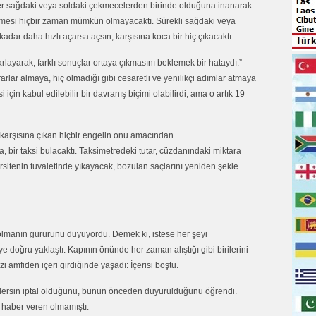
Eğer sağdaki veya soldaki çekmecelerden birinde olduğuna inanarak
lmesi hiçbir zaman mümkün olmayacaktı. Sürekli sağdaki veya
adar daha hızlı açarsa açsın, karşısına koca bir hiç çıkacaktı.
rarlayarak, farklı sonuçlar ortaya çıkmasını beklemek bir hataydı.”
rarlar almaya, hiç olmadığı gibi cesaretli ve yenilikçi adımlar atmaya
 için kabul edilebilir bir davranış biçimi olabilirdi, ama o artık 19
 karşısına çıkan hiçbir engelin onu amacından
bir taksi bulacaktı. Taksimetredeki tutar, cüzdanındaki miktara
rsitenin tuvaletinde yıkayacak, bozulan saçlarını yeniden şekle
 olmanın gururunu duyuyordu. Demek ki, istese her şeyi
iye doğru yaklaştı. Kapının önünde her zaman alıştığı gibi birilerini
i amfiden içeri girdiğinde yaşadı: İçerisi boştu.
 dersin iptal olduğunu, bunun önceden duyurulduğunu öğrendi.
a haber veren olmamıştı.