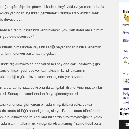
ediğini göre öğretim görevlisi kadının keyfi yoktu veya canı bir hafta
k için yanından ayrılırken, yüzündeki üzüntüyü fark etmişti sanki.
mde duyuyordu:
bahse girerim. Zaten boş ver bir kaybın yok. Ben daha önce girdim
ir şey öğreteceği yok.”
e yürümüş olmasından veya hissettiği heyecandan hafifçe terlemişti.
dan bir merdiven basamağına çöktü.
resinde dış dünyaya dair ne varsa her şey ona çok uzaktaymış gibi
ezgiyle, hiçbir şüpheye yer kalmaksızın, kendi yaşamının
 istediği o güzel kız, o sınırların dışında yer alıyordu.
nına oturabilir, hatta belki onunla tanışabilirdi bile. Ama mutlaka bir
cekti. Sonuçta o, sınırlarından öteye gidemeyecekti.
bası kanunsuz işler yapan bir adammış. Babası sekiz dokuz
ra da orada öldüğü haberi gelmiş aileye. Babası onun ölümünden
bam gibi olmayacağım, çocuklarımı darda bırakmayacağım” diyerek
adamların mallarını üç kuruşa da olsa taşırmış. “Evine helal para