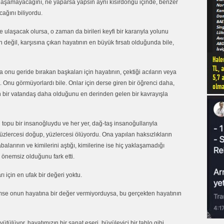
ulaşamayacağını, ne yaparsa yapsın aynı kısırdöngü içinde, benzer
cağını biliyordu.
 ulaşacak olursa, o zaman da birileri keyfi bir kararıyla yolunu
 değil, karşısına çıkan hayatının en büyük fırsatı olduğunda bile,
 onu geride bırakan başkaları için hayatının, çektiği acıların veya
 Onu görmüyorlardı bile. Onlar için derse giren bir öğrenci daha,
 bir vatandaş daha olduğunu en derinden gelen bir kavrayışla
 topu bir insanoğluydu ve her yer, dağ-taş insanoğullarıyla
ercesi doğup, yüzlercesi ölüyordu. Ona yapılan haksızlıkların
balarının ve kimilerini aştığı, kimilerine ise hiç yaklaşamadığı
n önemsiz olduğunu fark etti.
ı için en ufak bir değeri yoktu.
mse onun hayatına bir değer vermiyorduysa, bu gerçekten hayatının
ülüyor, hayatımızın bir sanat eseri, büyüleyici bir tablo gibi