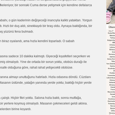
öfkeleniyor, bir sonraki Cuma derse yetişmek için kendine defalarca
sabahı, o gün kaderinin değişeceği inancıyla kalktı yataktan. Yorgun
 Hızlı bir duş aldı, sinekkaydı bir tıraş oldu. Aynaya baktığında, bir
nmış yüzünü fena bulmadı.
 biraz oyalandı, ama hızla kendini toparladı. O sabah
sına sadece 10 dakika kalmıştı. Giyeceği kıyafetleri seçerken ve
miş olmalıydı. Yine de ortada bir sorun yoktu, otobüs durağı ile
safe olduğuna göre, rahat rahat yetişecekti otobüse.
anına almayı unuttuğunu hatırladı. Hızla odasına döndü. Cüzdanı
Masanın üstünde, yatağın yanında yerde yoktu; baktığı hiçbir yerde
ıştı. Hiçbir fikri yoktu. Salona hızla baktı, sonra mutfağa,
ir yerlere koymuş olmalıydı. Masanın çekmeceleri geldi aklına.
lerden birine koyardı.