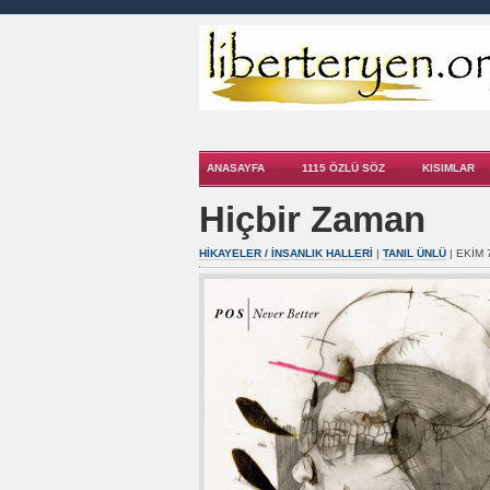
ANASAYFA
1115 ÖZLÜ SÖZ
KISIMLAR
Hiçbir Zaman
HIKAYELER / İNSANLIK HALLERI
|
TANIL ÜNLÜ
| EKIM 