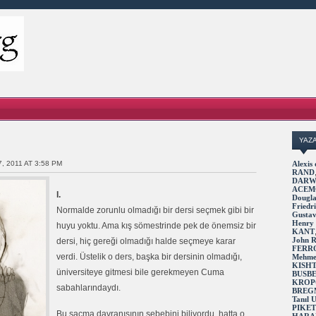
YAZ
7, 2011 AT 3:58 PM
Alexi
RAND
DARW
ACEM
I.
Dougl
Fried
Normalde zorunlu olmadığı bir dersi seçmek gibi bir
Gusta
Henry
huyu yoktu. Ama kış sömestrinde pek de önemsiz bir
KANT
John 
dersi, hiç gereği olmadığı halde seçmeye karar
FERR
verdi. Üstelik o ders, başka bir dersinin olmadığı,
Mehme
KISH
üniversiteye gitmesi bile gerekmeyen Cuma
BUSB
KROP
sabahlarındaydı.
BREG
Tanıl
PIKE
Bu saçma davranışının sebebini biliyordu, hatta o