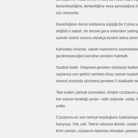
beceriksizliğine, tembelliğine veya şansızlığına 
söz veriyordu.
Kararlılığının doruk noktasına ulaştığı bir Cuma 
değildi o sabah, bir önceki gece erkenden yatmıştı.
süredir sivilce sorunu oldukça kontrol altına alı
Kahvaltısı önünde, sabah haberlerini seyrederken
gecikmeyeceğini kendine yeniden hatırlattı.
Saatine baktı: Yetişmesi gereken otobüsün kalkma
saçlarına son şeklini verirken biraz zaman kaybet
dairesi arasında yürümesi gereken 5 dakikalık me
Tam evden çıkmak üzereyken, birden cüzdanını y
her zaman bıraktığı yerde –rafın üstünde- yoktu. 
yoktu.
Cüzdanını en son nereye koyduğunu hatırlamaya çal
banyoya. Yok, yok. Tekrar odasına döndü, orada b
Kimi zaman, cüzdanını farkında olmadan çekmece