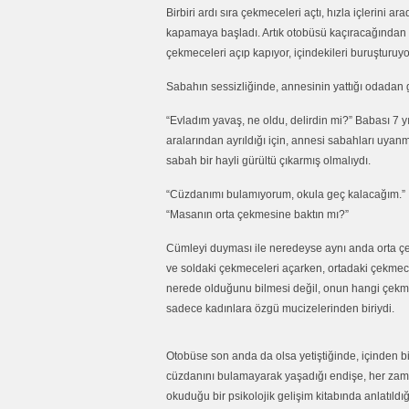
Birbiri ardı sıra çekmeceleri açtı, hızla içlerini 
kapamaya başladı. Artık otobüsü kaçıracağından ci
çekmeceleri açıp kapıyor, içindekileri buruşturuy
Sabahın sessizliğinde, annesinin yattığı odadan ge
“Evladım yavaş, ne oldu, delirdin mi?” Babası 7 yı
aralarından ayrıldığı için, annesi sabahları uya
sabah bir hayli gürültü çıkarmış olmalıydı.
“Cüzdanımı bulamıyorum, okula geç kalacağım.”
“Masanın orta çekmesine baktın mı?”
Cümleyi duyması ile neredeyse aynı anda orta çe
ve soldaki çekmeceleri açarken, ortadaki çekmec
nerede olduğunu bilmesi değil, onun hangi çekm
sadece kadınlara özgü mucizelerinden biriydi.
Otobüse son anda da olsa yetiştiğinde, içinden bi
cüzdanını bulamayarak yaşadığı endişe, her zaman 
okuduğu bir psikolojik gelişim kitabında anlatıldığı 