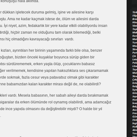
e konuşuşu hala aklında.
 dükkan işletecek duruma gelmiş, işine ve ailesine karşı
uştu. Ama ne kadar kaçmak istese de, ölüm ve ailesini darda
İyi niyet, azim, fedakarlık bir yere kadar etkili olabiliyordu insan
tirdiği, hiçbir zaman ne olduğunu tam olarak bilemediği, belki
ı hiç olmadığını kavrayacağı sınırları vardı.
zları, ayrıntıları her birinin yaşamında farklı bile olsa, benzer
 doğuştan, bizden önceki kuşaklar boyunca sürüp giden bir
şantısı sürdürememek, erken yaşta ölüp, çocuklarını babasız
 değer verilmemek, kendisine yapılan haksızlıklara ses çıkaramamak
derde sokmak, fazla cesur veya patavatsız olmak gibi karakter
anne babamızdan kalan karakter mirası değil de, ne olabilirdi?
ecekleri vardı. Mesela babasının, her sabah aileyi darda bırakmamak
ü sigaralar da erken ölümünde rol oynamış olabilirdi, ama adamcağız
e ince yapıda olmasını da değiştirebilir miydi? O halde bir yıl
.