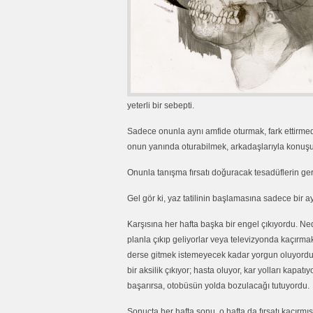
yeterli bir sebepti.
Sadece onunla aynı amfide oturmak, fark ettirme
onun yanında oturabilmek, arkadaşlarıyla konuşu
Onunla tanışma fırsatı doğuracak tesadüflerin ge
Gel gör ki, yaz tatilinin başlamasına sadece bir a
Karşısına her hafta başka bir engel çıkıyordu.
planla çıkıp geliyorlar veya televizyonda kaçırma
derse gitmek istemeyecek kadar yorgun oluyordu
bir aksilik çıkıyor; hasta oluyor, kar yolları kapat
başarırsa, otobüsün yolda bozulacağı tutuyordu.
Sonuçta her hafta sonu, o hafta da fırsatı kaçırm