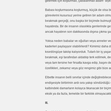
getirmek için koşturmalı, çabalanmalı adam” diy
Babası koşturmasına koşturmuş, küçük de olsa bir
görevlerini kusursuz yerine getiren bir adam olm
bırakmak gerçeği, onu başka bir biçimde bulmuştu. 
hayatında. Bir de insanın olasılıkla genlerinde ge
ancak hayatının son dakikasında dışına çıkma şans
Yoksa neden babalar ve oğulları veya anneler ve kı
kaderleri paylaşıyor olabilirlerdi? Kimimiz daha
kısırdöngüye takılıp kalıyorduk. Tutarlı bir iş ya
bırakmak, eşi tarafından aldatılıp terk edilmek,
veya tam tersine her fırsatta kavga edip, başını 
özellikleri, zekamız veya göz rengimiz gibi bize 
Elbette insanın belli sınırlar içinde değiştirebil
endişesiyle birbirinin ardı sıra yakıp söndürdüğ
kalbindeki damarların kolayca tıkanacak bir biçimd
eksik ya da fazla, temelde bir farklılık olmayacaktı
III.