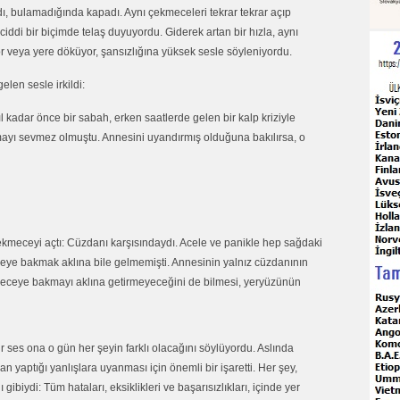
aradı, bulamadığında kapadı. Aynı çekmeceleri tekrar tekrar açıp
ddi bir biçimde telaş duyuyordu. Giderek artan bir hızla, aynı
or veya yere döküyor, şansızlığına yüksek sesle söyleniyordu.
len sesle irkildi:
l kadar önce bir sabah, erken saatlerde gelen bir kalp kriziyle
nmayı sevmez olmuştu. Annesini uyandırmış olduğuna bakılırsa, o
kmeceyi açtı: Cüzdanı karşısındaydı. Acele ve panikle hep sağdaki
eye bakmak aklına bile gelmemişti. Annesinin yalnız cüzdanının
eceye bakmayı aklına getirmeyeceğini de bilmesi, yeryüzünün
r ses ona o gün her şeyin farklı olacağını söylüyordu. Aslında
yaptığı yanlışlara uyanması için önemli bir işaretti. Her şey,
gibiydi: Tüm hataları, eksiklikleri ve başarısızlıkları, içinde yer