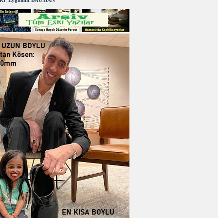
RI
,
Zygmunt BAUMAN