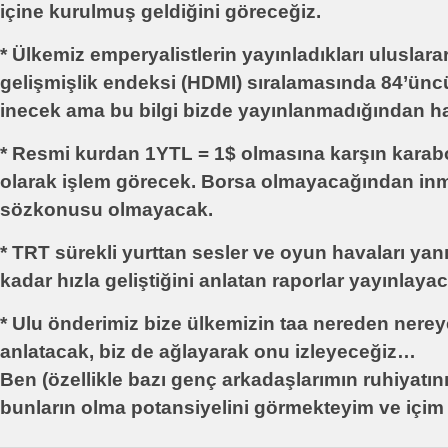
içine kurulmuş geldiğini göreceğiz.
* Ülkemiz emperyalistlerin yayınladıkları uluslara
gelişmişlik endeksi (HDMI) sıralamasında 84’ünc
inecek ama bu bilgi bizde yayınlanmadığından h
* Resmi kurdan 1YTL = 1$ olmasına karşın kara
olarak işlem görecek. Borsa olmayacağından in
sözkonusu olmayacak.
* TRT sürekli yurttan sesler ve oyun havaları ya
kadar hızla geliştiğini anlatan raporlar yayınlaya
* Ulu önderimiz bize ülkemizin taa nereden nerey
anlatacak, biz de ağlayarak onu izleyeceğiz…
Ben (özellikle bazı genç arkadaşlarımın ruhiyatın
bunların olma potansiyelini görmekteyim ve içim