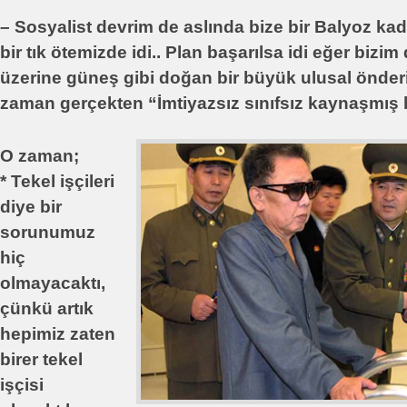
– Sosyalist devrim de aslında bize bir Balyoz ka
bir tık ötemizde idi.. Plan başarılsa idi eğer bizim
üzerine güneş gibi doğan bir büyük ulusal önderi
zaman gerçekten “İmtiyazsız sınıfsız kaynaşmış bir
O zaman;
* Tekel işçileri
diye bir
sorunumuz
hiç
olmayacaktı,
çünkü artık
hepimiz zaten
birer tekel
işçisi