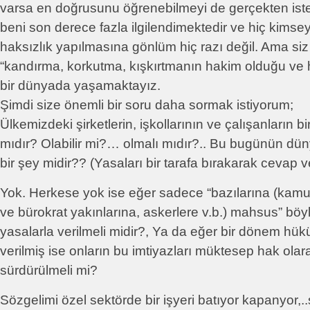
varsa en doğrusunu öğrenebilmeyi de gerçekten iste
beni son derece fazla ilgilendimektedir ve hiç kimsey
haksızlık yapılmasına gönlüm hiç razı değil. Ama siz 
“kandırma, korkutma, kışkırtmanın hakim olduğu ve 
bir dünyada yaşamaktayız.
Şimdi size önemli bir soru daha sormak istiyorum;
Ülkemizdeki şirketlerin, işkollarının ve çalışanların bir
mıdır? Olabilir mi?… olmalı mıdır?.. Bu bugünün dün
bir şey midir?? (Yasaları bir tarafa bırakarak cevap ve
Yok. Herkese yok ise eğer sadece “bazılarına (kamu 
ve bürokrat yakınlarına, askerlere v.b.) mahsus” böyle
yasalarla verilmeli midir?, Ya da eğer bir dönem hük
verilmiş ise onların bu imtiyazları müktesep hak ol
sürdürülmeli mi?
Sözgelimi özel sektörde bir işyeri batıyor kapanyor,..