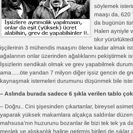
söylemek isteri
maaşı da, 620
da bugünün türki
Halen ayniyle va
tıkır yürürlükte
işçilerinin 3 mühendis maaşını ölene kadar almak ist
ağalarının onlar üzerinden ağalıklarını pekiştirmek i
İşsizlerin sendikalı olmak ve grev yapabilmek duruml
ama…..öte yandan 7 milyon diğer işsiz gencin de gre
kaynaşmak istemeleri durumunu düşünmek bile ist
– Aslında burada sadece 6 şıkla verilen tablo çok
– Doğru.. Cini şişesinden çıkartanlar, bireysel asimet
yaparak yüksek makamlara alçakça saldırılar düzenle
mahsusa’nın huzurunu bozanlar ile bizi tek tek ya d
meslek ve alışkanlık haline getirmiş birileri de şıklar