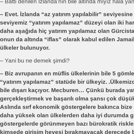
– Battı denilen İzlanda’nın bile altında mıyız hala y
– Evet. İzlanda “az yatırım yapılabilir” seviyesi
seviyemiz “yatırım yapılamaz” düzeyi olan iki harf
daha aşağıda hiç yatırım yapılamaz olan Gürcist
onun da altında “iflas” olarak kabul edilen Jamai
ülkeler bulunuyor.
– Yani bu ne demek şimdi?
– Biz avrupanın en müflis ülkelerinin bile 5 göml
“yatırım yapılamaz” statüde bir ülkeyiz. .Ülkemi
bile dışarı kaçıyor. Mecburen… Çünkü burada yat
gerçekleştirmek ve başarılı olma şansı çok düşük
Aslında sırf ekonomik göstergelere bakınca bize
daha yüksek olan ülkelerden daha iyi durumda 
göstergelerde görünmeyen bazı bürokratik riskler
kimsede girişim hevesi bırakmayacak derecede bı