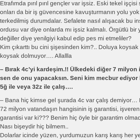
Etrafımda pırıl pırıl gençler var işsiz. Eski tekel işçi
onları da bir iş güvencesine kavuşturmanın yolu yo
terkedilmiş durumdalar. Sefalete nasıl alışacak bu in
ordusu var diye onlarda mı işsiz kalmalı. Örgütlü bi
değiller diye yenilgiyi kabul edip pes mi etmeliler?
Kim çıkarttı bu cini şişesinden kim?.. Doluya koysak
koysak dolmuyor…. Allallla
– Bırak 4c’yi kardeşim.!! Ülkedeki diğer 7 milyon
sen de onu yapacaksın. Seni kim mecbur ediyor 
5ğ ile veya 32z ile çalış….
– Bana hiç kimse gel şurada 4c var çalış demiyor… Bı
72 milyon vatandaşın hangisinin iş garantisi, işveren
garantisi var ki??? Benim hiç öyle bir garantim ol
Nası bişeydir hiç bilmem..
Dolarlar icinde yüzen, yurdumuzun karış karış her yer