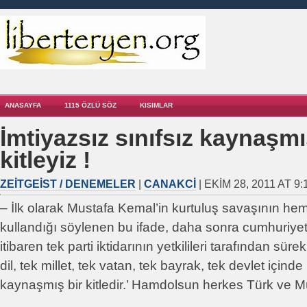
ANASAYFA
1115 ÖZLÜ SÖZ
KISIMLAR
İmtiyazsız sınıfsız kaynaşmı
kitleyiz !
ZEITGEIST / DENEMELER
|
CANAKCI
| EKIM 28, 2011 AT 9
– İlk olarak Mustafa Kemal’in kurtuluş savaşının h
kullandığı söylenen bu ifade, daha sonra cumhuriye
itibaren tek parti iktidarının yetkilileri tarafından süre
dil, tek millet, tek vatan, tek bayrak, tek devlet içinde 
kaynaşmış bir kitledir.’ Hamdolsun herkes Türk ve M