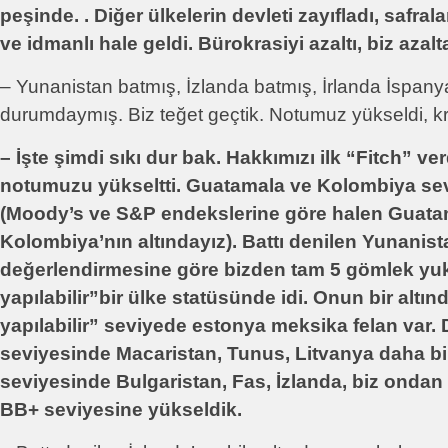
peşinde. . Diğer ülkelerin devleti zayıfladı, safrala
ve idmanlı hale geldi. Bürokrasiyi azaltı, biz azal
– Yunanistan batmış, İzlanda batmış, İrlanda İspany
durumdaymış. Biz teğet geçtik. Notumuz yükseldi, kred
– İşte şimdi sıkı dur bak. Hakkımızı ilk “Fitch” ver
notumuzu yükseltti. Guatamala ve Kolombiya sev
(Moody’s ve S&P endekslerine göre halen Guata
Kolombiya’nın altındayız). Battı denilen Yunanista
değerlendirmesine göre bizden tam 5 gömlek yuk
yapılabilir”bir ülke statüsünde idi. Onun bir altın
yapılabilir” seviyede estonya meksika felan var.
seviyesinde Macaristan, Tunus, Litvanya daha bi
seviyesinde Bulgaristan, Fas, İzlanda, biz ondan
BB+ seviyesine yükseldik.