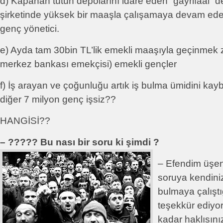
d) Kapanan tütün depolarını idare eden “gayrifaal” d
şirketinde yüksek bir maaşla çalışamaya devam 
genç yönetici.
e) Ayda tam 30bin TL’lik emekli maaşıyla geçinmek 
merkez bankası emekçisi) emekli gençler
f) İş arayan ve çoğunluğu artık iş bulma ümidini kay
diğer 7 milyon genç işsiz??
HANGİSİ??
– ????? Bu nası bir soru ki şimdi ?
– Efendim üşen
soruya kendini
bulmaya çalıştı
teşekkür ediyo
kadar haklısın