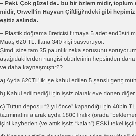
– Peki. Çok güzel de.. bu bir özlem midir, toplum
midir, Orwell’in Hayvan Çiftliği’ndeki gibi hepimi
eşitiz aslında.
– Plastik doğrama üreticisi firmaya 5 adet endüstri 
Maaş 620 TL. İlana 340 kişi başvuruyor.
Şimdi size tam 35 paunlık zeka sorusunu soruyorum
aşağıdakilerden hangisi öbürlerinin hepsinden daha s
ve daha kaynaşmıştır??
a) Ayda 620TL’lik işe kabul edilen 5 şanslı genç mü
b) Kabul edilmediği için işsiz olarak eve dönen diğ
c) Tütün deposu “2 yıl önce” kapandığı için 40bin T
tazminatını alarak ayda 1800 liralık (orada “beklemed
işini kaybeden (ve artık işsiz “kalan”) ESKİ tekel işçile