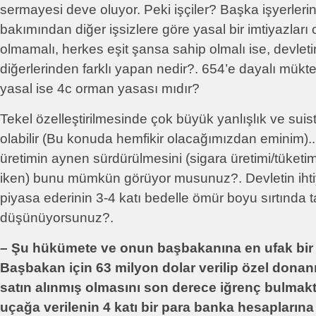
sermayesi deve oluyor. Peki işçiler? Başka işyerlerin
bakımından diğer işsizlere göre yasal bir imtiyazları
olmamalı, herkes eşit şansa sahip olmalı ise, devletin
diğerlerinden farklı yapan nedir?. 654’e dayalı mükt
yasal ise 4c orman yasası mıdır?
Tekel özelleştirilmesinde çok büyük yanlışlık ve suis
olabilir (Bu konuda hemfikir olacağımızdan eminim)..
üretimin aynen sürdürülmesini (sigara üretimi/tüketi
iken) bunu mümkün görüyor musunuz?. Devletin ihtiy
piyasa ederinin 3-4 katı bedelle ömür boyu sırtında
düşünüyorsunuz?.
– Şu hükümete ve onun başbakanına en ufak bir 
Başbakan için 63 milyon dolar verilip özel donanı
satın alınmış olmasını son derece iğrenç bulmakt
uçağa verilenin 4 katı bir para banka hesaplarına