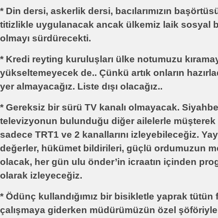
* Din dersi, askerlik dersi, bacılarımızın başörtü
titizlikle uygulanacak ancak ülkemiz laik sosyal b
olmayı sürdürecekti.
* Kredi reyting kuruluşları ülke notumuzu kırama
yükseltemeyecek de.. Çünkü artık onların hazırladı
yer almayacağız. Liste dışı olacağız..
* Gereksiz bir sürü TV kanalı olmayacak. Siyahb
televizyonun bulunduğu diğer ailelerle müştere
sadece TRT1 ve 2 kanallarını izleyebileceğiz. Yay
değerler, hükümet bildirileri, güçlü ordumuzun mer
olacak, her gün ulu önder’in icraatın içinden pro
olarak izleyeceğiz.
* Ödünç kullandığımız bir bisikletle yaprak tütün 
çalışmaya giderken müdürümüzün özel şöföriyl