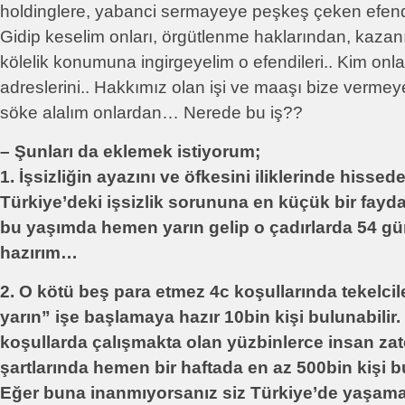
holdinglere, yabanci sermayeye peşkeş çeken efendi
Gidip keselim onları, örgütlenme haklarından, kazan
kölelik konumuna ingirgeyelim o efendileri.. Kim onlar
adreslerini.. Hakkımız olan işi ve maaşı bize verme
söke alalım onlardan… Nerede bu iş??
– Şunları da eklemek istiyorum;
1. İşsizliğin ayazını ve öfkesini iliklerinde hisse
Türkiye’deki işsizlik sorununa en küçük bir fayda
bu yaşımda hemen yarın gelip o çadırlarda 54 g
hazırım…
2. O kötü beş para etmez 4c koşullarında tekelci
yarın” işe başlamaya hazır 10bin kişi bulunabili
koşullarda çalışmakta olan yüzbinlerce insan zat
şartlarında hemen bir haftada en az 500bin kişi b
Eğer buna inanmıyorsanız siz Türkiye’de yaşama