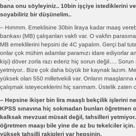
bana onu söyleyiniz.. 10bin işçiye istediklerini v
soyabiliriz bir düşünelim..
– Hımmm. Emeklisine 30bin liraya kadar maaş vereb
bankası (MB) çalışanları vakfı var. O vakfın parasın
MB emeklilerini hepsini de 4C yapalım. Gerçi bal tut
onlar çok mühim adamlar paramızı idare ediyorlar a
kişi) döver zorla razı ederiz hiç sorun değil…. Sorun 
yetmiyor.. Bize çok daha büyük bir kaynak lazım. M
yüksek olan 550 milletvekili var. Onların maaşlarına
çalışmak isteyeceklerini hiç sanmam. Üstelik zaten o
– Hepsine ikişer bin lira maaşlı bekçilik işlerini 
KPSS sınavına hiç sokmadan bunları öğretmen o
kalksak mevzuat müsait değil, tahsilleri yetmiyor
öğretmen maaşı bile yine de az bu tekelciler için.
yüksek tahsilli rakipleri var hepsinin.