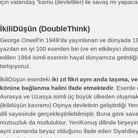
için vatandaş “kamu (devletliler) ile savaş mı yapac
İkiliDüşün (DoubleThink)
George Orwell’in 1949’da yayınlanan ve dünyada 1
yazılan en iyi 100 eserden biri (ve en etkileyici dist
edilen 1984 isimli eserinin hayal dünyamıza getirdiği
tartışıyoruz.
İkiliDüşün eserdeki
iki zıt fikri aynı anda taşıma, v
körüne bağlanma halini ifade etmektedir
. Eserde
Avrasya ve Uzasya isimli üç büyük ülkeden oluşmak
(ikilidüşün kavramı) Oşinya devletinin geliştirdiği 
dili sayesinde gerçekleştirilebilmiştir. Buna göre sava
mutsuzluk da mutluluktur. YeniKonuş dilinde birşey
ayni zamanda beyaz olduğunu ifade eden SiyahBeya