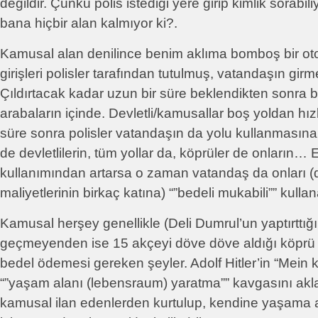
değildir. Çünkü polis istediği yere girip kimlik sorab
bana hiçbir alan kalmıyor ki?.
Kamusal alan denilince benim aklıma bomboş bir oto
girişleri polisler tarafından tutulmuş, vatandaşın girm
Çıldırtacak kadar uzun bir süre beklendikten sonra b
arabaların içinde. Devletli/kamusallar boş yoldan hızl
süre sonra polisler vatandaşın da yolu kullanmasına i
de devletlilerin, tüm yollar da, köprüler de onların…
kullanımından artarsa o zaman vatandaş da onları 
maliyetlerinin birkaç katına) “”bedeli mukabili”” kullan
Kamusal herşey genellikle (Deli Dumrul’un yaptırttı
geçmeyenden ise 15 akçeyi döve döve aldığı köprü 
bedel ödemesi gereken şeyler. Adolf Hitler’in “Mein 
“”yaşam alanı (lebensraum) yaratma”” kavgasını akla 
kamusal ilan edenlerden kurtulup, kendine yaşama a