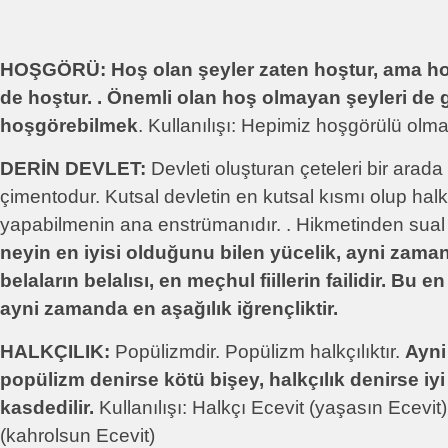
HOŞGÖRÜ:
Hoş olan şeyler zaten hoştur, ama h
de hoştur. . Önemli olan hoş olmayan şeyleri de 
hoşgörebilmek
. Kullanılışı: Hepimiz hoşgörülü olmal
DERİN DEVLET:
Devleti oluşturan çeteleri bir arada 
çimentodur. Kutsal devletin en kutsal kısmı olup halk
yapabilmenin ana enstrümanıdır. . Hikmetinden sua
neyin en iyisi olduğunu bilen yücelik, ayni zam
belaların belalısı, en meçhul fiillerin failidir. Bu e
ayni zamanda en aşağılık iğrençliktir.
HALKÇILIK:
Popülizmdir. Popülizm halkçılıktır.
Ayni
popülizm denirse kötü bişey, halkçılık denirse iyi
kasdedilir.
Kullanılışı: Halkçı Ecevit (yaşasın Ecevit)
(kahrolsun Ecevit)