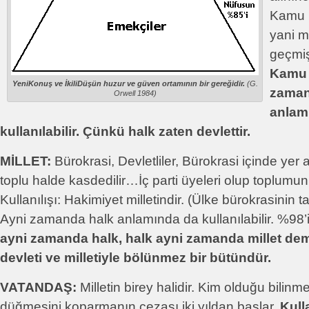
Kamu M
yani mü
geçmiş
Kamu 
YeniKonuş ve İkiliDüşün huzur ve güven ortamının bir gereğidir.
(G.
zaman
Orwell 1984)
anlam
kullanılabilir. Çünkü halk zaten devlettir.
MİLLET:
Bürokrasi, Devletliler, Bürokrasi içinde yer al
toplu halde kasdedilir…İç parti üyeleri olup toplumun 
Kullanılışı: Hakimiyet milletindir. (Ülke bürokrasinin t
Ayni zamanda halk anlamında da kullanılabilir. %98’i 
ayni zamanda halk, halk ayni zamanda millet dem
devleti ve milletiyle bölünmez bir bütündür.
VATANDAŞ:
Milletin birey halidir. Kim olduğu bilinme
düğmesini koparmanın cezası iki yıldan başlar.
Kulla