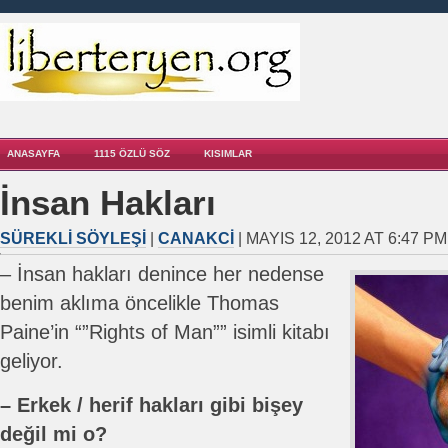
ANASAYFA
1115 ÖZLÜ SÖZ
KISIMLAR
İnsan Hakları
SÜREKLI SÖYLEŞI
|
CANAKCI
| MAYIS 12, 2012 AT 6:47 PM
– İnsan hakları denince her nedense
benim aklıma öncelikle Thomas
Paine’in “”Rights of Man”” isimli kitabı
geliyor.
– Erkek / herif hakları gibi bişey
değil mi o?