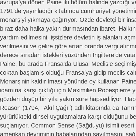
avrupa’ya dönen Paine iki bölüm halinde yazdığı v
1791’de yayınladığı kitabında cumhuriyet yönetimini
monarşiyi yıkmaya çağırıyor. Özde devletçi bir insa
biraz daha halka yakın durmasından ibaret. Halkın 
yardım edilmesini, işsizlere devletin iş alanları açm
verilmesini ve gelire göre artan oranda vergi alınma
derece sıradan istekleri yüzünden İngiltere’de vat
Paine, bu arada Fransa’da Ulusal Meclis’e seçilmiş. 
çoktan başlamış olduğu Fransa’ya gidip meclis çalı
Monarşinin kaldırılması yönünde oy kullanan Paine 
idamına karşı çıktığı için Maximilien Robespierre 
gözden düşüp bir yıla yakın süre hapsediliyor. Hap
Reason (1794, “Akıl Çağı”) adlı kitabında da Tanrı
yürürlükteki dinsel uygulamalara karşı olduğunu belirt
suçlanıyor. Common Sense (Sağduyu) isimli eseri 
amerikan devriminin babalarından sayılmasını sağ