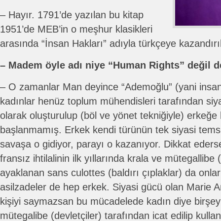
– Hayır. 1791’de yazılan bu kitap
1951’de MEB’in o meşhur klasikleri
arasında “İnsan Hakları” adıyla türkçeye kazandırı
– Madem öyle adı niye “Human Rights” değil d
– O zamanlar Man deyince “Ademoğlu” (yani insan)
kadınlar henüz toplum mühendisleri tarafından siyas
olarak oluşturulup (böl ve yönet tekniğiyle) erkeğe
başlanmamış. Erkek kendi türünün tek siyasi temsilci
savaşa o gidiyor, parayı o kazanıyor. Dikkat ederse
fransız ihtilalinin ilk yıllarında krala ve mütegallibe
ayaklanan sans culottes (baldırı çıplaklar) da onla
asilzadeler de hep erkek. Siyasi gücü olan Marie An
kişiyi saymazsan bu mücadelede kadın diye birşey
mütegalibe (devletçiler) tarafından icat edilip kul