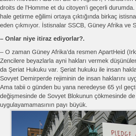
droits de l’Homme et du citoyen’i geçerli durumda
hale getirme eğilimi ortaya çıktığında birkaç istisn
eden çıkmıyor. İstisnalar SSCB, Güney Afrika ve S
– Onlar niye itiraz ediyorlar?.
– O zaman Güney Afrika’da resmen ApartHeid (Irk a
Zencilere beyazlarla ayni hakları vermek düşünüle
da Şeriat Hukuku var. Şeriat hukuku ile insan hakl
Sovyet Demirperde rejiminin de insan haklarını u
Ama tabii o günden bu yana neredeyse 65 yıl geçti
değişmesinde de Sovyet Blokunun çökmesinde de i
uygulayamamasının payı büyük.