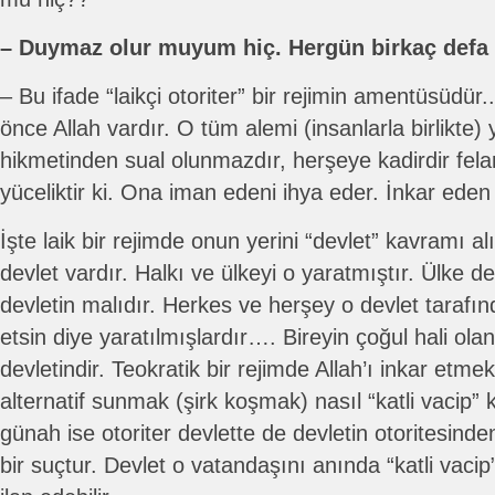
– Duymaz olur muyum hiç. Hergün birkaç defa
– Bu ifade “laikçi otoriter” bir rejimin amentüsüdür.
önce Allah vardır. O tüm alemi (insanlarla birlikte) 
hikmetinden sual olunmazdır, herşeye kadirdir felan.
yüceliktir ki. Ona iman edeni ihya eder. İnkar eden 
İşte laik bir rejimde onun yerini “devlet” kavramı a
devlet vardır. Halkı ve ülkeyi o yaratmıştır. Ülke d
devletin malıdır. Herkes ve herşey o devlet tarafın
etsin diye yaratılmışlardır…. Bireyin çoğul hali ola
devletindir. Teokratik bir rejimde Allah’ı inkar etm
alternatif sunmak (şirk koşmak) nasıl “katli vacip” 
günah ise otoriter devlette de devletin otoritesind
bir suçtur. Devlet o vatandaşını anında “katli vacip