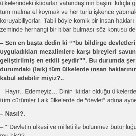
ülkelerindeki iktidarlar vatandaşının başını kılıçl
tüm malına el koymak ve her türlü işkence yapmak
koruyabiliyorlar. Tabii böyle komik bir insan hakları 
zeminde herhangi bir itibar bulması söz konusu değ
– Sen en başta dedin ki “”bu bildirge devletleri
uyguladıkları mezalimlere karşı bireyleri savu
geliştirilmiş en etkili şeydir””. Bu durumda ş
durumdaki (laik) tüm ülkelerde insan haklarının 
kabul edebilir miyiz?..
– Hayır.. Edemeyiz… Dinin iktidar olduğu ülkelerde
tüm cürümler Laik ülkelerde de “devlet” adına aynen
– Nasıl?.
– “”Devletin ülkesi ve milleti ile bölünmez bütünlüğ
mu hiç??