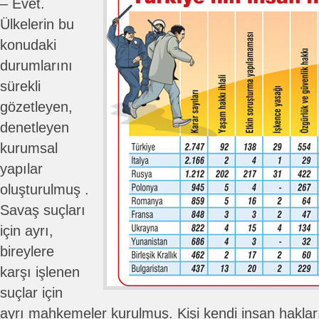
– Evet.
Ülkelerin bu
konudaki
durumlarını
sürekli
gözetleyen,
denetleyen
kurumsal
yapılar
oluşturulmuş .
Savaş suçları
için ayrı,
bireylere
karşı işlenen
suçlar için
ayrı mahkemeler kurulmuş. Kişi kendi insan hakları