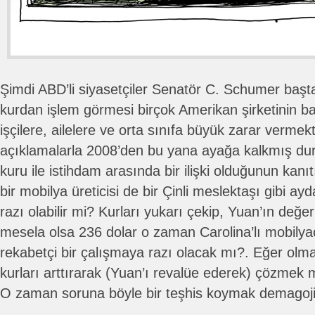
Şimdi ABD’li siyasetçiler Senatör C. Schumer başt
kurdan işlem görmesi birçok Amerikan şirketinin b
işçilere, ailelere ve orta sınıfa büyük zarar vermekt
açıklamalarla 2008’den bu yana ayağa kalkmış du
kuru ile istihdam arasında bir ilişki olduğunun kanıt
bir mobilya üreticisi de bir Çinli meslektaşı gibi a
razı olabilir mi? Kurları yukarı çekip, Yuan’ın değeri
mesela olsa 236 dolar o zaman Carolina’lı mobily
rekabetçi bir çalışmaya razı olacak mı?. Eğer olm
kurları arttırarak (Yuan’ı revalüe ederek) çözmek
O zaman soruna böyle bir teşhis koymak demagojid