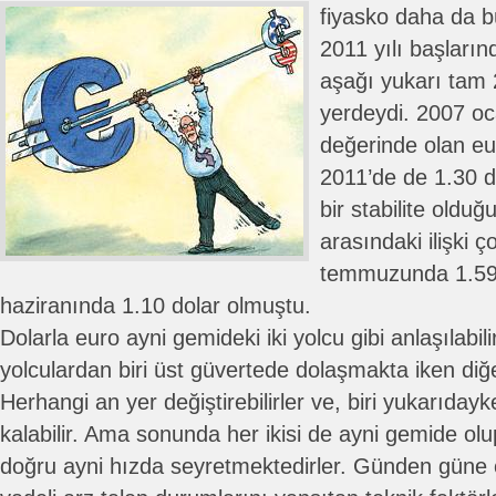
fiyasko daha da 
2011 yılı başların
aşağı yukarı tam
yerdeydi. 2007 oc
değerinde olan eur
2011’de de 1.30 d
bir stabilite olduğ
arasındaki ilişki ç
temmuzunda 1.59 
haziranında 1.10 dolar olmuştu.
Dolarla euro ayni gemideki iki yolcu gibi anlaşılabi
yolculardan biri üst güvertede dolaşmakta iken diğer
Herhangi an yer değiştirebilirler ve, biri yukarıda
kalabilir. Ama sonunda her ikisi de ayni gemide ol
doğru ayni hızda seyretmektedirler. Günden güne o