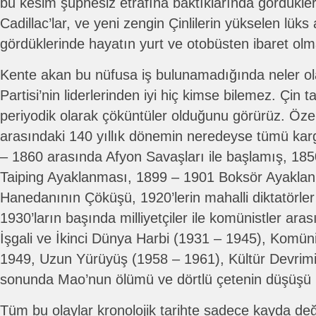
bu kesim şüphesiz etrafına baktıklarında gördükler
Cadillac’lar, ve yeni zengin Çinlilerin yükselen lüks
gördüklerinde hayatın yurt ve otobüsten ibaret olm
Kente akan bu nüfusa iş bulunamadığında neler o
Partisi’nin liderlerinden iyi hiç kimse bilemez. Çin t
periyodik olarak çöküntüler olduğunu görürüz. Öze
arasındaki 140 yıllık dönemin neredeyse tümü kar
– 1860 arasında Afyon Savaşları ile başlamış, 18
Taiping Ayaklanması, 1899 – 1901 Boksör Ayaklan
Hanedanının Çöküşü, 1920’lerin mahalli diktatörle
1930’ların başında milliyetçiler ile komünistler ara
İşgali ve İkinci Dünya Harbi (1931 – 1945), Komünis
1949, Uzun Yürüyüş (1958 – 1961), Kültür Devrimi
sonunda Mao’nun ölümü ve dörtlü çetenin düşüşü 
Tüm bu olaylar kronolojik tarihte sadece kayda de