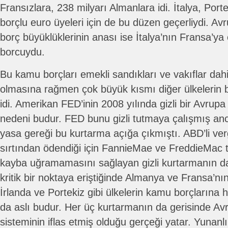
Fransızlara, 238 milyarı Almanlara idi. İtalya, Port
borçlu euro üyeleri için de bu düzen geçerliydi. Avr
borç büyüklüklerinin anası ise İtalya’nın Fransa’ya
borcuydu.
Bu kamu borçları emekli sandıkları ve vakıflar dahil
olmasına rağmen çok büyük kısmı diğer ülkelerin b
idi. Amerikan FED’inin 2008 yılında gizli bir Avru
nedeni budur. FED bunu gizli tutmaya çalışmış anc
yasa gereği bu kurtarma açığa çıkmıştı. ABD’li verg
sırtından ödendiği için FannieMae ve FreddieMac tah
kayba uğramamasını sağlayan gizli kurtarmanın da 
kritik bir noktaya eriştiğinde Almanya ve Fransa’n
İrlanda ve Portekiz gibi ülkelerin kamu borçların
da aslı budur. Her üç kurtarmanın da gerisinde Av
sisteminin iflas etmiş olduğu gerçeği yatar. Yunanlı