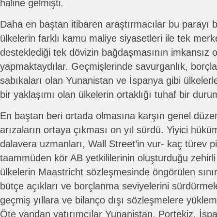
haline gelmişti.
Daha en baştan itibaren araştırmacılar bu parayı
ülkelerin farklı kamu maliye siyasetleri ile tek me
desteklediği tek dövizin bağdaşmasının imkansız o
yapmaktaydılar. Geçmişlerinde savurganlık, borçla
sabıkaları olan Yunanistan ve İspanya gibi ülkelerle
bir yaklaşımı olan ülkelerin ortaklığı tuhaf bir dur
En baştan beri ortada olmasına karşın genel düze
arızaların ortaya çıkması on yıl sürdü. Yiyici hük
dalavera uzmanları, Wall Street’in vur- kaç türev pi
taammüden kör AB yetkililerinin oluşturduğu zehirli
ülkelerin Maastricht sözleşmesinde öngörülen sınır
bütçe açıkları ve borçlanma seviyelerini sürdürmele
geçmiş yıllara ve bilanço dışı sözleşmelere yüklem
Öte yandan yatırımcılar Yunanistan, Portekiz, İspa