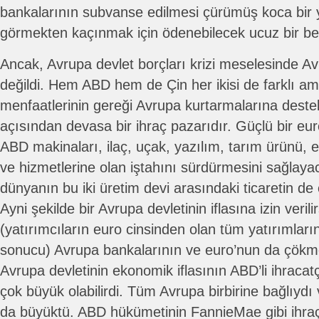
bankalarının subvanse edilmesi çürümüş koca bir
görmekten kaçınmak için ödenebilecek ucuz bir be
Ancak, Avrupa devlet borçları krizi meselesinde A
değildi. Hem ABD hem de Çin her ikisi de farklı a
menfaatlerinin gereği Avrupa kurtarmalarına deste
açısından devasa bir ihraç pazarıdır. Güçlü bir eu
ABD makinaları, ilaç, uçak, yazılım, tarım ürünü, e
ve hizmetlerine olan iştahını sürdürmesini sağlaya
dünyanın bu iki üretim devi arasındaki ticaretin de
Ayni şekilde bir Avrupa devletinin iflasına izin verili
(yatırımcıların euro cinsinden olan tüm yatırımları
sonucu) Avrupa bankalarının ve euro’nun da çökmesi
Avrupa devletinin ekonomik iflasının ABD’li ihracatç
çok büyük olabilirdi. Tüm Avrupa birbirine bağlıy
da büyüktü. ABD hükümetinin FannieMae gibi ihraçç