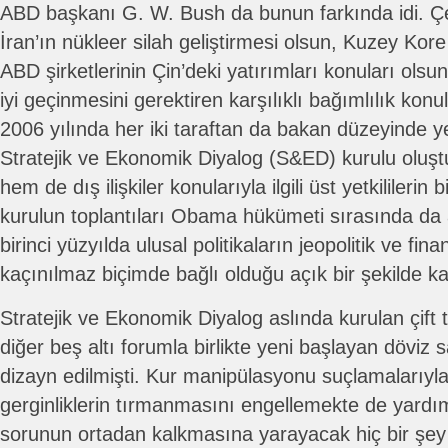
ABD başkanı G. W. Bush da bunun farkında idi. Çeş
İran’ın nükleer silah geliştirmesi olsun, Kuzey Kore i
ABD şirketlerinin Çin’deki yatırımları konuları olsu
iyi geçinmesini gerektiren karşılıklı bağımlılık ko
2006 yılında her iki taraftan da bakan düzeyinde yetk
Stratejik ve Ekonomik Diyalog (S&ED) kurulu oluş
hem de dış ilişkiler konularıyla ilgili üst yetkililerin 
kurulun toplantıları Obama hükümeti sırasında da 
birinci yüzyılda ulusal politikaların jeopolitik ve fina
kaçınılmaz biçimde bağlı olduğu açık bir şekilde ka
Stratejik ve Ekonomik Diyalog aslında kurulan çift ta
diğer beş altı forumla birlikte yeni başlayan döviz s
dizayn edilmişti. Kur manipülasyonu suçlamalarıyl
gerginliklerin tırmanmasını engellemekte de yardı
sorunun ortadan kalkmasına yarayacak hiç bir şey