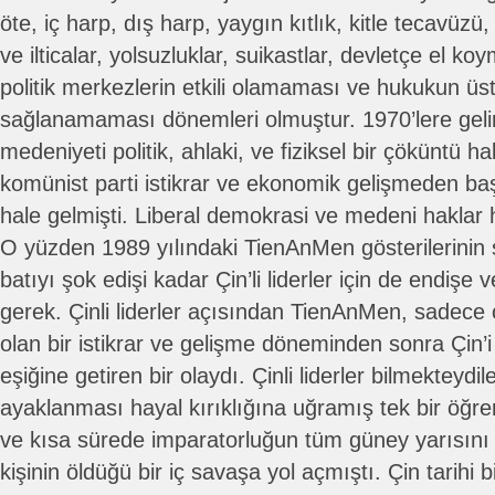
öte, iç harp, dış harp, yaygın kıtlık, kitle tecavüzü,
ve ilticalar, yolsuzluklar, suikastlar, devletçe el koym
politik merkezlerin etkili olamaması ve hukukun ü
sağlanamaması dönemleri olmuştur. 1970’lere gelin
medeniyeti politik, ahlaki, ve fiziksel bir çöküntü ha
komünist parti istikrar ve ekonomik gelişmeden ba
hale gelmişti. Liberal demokrasi ve medeni haklar h
O yüzden 1989 yılındaki TienAnMen gösterilerinin ş
batıyı şok edişi kadar Çin’li liderler için de endişe
gerek. Çinli liderler açısından TienAnMen, sadece
olan bir istikrar ve gelişme döneminden sonra Çin’
eşiğine getiren bir olaydı. Çinli liderler bilmekteydil
ayaklanması hayal kırıklığına uğramış tek bir öğr
ve kısa sürede imparatorluğun tüm güney yarısını 
kişinin öldüğü bir iç savaşa yol açmıştı. Çin tarihi 