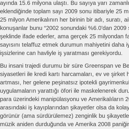
ayında 15.6 milyona ulaştı. Bu sayıya yarı zamanlı
eklendiğinde toplam sayı 2009 sonu itibariyle 25 m
25 milyon Amerikalının her birinin bir adı, suratı, aile
konuşanlar bunu “2002 sonundaki %6.0’dan 2009 
şeklinde ifade ederler, ama gerçek 25 milyondan fa
sayısını telaffuz etmek durumun mahiyetini daha iy
işsizlerine can havliyle iş yaratması gerekiyordu.
Bu insani trajedi durumu bir süre Greenspan ve Be
siyasetleri ile kredi kartı harcamaları, ev ve şirket 
artması, her gelene peşinatsız ipotekli gayrimenkul 
uygulamaların yarattığı öfori ile maskelenerek durum
para üzerindeki manipülasyonu ve Amerikalıların 20
arasındaki iş kayıplarından şikayetler olsa da kola
görünür (ama sürdürülemez) zenginlik bu şikayetler
müzik aniden durduğunda ve Amerika 2008 paniği