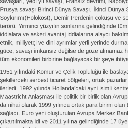
savaşları, yedi yıl savaşı, Fransız devrimi, Napoly
Prusya savaşı Birinci Dünya Savaşı, İkinci Dünya 
Soykırımı(Holokost), Demir Perdenin çöküşü ve s
terörü. Yirminci yüzyılın sonlarına gelindiğinde tüm
iddialara ve askeri avantaj iddialarına alaycı bakı
etnik, milliyetçi ve dini ayrımlar yerli yerinde durmakla
güce, savaşı imkansız değilse de göze alınamaz ha
tüm ekonomileri birbirine bağlayacak bir şeye ihti
1951 yılındaki Kömür ve Çelik Topluluğu ile başlaya
şekillerdeki serbest ticaret bölgeleri, ortak pazarla
ilerledi. 1992 yılında Hollanda’daki ayni isimli ken
Maastricht Anlaşması ile politik bir birlik olan Avrupa
da nihai olarak 1999 yılında ortak para birimi olan
sağladı. Euro yeni oluşturulan Avrupa Merkez Ban
çıkartılmakta idi ve 2011 yılına gelindiğinde 17 üye