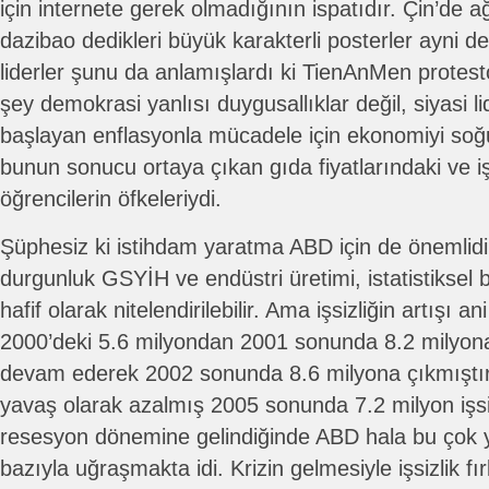
için internete gerek olmadığının ispatıdır. Çin’de a
dazibao dedikleri büyük karakterli posterler ayni der
liderler şunu da anlamışlardı ki TienAnMen protest
şey demokrasi yanlısı duygusallıklar değil, siyasi li
başlayan enflasyonla mücadele için ekonomiyi soğ
bunun sonucu ortaya çıkan gıda fiyatlarındaki ve işsi
öğrencilerin öfkeleriydi.
Şüphesiz ki istihdam yaratma ABD için de önemlidir.
durgunluk GSYİH ve endüstri üretimi, istatistiksel
hafif olarak nitelendirilebilir. Ama işsizliğin artışı an
2000’deki 5.6 milyondan 2001 sonunda 8.2 milyon
devam ederek 2002 sonunda 8.6 milyona çıkmıştı
yavaş olarak azalmış 2005 sonunda 7.2 milyon işsi
resesyon dönemine gelindiğinde ABD hala bu çok yü
bazıyla uğraşmakta idi. Krizin gelmesiyle işsizlik f