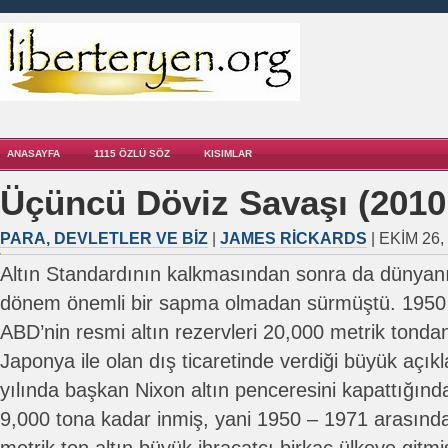
ANASAYFA
1115 ÖZLÜ SÖZ
KISIMLAR
Üçüncü Döviz Savaşı (2010
PARA, DEVLETLER VE BIZ
|
JAMES RICKARDS
| EKIM 26,
Altın Standardının kalkmasından sonra da dünyanı
dönem önemli bir sapma olmadan sürmüştü. 1950 y
ABD’nin resmi altın rezervleri 20,000 metrik tonda
Japonya ile olan dış ticaretinde verdiği büyük açık
yılında başkan Nixon altın penceresini kapattığında
9,000 tona kadar inmiş, yani 1950 – 1971 arasında