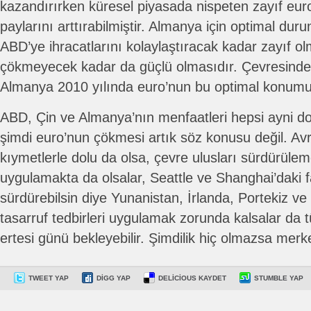
kazandırırken küresel piyasada nispeten zayıf eu
paylarını arttırabilmiştir. Almanya için optimal du
ABD’ye ihracatlarını kolaylaştıracak kadar zayıf 
çökmeyecek kadar da güçlü olmasıdır. Çevresinde
Almanya 2010 yılında euro’nun bu optimal konumun
ABD, Çin ve Almanya’nın menfaatleri hepsi ayni do
şimdi euro’nun çökmesi artık söz konusu değil. Avr
kıymetlerle dolu da olsa, çevre ulusları sürdürüleme
uygulamakta da olsalar, Seattle ve Shanghai’daki f
sürdürebilsin diye Yunanistan, İrlanda, Portekiz ve
tasarruf tedbirleri uygulamak zorunda kalsalar da
ertesi günü bekleyebilir. Şimdilik hiç olmazsa me
TWEET YAP
DIGG YAP
DELICIOUS KAYDET
STUMBLE YAP