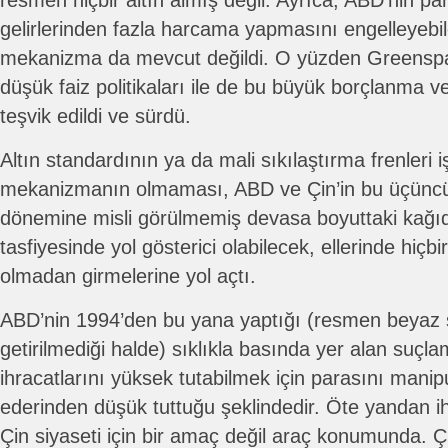
resmen hiçbir altın almış değil. Ayrıca, ABD’nin p
gelirlerinden fazla harcama yapmasını engelleyebil
mekanizma da mevcut değildi. O yüzden Greenspa
düşük faiz politikaları ile de bu büyük borçlanm
teşvik edildi ve sürdü.
Altın standardının ya da mali sıkılaştırma frenleri i
mekanizmanın olmaması, ABD ve Çin’in bu üçüncü
dönemine misli görülmemiş devasa boyuttaki kağıda
tasfiyesinde yol gösterici olabilecek, ellerinde hiçbi
olmadan girmelerine yol açtı.
ABD’nin 1994’den bu yana yaptığı (resmen beyaz s
getirilmediği halde) sıklıkla basında yer alan suçlam
ihracatlarını yüksek tutabilmek için parasını manipu
ederinden düşük tuttuğu şeklindedir. Öte yandan i
Çin siyaseti için bir amaç değil araç konumunda. Çi