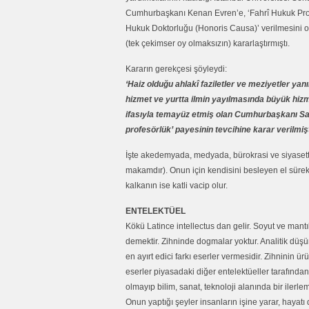
Cumhurbaşkanı Kenan Evren’e, ‘Fahrî Hukuk Pro
Hukuk Doktorluğu (Honoris Causa)’ verilmesini oy
(tek çekimser oy olmaksızın) kararlaştırmıştı.
Kararın gerekçesi şöyleydi:
‘Haiz olduğu ahlakî faziletler ve meziyetler ya
hizmet ve yurtta ilmin yayılmasında büyük hiz
ifasıyla temayüz etmiş olan Cumhurbaşkanı Sayın
profesörlük’ payesinin tevcihine karar verilmişti
İşte akedemyada, medyada, bürokrasi ve siyasette 
makamdır). Onun için kendisini besleyen el süre
kalkanın ise katli vacip olur.
ENTELEKTÜEL
Kökü Latince intellectus dan gelir. Soyut ve mantı
demektir. Zihninde dogmalar yoktur. Analitik düşün
en ayırt edici farkı eserler vermesidir. Zihninin ür
eserler piyasadaki diğer entelektüeller tarafından 
olmayıp bilim, sanat, teknoloji alanında bir ilerle
Onun yaptığı şeyler insanların işine yarar, hayatı 