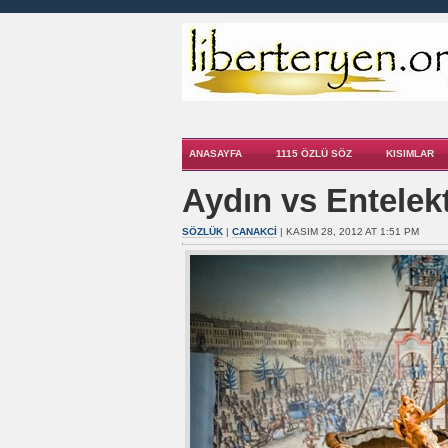
ANASAYFA
1115 ÖZLÜ SÖZ
KISIMLAR
Aydın vs Entelek
SÖZLÜK
|
CANAKCI
| KASIM 28, 2012 AT 1:51 PM