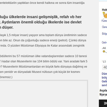
, entelektüelin yaptıkları önce kendi halkına ve sonra tüm insanlığa
duğu ülkelerde insani gelişmişlik, refah vb her
. Aydınların önemli olduğu ilkelerde ise devlet
m düşer.
aşık 1,5 milyar insan) yaşıyor ama toplam dünya üretiminin sadece
nden bile az. Onun da çoğunluğu sadece enerji (petrol). Çünkü dünya
rında. O yüzden Müslüman Etiyopya ile Katar arasındaki zenginlik
l ödüllerini bu 57 müslüman ülke vatandaşlarından sadece 10 tanesi
i kadar olan Musevilerin ise 104 bilim ödülü var. Yani aradaki fark 5
bilir? Musevilerin Müslümanlardan en büyük farkı dünyaya dağılmış ve
peten yenidir ve dünyadaki Musevi nüfusun çok küçük bir kısmını
 önemsiz.)