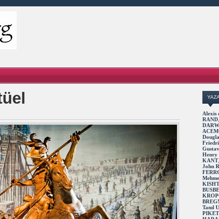
tüel
YAZ
Alexi
RAND
DARW
ACEM
Dougl
Fried
Gusta
Henry
KANT
John 
FERR
Mehme
KISH
BUSB
KROP
BREG
Tanıl
PIKE