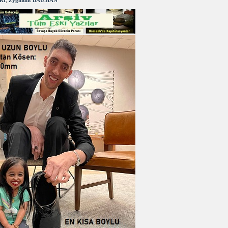
RI
,
Zygmunt BAUMAN