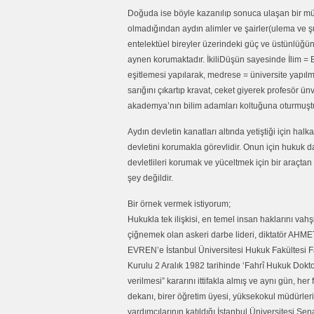
Doğuda ise böyle kazanılıp sonuca ulaşan bir m
olmadığından aydın alimler ve şairler(ulema ve şu
entelektüel bireyler üzerindeki güç ve üstünlüğü
aynen korumaktadır. İkiliDüşün sayesinde İlim = B
eşitlemesi yapılarak, medrese = üniversite yapıl
sarığını çıkartıp kravat, ceket giyerek profesör ün
akademya’nın bilim adamları koltuğuna oturmuştu
Aydın devletin kanatları altında yetiştiği için halk
devletini korumakla görevlidir. Onun için hukuk d
devletlileri korumak ve yüceltmek için bir araçtan
şey değildir.
Bir örnek vermek istiyorum;
Hukukla tek ilişkisi, en temel insan haklarını vahş
çiğnemek olan askeri darbe lideri, diktatör AH
EVREN’e İstanbul Üniversitesi Hukuk Fakültesi F
Kurulu 2 Aralık 1982 tarihinde ‘Fahrî Hukuk Dokt
verilmesi” kararını ittifakla almış ve aynı gün, her 
dekanı, birer öğretim üyesi, yüksekokul müdürleri
yardımcılarının katıldığı İstanbul Üniversitesi Sen