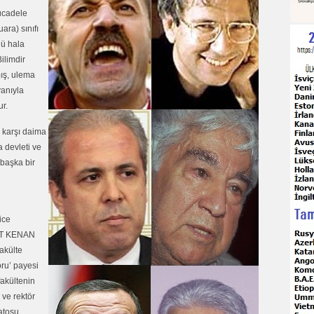
ücadele
ara) sınıfı
nü hala
ilimdir
mış, ulema
vanıyla
r.
a karşı daima
a devleti ve
 başka bir
ice
MET KENAN
akülte
oru’ payesi
fakültenin
 ve rektör
atosu,