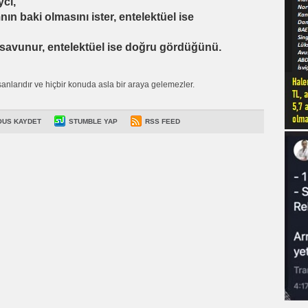
yci,
ın baki olmasını ister, entelektüel ise
avunur, entelektüel ise doğru gördüğünü.
anlarıdır ve hiçbir konuda asla bir araya gelemezler.
OUS KAYDET
STUMBLE YAP
RSS FEED