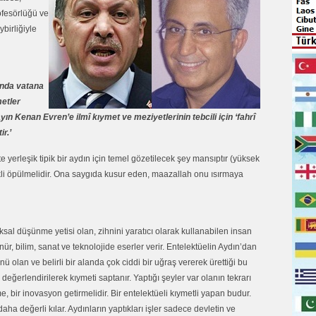
fesörlüğü ve
birliğiyle
nında vatana
metler
 Kenan Evren’e ilmî kıymet ve meziyetlerinin tebcili için ‘fahrî
r.’
yerleşik tipik bir aydın için temel gözetilecek şey mansıptır (yüksek
kli öpülmelidir. Ona saygıda kusur eden, maazallah onu ısırmaya
ksal düşünme yetisi olan, zihnini yaratıcı olarak kullanabilen insan
ür, bilim, sanat ve teknolojide eserler verir. Entelektüelin Aydın’dan
ünü olan ve belirli bir alanda çok ciddi bir uğraş vererek ürettiği bu
değerlendirilerek kıymeti saptanır. Yaptığı şeyler var olanın tekrarı
me, bir inovasyon getirmelidir. Bir entelektüeli kıymetli yapan budur.
daha değerli kılar. Aydınların yaptıkları işler sadece devletin ve