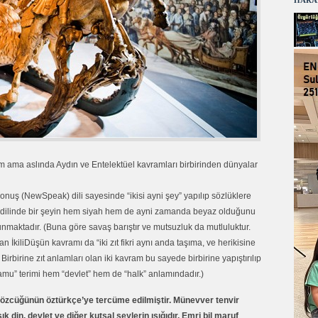
HARA
im ama aslında Aydın ve Entelektüel kavramları birbirinden dünyalar
konuş (NewSpeak) dili sayesinde “ikisi ayni şey” yapılıp sözlüklere
uş dilinde bir şeyin hem siyah hem de ayni zamanda beyaz olduğunu
maktadır. (Buna göre savaş barıştır ve mutsuzluk da mutluluktur.
n İkiliDüşün kavramı da “iki zıt fikri aynı anda taşıma, ve herikisine
irbirine zıt anlamları olan iki kavram bu sayede birbirine yapıştırılıp
kamu” terimi hem “devlet” hem de “halk” anlamındadır.)
zcüğünün öztürkçe’ye tercüme edilmiştir. Münevver tenvir
ık din, devlet ve diğer kutsal şeylerin ışığıdır. Emri bil maruf