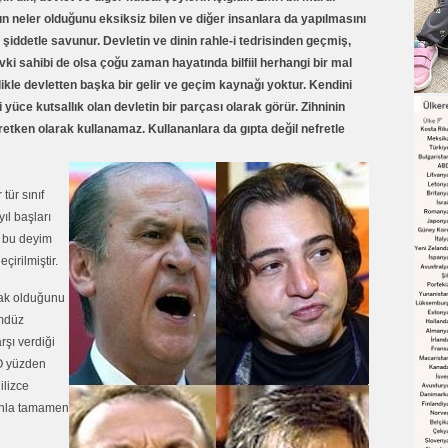
arın neler olduğunu eksiksiz bilen ve diğer insanlara da yapılmasını
i şiddetle savunur. Devletin ve dinin rahle-i tedrisinden geçmiş,
 sahibi de olsa çoğu zaman hayatında bilfiil herhangi bir mal
ikle devletten başka bir gelir ve geçim kaynağı yoktur. Kendini
yüce kutsallık olan devletin bir parçası olarak görür. Zihninin
etken olarak kullanamaz. Kullananlara da gıpta değil nefretle
tür sınıf
ıl başları
a bu deyim
irilmiştir.
lak olduğunu
ümdüz
rşı verdiği
 O yüzden
ilizce
anla tamamen