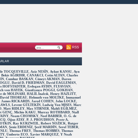
RSS
ARLAR
s de TOCQUEVILLE
,
Aziz NESİN
,
Aykut KANSU
,
Ayn
,
Bekir AĞIRDIR
,
CANAKCI
,
Cetin ALTAN
,
Charles
IN
,
Cumhur BASKAN
,
Cüneyt AKMAN
,
Daron
OGLU
,
David D. FRIEDMAN
,
David EAGLEMAN
,
as HOFSTADTER
,
Erdogan AYDIN
,
FLYAVIAN
,
rich von HAYEK
,
Gianfranco POGGI
,
GOKHAN
,
ve de MOLINARI
,
HALİL İnalcık
,
Henry HAZLITT
,
 David THOREAU
,
Helmuth von MOLTKE
,
Immanuel
,
James RICKARDS
,
Jared COHEN
,
John LOCKE
,
RAWLS
,
Levent GÜLTEKİN
,
Ludwig Von MISES
,
Marc
O
,
Matt RIDLEY
,
Max STIRNER
,
Mahfi EĞİLMEZ
,
t GENÇ
,
Michio KAKU
,
Murray ROTHBARD
,
Niall
TAINY
,
Noam CHOMSKY
,
Noel BARBER
,
O. G. de
ECQ
,
Oğuz ATAY
,
P. J. PROUDHON
,
Pyotr A.
OTKIN
,
Ray KURZWEIL
,
Robert NOZICK
,
Rutger
MAN
,
Şeniz ERDENİZ
,
Şerif MARDİN
,
Serol TEBER
,
 UNLU
,
Thomas FREY
,
Thomas HOBBES
,
Thomas
TTY
,
Umberto ECO
,
Xavier MARQUEZ
,
Y Noah