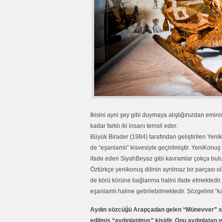
İkisini ayni şey gibi duymaya alıştığınızdan emin
kadar farklı iki insanı temsil eder.
Büyük Birader (1984) tarafından geliştirilen Yeni
de “eşanlamlı” kisvesiyle geçirilmiştir. YeniKon
ifade eden SiyahBeyaz gibi kavramlar çokça bulun
Öztürkçe yenikonuş dilinin ayrılmaz bir parçası ola
de körü körüne bağlanma halini ifade etmektedir. B
eşanlamlı haline getirilebilmektedir. Sözgelimi “
Aydın sözcüğü Arapçadan gelen “Münevver” sö
edilmiş “aydınlatılmış” kişidir. Onu aydınlatan ış