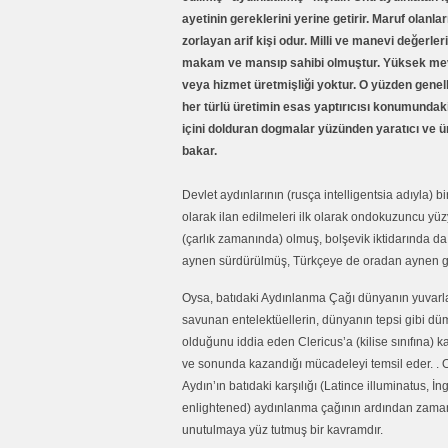
ayetinin gereklerini yerine getirir. Maruf olanl
zorlayan arif kişi odur. Milli ve manevi değerler
makam ve mansıp sahibi olmuştur. Yüksek mevki
veya hizmet üretmişliği yoktur. O yüzden genell
her türlü üretimin esas yaptırıcısı konumundaki 
içini dolduran dogmalar yüzünden yaratıcı ve ür
bakar.
Devlet aydınlarının (rusça intelligentsia adıyla) bir 
olarak ilan edilmeleri ilk olarak ondokuzuncu yüzy
(çarlık zamanında) olmuş, bolşevik iktidarında d
aynen sürdürülmüş, Türkçeye de oradan aynen geç
Oysa, batıdaki Aydınlanma Çağı dünyanın yuvar
savunan entelektüellerin, dünyanın tepsi gibi d
olduğunu iddia eden Clericus’a (kilise sınıfına) ka
ve sonunda kazandığı mücadeleyi temsil eder. .
Aydın’ın batıdaki karşılığı (Latince illuminatus, İng
enlightened) aydınlanma çağının ardından zam
unutulmaya yüz tutmuş bir kavramdır.