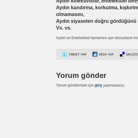
Aydın kolektivisttir, entelektüel bire
Aydın kandırma, korkutma, kışkırtmn
olmamasını,
Aydın siyaseten doğru gördüğünü s
Vs. vs.
Aydın ve Entelektüel tamamen ayrı dünyaların ins
TWEET YAP
DIGG YAP
DELICI
Yorum gönder
Yorum göndermek için
giriş
yapmalısınız.