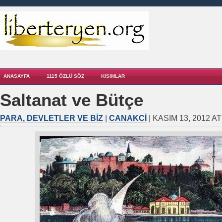
ANASAYFA
1115 ÖZLÜ SÖZ
KISIMLAR
Saltanat ve Bütçe
PARA, DEVLETLER VE BIZ
|
CANAKCI
| KASIM 13, 2012 AT