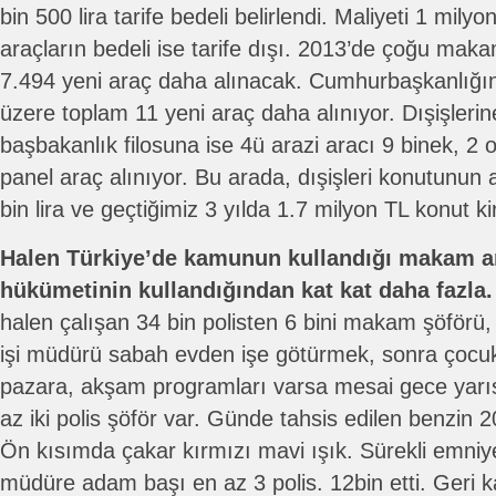
bin 500 lira tarife bedeli belirlendi. Maliyeti 1 milyon
araçların bedeli ise tarife dışı. 2013’de çoğu mak
7.494 yeni araç daha alınacak. Cumhurbaşkanlığına
üzere toplam 11 yeni araç daha alınıyor. Dışişleri
başbakanlık filosuna ise 4ü arazi aracı 9 binek, 2 
panel araç alınıyor. Bu arada, dışişleri konutunun 
bin lira ve geçtiğimiz 3 yılda 1.7 milyon TL konut ki
Halen Türkiye’de kamunun kullandığı makam a
hükümetinin kullandığından kat kat daha fazla.
halen çalışan 34 bin polisten 6 bini makam şöförü, 
işi müdürü sabah evden işe götürmek, sonra çocukla
pazara, akşam programları varsa mesai gece yarıs
az iki polis şöför var. Günde tahsis edilen benzin 20 
Ön kısımda çakar kırmızı mavi ışık. Sürekli emniyet
müdüre adam başı en az 3 polis. 12bin etti. Geri ka