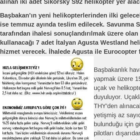
alınan iki adet Sikorsky S92 helikopter yer alac
Başbakan’ın yeni helikopterlerinden ilki gelece
ise temmuz ayında teslim edilecek. Savunma S
tarafından ihalesi sonuçlandırılmak üzere olan
kullanacağı 7 adet İtalyan Agusta Westland hel
hizmet verecek. İhalede Agusta ile Eurocopter f
Başbakanlık hav
yapmak üzere 15
uçak ve helikopte
duyuluyor. Uçakla
THY’den alınacak
yetişmiş az sayıd
bulunduğu için g
pilotları dışarı