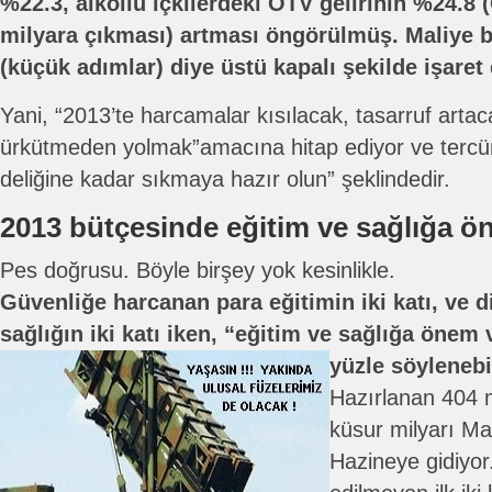
%22.3, alkollü içkilerdeki ÖTV gelirinin %24.8
milyara çıkması) artması öngörülmüş. Maliye 
(küçük adımlar) diye üstü kapalı şekilde işaret 
Yani, “2013’te harcamalar kısılacak, tasarruf arta
ürkütmeden yolmak”amacına hitap ediyor ve tercü
deliğine kadar sıkmaya hazır olun” şeklindedir.
2013 bütçesinde eğitim ve sağlığa ö
Pes doğrusu. Böyle birşey yok kesinlikle.
Güvenliğe harcanan para eğitimin iki katı, ve 
sağlığın iki katı iken, “eğitim ve sağlığa önem v
yüzle söylenebil
Hazırlanan 404 m
küsur milyarı Ma
Hazineye gidiyor