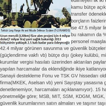
edilmeyen ilk ik
kamu bütçe açıkl
transfer ödenekle
borçların faizleri
ise 47.5 milyar li
bu rakamın da %
personel maaşlar
42.4 milyar görünen savunma ve güvenlik bütçeleri
(güçlendirme vakfı vb) bütçe dışı (jokey kulübü, mil
kurumlar vergisi hasılatı üzerinden aktarılan paylar
yapılan harcamalar da eklendiğinde ikiye katlanı
Sanayii destekleme Fonu ve TSK GV hissedarı old
firma(MKEK, Aselsan vb) yeni Sayıştay yasasına g
denetlenemiyor, harcamaları açıklanamıyor). 15 h
yönetmeliğe göre; MSB, MIT, SSM, KDGM, MGK, 
güvenlik kurumlarının satın almaları ve taşınır taş