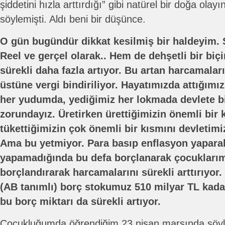
şiddetini hızla arttırdığı” gibi natürel bir doğa olayı
söylemişti. Aldı beni bir düşünce.
O gün bugündür dikkat kesilmiş bir haldeyim. S
Reel ve gerçel olarak.. Hem de dehşetli bir bi
sürekli daha fazla artıyor. Bu artan harcamaları
üstüne vergi bindiriliyor. Hayatımızda attığımı
her yudumda, yediğimiz her lokmada devlete b
zorundayız. Üretirken ürettiğimizin önemli bir 
tükettiğimizin çok önemli bir kısmını devletim
Ama bu yetmiyor. Para basıp enflasyon yaparak
yapamadığında bu defa borçlanarak çocuklarımı
borçlandırarak harcamalarını sürekli arttırıyor
(AB tanımlı) borç stokumuz 510 milyar TL kadar
bu borç miktarı da sürekli artıyor.
Çocukluğumda öğrendiğim 23 nisan marşında şöyl