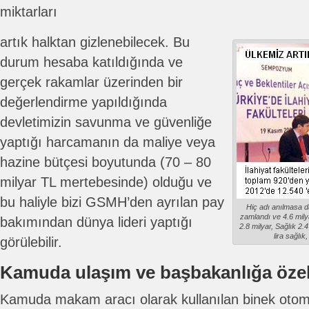
miktarları
artık halktan gizlenebilecek. Bu
durum hesaba katıldığında ve
gerçek rakamlar üzerinden bir
değerlendirme yapıldığında
devletimizin savunma ve güvenliğe
yaptığı harcamanın da maliye veya
hazine bütçesi boyutunda (70 – 80
milyar TL mertebesinde) olduğu ve
bu haliyle bizi GSMH’den ayrılan pay
Hiç adı anılmasa d
zamlandı ve 4.6 milyar
bakımından dünya lideri yaptığı
2.8 milyar, Sağlık 2.4
lira sağlık
görülebilir.
Kamuda ulaşım ve başbakanlığa öze
Kamuda makam aracı olarak kullanılan binek otomobi