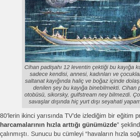
Cihan padişahı 12 leventin çektiği bu kayığa ku
sadece kendisi, annesi, kadınları ve çocuklar
saltanat kayığında haliç ve boğaz içinde dolaşı
denilen şey bu kayığa binebilmekti. Cihan 
otobüsü, sikorsky, gulfstream ney bilmezdi. Ç
savaşlar dışında hiç yurt dışı seyahati yapam
80’lerin ikinci yarısında TV’de izlediğim bir eğitim
harcamalarının hızla arttığı günümüzde
” şeklin
çalınmıştı. Sunucu bu cümleyi “havaların hızla so