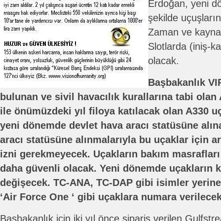
Erdoğan, yeni d
şekilde uçuşların
Zaman ve kaynak
Slotlarda (iniş-ka
olacak.
Başbakanlık VI
bulunan ve sivil havacılık kurallarına tabi ola
ile önümüzdeki yıl filoya katılacak olan A330 uç
yeni dönemde devlet hava aracı statüsüne alın
aracı statüsüne alınmalarıyla bu uçaklar için art
izni gerekmeyecek. Uçakların bakım masrafları
daha güvenli olacak. Yeni dönemde uçakların k
değişecek. TC-ANA, TC-DAP gibi isimler yerin
‘Air Force One ‘ gibi uçaklara numara verilecek
Başbakanlık için iki yıl önce sipariş verilen Gulfst