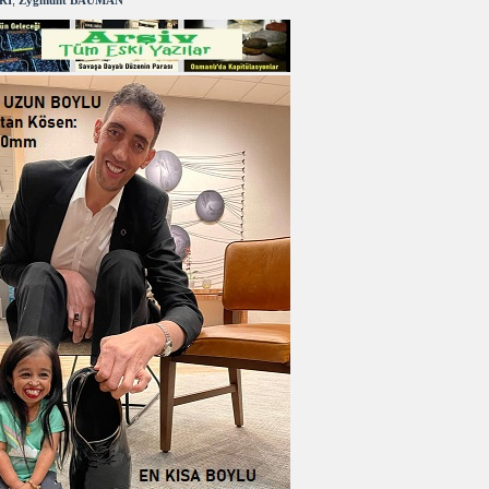
RI
,
Zygmunt BAUMAN