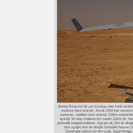
Boeing firmasının bir yan kuruluşu olan Insitu tarafında
insansız hava aracıdır. Ancak 2004 Irak savaşında 
kamerası, stabilize taret sistemli, 100km erişimli il
açıklığı 3m olup ortalama hızı saatte 111km dir. Ha
pnömatik katapult kullanılır. İnişi için de 15m bir dir
hem uçağın hem de direğin üstündeki hassas G
ScanEagle sistemi nin dört uçak, SuperWedge, Sk