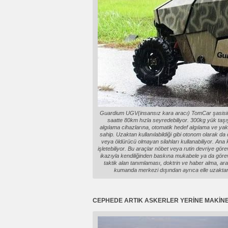
Guardium UGV(insansız kara aracı) TomCar şasisind
saatte 80km hızla seyredebiliyor. 300kg yük taşıya
algılama cihazlarına, otomatik hedef algılama ve yak
sahip. Uzaktan kullanılabildiği gibi otonom olarak d
veya öldürücü olmayan silahları kullanabiliyor. An
işletebiliyor. Bu araçlar nöbet veya rutin devriye göre
ikazıyla kendiliğinden baskına mukabele ya da görev
taktik alan tanımlaması, doktrin ve haber alma, a
kumanda merkezi dışından ayrıca elle uzaktan k
CEPHEDE ARTIK ASKERLER YERİNE MAKİN