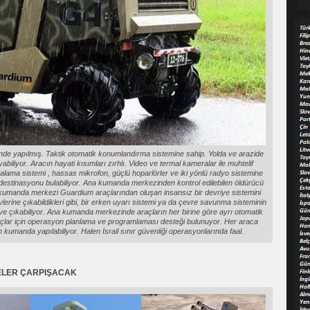
e yapılmış. Taktik otomatik konumlandırma sistemine sahip. Yolda ve arazide
biliyor. Aracın hayati kısımları zırhlı. Video ve termal kameralar ile muhtelif
alama sistemi , hassas mikrofon, güçlü hoparlörler ve iki yönlü radyo sistemine
a destinasyonu bulabiliyor. Ana kumanda merkezinden kontrol edilebilen öldürücü
a kumanda merkezi Guardium araçlarından oluşan insansız bir devriye sistemini
vlerine çıkabildikleri gibi, bir erken uyarı sistemi ya da çevre savunma sisteminin
e çıkabiliyor. Ana kumanda merkezinde araçların her birine göre ayrı otomatik
raçlar için operasyon planlama ve programlaması desteği bulunuyor. Her araca
umanda yapılabiliyor. Halen İsrail sınır güvenliği operasyonlarında faal.
ELER ÇARPIŞACAK