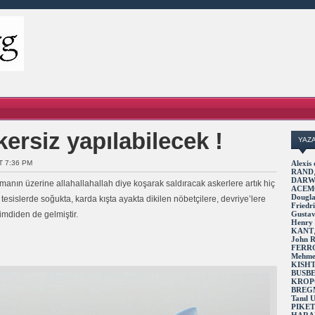
kersiz yapılabilecek !
YAZ
T 7:36 PM
Alexi
RAND
DARW
nın üzerine allahallahallah diye koşarak saldıracak askerlere artık hiç
ACEM
Dougl
, tesislerde soğukta, karda kışta ayakta dikilen nöbetçilere, devriye’lere
Fried
şimdiden de gelmiştir.
Gusta
Henry
KANT
John 
FERR
Mehme
KISH
BUSB
KROP
BREG
Tanıl
PIKE