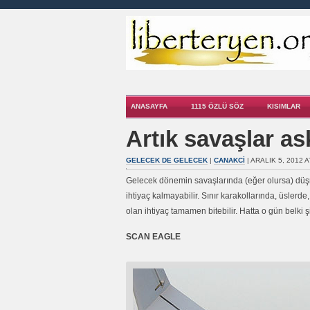
ANASAYFA
1115 ÖZLÜ SÖZ
KISIMLAR
Artık savaşlar as
GELECEK DE GELECEK
|
CANAKCI
| ARALIK 5, 2012 A
Gelecek dönemin savaşlarında (eğer olursa) düşma
ihtiyaç kalmayabilir. Sınır karakollarında, üslerde
olan ihtiyaç tamamen bitebilir. Hatta o gün belki 
SCAN EAGLE