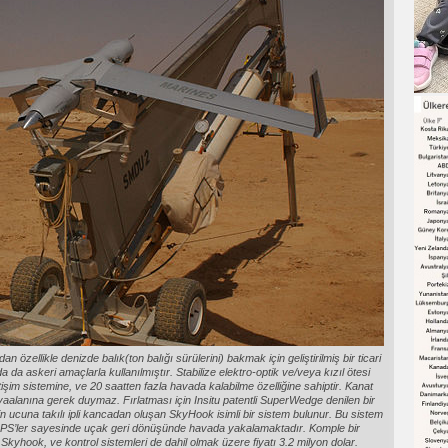
n özellikle denizde balık(ton balığı sürülerini) bakmak için geliştirilmiş bir ticari
da askeri amaçlarla kullanılmıştır. Stabilize elektro-optik ve/veya kızıl ötesi
etişim sistemine, ve 20 saatten fazla havada kalabilme özelliğine sahiptir. Kanat
vaalanına gerek duymaz. Fırlatması için Insitu patentli SuperWedge denilen bir
eğin ucuna takılı ipli kancadan oluşan SkyHook isimli bir sistem bulunur. Bu sistem
PS’ler sayesinde uçak geri dönüşünde havada yakalamaktadır. Komple bir
yhook, ve kontrol sistemleri de dahil olmak üzere fiyatı 3.2 milyon dolar.