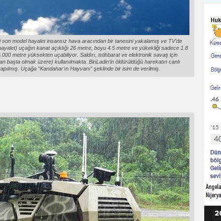
i son model hayalet insansız hava aracından bir tanesini yakalamış ve TV’de
yalet) uçağın kanat açıklığı 26 metre, boyu 4.5 metre ve yükekliği sadece 1.8
5.000 metre yüksekten uçabiliyor. Saldırı, istihbarat ve elektronik savaş için
stan başta olmak üzere) kullanılmakta. BinLadin’in öldürüldüğü harekatın canlı
pılmış. Uçağa “Kandahar’ın Hayvanı” şeklinde bir isim de verilmiş.