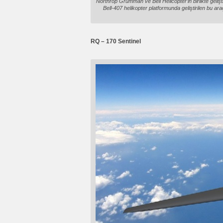
Northrop Grumman ve Bell Helicopter’in birlikte geliştir
Bell-407 helikopter platformunda geliştirilen bu ar
RQ – 170 Sentinel