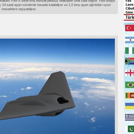
dikleri ‘Fire-X’ isimli orta menzilli pilotsuz helikopter ümit vaat ediyor. FAA-onaylı
aç 14 saati aşan sürelerde havada kalabiliyor ve 1,5 tonu aşan ağırlıkları uzun
mesafelere taşıyabiliyor.