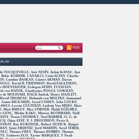
RSS
ARLAR
s de TOCQUEVILLE
,
Aziz NESİN
,
Aykut KANSU
,
Ayn
,
Bekir AĞIRDIR
,
CANAKCI
,
Cetin ALTAN
,
Charles
IN
,
Cumhur BASKAN
,
Cüneyt AKMAN
,
Daron
OGLU
,
David D. FRIEDMAN
,
David EAGLEMAN
,
as HOFSTADTER
,
Erdogan AYDIN
,
FLYAVIAN
,
rich von HAYEK
,
Gianfranco POGGI
,
GOKHAN
,
ve de MOLINARI
,
HALİL İnalcık
,
Henry HAZLITT
,
 David THOREAU
,
Helmuth von MOLTKE
,
Immanuel
,
James RICKARDS
,
Jared COHEN
,
John LOCKE
,
RAWLS
,
Levent GÜLTEKİN
,
Ludwig Von MISES
,
Marc
O
,
Matt RIDLEY
,
Max STIRNER
,
Mahfi EĞİLMEZ
,
t GENÇ
,
Michio KAKU
,
Murray ROTHBARD
,
Niall
TAINY
,
Noam CHOMSKY
,
Noel BARBER
,
O. G. de
ECQ
,
Oğuz ATAY
,
P. J. PROUDHON
,
Pyotr A.
OTKIN
,
Ray KURZWEIL
,
Robert NOZICK
,
Rutger
MAN
,
Şeniz ERDENİZ
,
Şerif MARDİN
,
Serol TEBER
,
 UNLU
,
Thomas FREY
,
Thomas HOBBES
,
Thomas
TTY
,
Umberto ECO
,
Xavier MARQUEZ
,
Y Noah