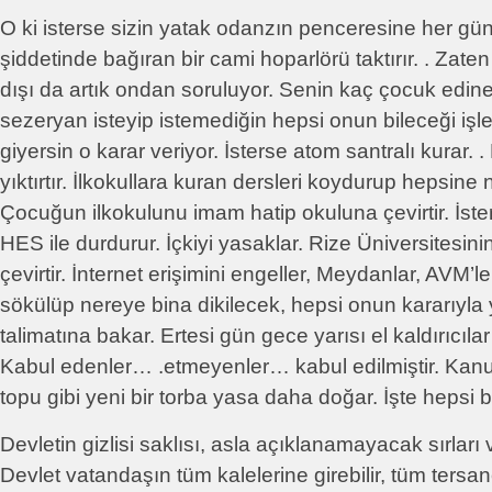
O ki isterse sizin yatak odanzın penceresine her gü
şiddetinde bağıran bir cami hoparlörü taktırır. . Zate
dışı da artık ondan soruluyor. Senin kaç çocuk edine
sezeryan isteyip istemediğin hepsi onun bileceği işle
giyersin o karar veriyor. İsterse atom santralı kurar. 
yıktırtır. İlkokullara kuran dersleri koydurup hepsine n
Çocuğun ilkokulunu imam hatip okuluna çevirtir. İste
HES ile durdurur. İçkiyi yasaklar. Rize Üniversitesini
çevirtir. İnternet erişimini engeller, Meydanlar, AVM’
sökülüp nereye bina dikilecek, hepsi onun kararıyla ya
talimatına bakar. Ertesi gün gece yarısı el kaldırıcıla
Kabul edenler… .etmeyenler… kabul edilmiştir. Kanu
topu gibi yeni bir torba yasa daha doğar. İşte hepsi 
Devletin gizlisi saklısı, asla açıklanamayacak sırları
Devlet vatandaşın tüm kalelerine girebilir, tüm tersanel