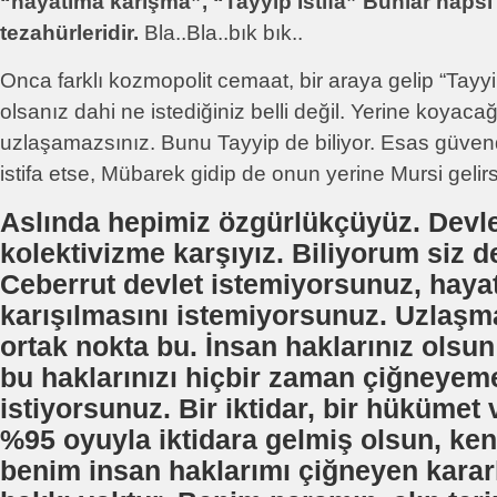
“hayatıma karışma”, “Tayyip İstifa” Bunlar hapsi
tezahürleridir.
Bla..Bla..bık bık..
Onca farklı kozmopolit cemaat, bir araya gelip “Tayyi
olsanız dahi ne istediğiniz belli değil. Yerine koyaca
uzlaşamazsınız. Bunu Tayyip de biliyor. Esas güven
istifa etse, Mübarek gidip de onun yerine Mursi gelir
Aslında hepimiz özgürlükçüyüz. Devle
kolektivizme karşıyız. Biliyorum siz d
Ceberrut devlet istemiyorsunuz, hayat
karışılmasını istemiyorsunuz. Uzlaş
ortak nokta bu. İnsan haklarınız olsun
bu haklarınızı hiçbir zaman çiğneyem
istiyorsunuz. Bir iktidar, bir hükümet 
%95 oyuyla iktidara gelmiş olsun, ken
benim insan haklarımı çiğneyen karar