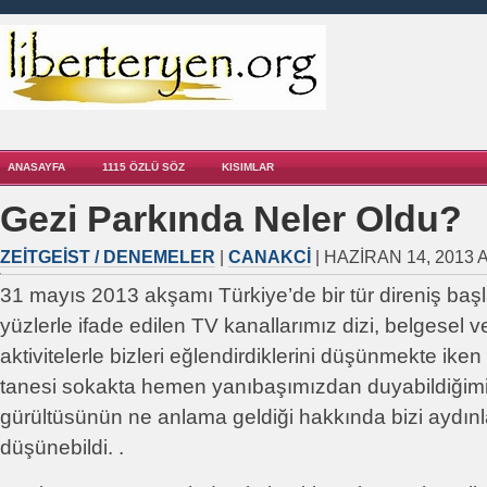
ANASAYFA
1115 ÖZLÜ SÖZ
KISIMLAR
Gezi Parkında Neler Oldu?
ZEITGEIST / DENEMELER
|
CANAKCI
| HAZIRAN 14, 2013 
31 mayıs 2013 akşamı Türkiye’de bir tür direniş başla
yüzlerle ifade edilen TV kanallarımız dizi, belgesel v
aktivitelerle bizleri eğlendirdiklerini düşünmekte ike
tanesi sokakta hemen yanıbaşımızdan duyabildiğimi
gürültüsünün ne anlama geldiği hakkında bizi aydınl
düşünebildi. .