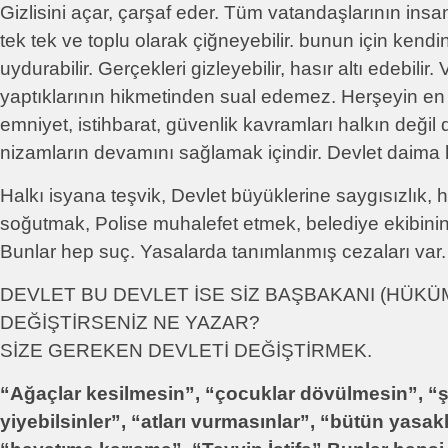
Gizlisini açar, çarşaf eder. Tüm vatandaşlarının insa
tek tek ve toplu olarak çiğneyebilir. bunun için ken
uydurabilir. Gerçekleri gizleyebilir, hasır altı edebilir
yaptıklarının hikmetinden sual edemez. Herşeyin en iyis
emniyet, istihbarat, güvenlik kavramları halkın deği
nizamların devamını sağlamak içindir. Devlet daima h
Halkı isyana teşvik, Devlet büyüklerine saygısızlık, h
soğutmak, Polise muhalefet etmek, belediye ekibinin 
Bunlar hep suç. Yasalarda tanımlanmış cezaları var. 
DEVLET BU DEVLET İSE SİZ BAŞBAKANI (HÜKÜ
DEĞİŞTİRSENİZ NE YAZAR?
SİZE GEREKEN DEVLETİ DEĞİŞTİRMEK.
“Ağaçlar kesilmesin”, “çocuklar dövülmesin”, “
yiyebilsinler”, “atları vurmasınlar”, “bütün yasak