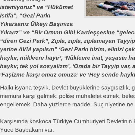
istemiyoruz” ve “Hükümet
İstifa”, “Gezi Parkı
Yıkarsanız Ülkeyi Başınıza
Yıkarız” ve “Bir Orman Gibi Kardeşçesine “gelec
“diren Gezi Park”, Zıpla, zıpla, zıplamayan Tayyi
yerine AVM yapılsın” ‘Gezi Parkı bizim, elinizi çek
haykır, nükleere hayır’, ‘Nükleere inat, yaşasın h
haykır, tek yol sosyalizm’, ‘Orada bir Tayyip var, 
‘Faşizme karşı omuz omuza’ ve ‘Hey sende haykır,
Halkı isyana teşvik, Devlet büyüklerine saygısızlık, 
memura karşı gelmek, polise muhalefet etmek, belediy
engellemek. Daha yüzlerce madde. Suç niyetine ne 
Karşısında koskoca Türkiye Cumhuriyeti Devletinin
Yüce Başbakanı var.