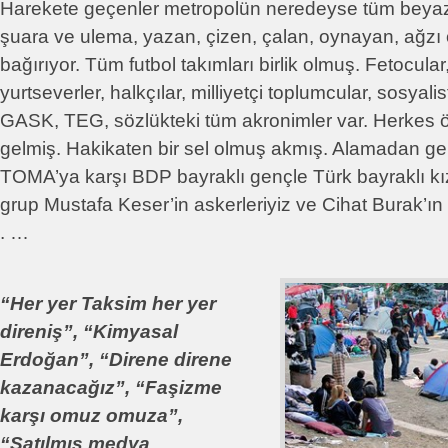
Harekete geçenler metropolün neredeyse tüm beyaz 
şuara ve ulema, yazan, çizen, çalan, oynayan, ağzı
bağırıyor. Tüm futbol takımları birlik olmuş. Fetocular
yurtseverler, halkçılar, milliyetçi toplumcular, sosyali
GASK, TEG, sözlükteki tüm akronimler var. Herkes 
gelmiş. Hakikaten bir sel olmuş akmış. Alamadan gele
TOMA’ya karşı BDP bayraklı gençle Türk bayraklı kız
grup Mustafa Keser’in askerleriyiz ve Cihat Burak’ın r
. …
“Her yer Taksim her yer
direniş”, “Kimyasal
Erdoğan”, “Direne direne
kazanacağız”, “Faşizme
karşı omuz omuza”,
“Satılmış medya