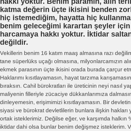
hakkı yoktur. Benim paramın, alın teri
katma değerin üçte ikisini benden zor
hiç istemediğim, hayatta hiç kullanm
benim geleceğimi karartan şeyler içi
harcamaya hakkı yoktur. İktidar saltan
değildir.
Vekillerin benim 16 katım maaş almasına razı değil
tane süperlüks uçağı olmasına, milyonlarcamızın alın
ekmek parasının üçte ikisini orada burada çarçur et
Haklarımı kısıtlayamasın, hayat tarzıma karışamasın
bıraksın. Cahil bürokratları ile üreticinin neyi nasıl
maliyenin filleriyle zücaciye dükkanlarımıza dalmas
dinleyemesin, erişimimizi kısıtlayamasın. Bir devletin
siyasi ve bürokrat devletlilerin bunlara ilişkin hakları
ortak isteklerimiz. Değilse eğer, ve karşımda halkın
iktidar dahi olsa bunlar benim değişmez isteklerim.