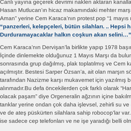
Canlı yayına geçerek devrimi naklen aktaran kanall
Hasan Mutlucan’ın hicaz makamındaki mehter marşı
Aman” yerine Cem Karaca’nın protest pop “1 mayıs m
“panzerleri, kelepçeleri, bütün silahları. .. Hepsi 
Durduramayacaklar halkın coşkun akan selini…
Cem Karaca’nın Dervişan’la birlikte yapıp 1978 başı
İçinde dinlemekte olduğunuz 1 Mayıs Marşı da bul
sonrasında grup dağılmış, plak toplatılmış ve Cem 
açılmıştır. Bestesi Sarper Özsan’a, ait olan marşın sö
tarafından Nazizme karşı mukavemet için yazılmış bi
alınmadır.Bu defa öncekilerden çok farklı olarak “Har
olacak paşam” diye Orgeneralin ağzının içine bakıl
tanklar yerine ondan çok daha işlevsel, zehirli su ve
ve de ateş püskürten silahlara sahip robocop’lar var. 
ise sadece cep telefonları ve ne işe yaradığı belli olm