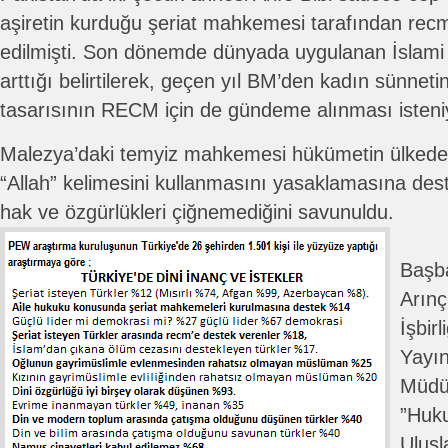
aşiretin kurduğu şeriat mahkemesi tarafından r
edilmişti. Son dönemde dünyada uygulanan İslami
arttığı belirtilerek, geçen yıl BM’den kadın sünneti
tasarısının RECM için de gündeme alınması isteni
Malezya’daki temyiz mahkemesi hükümetin ülkedek
“Allah” kelimesini kullanmasını yasaklamasına des
hak ve özgürlükleri çiğnemediğini savunuldu.
Başb
Arınç
İşbirl
Yayı
Müdü
”Huk
Ulusl