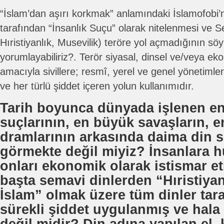
“İslam’dan aşırı korkmak” anlamındaki İslamofobi’
tarafından “İnsanlık Suçu” olarak nitelenmesi ve Se
Hıristiyanlık, Musevilik) teröre yol açmadığının sö
yorumlayabiliriz?. Terör siyasal, dinsel ve/veya e
amacıyla sivillere; resmî, yerel ve genel yönetimle
ve her türlü şiddet içeren yolun kullanımıdır.
Tarih boyunca dünyada işlenen en
suçlarının, en büyük savaşların, e
dramlarının arkasında daima din si
görmekte değil miyiz? İnsanlara 
onları ekonomik olarak istismar e
başta semavi dinlerden “Hıristiyan
İslam” olmak üzere tüm dinler tar
sürekli şiddet uygulanmış ve hal