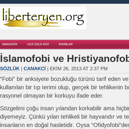
ANASAYFA
1115 ÖZLÜ SÖZ
KISIMLAR
İslamofobi ve Hristiyanofo
SÖZLÜK
|
CANAKCI
| EKIM 26, 2013 AT 2:37 PM
“Fobi” bir anksiyete bozukluğu türünü tarif eden ve 
kullanılan bir tıp terimi olup, gerçek bir tehlikenin b
rasyonel olmayan bir korkuyu ifade eder.
Sözgelimi çoğu insan yılandan korkabilir ama hiçbiri
diyemeyiz. Çünkü yılan tehlikeli bir hayvandır ve 
insanların en doğal hasletidir. Oysa “Ofidyofobi”den