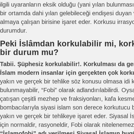
ilgili uyaranların eksik olduğu (yani yılan bulunm
bir ortamda dahi yılan gelebileceği endişesi duyan
almaya çalışan birisine işaret eder. Korkusu irrasyon
durumdur.
Peki İslâmdan korkulabilir mi, ko
bir durum mu?
Tabii. Şüphesiz korkulabilir!. Korkulması da ge
İslam modern insanlar için gerçekten çok kor
yakın ve gerçek bir tehlike söz konusu olmasa idi
bulunmayabilir, “Fobi” olarak adlandırılabilirdi. Oys
çatışan çeşitli mezhep ve fraksiyonları, kafa kesme
bombacılarıyla siyasi islam son derece korkutucu 
yakın ve gerçek bir tehlikeye işaret eder. Siyasal
için normaldir, rasyoneldir, Fobi olarak niteleneme
“İslamofobi” adı verilmesi Siyasal İslamın bug