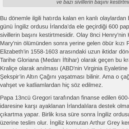
ve bazı sivillerin başını kestirtmi
Bu dönemle ilgili hatırda kalan en kanlı olaylardan
günü İngiliz ordusu İrlanda’da ele geçirdiği 600 pap
sivillerin başını kestirtmesidir. Olay 8nci Henry’nin 
Mary’nin ölümünden sonra yerine gelen öbür kızı P
Elizabeth’in 1558-1603 arasındaki uzun iktidar dö
Tarihe Gloriana (Medarı İftihar) olarak geçen bu kr
Kraliçe olarak anılması (ABD’nin Virginia Eyaletine
Şekspir’in Altın Çağını yaşatması bilinir. Ama o 
vahşet ve katliamlardan hiç söz edilmez.
Papa 13ncü Gregori tarafından finanse edilen 600-700 
idaresine karşı ayaklanan İrlandalılara destek olm
çıkartma yapar. Birlik kısa süre sonra İngiliz ordu
üzerine teslim olur. İngiliz komutan Arthur Grey ke