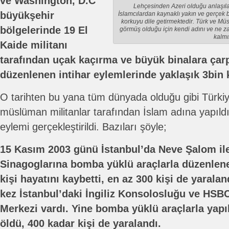
ve Washington, D.C
Lehçesinden Azeri olduğu anlaşıla
büyükşehir
İslamcılardan kaynaklı yakın ve gerçek b
korkuyu dile getirmektedir. Türk ve Mü
bölgelerinde 19 El
görmüş olduğu için kendi adını ve ne z
kalmış
Kaide militanı
tarafından uçak kaçırma ve büyük binalara çar
düzenlenen intihar eylemlerinde yaklaşık 3bin k
O tarihten bu yana tüm dünyada olduğu gibi Türkiye
müslüman militanlar tarafından İslam adına yapıldı
eylemi gerçekleştirildi. Bazıları şöyle;
15 Kasım 2003 günü İstanbul’da Neve Şalom ile
Sinagoglarına bomba yüklü araçlarla düzenlenen
kişi hayatını kaybetti, en az 300 kişi de yarala
kez İstanbul’daki İngiliz Konsolosluğu ve HSB
Merkezi vardı. Yine bomba yüklü araçlarla yapıl
öldü, 400 kadar kişi de yaralandı.