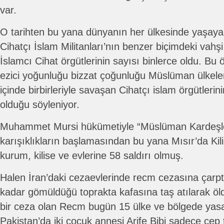
var.
O tarihten bu yana dünyanın her ülkesinde yaşayan 
Cihatçı İslam Militanları’nın benzer biçimdeki vahşi 
İslamcı Cihat örgütlerinin sayısı binlerce oldu. Bu ör
ezici yoğunluğu bizzat çoğunluğu Müslüman ülkeler
içinde birbirleriyle savaşan Cihatçı islam örgütlerin
olduğu söyleniyor.
Muhammet Mursi hükümetiyle “Müslüman Kardeşler’
karışıklıkların başlamasından bu yana Mısır’da Kili
kurum, kilise ve evlerine 58 saldırı olmuş.
Halen İran’daki cezaevlerinde recm cezasına çarptır
kadar gömüldüğü toprakta kafasına taş atılarak öld
bir ceza olan Recm bugün 15 ülke ve bölgede yasal
Pakistan’da iki çocuk annesi Arife Bibi sadece cep 