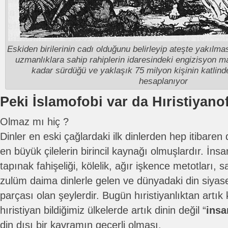
Eskiden birilerinin cadı olduğunu belirleyip ateşte yakılma
uzmanlıklara sahip rahiplerin idaresindeki engizisyon m
kadar sürdüğü ve yaklaşık 75 milyon kişinin katlin
hesaplanıyor
Peki İslamofobi var da Hıristiyan
Olmaz mı hiç ?
Dinler en eski çağlardaki ilk dinlerden hep itibaren 
en büyük çilelerin birincil kaynağı olmuşlardır. İnsa
tapınak fahişeliği, kölelik, ağır işkence metotları, s
zulüm daima dinlerle gelen ve dünyadaki din siyaset
parçası olan şeylerdir. Bugün hıristiyanlıktan art
hıristiyan bildiğimiz ülkelerde artık dinin değil “
insa
din dışı bir kavramın geçerli olması.