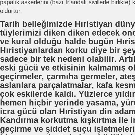
papalık askerlerini (bazı İrlandalı sivillerle birlikte)
öldürtür.
Tarih belleğimizde Hıristiyan düny
tüylerimizi diken diken edecek on
ve kural olduğu halde bugün Hıris
Hıristiyanlardan korku diye bir ş
sadece bir tek nedeni olabilir. Artı
eski gücü ve etkisinin kalmamış o
geçirmeler, çarmıha germeler, ate
aslanlara parçalatmalar, kafa kesm
çok eskilerde kaldı. Yüzlerce yıld
hemen hiçbir yerinde yasama, yür
icra gücü olan Hıristiyan din adam
Kandırma korkutma kışkırtma ile i
geçirme ve şiddet suçu işletmeler