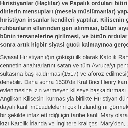
Hıristiyanlar (Haçlılar) ve Papalık orduları bitir
dinlerin mensupları (mesela müslümanlar) yapa
hıristiyan insanlar kendileri yaptılar. Kilisenin
ruhbanların ellerinden geri alınması, bütün siya
bütün tersanelerine girilmesi, ve bütün ordula
sonra artık hiçbir siyasi gücü kalmayınca gerçe
Siyasal Hıristiyanlığın çöküşü ilk olarak Katolik Ra
cennetin anahtarlarını satan ve tüm Avrupa’yı penç
sultasına baş kaldırması(1517) ve aforoz edilmesi(
denebilir. Daha sonra 1530’da Kral 8nci Henry karı
evlenmesine izin vermeyen kiliseye başkaldırması
Anglikan Kilisesini kurmasıyla birlikte Hıristiyan dü
dayalı kanlı mücadelelerin çok hızlandığını görmekt
bir şekilde infaz ettirdiği için tarihe kanlı Mary ol
kızı Katolik İrlanda ve İngiltere kraliçesi Mary’den,