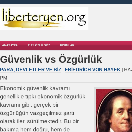
ANASAYFA
1115 ÖZLÜ SÖZ
KISIMLAR
Güvenlik vs Özgürlük
PARA, DEVLETLER VE BIZ
|
FRIEDRICH VON HAYEK
| HA
PM
Ekonomik güvenlik kavramı
genellikle tıpkı ekonomik özgürlük
kavramı gibi, gerçek bir
özgürlüğün vazgeçilmez şartı
olarak ileri sürülmektedir. Bu bir
bakıma hem doğru, hem de