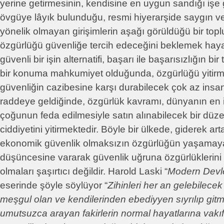
yerine getirmesinin, kendisine en uygun sandığı iş
övgüye lâyık bulunduğu, resmi hiyerarşide saygın ve sa
yönelik olmayan girişimlerin aşağı görüldüğü bir to
özgürlüğü güvenliğe tercih edeceğini beklemek haya
güvenli bir işin alternatifi, başarı ile başarısızlığın b
bir konuma mahkumiyet olduğunda, özgürlüğü yitir
güvenliğin cazibesine karşı durabilecek çok az insan
raddeye geldiğinde, özgürlük kavramı, dünyanın en i
çoğunun feda edilmesiyle satın alınabilecek bir düz
ciddiyetini yitirmektedir. Böyle bir ülkede, giderek ar
ekonomik güvenlik olmaksızın özgürlüğün yaşamay
düşüncesine vararak güvenlik uğruna özgürlüklerini 
olmaları şaşırtıcı değildir. Harold Laski “
Modern Devle
eserinde şöyle söylüyor “
Zihinleri her an gelebilecek
meşgul olan ve kendilerinden ebediyyen sıyrılıp gitmi
umutsuzca arayan fakirlerin normal hayatlarına vakıf o