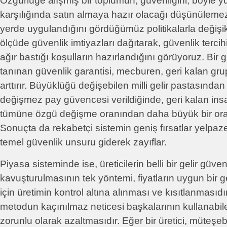
Özgürlüğe alışmış bir toplumun, güvenliğini, böyle y
karşılığında satın almaya hazır olacağı düşünülem
yerde uygulandığını gördüğümüz politikalarla değişik
ölçüde güvenlik imtiyazları dağıtarak, güvenlik terci
ağır bastığı koşulların hazırlandığını görüyoruz. Bir
tanınan güvenlik garantisi, mecburen, geri kalan grup
arttırır. Büyüklüğü değişebilen milli gelir pastasından
değişmez pay güvencesi verildiğinde, geri kalan insa
tümüne özgü değişme oranından daha büyük bir ora
Sonuçta da rekabetçi sistemin geniş fırsatlar yelpa
temel güvenlik unsuru giderek zayıflar.
Piyasa sisteminde ise, üreticilerin belli bir gelir güv
kavuşturulmasının tek yöntemi, fiyatların uygun bir g
için üretimin kontrol altına alınması ve kısıtlanmasıdı
metodun kaçınılmaz neticesi başkalarının kullanabilec
zorunlu olarak azaltmasıdır. Eğer bir üretici, müteşeb