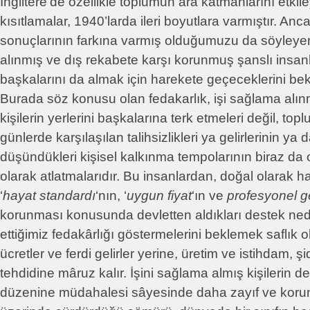
İngiltere’de özellikle toplumun ara katmanlarını etkil
kısıtlamalar, 1940’larda ileri boyutlara varmıştır. An
sonuçlarının farkına varmış olduğumuzu da söyleye
alınmış ve dış rekabete karşı korunmuş şanslı insanl
başkalarını da almak için harekete geçeceklerini bekl
Burada söz konusu olan fedakarlık, işi sağlama alı
kişilerin yerlerini başkalarına terk etmeleri değil, to
günlerde karşılaşılan talihsizlikleri ya gelirlerinin ya 
düşündükleri kişisel kalkınma tempolarının biraz da
olarak atlatmalarıdır. Bu insanlardan, doğal olarak hak
‘
hayat standardı
‘nın, ‘
uygun fiyat
‘ın ve
profesyonel ge
korunması konusunda devletten aldıkları destek ne
ettiğimiz fedakârlığı göstermelerini beklemek saflık ol
ücretler ve ferdi gelirler yerine, üretim ve istihdam, şid
tehdidine mâruz kalır. İşini sağlama almış kişilerin d
düzenine müdahalesi sâyesinde daha zayıf ve korun