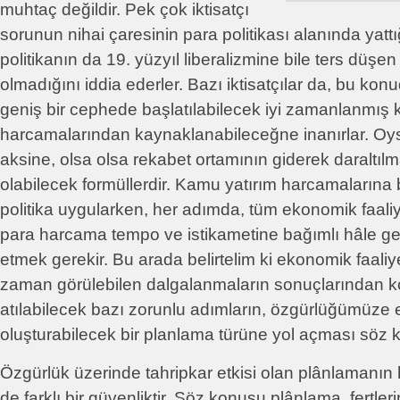
muhtaç değildir. Pek çok iktisatçı
sorunun nihai çaresinin para politikası alanında yattığ
politikanın da 19. yüzyıl liberalizmine bile ters düşe
olmadığını iddia ederler. Bazı iktisatçılar da, bu ko
geniş bir cephede başlatılabilecek iyi zamanlanmış
harcamalarından kaynaklanabileceğne inanırlar. Oys
aksine, olsa olsa rekabet ortamının giderek daraltı
olabilecek formüllerdir. Kamu yatırım harcamalarına 
politika uygularken, her adımda, tüm ekonomik faaliy
para harcama tempo ve istikametine bağımlı hâle gel
etmek gerekir. Bu arada belirtelim ki ekonomik faal
zaman görülebilen dalgalanmaların sonuçlarından k
atılabilecek bazı zorunlu adımların, özgürlüğümüze 
oluşturabilecek bir planlama türüne yol açması söz k
Özgürlük üzerinde tahripkar etkisi olan plânlamanın 
de farklı bir güvenliktir. Söz konusu plânlama, fertler