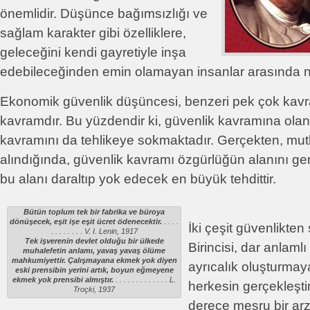
önemlidir. Düşünce bağımsızlığı ve
sağlam karakter gibi özelliklere,
geleceğini kendi gayretiyle inşa
edebileceğinden emin olamayan insanlar arasında na
Ekonomik güvenlik düşüncesi, benzeri pek çok kavr
kavramdır. Bu yüzdendir ki, güvenlik kavramına olan
kavramını da tehlikeye sokmaktadır. Gerçekten, mut
alındığında, güvenlik kavramı özgürlüğün alanını ge
bu alanı daraltıp yok edecek en büyük tehdittir.
Bütün toplum tek bir fabrika ve büroya
dönüşecek, eşit işe eşit ücret ödenecektir.
. . . .
İki çeşit güvenlikten 
. . . . . . . . V. I. Lenin, 1917
Tek işverenin devlet olduğu bir ülkede
Birincisi, dar anlaml
muhalefetin anlamı, yavaş yavaş ölüme
mahkumiyettir. Çalışmayana ekmek yok diyen
ayrıcalık oluşturma
eski prensibin yerini artık, boyun eğmeyene
ekmek yok prensibi almıştır.
. . . . . . . . . . . . . L.
herkesin gerçekleşti
Troçki, 1937
derece meşru bir arz