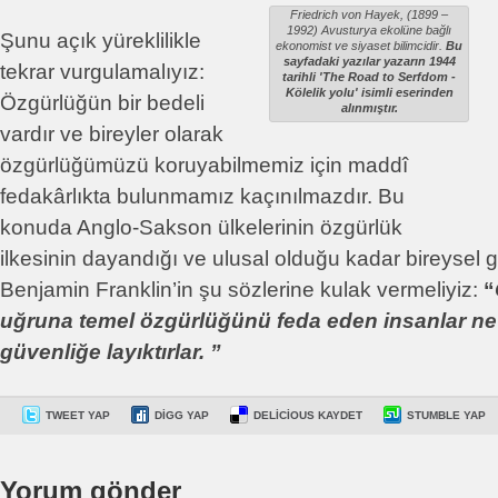
Friedrich von Hayek, (1899 –
1992) Avusturya ekolüne bağlı
Şunu açık yüreklilikle
ekonomist ve siyaset bilimcidir.
Bu
sayfadaki yazılar yazarın 1944
tekrar vurgulamalıyız:
tarihli 'The Road to Serfdom -
Kölelik yolu' isimli eserinden
Özgürlüğün bir bedeli
alınmıştır.
vardır ve bireyler olarak
özgürlüğümüzü koruyabilmemiz için maddî
fedakârlıkta bulunmamız kaçınılmazdır. Bu
konuda Anglo-Sakson ülkelerinin özgürlük
ilkesinin dayandığı ve ulusal olduğu kadar bireysel ge
Benjamin Franklin’in şu sözlerine kulak vermeliyiz:
“
uğruna temel özgürlüğünü feda eden insanlar ne
güvenliğe layıktırlar. ”
TWEET YAP
DIGG YAP
DELICIOUS KAYDET
STUMBLE YAP
Yorum gönder