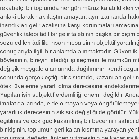
rekabetçi bir toplumda her gün mâruz kalabildikleri v
ahlaki olarak haklılaştırılamayan, ayni zamanda hak
inandıkları gelir azalışına karşı korunmaları amacına 
güvenlik talebi âdil bir gelir talebinin başka bir biçim
sözü edilen âdillik, insan mesaisinin objektif yararlılığ
sonuçlarıyla ilgili bir anlamda alınmaktadır. Güvenlik
böylesinin, bireyin istediği işi seçmesi ile mümkün m
değişik meşgale alanlarında dağılımının kendi özgür
sonunda gerçekleştiği bir sistemde, kazanılan geliri
öteki üyelerine yararlı olma derecesine endekslenme
Yapılan işin sübjektif erdemliliği önemli değildir. Anca
imalat dallarında, elde olmayan veya öngörülemeye
yararlılık derecesinin sık sık değiştiği de görülür. 
eğitilmiş ve çok güç kazanılmış bir becerinin sâhibi
bir kişinin, toplumun geri kalan kısmına yarayan yen
toplumsal değerini âniden yitirmesinin ne kadar trajik 