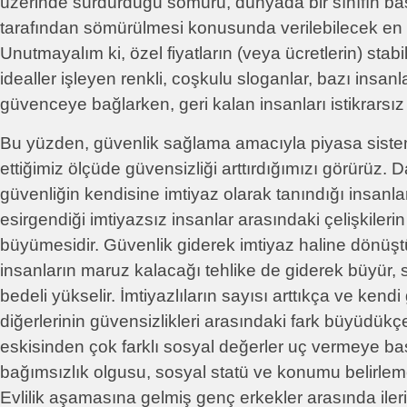
üzerinde sürdürdüğü sömürü, dünyada bir sınıfın baş
tarafından sömürülmesi konusunda verilebilecek en 
Unutmayalım ki, özel fiyatların (veya ücretlerin) stabi
idealler işleyen renkli, coşkulu sloganlar, bazı insanla
güvenceye bağlarken, geri kalan insanları istikrarsız
Bu yüzden, güvenlik sağlama amacıyla piyasa sist
ettiğimiz ölçüde güvensizliği arttırdığımızı görürüz.
güvenliğin kendisine imtiyaz olarak tanındığı insanla
esirgendiği imtiyazsız insanlar arasındaki çelişkilerin
büyümesidir. Güvenlik giderek imtiyaz haline dönüş
insanların maruz kalacağı tehlike de giderek büyür,
bedeli yükselir. İmtiyazlıların sayısı arttıkça ve kendi 
diğerlerinin güvensizlikleri arasındaki fark büyüdük
eskisinden çok farklı sosyal değerler uç vermeye ba
bağımsızlık olgusu, sosyal statü ve konumu belirle
Evlilik aşamasına gelmiş genç erkekler arasında ileri