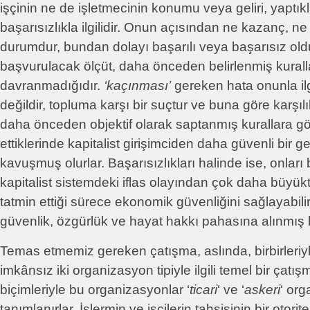
işçinin ne de işletmecinin konumu veya geliri, yaptıkl
başarısızlıkla ilgilidir. Onun açısından ne kazanç, ne 
durumdur, bundan dolayı başarılı veya başarısız ol
başvurulacak ölçüt, daha önceden belirlenmiş kural
davranmadığıdır.
‘kaçınması’
gereken hata onunla ilgil
değildir, topluma karşı bir suçtur ve buna göre karşılı
daha önceden objektif olarak saptanmış kurallara g
ettiklerinde kapitalist girişimciden daha güvenli bir g
kavuşmuş olurlar. Başarısızlıkları halinde ise, onları
kapitalist sistemdeki iflas olayından çok daha büyüktür
tatmin ettiği sürece ekonomik güvenliğini sağlayabilir.
güvenlik, özgürlük ve hayat hakkı pahasına alınmış bi
Temas etmemiz gereken çatışma, aslında, birbirleriy
imkânsız iki organizasyon tipiyle ilgili temel bir çat
biçimleriyle bu organizasyonlar ‘
ticari
‘ ve ‘
askeri
‘ org
tanımlanırlar. İşlermin ve işçilerin tahsisinin bir otorit