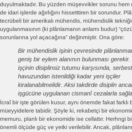
duyulmaktadır. Bu yüzden müşevvikler sorunu hem ni
de idari işlerde ağırlığını hissetttiren bir sorundur.
tecrübeli bir amerikalı mühendis, mühendislik tekniğin
uygulanmasının (ki plânlamanın anlamı budur) “çözül
sorunlarına yol açacağına” değinmiştir. Ona göre:
Bir mühendislik işinin çevresinde plânlanm
geniş bir eylem alanının bulunması gerekir.
işçinin disiplinsiz tutumu karşısında, serbest 
havuzundan istenildiği kadar yeni işçiler
kiralanabilmelidir. Aksi takdirde disiplin anca
işgücüne uygulanan cismanî cezalarla sağlan
İcraî bir işte görülen kusur, aynı önemde fakat farklı
müeyyidelere tabidir. Şöyle ki, rekabetçi bir ekonomi
memuru, planlı bir ekonomide ise cellattır. Herhngi 
önemli ölçüde güç ve yetki verilebilir. Ancak, plânla