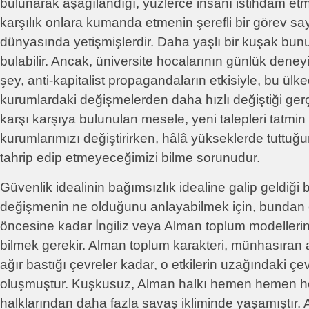
bulunarak aşağılandığı, yüzlerce insanı istihdam e
karşılık onlara kumanda etmenin şerefli bir görev sayı
dünyasında yetişmişlerdir. Daha yaşlı bir kuşak bunu 
bulabilir. Ancak, üniversite hocalarının günlük deneyi
şey, anti-kapitalist propagandaların etkisiyle, bu ülk
kurumlardaki değişmelerden daha hızlı değiştiği ge
karşı karşıya bulunulan mesele, yeni talepleri tatmi
kurumlarımızı değiştirirken, hâlâ yükseklerde tuttuğ
tahrip edip etmeyeceğimizi bilme sorunudur.
Güvenlik idealinin bağımsızlık idealine galip geldiği 
değişmenin ne olduğunu anlayabilmek için, bundan o
öncesine kadar İngiliz veya Alman toplum modellerinin
bilmek gerekir. Alman toplum karakteri, münhasıran ask
ağır bastığı çevreler kadar, o etkilerin uzağındaki çe
oluşmuştur. Kuşkusuz, Alman halkı hemen hemen he
halklarından daha fazla savaş ikliminde yaşamıştır.