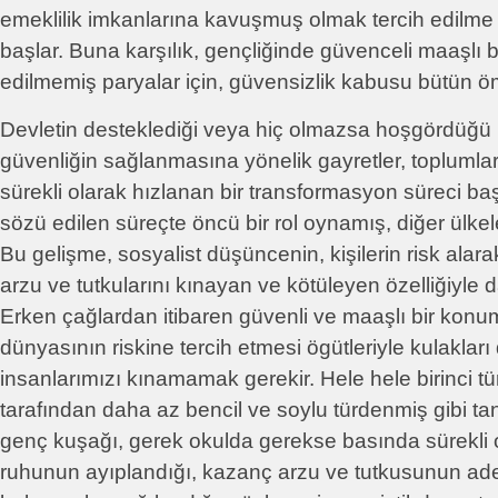
emeklilik imkanlarına kavuşmuş olmak tercih edilm
başlar. Buna karşılık, gençliğinde güvenceli maaşlı b
edilmemiş paryalar için, güvensizlik kabusu bütün ö
Devletin desteklediği veya hiç olmazsa hoşgördüğü kıs
güvenliğin sağlanmasına yönelik gayretler, topluml
sürekli olarak hızlanan bir transformasyon süreci baş
sözü edilen süreçte öncü bir rol oynamış, diğer ülke
Bu gelişme, sosyalist düşüncenin, kişilerin risk ala
arzu ve tutkularını kınayan ve kötüleyen özelliğiyle 
Erken çağlardan itibaren güvenli ve maaşlı bir konu
dünyasının riskine tercih etmesi ögütleriyle kulaklar
insanlarımızı kınamamak gerekir. Hele hele birinci tür
tarafından daha az bencil ve soylu türdenmiş gibi tan
genç kuşağı, gerek okulda gerekse basında sürekli o
ruhunun ayıplandığı, kazanç arzu ve tutkusunun ade