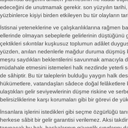
edeceğini de unutmamak gerekir. son yüzyılın tarihi,
yüzbinlerce kişiyi birden etkileyen bu tür olayların tari
İstisnai yeteneklerine ve çalışkanlıklarına rağmen ba
ellerinde olmayan sebeplerle gelirlerinin düştüğünü 
çektikleri sıkıntılar kuşkusuz toplumun adâlet duygus
yüzden, anılan nedenlerle mağdur duruma düşmüş kiş
meşru saydıkları beklentilerini savunmak amacıyla de
müdahale etmesini istemeleri halk nezdinde yeterli 
de sâhiptir. Bu tür taleplerin bulduğu yaygın halk des
hükümetlere, vatandaşları sâdece doğal felâketlere k
ulaştıkları gelir seviyewlerinin düşme riskine ve ser
belirsizliklerine karşı korumaları gibi bir görevi de yük
İnsanlara işlerini istedikleri gibi seçme özgürlüğü ta
herkese sâbit bir gelir garantisi verilemez. Aksi takdir
tanınacak bu hak, başkalarının güvenlik sınırlarını 