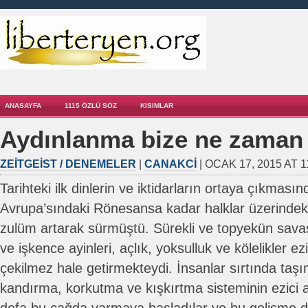
ANASAYFA
1115 ÖZLÜ SÖZ
KISIMLAR
Aydınlanma bize ne zaman
ZEITGEIST / DENEMELER
|
CANAKCI
| OCAK 17, 2015 AT 1
Tarihteki ilk dinlerin ve iktidarların ortaya çıkması
Avrupa’sındaki Rönesansa kadar halklar üzerinde
zulüm artarak sürmüştü. Sürekli ve topyekün savaşl
ve işkence ayinleri, açlık, yoksulluk ve kölelikler e
çekilmez hale getirmekteydi. İnsanlar sırtında taşı
kandırma, korkutma ve kışkırtma sisteminin ezici ağ