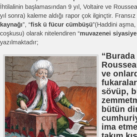
İhtilalinin başlamasından 9 yıl, Voltaire ve Rouss
yıl sonra) kaleme aldığı rapor çok ilginçtir. Fransız 
kaynağı
”, “
fisk ü fücur cümbüşü
”(Haddini aşma,
coşkusu) olarak nitelendiren “
muvazenei siyasiye
yazılmaktadır;
“Burada 
Rousseau
ve onlar
fukarala
sövüp, b
zemmetm
bütün di
cumhuriye
ima etme
takım kış