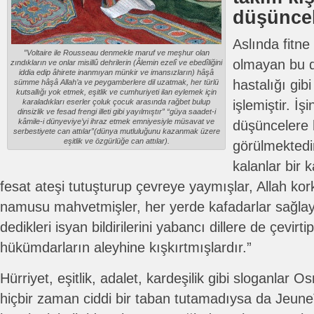
düşüncel
Aslında fitne
”Voltaire ile Rousseau denmekle maruf ve meşhur olan
olmayan bu d
zındıkların ve onlar misillû dehrilerin (Âlemin ezelî ve ebedîliğini
iddia edip âhirete inanmıyan münkir ve imansızların) hâşâ
hastalığı gibi
sümme hâşâ Allah’a ve peygamberlere dil uzatmak, her türlü
kutsallığı yok etmek, eşitlik ve cumhuriyeti ilan eylemek için
karaladıkları eserler çoluk çocuk arasında rağbet bulup
işlemiştir. İş
dinsizlik ve fesad frengi illeti gibi yayılmıştır” “güya saadet-i
kâmile-i dünyeviye’yi ihraz etmek emniyesiyle müsavat ve
düşüncelere h
serbestiyete can attılar”(dünya mutluluğunu kazanmak üzere
eşitlik ve özgürlüğe can attılar).
görülmektedir
kalanlar bir k
fesat ateşi tutuşturup çevreye yaymışlar, Allah kor
namusu mahvetmişler, her yerde kafadarlar sağl
dedikleri isyan bildirilerini yabancı dillere de çevirtip 
hükümdarların aleyhine kışkırtmışlardır.”
Hürriyet, eşitlik, adalet, kardeşilik gibi sloganlar 
hiçbir zaman ciddi bir taban tutamadıysa da Jeune