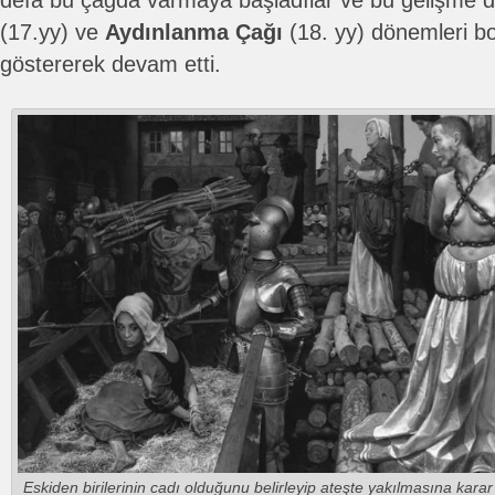
defa bu çağda varmaya başladılar ve bu gelişme 
(17.yy) ve
Aydınlanma Çağı
(18. yy) dönemleri bo
göstererek devam etti.
Eskiden birilerinin cadı olduğunu belirleyip ateşte yakılmasına karar