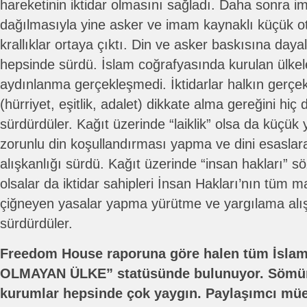
hareketinin iktidar olmasını sağladı. Daha sonra i
dağılmasıyla yine asker ve imam kaynaklı küçük ot
krallıklar ortaya çıktı. Din ve asker baskısına dayalı
hepsinde sürdü. İslam coğrafyasında kurulan ülkele
aydınlanma gerçekleşmedi. İktidarlar halkın gerçek 
(hürriyet, eşitlik, adalet) dikkate alma gereğini hi
sürdürdüler. Kağıt üzerinde “laiklik” olsa da küçük 
zorunlu din koşullandırması yapma ve dini esasla
alışkanlığı sürdü. Kağıt üzerinde “insan hakları” 
olsalar da iktidar sahipleri İnsan Hakları’nın tüm m
çiğneyen yasalar yapma yürütme ve yargılama alış
sürdürdüler.
Freedom House raporuna göre halen tüm İsla
OLMAYAN ÜLKE” statüsünde bulunuyor. Sömü
kurumlar hepsinde çok yaygın. Paylaşımcı müe