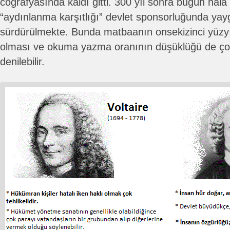
coğrafyasında kaldı gitti. 300 yıl sonra bugün hâlâ
“aydınlanma karşıtlığı” devlet sponsorluğunda yay
sürdürülmekte. Bunda matbaanın onsekizinci yüzyı
olması ve okuma yazma oranının düşüklüğü de çok 
denilebilir.