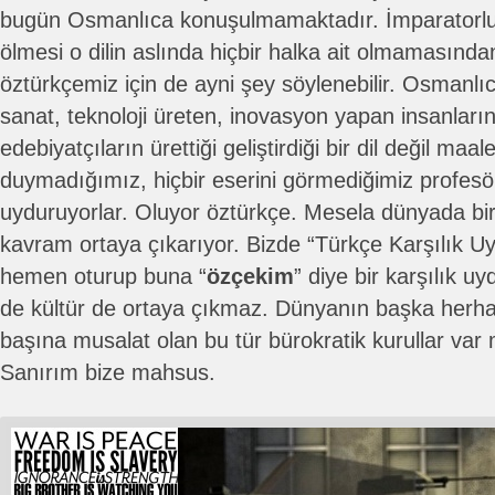
bugün Osmanlıca konuşulmamaktadır. İmparatorluk
ölmesi o dilin aslında hiçbir halka ait olmamasın
öztürkçemiz için de ayni şey söylenebilir. Osmanlıc
sanat, teknoloji üreten, inovasyon yapan insanları
edebiyatçıların ürettiği geliştirdiği bir dil değil maal
duymadığımız, hiçbir eserini görmediğimiz profesö
uyduruyorlar. Oluyor öztürkçe. Mesela dünyada biri
kavram ortaya çıkarıyor. Bizde “Türkçe Karşılık U
hemen oturup buna “
özçekim
” diye bir karşılık u
de kültür de ortaya çıkmaz. Dünyanın başka herhan
başına musalat olan bu tür bürokratik kurullar var 
Sanırım bize mahsus.