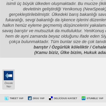
isimli üç büyük ülkeden oluşmaktadır. Bu mucize (iki
devletinin geliştirdiği Yenikonuş (NewSpeak)
gerçekleştirilebilmiştir. Ülkedeki barış bakanlığı sav
fukaralığı, sevgi bakanlığı da işkence işlerini düzenl
halkın henüz eyleme geçmemiş düşüncelerini yakalamak
savaş barıştır ve mutsuzluk da mutluluktur. YeniKonuş 
hem de ayni zamanda beyaz olduğunu ifade eden Siy
çokça bulunmaktadır. Tüm bunlar size de çok tanıd
barıştır / Özgürlük köleliktir / Cehal
(Kamu biziz, Ülke bizim, Hukuk adal
Önceki
Yazı
TWEET YAP
DIGG YAP
DELICIOUS KAYDET
STUMBLE YAP