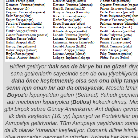
Birileri getiriyor
'bak sen de bir ye bu ne güzel'
diyo
sana getirenlerin sayesinde sen de onu yiyebiliyors
daha önce keşfetmemiş olsa sen onu bilip tanıy
senin için onun bir adı da olmayacak
. Mesela İzmir
Boyoz
'u İspanya'dan gelen (Sefarad) Yahudi göçmenl
adı mecburen İspanyolca (
Bollos
) kökenli olmuş. Me
gibi birçok sebze Güney Amerika'nın Ant dağları çevresi
ilk defa keşfeden (16. yy) İspanyol ve Portekizliler or
Avrupa'ya getiriyorlar. Tüm Avrupaya yayıldıktan sonr
da ilk olarak Yunanlar keşfediyor. Osmanlı diline isiml
diye rumcadan geçmesi o yüzden. Aslında her kim neyi