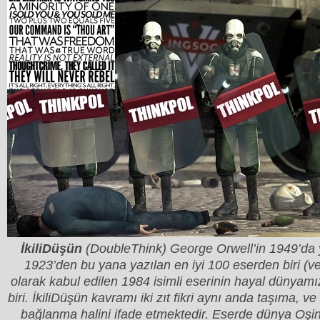
İkiliDüşün
(DoubleThink) George Orwell’in 1949’da
1923’den bu yana yazılan en iyi 100 eserden biri (ve 
olarak kabul edilen 1984 isimli eserinin hayal dünyamı
biri. İkiliDüşün kavramı iki zıt fikri aynı anda taşıma, v
bağlanma halini ifade etmektedir. Eserde dünya Oşi