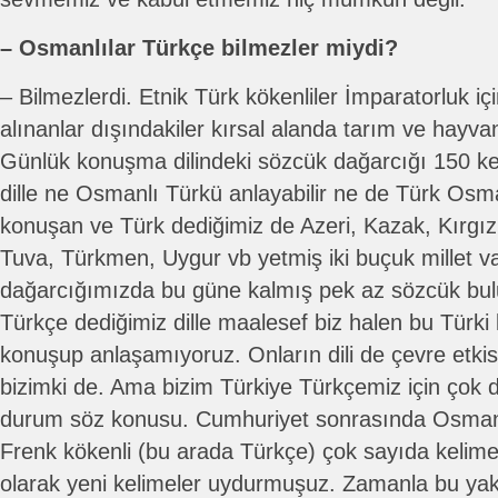
– Osmanlılar Türkçe bilmezler miydi?
– Bilmezlerdi. Etnik Türk kökenliler İmparatorluk içi
alınanlar dışındakiler kırsal alanda tarım ve hayvan
Günlük konuşma dilindeki sözcük dağarcığı 150 ke
dille ne Osmanlı Türkü anlayabilir ne de Türk Osman
konuşan ve Türk dediğimiz de Azeri, Kazak, Kırgız
Tuva, Türkmen, Uygur vb yetmiş iki buçuk millet v
dağarcığımızda bu güne kalmış pek az sözcük bu
Türkçe dediğimiz dille maalesef biz halen bu Türki k
konuşup anlaşamıyoruz. Onların dili de çevre etkis
bizimki de. Ama bizim Türkiye Türkçemiz için çok d
durum söz konusu. Cumhuriyet sonrasında Osmanl
Frenk kökenli (bu arada Türkçe) çok sayıda kelimey
olarak yeni kelimeler uydurmuşuz. Zamanla bu ya