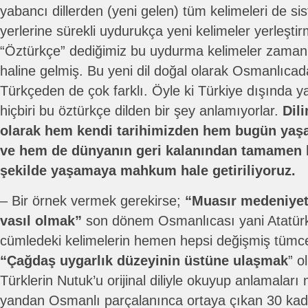
yabancı dillerden (yeni gelen) tüm kelimeleri de si
yerlerine sürekli uydurukça yeni kelimeler yerleş
“Öztürkçe” dediğimiz bu uydurma kelimeler zamanl
haline gelmiş. Bu yeni dil doğal olarak Osmanlıcada
Türkçeden de çok farklı. Öyle ki Türkiye dışında 
hiçbiri bu öztürkçe dilden bir şey anlamıyorlar.
Dil
olarak hem kendi tarihimizden hem bugün yaş
ve hem de dünyanın geri kalanından tamamen ko
şekilde yaşamaya mahkum hale getiriliyoruz.
– Bir örnek vermek gerekirse;
“Muasır medeniyet
vasıl olmak”
son dönem Osmanlıcası yani Atatürk’ü
cümledeki kelimelerin hemen hepsi değişmiş tümce
“Çağdaş uygarlık düzeyinin üstüne ulaşmak
” o
Türklerin Nutuk’u orijinal diliyle okuyup anlamalar
yandan Osmanlı parçalanınca ortaya çıkan 30 kada