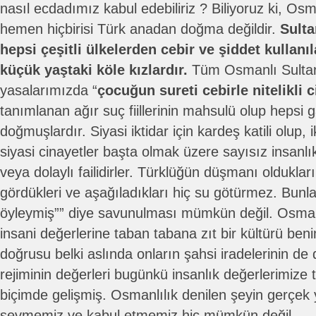
nasıl ecdadımız kabul edebiliriz ? Biliyoruz ki, Osm
hemen hiçbirisi Türk anadan doğma değildir.
Sulta
hepsi çeşitli ülkelerden cebir ve şiddet kullanıla
küçük yaştaki köle kızlardır.
Tüm Osmanlı Sultan
yasalarımızda “
çocuğun sureti cebirle nitelikli c
tanımlanan ağır suç fiillerinin mahsulü olup hepsi 
doğmuşlardır. Siyasi iktidar için kardeş katili olup, 
siyasi cinayetler başta olmak üzere sayısız insan
veya dolaylı failidirler. Türklüğün düşmanı oldukları
gördükleri ve aşağıladıkları hiç su götürmez. Bunl
öyleymiş”” diye savunulması mümkün değil. Osmanl
insani değerlerine taban tabana zıt bir kültürü be
doğrusu belki aslında onların şahsi iradelerinin de
rejiminin değerleri bugünkü insanlık değerlerimize 
biçimde gelişmiş. Osmanlılık denilen şeyin gerçek
sevmemiz ve kabul etmemiz hiç mümkün değil.