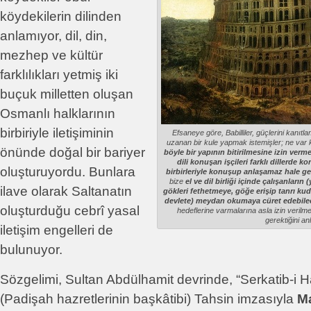
köydekilerin dilinden
anlamıyor, dil, din,
mezhep ve kültür
farklılıkları yetmiş iki
buçuk milletten oluşan
Osmanlı halklarının
birbiriyle iletişiminin
Efsaneye göre, Babilliler, güçlerini kanıt
uzanan bir kule yapmak istemişler; ne var 
önünde doğal bir bariyer
böyle bir yapının bitirilmesine izin ver
dili konuşan işçileri farklı dillerde 
oluşturuyordu. Bunlara
birbirleriyle konuşup anlaşamaz hale ge
bize
el ve dil birliği içinde çalışanların 
ilave olarak Saltanatın
gökleri fethetmeye, göğe erişip tanrı kud
devlete) meydan okumaya cüret edebilec
oluşturduğu cebrî yasal
hedeflerine varmalarına asla izin verilm
gerektiğini anl
iletişim engelleri de
bulunuyor.
Sözgelimi, Sultan Abdülhamit devrinde, “Serkatib-i Ha
(Padişah hazretlerinin başkâtibi) Tahsin imzasıyla
Ma