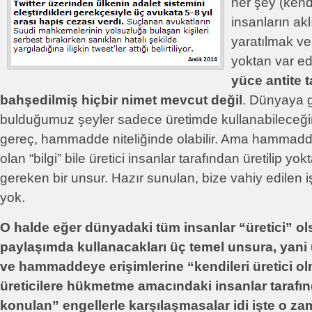
her şey (kendi
insanların ak
yaratılmak ve
yoktan var e
yüce antite t
bahşedilmiş hiçbir nimet mevcut değil
. Dünyaya g
bulduğumuz şeyler sadece üretimde kullanabileceği
gereç, hammadde niteliğinde olabilir. Ama hammadde
olan “bilgi” bile üretici insanlar tarafından üretilip yo
gereken bir unsur. Hazır sunulan, bize vahiy edilen iş
yok.
O halde eğer dünyadaki tüm insanlar “üretici” ols
paylaşımda kullanacakları üç temel unsura, yani ür
ve hammaddeye erişimlerine “kendileri üretici 
üreticilere hükmetme amacındaki insanlar tarafı
konulan” engellerle karşılaşmasalar idi işte o 