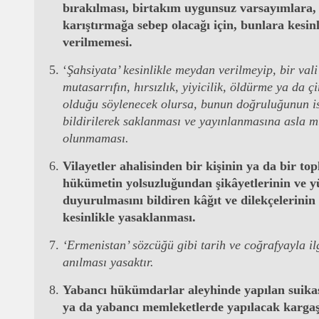
bırakılması, birtakım uygunsuz varsayımlara, 
karıştırmağa sebep olacağı için, bunlara kesi
verilmemesi.
‘
Şahsiyata’ kesinlikle meydan verilmeyip, bir vali
mutasarrıfın, hırsızlık, yiyicilik, öldürme ya da çi
olduğu söylenecek olursa, bunun doğruluğunun i
bildirilerek saklanması ve yayınlanmasına asla 
olunmaması.
Vilayetler ahalisinden bir kişinin ya da bir to
hükümetin yolsuzluğundan şikâyetlerinin ve y
duyurulmasını bildiren kâğıt ve dilekçelerini
kesinlikle yasaklanması.
‘Ermenistan’ sözcüğü gibi tarih ve coğrafyayla ilg
anılması yasaktır.
Yabancı hükümdarlar aleyhinde yapılan suikas
ya da yabancı memleketlerde yapılacak kargaş