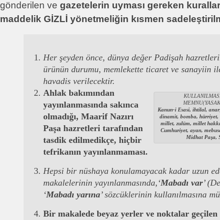
gönderilen ve
gazetelerin uyması gereken kurallar
maddelik
GİZLİ
yönetmeliğin kısmen sadeleştirilm
Her şeyden önce, dünya değer Padişah hazretlerin
ürünün durumu, memlekette ticaret ve sanayiin il
havadis verilecektir.
Ahlak bakımından
KULLANILMASI
yayınlanmasında sakınca
MEMNU(YASAK
Kanun-i Esasi, ihtilal, anar
olmadığı, Maarif Nazırı
dinamit, bomba, hürriyet,
millet, zulüm, millet hakk
Paşa hazretleri tarafından
Cumhuriyet, ayan, mebusan
Midhat Paşa, 
tasdik edilmedikçe, hiçbir
tefrikanın yayınlanmaması.
Hepsi bir nüshaya konulamayacak kadar uzun ede
makalelerinin yayınlanmasında,‘
Mabadı var
’ (D
‘
Mabadı yarına
’ sözcüklerinin kullanılmasına m
Bir makalede beyaz yerler ve noktalar geçilen 