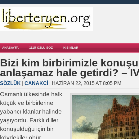
ANASAYFA
1115 ÖZLÜ SÖZ
KISIMLAR
Bizi kim birbirimizle konuş
anlaşamaz hale getirdi? – I
SÖZLÜK
|
CANAKCI
| HAZIRAN 22, 2015 AT 8:05 PM
Osmanlı ülkesinde halk
küçük ve birbirlerine
yabancı klanlar halinde
yaşıyordu. Farklı diller
konuşulduğu için bir
köydekiler öbür