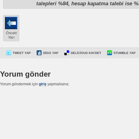
talepleri %84, hesap kapatma talebi ise %3
Önceki
Yazı
TWEET YAP
DIGG YAP
DELICIOUS KAYDET
STUMBLE YAP
Yorum gönder
Yorum göndermek için
giriş
yapmalısınız.