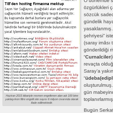
O dönemde sar
özgürlükleri ç
sözcük sadec
gündelik haya
yasaklanmış…
şehriyesi” ist
(saray imâsı t
gönderildiği ri
“
Curnalciler
(
revaçta oldu
Saray’a yakın
“
üdeba(edipl
oluşturulmuş. 
gün mabeyind
Haziran 2015 itibariyle resmen engellenen alan adı 100 bine
toplanırlarm
yaklaşırken filtre engelli site sayısı 6 milyon civarında olarak
ifade edilmektedir.
Bugün Serkati