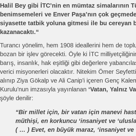
Halil Bey gibi İTC’nin en mümtaz simalarının 
benimsemeleri ve Enver Paşa’nın çok geçmeden
siyasette tatbik yoluna gitmesi ile bu cereya
kazanacaktı.“
Turancı yönelim, hem 1908 ideallerini hem de topl
bozan bir işlev görecekti. Öyle ki İTC milliyetçiliğin
barış, insanlık, hak eşitliği gibi değerlere yabancıla
verici misyonerleri olacaktır. Nitekim Ömer Seyfet
alınıp Ziya Gökalp ve Ali Canip’i içeren Genç Kalem
Kurulu’nun imzasıyla yayınlanan
‘Vatan, Yalnız Va
şöyle denilir:
“Bir millet için, bir vatan için manevi hast
müthişi, en korkuncu ‘insaniyet ve ‘uluslar
( … ) Evet, en büyük maraz, ‘insaniyet ve ‘