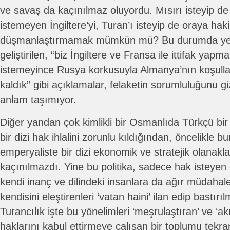
ve savaş da kaçınılmaz oluyordu. Mısırı isteyip d
istemeyen İngiltere’yi, Turan’ı isteyip de oraya ha
düşmanlaştırmamak mümkün mü? Bu durumda yeni
geliştirilen, “biz İngiltere ve Fransa ile ittifak yapm
istemeyince Rusya korkusuyla Almanya’nın koşulla
kaldık” gibi açıklamalar, felaketin sorumluluğunu
anlam taşımıyor.
Diğer yandan çok kimlikli bir Osmanlıda Türkçü bir 
bir dizi hak ihlalini zorunlu kıldığından, öncelikle 
emperyaliste bir dizi ekonomik ve stratejik olanak
kaçınılmazdı. Yine bu politika, sadece hak isteyen ö
kendi inanç ve dilindeki insanlara da ağır müdahal
kendisini eleştirenleri ‘vatan haini’ ilan edip bastırı
Turancılık işte bu yönelimleri ‘meşrulaştıran’ ve ‘akı
haklarını kabul ettirmeye çalışan bir toplumu tekrar