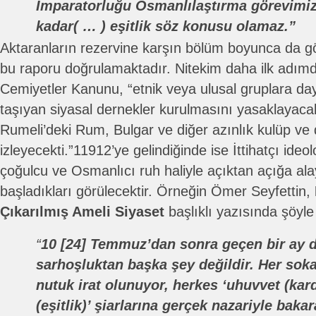
İmparatorluğu Osmanlılaştırma görevimiz
kadar( … ) eşitlik söz konusu olamaz.”
Aktaranların rezervine karşın bölüm boyunca da gö
bu raporu doğrulamaktadır. Nitekim daha ilk adımd
Cemiyetler Kanunu, “etnik veya ulusal gruplara da
taşıyan siyasal dernekler kurulmasını yasaklaya
Rumeli’deki Rum, Bulgar ve diğer azınlık kulüp ve 
izleyecekti.”11912’ye gelindiğinde ise İttihatçı ideo
çoğulcu ve Osmanlıcı ruh haliyle açıktan açığa a
başladıkları görülecektir. Örneğin Ömer Seyfettin,
Çıkarılmış Ameli Siyaset
başlıklı yazısında şöyle 
“
10 [24] Temmuz’dan sonra geçen bir ay d
sarhoşluktan başka şey değildir. Her sok
nutuk irat olunuyor, herkes ‘uhuvvet (kar
(eşitlik)’ şiarlarına gerçek nazariyle baka