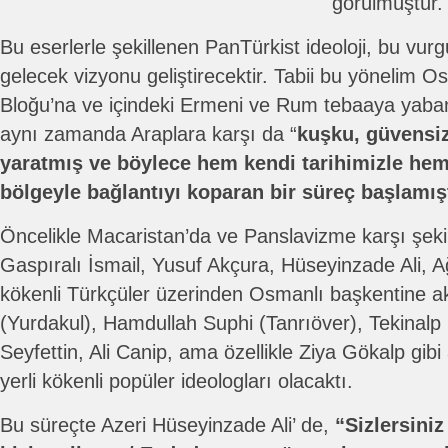
görülmüştür.
Bu eserlerle şekillenen PanTürkist ideoloji, bu vur
gelecek vizyonu geliştirecektir. Tabii bu yönelim Os
Bloğu’na ve içindeki Ermeni ve Rum tebaaya yaba
aynı zamanda Araplara karşı da “
kuşku, güvensiz
yaratmış ve böylece hem kendi tarihimizle he
bölgeyle bağlantıyı koparan bir süreç başlamışt
Öncelikle Macaristan’da ve Panslavizme karşı şekil
Gaspıralı İsmail, Yusuf Akçura, Hüseyinzade Ali, 
kökenli Türkçüler üzerinden Osmanlı başkentine
(Yurdakul), Hamdullah Suphi (Tanrıöver), Tekinal
Seyfettin, Ali Canip, ama özellikle Ziya Gökalp gibi
yerli kökenli popüler ideologları olacaktı.
Bu süreçte Azeri Hüseyinzade Ali’ de,
“Sizlersini