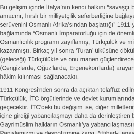
Bu gelişim içinde İtalya’nın kendi halkını “savaşçı b
amacını, hırslı bir milliyetçilik seferberliğine bağl
serüvenini Osmanlı Afrika’sından başlattığı” 1911 
bağlamında “Osmanlı İmparatorluğu için de önemli b
Osmanlıcılık programı zayıflamış, Türkçülük ve mil
kazanmıştı. Birkaç yıl sonra ‘Turan’ ülküsüne döküle
(geleceği) Türkçülükte ve onu manen güçlendirece
(Cengizlerde, Oğuz’larda, Ergenekon’larda) arayan
hâkim kılınması sağlanacaktı,
1911 Kongresi’nden sonra da açıktan telaffuz edilm
Türkçülük, İTC örgütlerinde ve devlet kurumlarında 
geçecektir. İTC’deki bu değişim ise, diğer milletler
içine girdiği yabancılaşmayı daha da derinleştiren bi
Gayrimüslim halkların Osmanlı’ya yabancılaşması
Panislamizmi ve despotizmine karşı, “ittihad-ı anasır