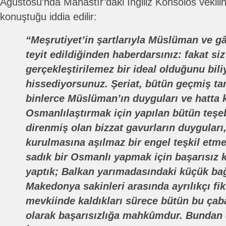
Ağustosu’nda Manastır’daki İngiliz Konsolos vekilin
konuştuğu iddia edilir:
“Meşrutiyet’in şartlarıyla Müslüman ve gâ
teyit edildiğinden haberdarsınız: fakat s
gerçekleştirilemez bir ideal olduğunu bili
hissediyorsunuz. Şeriat, bütün geçmiş tar
binlerce Müslüman’ın duyguları ve hatta k
Osmanlılaştırmak için yapılan bütün teşe
direnmiş olan bizzat gavurların duyguları,
kurulmasına aşılmaz bir engel teşkil etme
sadık bir Osmanlı yapmak için başarısız 
yaptık; Balkan yarımadasındaki küçük bağ
Makedonya sakinleri arasında ayrılıkçı fi
mevkiinde kaldıkları sürece bütün bu çab
olarak başarısızlığa mahkûmdur. Bundan 