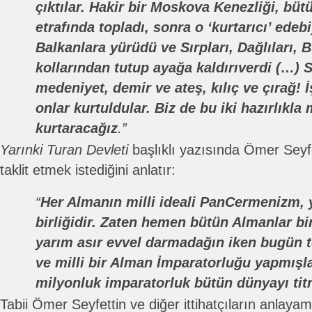
çıktılar. Hakir bir Moskova Kenezliği, büt
etrafında topladı, sonra o ‘kurtarıcı’ edebiya
Balkanlara yürüdü ve Sırpları, Dağlıları, B
kollarından tutup ayağa kaldırıverdi (…) 
medeniyet, demir ve ateş, kılıç ve çırağ! İ
onlar kurtuldular. Biz de bu iki hazırlıkla 
kurtaracağız
.”
Yarınki Turan Devleti
başlıklı yazısında Ömer Seyfe
taklit etmek istediğini anlatır:
“
Her Almanın milli ideali PanCermenizm,
birliğidir. Zaten hemen bütün Almanlar bi
yarım asır evvel darmadağın iken bugün 
ve milli bir Alman İmparatorluğu yapmışla
milyonluk imparatorluk bütün dünyayı tit
Tabii Ömer Seyfettin ve diğer ittihatçıların anlay