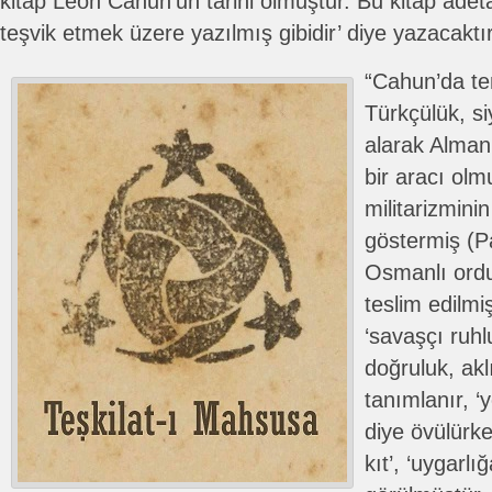
kitap Leon Cahun’un tarihi olmuştur. Bu kitap ade
teşvik etmek üzere yazılmış gibidir’ diye yazacaktır
“Cahun’da tem
Türkçülük, si
alarak Alma
bir aracı olm
militarizmini
göstermiş (P
Osmanlı ord
teslim edilmi
‘savaşçı ruhlu
doğruluk, aklı
tanımlanır, ‘y
diye övülürke
kıt’, ‘uygarlı