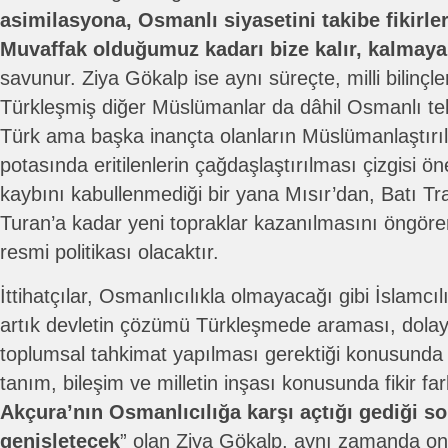
asimilasyona, Osmanlı siyasetini takibe fikirler
Muvaffak olduğumuz kadarı bize kalır, kalmaya
savunur. Ziya Gökalp ise aynı süreçte, milli bilin
Türkleşmiş diğer Müslümanlar da dâhil Osmanlı teb
Türk ama başka inançta olanların Müslümanlaştırı
potasında eritilenlerin çağdaşlaştırılması çizgisi ön
kaybını kabullenmediği bir yana Mısır’dan, Batı T
Turan’a kadar yeni topraklar kazanılmasını öngören
resmi politikası olacaktır.
İttihatçılar, Osmanlıcılıkla olmayacağı gibi İslamcı
artık devletin çözümü Türkleşmede araması, dolay
toplumsal tahkimat yapılması gerektiği konusunda
tanım, bileşim ve milletin inşası konusunda fikir farkl
Akçura’nın Osmanlıcılığa karşı açtığı gediği s
genişletecek
” olan Ziya Gökalp, aynı zamanda ond