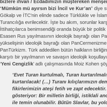
bizlere ihvan / Ecdadımızın müştereken menşe
“
Mümkün mü ayırsın bizi İncil ve Kur’an
” diye s
Gökalp ve İTC’nin elinde sadece Türklükle ve İslaml
Turancılığa evrilecektir. İşte bu akım, sorunlar k
İttihatçılarca benimsendiği oranda büyük bir polit
Esasen Rus yayılmasının ideolojik bayrağı olan P
yükselişinin ideolojik bayrağı olan PanCermenizme 
PanTürkizm. Türk addedilen bütün halkların birliğin
karşıtı bir yayılmanın ve savaşın ideolojik koşullayı
‘
Yeni Cengizlik
’ adlı çalışmasında Moiz Kohen şöy
“
Evet Turan kurtulmalı, Turan kurtarılmalı
kurtarılacak! (…) Turanı kılıçlarımızın dem
fikirlerimizin ateşi fetih ve zapt edecektir.
gösteriyor: Bir milletin birliği, istiklali a
ile temin olunabilir. Bütün Slavlar, bu y