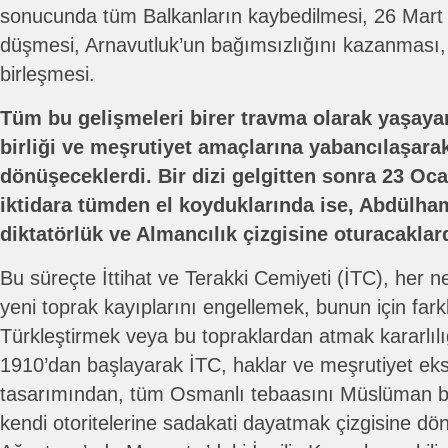
sonucunda tüm Balkanların kaybedilmesi, 26 Mart 
düşmesi, Arnavutluk’un bağımsızlığını kazanması, G
birleşmesi.
Tüm bu gelişmeleri birer travma olarak yaşayan 
birliği ve meşrutiyet amaçlarına yabancılaşarak
dönüşeceklerdi. Bir dizi gelgitten sonra 23 Oca
iktidara tümden el koyduklarında ise, Abdülhami
diktatörlük ve Almancılık çizgisine oturacaklard
Bu süreçte İttihat ve Terakki Cemiyeti (İTC), her 
yeni toprak kayıplarını engellemek, bunun için farklı
Türkleştirmek veya bu topraklardan atmak kararlılı
1910’dan başlayarak İTC, haklar ve meşrutiyet ekse
tasarımından, tüm Osmanlı tebaasını Müslüman bi
kendi otoritelerine sadakati dayatmak çizgisine dö