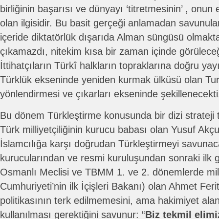
birliğinin başarısı ve dünyayı ‘titretmesinin’ , onu
olan ilgisidir. Bu basit gerçeği anlamadan savunul
içeride diktatörlük dışarıda Alman süngüsü olmakt
çıkamazdı, nitekim kısa bir zaman içinde görüleceğ
İttihatçıların Türkî halkların topraklarına doğru ya
Türklük ekseninde yeniden kurmak ülküsü olan Tura
yönlendirmesi ve çıkarları ekseninde şekillenecekti
Bu dönem Türkleştirme konusunda bir dizi strateji 
Türk milliyetçiliğinin kurucu babası olan Yusuf Akç
İslamcılığa karşı doğrudan Türkleştirmeyi savunac
kurucularından ve resmi kuruluşundan sonraki ilk 
Osmanlı Meclisi ve TBMM 1. ve 2. dönemlerde mille
Cumhuriyeti’nin ilk İçişleri Bakanı) olan Ahmet Feri
politikasının terk edilmemesini, ama hakimiyet alanı
kullanılması gerektiğini savunur: “
Biz tekmil elim