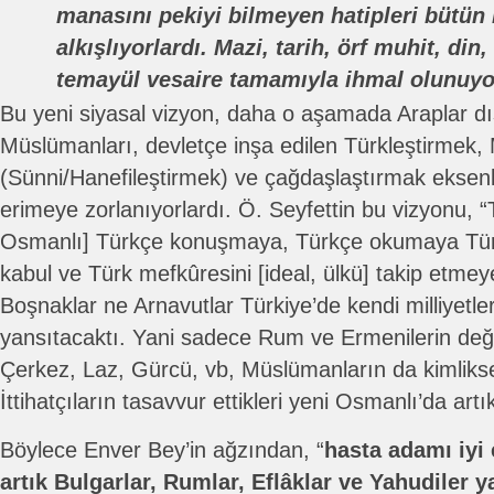
manasını pekiyi bilmeyen hatipleri bütün 
alkışlıyorlardı. Mazi, tarih, örf muhit, din
temayül vesaire tamamıyla ihmal olunuyo
Bu yeni siyasal vizyon, daha o aşamada Araplar dı
Müslümanları, devletçe inşa edilen Türkleştirmek
(Sünni/Hanefileştirmek) ve çağdaşlaştırmak eksenli
erimeye zorlanıyorlardı. Ö. Seyfettin bu vizyonu, “
Osmanlı] Türkçe konuşmaya, Türkçe okumaya Türk 
kabul ve Türk mefkûresini [ideal, ülkü] takip etm
Boşnaklar ne Arnavutlar Türkiye’de kendi milliyetle
yansıtacaktı. Yani sadece Rum ve Ermenilerin deği
Çerkez, Laz, Gürcü, vb, Müslümanların da kimlikse
İttihatçıların tasavvur ettikleri yeni Osmanlı’da artı
Böylece Enver Bey’in ağzından, “
hasta adamı iyi
artık Bulgarlar, Rumlar, Eflâklar ve Yahudiler