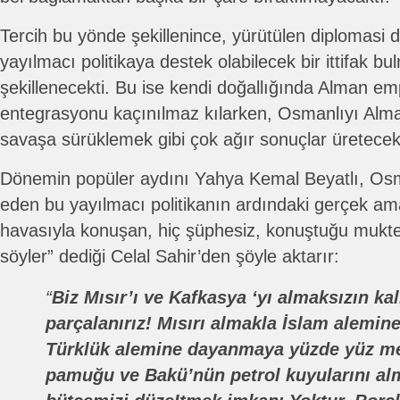
Tercih bu yönde şekillenince, yürütülen diplomasi d
yayılmacı politikaya destek olabilecek bir ittifak b
şekillenecekti. Bu ise kendi doğallığında Alman emp
entegrasyonu kaçınılmaz kılarken, Osmanlıyı Alma
savaşa sürüklemek gibi çok ağır sonuçlar üretecekt
Dönemin popüler aydını Yahya Kemal Beyatlı, Osm
eden bu yayılmacı politikanın ardındaki gerçek a
havasıyla konuşan, hiç şüphesiz, konuştuğu muktedi
söyler” dediği Celal Sahir’den şöyle aktarır:
“
Biz Mısır’ı ve Kafkasya ‘yı almaksızın kal
parçalanırız! Mısırı almakla İslam alemine
Türklük alemine dayanmaya yüzde yüz me
pamuğu ve Bakü’nün petrol kuyularını alm