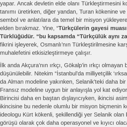
yapar. Ancak devletin elde olanı Türkleştirmesini ko
tanımı üretirken, diğer yandan, Turan kökenine ve
sembol ve anlatılara da temel bir misyon yükleyerek
elden bırakmaz. Yine, “
Türkçülerin gayesi muası
Türklüğüdür. “bu kapsamda “Türkçülük aynı za
fikrini işleyerek, Osmanlı’nın Türkleştirilmesine kar
muhalefetini etkisizleştirmeye çalışır.
İlk anda Akçura’nın ırkçı, Gökalp’in ırkçı olmayan b
düşünülebilir. Nitekim “İstanbul’da milliyetçilik ‘ırks
da Alman modeline yakınken, Selanik’teki daha bir ‘
Fransız modeline uygun bir anlayışla yol kat ediyor
Birincisi daha en baştan dışlayıcıyken, ikincisi as
ikincisine bu nedenle olumlu bir misyon biçmenin ko
ideologu Kürt kökenli, şekillendiği yer Selanik olan 
görüşü olarak çok daha operasyonel ve kıyıcı olac