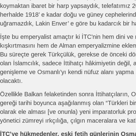
koymaktan ibaret bir harp yapsaydık, telefatımız 2
herhalde 1918’ e kadar doğu ve güney cephelerind
uğramazdık, Lakin Enver’ e göre bu kadarcık bir h
İşte bu emperyalist amaçtır ki İTC’nin hem dini ve m
kışkırtmasını hem de Alman emperyalizmine ekleml
Bu süreçte gerek Türkçülük, gerekse de önceki dön
olan İslamcılık, sadece İttihatçı hâkimiyetin değil
genişleme ve Osmanlı’yı kendi nüfuz alanı yapma si
olacaktı.
Özellikle Balkan felaketinden sonra İttihatçıların, O
gereği tarihi boyunca aşağılanmış olan “Türkleri bi
olarak ele alması [ve onunla) yeni imparatorluk proj
yönetici zümreyi ırkçılığa, çılgın maceralara ve kat
İTC’ye hükmedenler, eski fetih günlerinin Osman