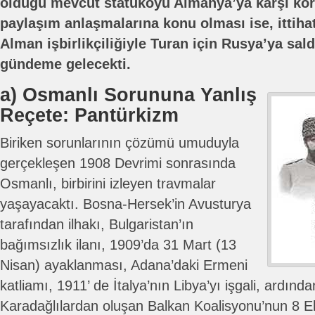
olduğu mevcut statükoyu Almanya’ya karşı ko
paylaşım anlaşmalarına konu olması ise, ittihatç
Alman işbirlikçiliğiyle Turan için Rusya’ya sal
gündeme gelecekti.
a) Osmanlı Sorununa Yanlış
Reçete: Pantürkizm
Biriken sorunlarının çözümü umuduyla
gerçekleşen 1908 Devrimi sonrasında
Osmanlı, birbirini izleyen travmalar
yaşayacaktı. Bosna-Hersek’in Avusturya
tarafından ilhakı, Bulgaristan’ın
bağımsızlık ilanı, 1909’da 31 Mart (13
Nisan) ayaklanması, Adana’daki Ermeni
katliamı, 1911’ de İtalya’nın Libya’yı işgali, ardın
Karadağlılardan oluşan Balkan Koalisyonu’nun 8 Ek