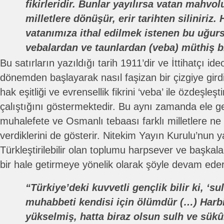
fikirleridir. Bunlar yayılırsa vatan mahvol
milletlere dönüşür, erir tarihten siliniriz.
vatanımıza ithal edilmek istenen bu uğursu
vebalardan ve taunlardan (veba) müthiş bir
Bu satırların yazıldığı tarih 1911’dir ve İttihatçı i
dönemden başlayarak nasıl faşizan bir çizgiye girdiği
hak eşitliği ve evrensellik fikrini ‘veba’ ile özdeşle
çalıştığını göstermektedir. Bu aynı zamanda ele ge
muhalefete ve Osmanlı tebaası farklı milletlere n
verdiklerini de gösterir. Nitekim Yayın Kurulu’nun y
Türkleştirilebilir olan toplumu harpsever ve başka
bir hale getirmeye yönelik olarak şöyle devam eder
“Türkiye’deki kuvvetli gençlik bilir ki, ‘sul
muhabbeti kendisi için ölümdür (…) Harbi
yükselmiş, hatta biraz olsun sulh ve sük