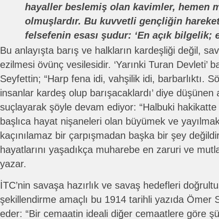
hayaller beslemiş olan kavimler, hemen 
olmuşlardır. Bu kuvvetli gençliğin hareket
felsefenin esası şudur: ‘En açık bilgelik; 
Bu anlayışta barış ve halkların kardeşliği değil, sav
ezilmesi övünç vesilesidir. ‘Yarınki Turan Devleti’ 
Seyfettin; “Harp fena idi, vahşilik idi, barbarlıktı. 
insanlar kardeş olup barışacaklardı’ diye düşünen al
suçlayarak şöyle devam ediyor: “Halbuki hakikatte 
başlıca hayat nişaneleri olan büyümek ve yayılmak 
kaçınılamaz bir çarpışmadan başka bir şey değildir.
hayatlarını yaşadıkça muharebe en zaruri ve mutlak
yazar.
İTC’nin savaşa hazırlık ve savaş hedefleri doğrul
şekillendirme amaçlı bu 1914 tarihli yazıda Ömer 
eder: “Bir cemaatin ideali diğer cemaatlere göre şü