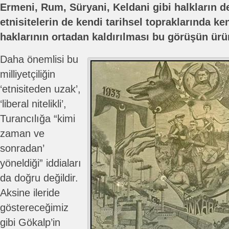
Ermeni, Rum, Süryani, Keldani gibi halkların d
etnisitelerin de kendi tarihsel topraklarında k
haklarının ortadan kaldırılması bu görüşün ürü
Daha önemlisi bu
milliyetçiliğin
‘etnisiteden uzak’,
‘liberal nitelikli’,
Turancılığa “kimi
zaman ve
sonradan’
yöneldiği” iddiaları
da doğru değildir.
Aksine ileride
göstereceğimiz
gibi Gökalp’in