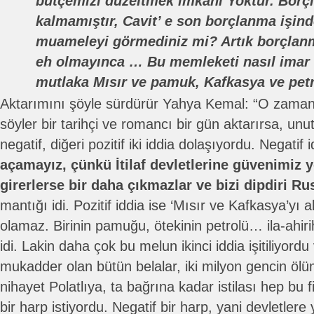
bütçemizi düzeItmek imkanı Yoktur. Borç
kalmamıştır, Cavit’ e son borçlanma işind
muameleyi görmediniz mi? Artık borçla
eh olmayınca … Bu memleketi nasıl imar
mutlaka Mısır ve pamuk, Kafkasya ve pet
Aktarımını şöyle sürdürür Yahya Kemal: “O zamanki
söyler bir tarihçi ve romancı bir gün aktarırsa, unu
negatif, diğeri pozitif iki iddia dolaşıyordu. Negatif i
açamayız, çünkü İtilaf devletlerine güvenimiz 
girerlerse bir daha çıkmazlar ve bizi dipdiri R
mantığı idi. Pozitif iddia ise ‘Mısır ve Kafkasya’yı 
olamaz. Birinin pamuğu, ötekinin petrolü… ila-ahir
idi. Lakin daha çok bu melun ikinci iddia işitiliyor
mukadder olan bütün belalar, iki milyon gencin ölü
nihayet Polatlıya, ta bağrına kadar istilası hep bu fi
bir harp istiyordu. Negatif bir harp, yani devletlere