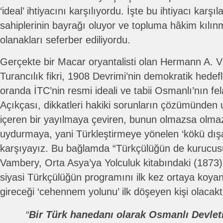
‘ideal’ ihtiyacını karşılıyordu. İşte bu ihtiyacı karşıl
sahiplerinin bayrağı oluyor ve topluma hâkim kılın
olanakları seferber ediliyordu.
Gerçekte bir Macar oryantalisti olan Hermann A. V
Turancılık fikri, 1908 Devrimi’nin demokratik hedef
oranda İTC’nin resmi ideali ve tabii Osmanlı’nın fe
Açıkçası, dikkatleri hakiki sorunların çözümünden u
içeren bir yayılmaya çeviren, bunun olmazsa olmazı
uydurmaya, yani Türkleştirmeye yönelen ‘kökü dışarıd
karşıyayız. Bu bağlamda “Türkçülüğün de kurucusu
Vambery, Orta Asya’ya Yolculuk kitabındaki (1873) 
siyasi Türkçülüğün programını ilk kez ortaya koya
gireceği ‘cehennem yolunu’ ilk döşeyen kişi olacakt
“
Bir Türk hanedanı olarak Osmanlı Devleti, 