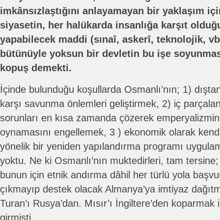
imkânsızlaştığını anlayamayan bir yaklaşım içi
siyasetin, her halükarda insanlığa karşıt olduğ
yapabilecek maddi (sınaî, askerî, teknolojik, v
bütünüyle yoksun bir devletin bu işe soyunmas
kopuş demekti.
İçinde bulunduğu koşullarda Osmanlı’nın; 1) dıştan 
karşı savunma önlemleri geliştirmek, 2) iç parçalan
sorunları en kısa zamanda çözerek emperyalizmin 
oynamasını engellemek, 3 ) ekonomik olarak kend
yönelik bir yeniden yapılandırma programı uygul
yoktu. Ne ki Osmanlı’nın muktedirleri, tam tersine; 1
bunun için etnik andırma dâhil her türlü yola başv
çıkmayıp destek olacak Almanya’ya imtiyaz dağıt
Turan’ı Rusya’dan. Mısır’ı İngiltere’den koparmak 
girmişti.