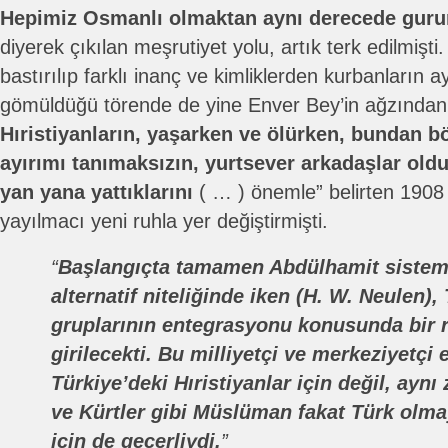
Hepimiz Osmanlı olmaktan aynı derecede gurur
diyerek çıkılan meşrutiyet yolu, artık terk edilmiş
bastırılıp farklı inanç ve kimliklerden kurbanların 
gömüldüğü törende de yine Enver Bey’in ağzından,
Hıristiyanların, yaşarken ve ölürken, bundan bö
ayırımı tanımaksızın, yurtsever arkadaşlar oldu
yan yana yattıklarını
( … ) önemle” belirten 1908 
yayılmacı yeni ruhla yer değiştirmişti.
“
Başlangıçta tamamen Abdülhamit sistemin
alternatif niteliğinde iken (H. W. Neulen)
gruplarının entegrasyonu konusunda bir r
girilecekti. Bu milliyetçi ve merkeziyetçi
Türkiye’deki Hıristiyanlar için değil, ayn
ve Kürtler gibi Müslüman fakat Türk olma
için de geçerliydi.
”