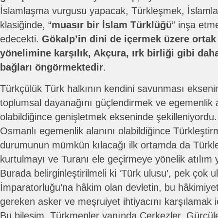
İslamlaşma vurgusu yapacak, Türkleşmek, İslaml
klasiğinde, “
muasır bir İslam Türklüğü
” inşa etm
edecekti.
Gökalp’in dini de içermek üzere orta
yönelimine karşılık, Akçura, ırk birliği gibi da
bağları öngörmektedir
.
Türkçülük Türk halkının kendini savunması eksenin
toplumsal dayanağını güçlendirmek ve egemenlik
olabildiğince genişletmek ekseninde şekilleniyordu
Osmanlı egemenlik alanını olabildiğince Türkleşti
durumunun mümkün kılacağı ilk ortamda da Türk
kurtulmayı ve Turanı ele geçirmeye yönelik atılım
Burada belirginleştirilmeli ki ‘Türk ulusu’, pek çok
İmparatorluğu’na hâkim olan devletin, bu hâkimiyeti
gereken asker ve meşruiyet ihtiyacını karşılamak içi
Bu bileşim, Türkmenler yanında Çerkezler, Gürcüler