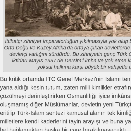
İttihatçı zihniyet İmparatorluğun yıkılmasıyla yok olup b
Orta Doğu ve Kuzey Afrika'da ortaya çıkan devletlerde ır
devletçi varlığını sürdürdü. Bu zihniyetin genç Türk 
iktidarı Mayıs 1937’de Dersim’i imha ve yok etme ka
yoksul halkına karşı büyük bir vahşetle 
Bu kritik ortamda İTC Genel Merkezi’nin İslami te
yana aldığı kesin tutum, zaten milli kimlikler etraf
çözülmeyi derinleştirirken Osmanlılığı iyice imkânsız
oluşmamış diğer Müslümanlar, devletin yeni Türkçü
eritilip Türk-İslam sentezi kamusal alanın tek kimliği
milletlere kendi kaderlerini tayin arayışı ve buna y
bel bağlamaktan başka bir çare bırakılmayacaktı.