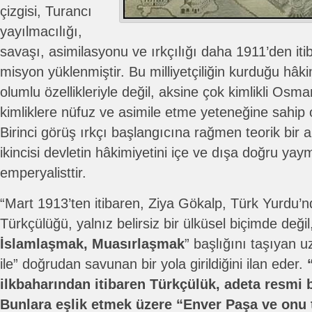
çizgisi, Turancı
yayılmacılığı,
savaşı, asimilasyonu ve ırkçılığı daha 1911’den itib
misyon yüklenmiştir. Bu milliyetçiliğin kurduğu hâk
olumlu özellikleriyle değil, aksine çok kimlikli Osma
kimliklere nüfuz ve asimile etme yeteneğine sahip 
Birinci görüş ırkçı başlangıcına rağmen teorik bir 
ikincisi devletin hâkimiyetini içe ve dışa doğru yay
emperyalisttir.
“Mart 1913’ten itibaren, Ziya Gökalp, Türk Yurdu’
Türkçülüğü, yalnız belirsiz bir ülküsel biçimde değil,
İslamlaşmak, Muasırlaşmak
” başlığını taşıyan u
ile” doğrudan savunan bir yola girildiğini ilan eder.
ilkbaharından itibaren Türkçülük, adeta resmi 
Bunlara eşlik etmek üzere “Enver Paşa ve onu t