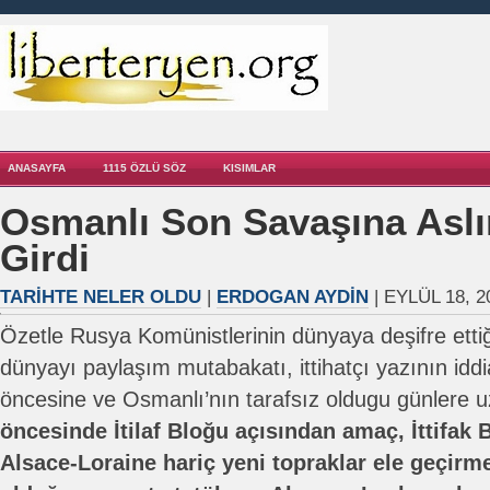
ANASAYFA
1115 ÖZLÜ SÖZ
KISIMLAR
Osmanlı Son Savaşına Aslı
Girdi
TARIHTE NELER OLDU
|
ERDOGAN AYDIN
| EYLÜL 18, 2
Özetle Rusya Komünistlerinin dünyaya deşifre ettiği 
dünyayı paylaşım mutabakatı, ittihatçı yazının iddia
öncesine ve Osmanlı’nın tarafsız oldugu günlere
öncesinde İtilaf Bloğu açısından amaç, İttifak 
Alsace-Loraine hariç yeni topraklar ele geçirm