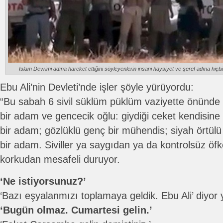
İslam Devrimi adına hareket ettiğini söyleyenlerin insani haysiyet ve şeref adına hiçbi
Ebu Ali’nin Devleti’nde işler şöyle yürüyordu:
“Bu sabah 6 sivil süklüm püklüm vaziyette önünde 
bir adam ve gencecik oğlu: giydiği ceket kendisin
bir adam; gözlüklü genç bir mühendis; siyah örtülü k
bir adam. Siviller ya saygıdan ya da kontrolsüz öf
korkudan mesafeli duruyor.
‘Ne istiyorsunuz?’
‘Bazı eşyalanmızı toplamaya geldik. Ebu Ali’ diyor y
‘Bugün olmaz. Cumartesi gelin.’