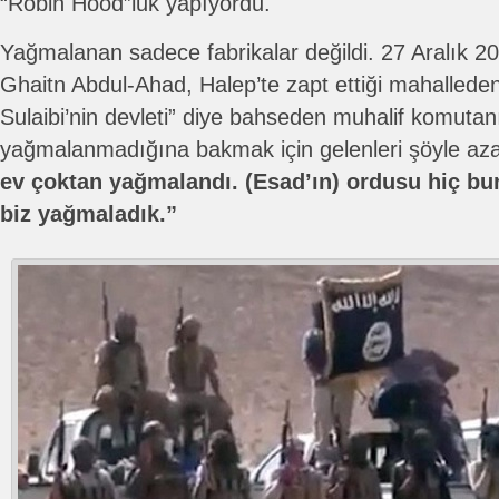
“Robin Hood”luk yapıyordu.
Yağmalanan sadece fabrikalar değildi. 27 Aralık 2
Ghaitn Abdul-Ahad, Halep’te zapt ettiği mahalleden
Sulaibi’nin devleti” diye bahseden muhalif komutan
yağmalanmadığına bakmak için gelenleri şöyle aza
ev çoktan yağmalandı. (Esad’ın) ordusu hiç bu
biz yağmaladık.”