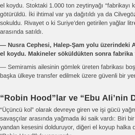
el koydu. Stoktaki 1.000 ton zeytinyağı “fabrikayı 
götürüldü. İki ihtimal var ya dağıtıldı ya da Cilveg
sokuldu. Rivayet o ki Suriye’den getirilen yağlar li
arasında satıldı.
― Nusra Cephesi, Halep-Şam yolu üzerindeki Al
el koydu. Makineler söküldükten sonra fabrika 
― Semiramis ailesinin gömlek üreten fabrikası boşal
başka ülkeye transfer edilmek üzere güvenli bir ye
“Robin Hood”lar ve “Ebu AIi’nin D
“Üçüncü kol” olarak devreye giren ve işi gücü yağm
savaşçılar arasında yağmada iki saik vardı: Biri b
yandan kesesini dolduruyor, diğeri el koyup halka 