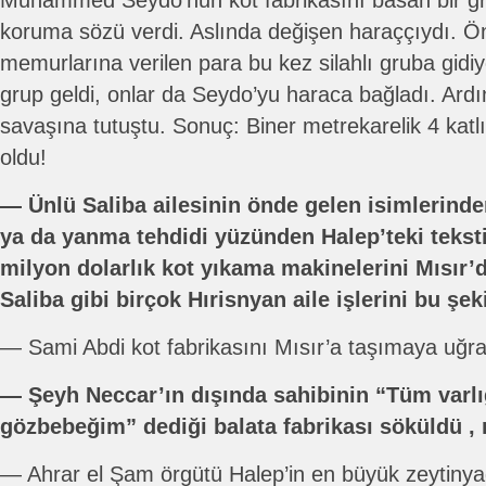
Muhammed Seydo’nun kot fabrikasını basan bir grup
koruma sözü verdi. Aslında değişen haraççıydı. Ö
memurlarına verilen para bu kez silahlı gruba gidiy
grup geldi, onlar da Seydo’yu haraca bağladı. Ardı
savaşına tutuştu. Sonuç: Biner metrekarelik 4 katlı f
oldu!
― Ünlü Saliba ailesinin önde gelen isimlerind
ya da yanma tehdidi yüzünden Halep’teki teksti
milyon dolarlık kot yıkama makinelerini Mısır’da
Saliba gibi birçok Hırisnyan aile işlerini bu şeki
― Sami Abdi kot fabrikasını Mısır’a taşımaya uğra
― Şeyh Neccar’ın dışında sahibinin “Tüm varlı
gözbebeğim” dediği balata fabrikası söküldü , m
― Ahrar el Şam örgütü Halep’in en büyük zeytinyağ