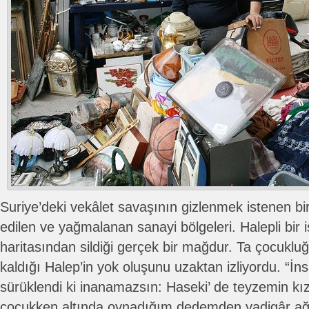
Suriye’deki vekâlet savaşının gizlenmek istenen bi
edilen ve yağmalanan sanayi bölgeleri. Halepli bir
haritasından sildiği gerçek bir mağdur. Ta çocukl
kaldığı Halep’in yok oluşunu uzaktan izliyordu. “İns
sürüklendi ki inanamazsın: Haseki’ de teyzemin k
çocukken altında oynadığım dedemden yadigâr ağa