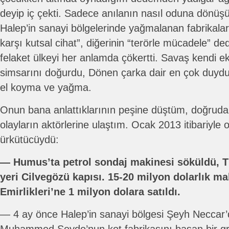
deyip iç çekti. Sadece anılanın nasıl oduna dönüşü
Halep’in sanayi bölgelerinde yağmalanan fabrikaları 
karşı kutsal cihat”, diğerinin “terörle mücadele” ded
felaket ülkeyi her anlamda çökertti. Savaş kendi e
simsarını doğurdu, Dönen çarka dair en çok duyd
el koyma ve yağma.
Onun bana anlattıklarının peşine düştüm, doğrudan
olayların aktörlerine ulaştım. Ocak 2013 itibariyle 
ürkütücüydü:
― Humus’ta petrol sondaj makinesi söküldü, TIR
yeri Cilvegözü kapısı. 15-20 milyon dolarlık ma
Emirlikleri’ne 1 milyon dolara satıldı.
― 4 ay önce Halep’in sanayi bölgesi Şeyh Neccar’