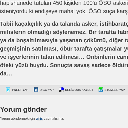
hapishanede tutulan 450 kişiden 100’ü ÖSO askeri
isteniyordu ki endişeye mahal yok, ÖSO suça karşı
Tabii kaçakçılık ya da talanda asker, istihbaratç
milislerin olmadığı söylenemez. Bir tarafta fa
ya da boşaltılmasıyla yaşanan çöküntü, diğer t
geçmişinin satılması, öbür tarafta çatışmalar
ve işyerlerinin talan edilmesi… Onbinlerin can
öteki yüzü buydu. Sonuçta savaş sadece öldürm
da…
TWEET YAP
DIGG YAP
DELICIOUS KAYDET
STUMBLE YAP
Yorum gönder
Yorum göndermek için
giriş
yapmalısınız.