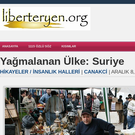
ANASAYFA
1115 ÖZLÜ SÖZ
KISIMLAR
Yağmalanan Ülke: Suriye
HIKAYELER / İNSANLIK HALLERI
|
CANAKCI
| ARALIK 8,