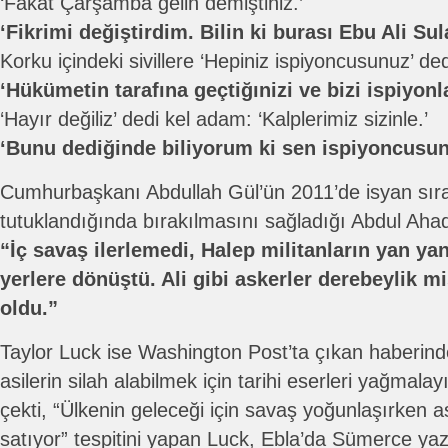
‘Fakat Çarşamba gelin demiştiniz.’
‘Fikrimi değiştirdim. Bilin ki burası Ebu Ali Sula
Korku içindeki sivillere ‘Hepiniz ispiyoncusunuz’ ded
‘Hükümetin tarafına geçtiğınizi ve bizi ispiyonl
‘Hayır değiliz’ dedi kel adam: ‘Kalplerimiz sizinle.’
‘Bunu dediğinde biliyorum ki sen ispiyoncusun
Cumhurbaşkanı Abdullah Gül’ün 2011’de isyan sır
tutuklandığında bırakılmasını sağladığı Abdul Aha
“İç savaş ilerlemedi, Halep militanların yan y
yerlere dönüştü. Ali gibi askerler derebeylik mis
oldu.”
Taylor Luck ise Washington Post’ta çıkan haberin
asilerin silah alabilmek için tarihi eserleri yağmalay
çekti, “Ülkenin geleceği için savaş yoğunlaşırken as
satıyor” tespitini yapan Luck, Ebla’da Sümerce yaz