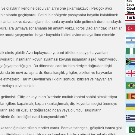
erin ve olayların kendine özgü yanlarını öne çıkarmaktaydı. Pek çok avcı
 bir alanda geçiriyordu. Belirli bir bölgede yaşayanlar hayatta kalabilmek
ni anlamak ve davranışlarını bununla uyumlu hâle getirmek durumundaydı:
urallara uymaya zorlamanın bir anlamı yoktu. Toros Dağları’ndaki insanlar,
e orada yaşayanları beyaz kuyruklu tilkileri avlamamaya ikna etmekle
k etmiş gibidir. Avcı toplayıcılar yabani bitkiler toplayıp hayvanları
rüyorlardı. İnsanların koyun avlaması koyunu insandan aşağı yapmıyordu,
şağı yapmadığı gibi. Bu dönemde canlılar birbirleriyle doğrudan ilişki
ında bir nevi uzlaşırlardı. Buna karşılık çiftçiler, bitkileri ve hayvanları
etmezlerdi. Tarım Devrimi’nin ilk dini sonucu, bitkileri ve hayvanları
r metaya çevirmesidir.
tirmişti. Çiftçiler koyunları üzerinde mutlak kontrol sahibi olmak istiyor
arı çitlere kapatmak, koçlan kısırlaştırmak, dişi koyunları seçici üremeye
unların sağlıklı kuzular doğuracağından veya ölümcül salgınların
lerin üretkenliğini nasıl koruyacaklardı?
zandığını ileri süren teoriler vardır. Bereket tanrıçası, gökyüzü tanrısı gibi
ni yitirdiğinde ortaya çıktı ve bu tanrıların başlıca görevi insanlarla dilsiz