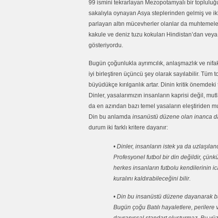
99 ismini tekrarlayan Mezopotamyalı bir topluluğu
sakalıyla oynayan Asya steplerinden gelmiş ve ikli
parlayan altın mücevherler olanlar da muhtemelen
kakule ve deniz tuzu kokuları Hindistan’dan veya
gösteriyordu.
Bugün çoğunlukla ayrımcılık, anlaşmazlık ve nifak 
iyi birleştiren üçüncü şey olarak sayılabilir. Tüm
büyüdükçe kırılganlık artar. Dinin kritik önemdeki 
Dinler, yasalarımızın insanların kaprisi değil, mu
da en azından bazı temel yasaların eleştiriden mu
Din bu anlamda
insanüstü düzene olan inanca da
durum iki farklı kritere dayanır:
• Dinler, insanların istek ya da uzlaşı
Profesyonel futbol bir din değildir, çünk
herkes insanların futbolu kendilerinin ic
kuralını kaldırabileceğini bilir.
• Din bu insanüstü düzene dayanarak bağ
Bugün çoğu Batılı hayaletlere, perilere