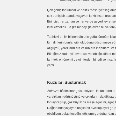
davranışsal standart oluşturmaz. Bu yüz
Çok geniş toplumsal ve politik meşruiyet sağlama 
çok geniş bir alanda yaşayan farklı insan grupları
Birincisi, her zaman ve her yerde geçerli evrense
ısrar etmelidir. Başka bir deyişle evrensel ve tebli
Tarihteki en iyi bilinen dinlerin çoğu, örneğin İs
tüm dinlerin bunlar gibi olduğunu düşünmeye eğil
özgüydü, yerel tanrılara ve ruhlara inanırlardı ve
Bildiğimiz kadarıyla evrensel ve tebliğci dinler mi
tarihteki en önemli devrimlerden biriydi ve insanl
yaptı.
Kuzuları Susturmak
Animizm
hâkim inanç sistemiyken, insan normları ve
yaratıkların görünüşünü ve çıkarlarını da dikkat
toplayıcı grup, çok büyük bir meşe ağacını, ağaç 
Dağları’nda yaşayan başka bir avcı toplayıcı grup,
obsidiyen bulabileceğini göstermiş olduğundan bey