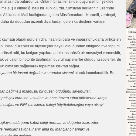
n arasında bulurdunuz. Onların biraz ilerisinde, düşünceli bir şekilde
me alışık olmadığı belli bir Türk olurdu. Simsiyah derilerinin üzerinde
 Afrika’daki Mali krallığından gelen Müslümanlardı. Karanfil, zerdeçal,
 daha da doğudan gizemli diyarlardan gelen kardeşlerin varlığını
kaynağı olarak görülen din, insanlığı para ve imparatorluklarla birlikte en
 toplumsal düzenler ve hiyerarşiler hayali olduğundan kırılgandır ve toplum
tarihsel rolü, bu kırılgan yapılara adeta insanüstü bir meşruiyet vermesidir,
tlak ve üstün bir otorite tarafından buyrulmuş emirler olduğunu söylerler. Bu
af olmasını sağlayarak toplumsal istikrarı sağlar.
yanan bir insani değerler ve normlar sistemi
olarak tanımlanabilir. Bu
landan bağımsız insanüstü bir düzen olduğunu savunurlar.
ü pek çok kuralına, usulüne ve hatta bazen tuhaf ritüellerine karşın
at ettiğini ve FIFA’nın isterse kaleyi büyütebileceğini veya ofsayt
layıcı olduğunu kabul ettiği normlar ve değerler tesis eder.
 ve reenkarnasyona inanır ama bu inançlar bir ahlaki ve