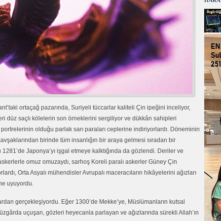
HARA
ortaçağ pazarında, Suriyeli tüccarlar kaliteli Çin ipeğini inceliyor,
eri düz saçlı kölelerin son örneklerini sergiliyor ve dükkân sahipleri
 portrelerinin olduğu parlak sarı paraları ceplerine indiriyorlardı. Döneminin
kavşaklarından birinde tüm insanlığın bir araya gelmesi sıradan bir
 1281’de Japonya’yı işgal etmeye kalktığında da gözlendi. Deriler ve
i askerlerle omuz omuzaydı, sarhoş Koreli paralı askerler Güney Çin
ardı, Orta Asyalı mühendisler Avrupalı maceracıların hikâyelerini ağızları
ine uyuyordu.
llardan gerçekleşiyordu. Eğer 1300’de Mekke’ye, Müslümanların kutsal
 rüzgârda uçuşan, gözleri heyecanla parlayan ve ağızlarında sürekli Allah’ın