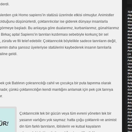
derdi.
lislerden çok Homo sapiens’in statüsü üzerinde etkisi olmuştur. Animistler
lduğunu düşünürlerdi, çoktanrılıcılar ise giderek dünyayı insanlarla
ak görmeye başladı. Bu anlayışa göre dualarımız, kurbanlarımız, günahlarımız
 Birkaç aptal Sapiens’in tanrıları kızdırması sebebiyle korkunç bir sel
ürafa ve fili telef edebilir. Çoktanrıcılık böylelikle sadece tanrıların değil,
stemin daha şanssız üyeleriyse statülerini kaybederek insanın tanrılarla
aline geldi.
 pek çok Batılının çokranrıcılığı cahil ve çocukça bir puta tapınma olarak
adır, çünkü çoktanncılığın kendi mantığını anlamak için pek çok tanrıya
r.
Çoktanrıcılık tek bir gücün veya tüm evreni yöneten tek bir
yasanın varlığını yok saymaz: hatta çoğu çoktanrılı ve animist
din tüm farklı tanrıların, iblislerin ve kutsal kayaların