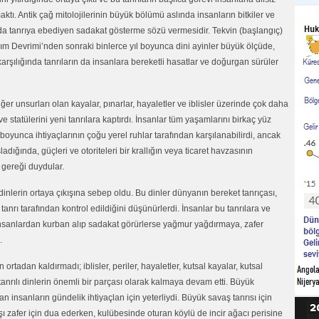
tı. Antik çağ mitolojilerinin büyük bölümü aslında insanların bitkiler ve
da tanrıya ebediyen sadakat gösterme sözü vermesidir. Tekvin (başlangıç)
Tarım Devrimi’nden sonraki binlerce yıl boyunca dini ayinler büyük ölçüde,
karşılığında tanrıların da insanlara bereketli hasatlar ve doğurgan sürüler
ğer unsurları olan kayalar, pınarlar, hayaletler ve iblisler üzerinde çok daha
e statülerini yeni tanrılara kaptırdı. İnsanlar tüm yaşamlarını birkaç yüz
boyunca ihtiyaçlarının çoğu yerel ruhlar tarafından karşılanabilirdi, ancak
ladığında, güçleri ve otoriteleri bir krallığın veya ticaret havzasının
 gereği duydular.
 dinlerin ortaya çıkışına sebep oldu. Bu dinler dünyanın bereket tanrıçası,
 tanrı tarafından kontrol edildiğini düşünürlerdi. İnsanlar bu tanrılara ve
r insanlardan kurban alıp sadakat görürlerse yağmur yağdırmaya, zafer
.
ortadan kaldırmadı; iblisler, periler, hayaletler, kutsal kayalar, kutsal
nrılı dinlerin önemli bir parçası olarak kalmaya devam etti. Büyük
 insanların gündelik ihtiyaçlan için yeterliydi. Büyük savaş tanrısı için
ı zafer için dua ederken, kulübesinde oturan köylü de incir ağacı perisine