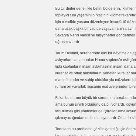
Bü tür dinler genellikle belirli bölgelerin, ikliml
toplayıcı tüm yaşamını birkaç bin kilometrekarelik
için o vadide yaşamı düzenleyen insanüstü düze
daha uzak başka bir vadide yaşayanlarıysa aynı k
Sakarya Nehri Vadisi’ne misyonerler göndermek v
uğraşmazlardı.
Tarım Devrimi, beraberinde dini bir devrime de eşli
avlıyorlardı ama bunları Homo sapiens’e eşit gö
tıpkı kaplanların insan avlamasının insanı daha a
kurarlar ve ortak habitatlarını yöneten kurallar hakk
manipüle eder ve sahip olduklarıyla müzakere bile 
ruhani bir yuvarlak masanın eşit üyelerinden bire
Fakat bu durum büyük bir sorunu da beraberinde ge
ama bunun sınırlı olduğunu da biliyorlardı. Koyunl
tabi tutmak gibi yöntemler geliştirdiler, ama koy
çıkmayacağından emin olamıyorlardı. O halde sürü
Tanrıların bu probleme çözüm getirdiği için önem ka
tanrılar bitkiler ve hayvanlar konuşma kabiliyetleri