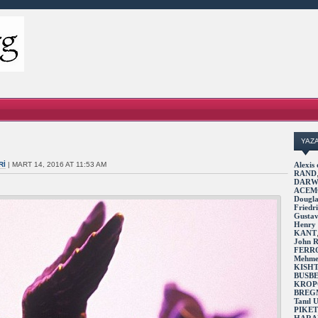
YAZ
RI
| MART 14, 2016 AT 11:53 AM
Alexi
RAND
DARW
ACEM
Dougl
Fried
Gusta
Henry
KANT
John 
FERR
Mehme
KISH
BUSB
KROP
BREG
Tanıl
PIKE