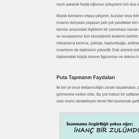
mum yakarak hasta oğlunun iyileşmesi icin dua e
Büyük tanrıların ortaya çıkışının, kuzular veya ib
insanın dünyada yaşayan pek çok yaratıktan biri o
tanrılar arasındaki ilişkilerin bir yansıması olar
ve sevaplarımız tüm ekosistemin kaderini belirler.
milyarlarca karınca, çekirge, kaplumbağa, antilop, z
insanların da statüsünü yükseltti. Eski animist si
ilişkisindeki büyük dramın figüranları ve dekoru h
Puta Tapmanın Faydaları
İki bin yıl önce tektanrıcılığın zoraki dayatmalan,
görmesine neden oldu. Bu çok haksız bir yaftalam
olan inancı destekleyen temel fikri kavramak şarttı