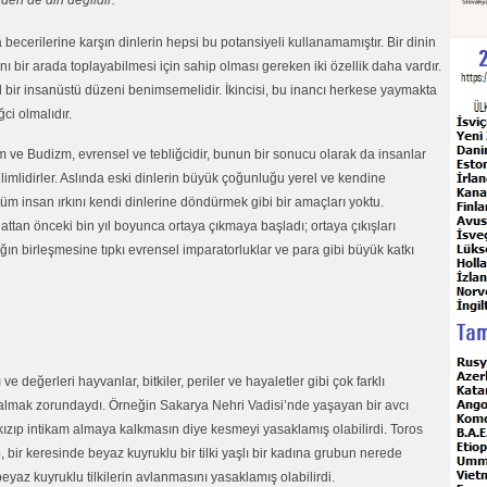
den de din değildir.
becerilerine karşın dinlerin hepsi bu potansiyeli kullanamamıştır. Bir dinin
nı bir arada toplayabilmesi için sahip olması gereken iki özellik daha vardır.
l bir insanüstü düzeni benimsemelidir. İkincisi, bu inancı herkese yaymakta
ğci olmalıdır.
lam ve Budizm, evrensel ve tebliğcidir, bunun bir sonucu olarak da insanlar
imlidirler. Aslında eski dinlerin büyük çoğunluğu yerel ve kendine
 tüm insan ırkını kendi dinlerine döndürmek gibi bir amaçları yoktu.
lattan önceki bin yıl boyunca ortaya çıkmaya başladı; ortaya çıkışları
ığın birleşmesine tıpkı evrensel imparatorluklar ve para gibi büyük katkı
 değerleri hayvanlar, bitkiler, periler ve hayaletler gibi çok farklı
e almak zorundaydı. Örneğin Sakarya Nehri Vadisi’nde yaşayan bir avcı
kızıp intikam almaya kalkmasın diye kesmeyi yasaklamış olabilirdi. Toros
 bir keresinde beyaz kuyruklu bir tilki yaşlı bir kadına grubun nerede
az kuyruklu tilkilerin avlanmasını yasaklamış olabilirdi.