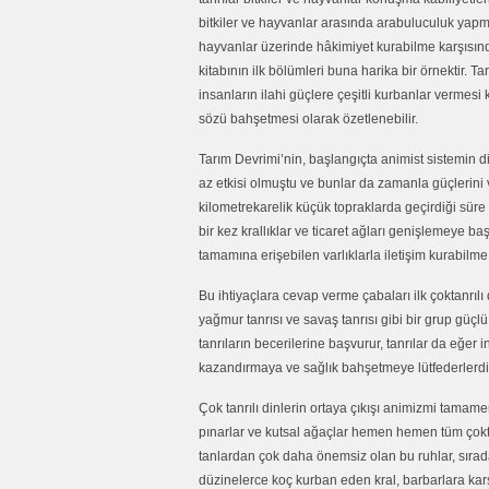
bitkiler ve hayvanlar arasında arabuluculuk yapmak
hayvanlar üzerinde hâkimiyet kurabilme karşısın
kitabının ilk bölümleri buna harika bir örnektir. 
insanların ilahi güçlere çeşitli kurbanlar vermesi 
sözü bahşetmesi olarak özetlenebilir.
Tarım Devrimi’nin, başlangıçta animist sistemin di
az etkisi olmuştu ve bunlar da zamanla güçlerini v
kilometrekarelik küçük topraklarda geçirdiği süre 
bir kez krallıklar ve ticaret ağları genişlemeye baş
tamamına erişebilen varlıklarla iletişim kurabilme
Bu ihtiyaçlara cevap verme çabaları ilk çoktanrılı
yağmur tanrısı ve savaş tanrısı gibi bir grup güçlü
tanrıların becerilerine başvurur, tanrılar da eğe
kazandırmaya ve sağlık bahşetmeye lütfederlerdi
Çok tanrılı dinlerin ortaya çıkışı animizmi tamamen 
pınarlar ve kutsal ağaçlar hemen hemen tüm çokta
tanlardan çok daha önemsiz olan bu ruhlar, sıradan
düzinelerce koç kurban eden kral, barbarlara karş