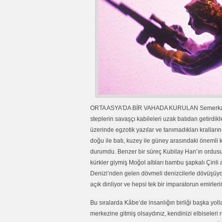
ORTA ASYA’DA BİR VAHADA KURULAN Semerkant’taki 
steplerin savaşçı kabileleri uzak batıdan getirdikl
üzerinde egzotik yazılar ve tanımadıkları kralların
doğu ile batı, kuzey ile güney arasındaki önemli 
durumdu. Benzer bir süreç Kubilay Han’ın ordusu
kürkler giymiş Moğol altıları bambu şapkalı Çinl
Denizi’nden gelen dövmeli denizcilerle dövüşüyorl
açık dinliyor ve hepsi tek bir imparatorun emirler
Bu sıralarda Kâbe’de insanlığın birliği başka yo
merkezine gitmiş olsaydınız, kendinizi elbiseleri