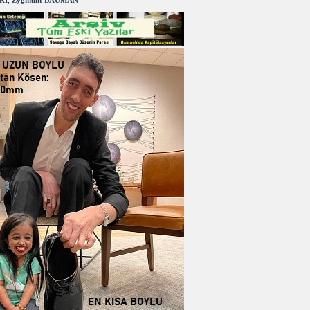
RI
,
Zygmunt BAUMAN