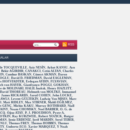
RSS
ARLAR
s de TOCQUEVILLE
,
Aziz NESİN
,
Aykut KANSU
,
Ayn
,
Bekir AĞIRDIR
,
CANAKCI
,
Cetin ALTAN
,
Charles
IN
,
Cumhur BASKAN
,
Cüneyt AKMAN
,
Daron
OGLU
,
David D. FRIEDMAN
,
David EAGLEMAN
,
as HOFSTADTER
,
Erdogan AYDIN
,
FLYAVIAN
,
rich von HAYEK
,
Gianfranco POGGI
,
GOKHAN
,
ve de MOLINARI
,
HALİL İnalcık
,
Henry HAZLITT
,
 David THOREAU
,
Helmuth von MOLTKE
,
Immanuel
,
James RICKARDS
,
Jared COHEN
,
John LOCKE
,
RAWLS
,
Levent GÜLTEKİN
,
Ludwig Von MISES
,
Marc
O
,
Matt RIDLEY
,
Max STIRNER
,
Mahfi EĞİLMEZ
,
t GENÇ
,
Michio KAKU
,
Murray ROTHBARD
,
Niall
TAINY
,
Noam CHOMSKY
,
Noel BARBER
,
O. G. de
ECQ
,
Oğuz ATAY
,
P. J. PROUDHON
,
Pyotr A.
OTKIN
,
Ray KURZWEIL
,
Robert NOZICK
,
Rutger
MAN
,
Şeniz ERDENİZ
,
Şerif MARDİN
,
Serol TEBER
,
 UNLU
,
Thomas FREY
,
Thomas HOBBES
,
Thomas
TTY
,
Umberto ECO
,
Xavier MARQUEZ
,
Y Noah