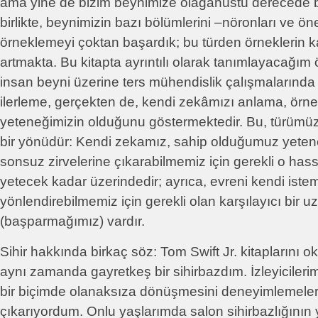
ama yine de bizim beynimize olağanüstü derecede b
birlikte, beynimizin bazı bölümlerini –nöronları ve ön
örneklemeyi çoktan başardık; bu türden örneklerin k
artmakta. Bu kitapta ayrıntılı olarak tanımlayacağım 
insan beyni üzerine ters mühendislik çalışmalarında
ilerleme, gerçekten de, kendi zekâmızı anlama, örn
yeteneğimizin olduğunu göstermektedir. Bu, türümüz
bir yönüdür: Kendi zekamız, sahip olduğumuz yetene
sonsuz zirvelerine çıkarabilmemiz için gerekli o has
yetecek kadar üzerindedir; ayrıca, evreni kendi iste
yönlendirebilmemiz için gerekli olan karşılayıcı bir 
(başparmağımız) vardır.
Sihir hakkında birkaç söz: Tom Swift Jr. kitapların
aynı zamanda gayretkeş bir sihirbazdım. İzleyicileri
bir biçimde olanaksıza dönüşmesini deneyimlemeleri
çıkarıyordum. Onlu yaşlarımda salon sihirbazlığının y