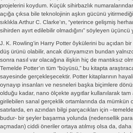
projelerini koydum. Küçük sihirbazlık numaralarından f
açığa çıksa bile teknolojinin aşkın gücünü yitirmediğ
sıklıkla Arthur C. Clarke’ın, “yeterince gelişmiş herhan
sihirden ayırt edilebilir olmadığını” söyleyen üçüncü y
J. K. Rowling’in Harry Potter ôykülerini bu açıdan b
düş ürünü olabilir, ancak dünyamızın bundan yalnızca
sonra nasıl var olacağına ilişkin hiç de mantıksız ol
Temelde Potter’ın tüm “büyüsü,” bu kitapta araştıraca
sayesinde gerçekleşecektir. Potter kitaplarının hayali
oynayıp insanları ve nesneleri başka biçimlere dönü
olduğu kadar, nano ölçekte aygıtlar kullanılarak tam 
girilebilen sanal gerçeklik ortamlarında da mümkün o
satırlarda, en azından bilgi parçacıkları için –temeld
budur- bir şeyler başarma yolunda (nedensellik para
açmadan) ciddi öneriler ortaya atılmış olsa da, daha 