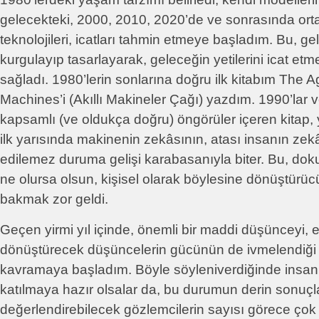
gelecekteki, 2000, 2010, 2020’de ve sonrasında ort
teknolojileri, icatları tahmin etmeye başladım. Bu, gel
kurgulayıp tasarlayarak, geleceğin yetilerini icat e
sağladı. 1980’lerin sonlarına doğru ilk kitabım The Ag
Machines’i (Akıllı Makineler Çağı) yazdım. 1990’lar v
kapsamlı (ve oldukça doğru) öngörüler içeren kitap, yi
ilk yarısında makinenin zekâsının, atası insanın zek
edilemez duruma gelişi karabasanıyla biter. Bu, dokun
ne olursa olsun, kişisel olarak böylesine dönüştürüc
bakmak zor geldi.
Geçen yirmi yıl içinde, önemli bir maddi düşünceyi, 
dönüştürecek düşüncelerin gücünün de ivmelendiği
kavramaya başladım. Böyle söyleniverdiğinde insan
katılmaya hazır olsalar da, bu durumun derin sonuçl
değerlendirebilecek gözlemcilerin sayısı görece ço