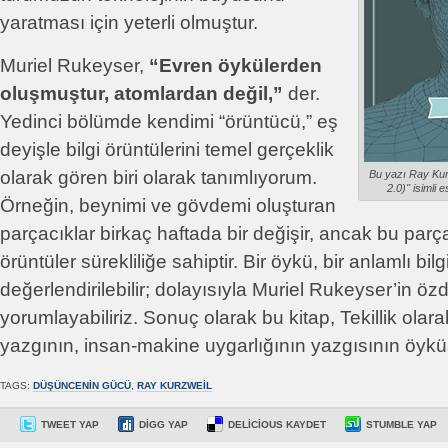
yaratması için yeterli olmuştur.
Muriel Rukeyser,
“Evren öykülerden
oluşmuştur, atomlardan değil,”
der.
Yedinci bölümde kendimi “örüntücü,” eş
deyişle bilgi örüntülerini temel gerçeklik
olarak gören biri olarak tanımlıyorum.
Bu yazı Ray Kurz
2.0)'' isimli
Örneğin, beynimi ve gövdemi oluşturan
parçacıklar birkaç haftada bir değişir, ancak bu parç
örüntüler sürekliliğe sahiptir. Bir öykü, bir anlamlı bil
değerlendirilebilir; dolayısıyla Muriel Rukeyser’in öz
yorumlayabiliriz. Sonuç olarak bu kitap, Tekillik olara
yazgının, insan-makine uygarlığının yazgısının öykü
TAGS:
DÜŞÜNCENIN GÜCÜ
,
RAY KURZWEIL
TWEET YAP
DIGG YAP
DELICIOUS KAYDET
STUMBLE YAP