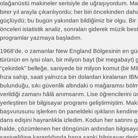
olağanüstü makineler serisiyle de uğraşıyordum. Ma
birer yıl arayla çıkarılıyordu; her biri öncekinden da
güçlüydü; bu bugün yakından bildiğimiz bir olgu. Bi
önceleri istatistik analiz, sonraları giderek müzik be
programlar yazmaya başladım.
1968’de, o zamanlar New England Bölgesinin en güçl
türünün en iyisi olan, bir milyon bayt (bir megabayt) 
“çekirdek” belleğe, saniyede bir milyon komut (bir MIP
hıza sahip, saati yalnızca bin dolardan kiralanan IB
bulunduğu, sıkı güvenlik altındaki o mağaramsı böl
verildiği zamanı hâlâ anımsarım. Lise öğrencilerini ün
yerleştiren bir bilgisayar programı geliştirmiştim. Ma
başvurusunu işlerken ön paneldeki ışıkların kendine
dans edişini hayranlıkla izledim. Kodun her satırını ga
halde, çözümlenen her döngünün ardından bilgisayar
saniyeliğine karardığında bana sanki bilgisayar der