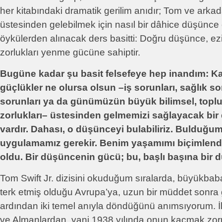
her kitabındaki dramatik gerilim anıdır; Tom ve arka
üstesinden gelebilmek için nasıl bir dâhice düşünce 
öykülerden alınacak ders basitti: Doğru düşünce, ezi
zorlukları yenme gücüne sahiptir.
Bugüne kadar şu basit felsefeye hep inandım: Ka
güçlükler ne olursa olsun –iş sorunları, sağlık soru
sorunları ya da günümüzün büyük bilimsel, toplu
zorlukları– üstesinden gelmemizi sağlayacak bi
vardır. Dahası, o düşünceyi bulabiliriz. Bulduğ
uygulamamız gerekir. Benim yaşamımı biçimlend
oldu. Bir düşüncenin gücü; bu, başlı başına bir 
Tom Swift Jr. dizisini okuduğum sıralarda, büyükba
terk etmiş olduğu Avrupa’ya, uzun bir müddet sonra
ardından iki temel anıyla döndüğünü anımsıyorum. İl
ve Almanlardan, yani 1938 yılında onun kaçmak zo