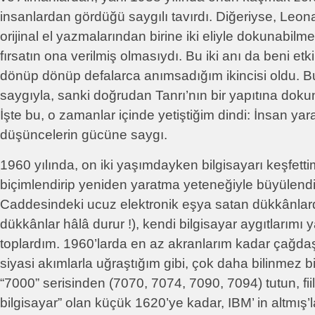
insanlardan gördüğü saygılı tavırdı. Diğeriyse, Leon
orijinal el yazmalarından birine iki eliyle dokunabilme
fırsatın ona verilmiş olmasıydı. Bu iki anı da beni etk
dönüp dönüp defalarca anımsadığım ikincisi oldu. Bu
saygıyla, sanki doğrudan Tanrı’nın bir yapıtına doku
İşte bu, o zamanlar içinde yetiştiğim dindi: İnsan yara
düşüncelerin gücüne saygı.
1960 yılında, on iki yaşımdayken bilgisayarı keşfett
biçimlendirip yeniden yaratma yeteneğiyle büyülend
Caddesindeki ucuz elektronik eşya satan dükkânlard
dükkânlar hâlâ durur !), kendi bilgisayar aygıtlarımı
toplardım. 1960’larda en az akranlarım kadar çağdaş
siyasi akımlarla uğraştığım gibi, çok daha bilinmez b
“7000” serisinden (7070, 7074, 7090, 7094) tutun, fiil
bilgisayar” olan küçük 1620’ye kadar, IBM’ in altmış’l