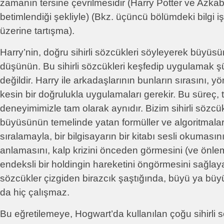
zamanın tersine çevrilmesidir (Harry Potter ve Azka
betimlendiği şekliyle) (Bkz. üçüncü bölümdeki bilgi işl
üzerine tartışma).
Harry’nin, doğru sihirli sözcükleri söyleyerek büyüsü
düşünün. Bu sihirli sözcükleri keşfedip uygulamak şü
değildir. Harry ile arkadaşlarının bunların sırasını, 
kesin bir doğrulukla uygulamaları gerekir. Bu süreç, t
deneyimimizle tam olarak aynıdır. Bizim sihirli sözc
büyüsünün temelinde yatan formüller ve algoritmalar
sıralamayla, bir bilgisayarın bir kitabı sesli okuması
anlamasını, kalp krizini önceden görmesini (ve önle
endeksli bir holdingin hareketini öngörmesini sağlayabi
sözcükler çizgiden birazcık şaştığında, büyü ya büyü
da hiç çalışmaz.
Bu eğretilemeye, Hogwart’da kullanılan çoğu sihirli