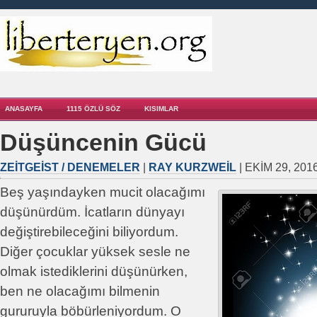
ANASAYFA
1115 ÖZLÜ SÖZ
KISIMLAR
Düşüncenin Gücü
ZEITGEIST / DENEMELER
|
RAY KURZWEIL
| EKIM 29, 201
Beş yaşındayken mucit olacağımı
düşünürdüm. İcatların dünyayı
değiştirebileceğini biliyordum.
Diğer çocuklar yüksek sesle ne
olmak istediklerini düşünürken,
ben ne olacağımı bilmenin
gururuyla böbürleniyordum. O