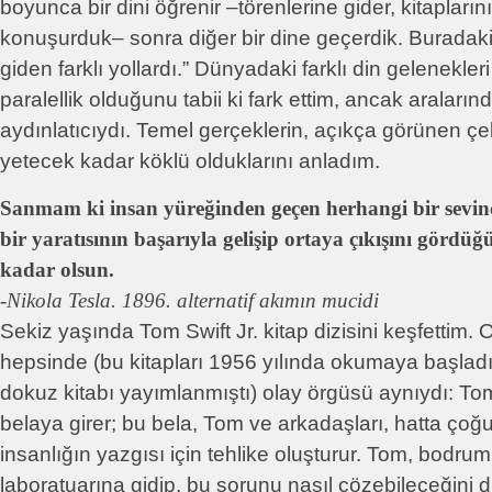
boyunca bir dini öğrenir –törenlerine gider, kitaplarını
konuşurduk– sonra diğer bir dine geçerdik. Buradak
giden farklı yollardı.” Dünyadaki farklı din gelenekler
paralellik olduğunu tabii ki fark ettim, ancak aralarında
aydınlatıcıydı. Temel gerçeklerin, açıkça görünen çe
yetecek kadar köklü olduklarını anladım.
Sanmam ki insan yüreğinden geçen herhangi bir sevin
bir yaratısının başarıyla gelişip ortaya çıkışını görd
kadar olsun.
-Nikola Tesla. 1896. alternatif akımın mucidi
Sekiz yaşında Tom Swift Jr. kitap dizisini keşfettim. 
hepsinde (bu kitapları 1956 yılında okumaya başlad
dokuz kitabı yayımlanmıştı) olay örgüsü aynıydı: To
belaya girer; bu bela, Tom ve arkadaşları, hatta ço
insanlığın yazgısı için tehlike oluşturur. Tom, bodrum
laboratuarına gidip, bu sorunu nasıl çözebileceğini d