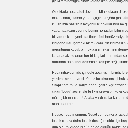
(İyi ki tamir ettiğim cihaz kolonoskopi değilmiş di
O noktada hoca aleti devraldı. Minik ekranı direk
makas atan, slalom yapan çılgın bir şöför gibi sü
kullanımın hastanın lezyonlu iç dokularında ne gib
yapamayacağı üzerine benim henüz bir bilgim yo
biliyorum ki bu yeni icat fiber lifleri henüz radyal
kırılgandırlar. İçerdeki bir tek cam lifin kırılması b
görüntünün küçük bir noktasının eksilmesi demek
kullanacak ise onun her birkaç kullanımından son
durumda da o fiber demetinin komple değiştirilm
Hoca nihayet mide içindeki gezintisini bitirdi, fors
yardımcısına devretti. Yalnız bu çıkartma işi hakik
Skopi hortumu dışarıya doğru çekildikçe etrafına s
çıkan “böğğ” sesleriyle birlikte ortaya bir kova
müthiş bir manzara! Acaba yardımcılar kullanımdan
olabilirler mi?
Neyse, hoca memnun, Neşet de hocaya biraz dah
teknik cihaza daha teknik desteğim oldu. İşe baş
grip oldum. Arada iş günleri de olduğu halde işe