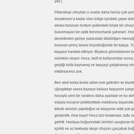
yok.)
Fiberskopi cihazları o sıralar daha henüz çok y
duodenum’a kadar olan bölge içindeki çeper dokul
ekranı bulunan hortum şeklindeki böyle bir cihazı
bulunmayan bir optik feinmechanik şaheseri. Hort
demetinden geriye yukarıdaki dikdörtgen merceğe
bulunan pirinç tanesi büyüklüğünde bir kepçe. Yuk
kepçeyi hareket ettiriyor. Böylece görüntülenen 
mümkün oluyor. Hoca, belli ki kullanımdan sonra, 
geçtiği kılıfa kaynamış ve kepçeyi çalıştıramaz o
imkânlarımız yok.
Ben aleti korka korka aldım eve getirdim ve klasi
uğraştıktan sonra kazasız belasız kepçenin çalış
hocayla yeni bir randevu daha ayarladı ve bu de
edayla hocanın poliklinikteki mekânına dayandık.
teknik servisin yapıldığını ve kepçenin artık çok g
gösterdik. Ama hayır! Hoca bizi bırakmadı, tuttu 
getirtti. Hastaya boğazındaki sinirleri uyuşturan bi
içirildi ve az bekleyip skopi cihazını çarçabuk bo