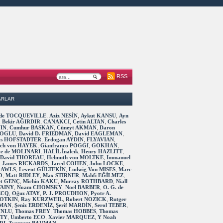
RSS
ARLAR
s de TOCQUEVILLE
,
Aziz NESİN
,
Aykut KANSU
,
Ayn
,
Bekir AĞIRDIR
,
CANAKCI
,
Cetin ALTAN
,
Charles
IN
,
Cumhur BASKAN
,
Cüneyt AKMAN
,
Daron
OGLU
,
David D. FRIEDMAN
,
David EAGLEMAN
,
as HOFSTADTER
,
Erdogan AYDIN
,
FLYAVIAN
,
rich von HAYEK
,
Gianfranco POGGI
,
GOKHAN
,
ve de MOLINARI
,
HALİL İnalcık
,
Henry HAZLITT
,
 David THOREAU
,
Helmuth von MOLTKE
,
Immanuel
,
James RICKARDS
,
Jared COHEN
,
John LOCKE
,
RAWLS
,
Levent GÜLTEKİN
,
Ludwig Von MISES
,
Marc
O
,
Matt RIDLEY
,
Max STIRNER
,
Mahfi EĞİLMEZ
,
t GENÇ
,
Michio KAKU
,
Murray ROTHBARD
,
Niall
TAINY
,
Noam CHOMSKY
,
Noel BARBER
,
O. G. de
ECQ
,
Oğuz ATAY
,
P. J. PROUDHON
,
Pyotr A.
OTKIN
,
Ray KURZWEIL
,
Robert NOZICK
,
Rutger
MAN
,
Şeniz ERDENİZ
,
Şerif MARDİN
,
Serol TEBER
,
 UNLU
,
Thomas FREY
,
Thomas HOBBES
,
Thomas
TTY
,
Umberto ECO
,
Xavier MARQUEZ
,
Y Noah