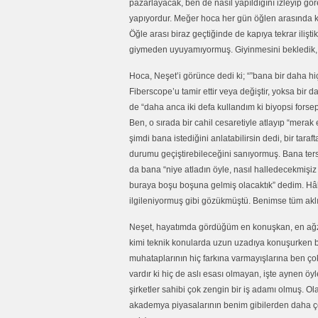
pazarlayacak, ben de nasıl yapıldığını izleyip görec
yapıyordur. Meğer hoca her gün öğlen arasında kap
Öğle arası biraz geçtiğinde de kapıya tekrar ilişti
giymeden uyuyamıyormuş. Giyinmesini bekledik, ç
Hoca, Neşet’i görünce dedi ki; “”bana bir daha h
Fiberscope’u tamir ettir veya değiştir, yoksa bi
de “daha anca iki defa kullandım ki biyopsi forseps
Ben, o sırada bir cahil cesaretiyle atlayıp “mer
şimdi bana istediğini anlatabilirsin dedi, bir taraf
durumu geçiştirebileceğini sanıyormuş. Bana ters 
da bana “niye atladın öyle, nasıl halledecekmişi
buraya boşu boşuna gelmiş olacaktık” dedim. Hâlb
ilgileniyormuş gibi gözükmüştü. Benimse tüm akl
Neşet, hayatımda gördüğüm en konuşkan, en ağzı
kimi teknik konularda uzun uzadıya konuşurken ba
muhataplarının hiç farkına varmayışlarına ben çok
vardır ki hiç de aslı esası olmayan, işte aynen 
şirketler sahibi çok zengin bir iş adamı olmuş. Ol
akademya piyasalarının benim gibilerden daha ço