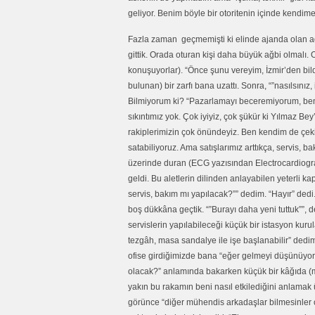
geliyor. Benim böyle bir otoritenin içinde kendi
Fazla zaman geçmemişti ki elinde ajanda olan ağbi i
gittik. Orada oturan kişi daha büyük ağbi olmalı. O
konuşuyorlar). “Önce şunu vereyim, İzmir’den bil
bulunan) bir zarfı bana uzattı. Sonra, “”nasılsını
Bilmiyorum ki? “Pazarlamayı beceremiyorum, ben 
sıkıntımız yok. Çok iyiyiz, çok şükür ki Yılmaz B
rakiplerimizin çok önündeyiz. Ben kendim de çek
satabiliyoruz. Ama satışlarımız arttıkça, servis,
üzerinde duran (ECG yazısından Electrocardiogr
geldi. Bu aletlerin dilinden anlayabilen yeterli k
servis, bakım mı yapılacak?”” dedim. “Hayır” dedi
boş dükkâna geçtik. “”Burayı daha yeni tuttuk””, d
servislerin yapılabileceği küçük bir istasyon kurul
tezgâh, masa sandalye ile işe başlanabilir” dedim.
ofise girdiğimizde bana “eğer gelmeyi düşünüyors
olacak?” anlamında bakarken küçük bir kâğıda (ma
yakın bu rakamın beni nasıl etkilediğini anlamak
görünce “diğer mühendis arkadaşlar bilmesinler on