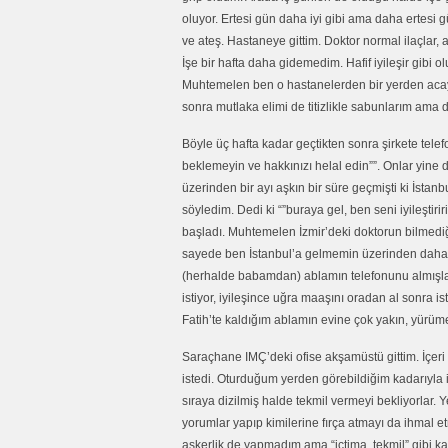
oluyor. Ertesi gün daha iyi gibi ama daha ertesi gü
ve ateş. Hastaneye gittim. Doktor normal ilaçlar, a
İşe bir hafta daha gidemedim. Hafif iyileşir gib
Muhtemelen ben o hastanelerden bir yerden acayi
sonra mutlaka elimi de titizlikle sabunlarım ama 
Böyle üç hafta kadar geçtikten sonra şirkete telef
beklemeyin ve hakkınızı helal edin””. Onlar yine 
üzerinden bir ayı aşkın bir süre geçmişti ki İstanb
söyledim. Dedi ki “”buraya gel, ben seni iyileştir
başladı. Muhtemelen İzmir’deki doktorun bilmediğ
sayede ben İstanbul’a gelmemin üzerinden daha b
(herhalde babamdan) ablamın telefonunu almışlar,
istiyor, iyileşince uğra maaşını oradan al sonra 
Fatih’te kaldığım ablamın evine çok yakın, yürüm
Saraçhane IMÇ’deki ofise akşamüstü gittim. İçeri
istedi. Oturduğum yerden görebildiğim kadarıyla i
sıraya dizilmiş halde tekmil vermeyi bekliyorlar. Ye
yorumlar yapıp kimilerine fırça atmayı da ihmal e
askerlik de yapmadım ama “içtima, tekmil” gibi ka