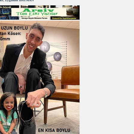
RI
,
Zygmunt BAUMAN