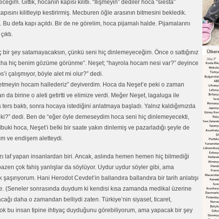
eğim. Gittik, hocanın kapısı kilitli. “İlişmeyin” dediler hoca “siesta”
ısını kilitleyip kestirirmiş. Mecburen öğle arasının bitmesini bekledik.
k. Bu defa kapı açıldı. Bir de ne görelim, hoca pijamalı halde. Pijamalarını
ıktı.
iç bir şey satamayacaksın, çünkü seni hiç dinlemeyeceğim. Önce o sattığınız
r daha hiç benim gözüme görünme”. Neşet; “hayrola hocam nesi var?” deyince
’i çalışmıyor, böyle alet mi olur?” dedi.
ak etmeyin hocam hallederiz” deyiverdim. Hoca da Neşet’e peki o zaman
tan da birine o aleti getirtti ve elimize verdi. Meğer Neşet, lagaluga ile
ters baktı, sonra hocaya istediğini anlatmaya başladı. Yalnız kaldığımızda
z ki?” dedi. Ben de “eğer öyle demeseydim hoca seni hiç dinlemeyecekti,
uki hoca, Neşet’i belki bir saate yakın dinlemiş ve pazarladığı şeyle de
ım ve endişem aletteydi.
 laf yapan insanlardan biri. Ancak, aslında hemen hemen hiç bilmediği
zen çok fahiş yanlışlar da söylüyor. Uydur uydur söyler gibi, ama
 şaşırıyorum. Hani Herodot Cevdet’in ballandıra ballandıra bir tarih anlatışı
öyle. (Seneler sonrasında duydum ki kendisi kısa zamanda medikal üzerine
acağı daha o zamandan belliydi zaten. Türkiye’nin siyaset, ticaret,
k bu insan tipine ihtiyaç duyduğunu görebiliyorum, ama yapacak bir şey