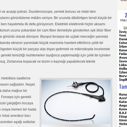
eni ve acayip pahalı. Duodenoscope, yemek borusu ve mide’den
arını görüntüleme imkânı veriyor. Bir ucunda dikdörtgen lensli küçük bir
 ben hayatımda ilk defa görüyorum. Elektrikli elektronik hiçbir aksamı
umun ucuna yukarıdan bir cam fiber demetiyle gönderilen ışık öbür fiber
 görüntü olarak dönüyor. Biyopsi forsepsi de uçtaki merceğin yanında
arıda ekranın yanındaki küçük manivela hareket ettirilince çelik tel
bölgeden küçük bir parçayı alıp dışarı getirmek ve mikroskopta incelemek
gerekli temizliği muhtemelen layığınca yaptırmadığı için çelik tel içinden
lmuş. Zorlanırsa kopacak ve bizim o kaynağı yapabilecek teknik
k metotlara saatlerce
masını sağladım. Neşet,
fa daha mağrur bir
 Forseps için gerekli
üzel çalıştığını hocaya
ve oraya hemen bir hasta
r lokal anestezi ilacı
ğazından aşağı soktular.