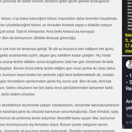
en yanınıza bir adam veririm; kendiniz gider gezer gerekli bulduğunuz
iliyor, o işi kabul edeceğimi biliyor, hepsinden daha önemlisi hayatımda
nları çözebileceğimi biliyor, ve önceden kontratı yapıp o dükkânı tutuyor,
k tuhaf. Tabii ki bilmiyorlar. Ama belki Ankara’yla konuşup
r. Ben de bilmiyorum. Birlikte deneyip göreceğiz.
çok hızlı bir tempoyla gelişti. İlk altı ay boyunca ben haftanın her günü,
gelip anahtarımla açtım, akşam geç vakitlere kadar çalıştım. Hiç hasta
a onarıp teslim ettikten sonra tezgâhımın üstü her gün ömrümde ilk defa
şladı. Benim hırsla bitirip teslim ettiğim gün onun yerine iki cihaz daha
i, bunların hepsi birden bir yerlerde yığılı beni beklemektedir de, oradan
gün öncekilerin aynılerinden gelse hiç sorun yok. Ben iki katı, dört katı
uyor. Gelen cihazların her biri daha önce gördüklerimden tamamen farklı.
 farklı sistem cihazları.
evletimizin düzeninde yatıyor. Hastanelerin, üniversite laboratuvarlarının
len kararlara göre bu cihazlar kamunun sorumluluğunda. Özel firmalar; satış
erince de proforma temin ediyorlar. Akreditifi kamu açıyor. Mal, kamunun
 aracı komisyonunu dış firmadan alıyor. Bunun içinde satışçının servis
ne, üniversite vb kurumun kendi uhdesinde. Örneğin hastanenin başında