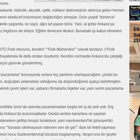
HARA
trumu
kanik, hidrolik, akustik, optik, nükleer (teknolojinin aklınıza gelen hemen
ın ekskluzif (münhasır) dağıtıcılığını almışlar. Ürün çeşidi “binlerce”
lı yaşlarda, kır saçlı, ağzı laf yapan birisi. Yani, al götür Ankara’ya
 İngilizce de biliyor. Eğitim derecesi ilkokul. Buradaki işi kabul etmeden
TÜ Fizik mezunu, kendini “”Fizik Mühendisi”” olarak tanıtıyor. (“Fizik
n hayatımda ilk defa ondan duydum). Kendisi normalde Ankara’da çalıştığı
geçici görevle gönderilmiş.
pazarlama” konusunda onlara hiç yardımcı olamayacağımı, çünkü bu
ibi, doğuştan yeteneksiz olduğumu da düşündüğümü açıkça belirtmiştim.
eknik çeviri işleri var, yabancı firmalarla ilişkiler var, yani senin pazarlama
ellikle İzmir’de aslında pazarlamadan başka bir iş de pek yok. Dış
ırada Ankara’da bulunmaktadır. Orada verilen kararlara ve yapılan
anelere gidilip broşür bırakılıyor, yani représentant’lık (plasiyerlik)
a “”burada sıkılmayasın istersen sen de gel”” diye bir teklif yapması
ğimiz hoca Gastroenteroloji kürsüsü başkanıymış. Neşet ona bir şeyler