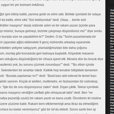
me uygun bir yer bulmam imkânsız.
şini bitirip kalktı, yanıma geldi ve elimi sıktı. Birlikte içerideki bir odaya
 da kalktı, elimi sıktı “Sizi bekliyorduk” dedi. (Vaay… benle sizli
dirdiler maaşınız” deyip üstünde adım ve bir rakam yazan (içinde para
z, iyi misiniz, buraya gelmeyi, bizimle çalışmayı düşündünüz mü”” diye sordu.
burada size ne yapabilirim ki?” Dedim. O da “”bizim pazarlamada bir
ey’in (ajandalı ağbi) ekibindeki 9 genç mühendis arkadaş sayesinde
irdekten yetişme satışçıyım, planladığımızdan bile daha çoğunu
 bakım, montaj gibi konularda geri kalmaya başladık. Köşedeki masanın
am olduğunu düşündüğüm) bir cihaza işaret etti. Mesela dün bu bozuk diye
apasitemiz yok, bu sorunu çözmek zorundayız”” dedi. “”Bu ofisin içinde
. Sekreterden bir anahtar istedi. Kalktık hep beraber bitişikteki tamamen
edi. “Burada yapılamaz mı?” dedi. “Basit bazı alet edevat ile temel bazı
abilir sanırım. Küçük el aletleri, multimetre, en fazlasından bir osiloskop,
 “İşte biz de onu düşünüyoruz zaten” dedi. Dışarı çıktık. Tekrar içerideki
anız maaşınız verdiğim zarftaki gibi olmayacak tabii” dedi. Ben “ne
fya pazarlığı usulü) bir rakam yazdı ve bana uzattı. Öncekinin iki misline
 üzere yüzüme baktı. Rakam beni etkilememişti ama itiraz da etmediğimi
lara bu kadar veremiyoruz” gibi bir laf da ekledi. Sonra sanki ben işi