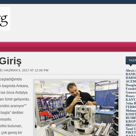
Giriş
YAZ
I
| HAZIRAN 5, 2017 AT 12:06 PM
Alexi
RAND
DARW
a başladığımda
ACEM
Dougl
in başında Ankara,
Fried
 ise önce Antalya
Gusta
Henry
n İzmir geliyordu.
KANT
John 
endisi aranıyor””
FERR
Mehme
aşla” dediler.
KISH
BUSB
rosuydu.
KROP
BREG
ofisi bulunan,
Tanıl
 çok geniş bir
PIKE