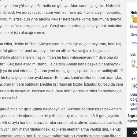
n yeniden yükseliyor. Bir hafta on gün yattıktan sonra işe gittim. Halsizlik
ntibiyotik (ve görev) yazdı, rapor vermedi. Eve gittim yine ateşim yükseldi.
i oluyorum, ertesi gün yine ateşim 40-41° neredeyse koma durumuna geliyor.
p bir virüs kapmış olmalıyım. Gerçi orada herhangi bir şeye dokunduktan
demek ki işte olacağı varmış.
on ettim, dedim ki “”ben iyileşemiyorum, artık işe de gelemiyorum, beni hiç
de iki günde bir beni aramaya devam ettiler. Hastalığımın başlaması
ul’daki ablamla telefonlaştık, “”ben bir türlü iyileşemiyorum”” diye ona da
irim””. Güç bela atladım İstanbul’a geldim. Ablam bana başka bir antibiyotik
i ya da akıl edemediği daha yeni çıkmış geniş spektrumlu bir antibiyotik. O
ir hafta geçmeden ayaklandım. Bu arada İzmir’dekiler de beni aramışlar,
 oradan beni buldular. Dediler ki ; “maaşın bizde, İstanbul bürosu da seni
ister orada devam et, istersen de buraya dön.” Adresi verdiler Saraçhane’de.
e mesafesi.
 girdiğimde bir grup içtima halindeydiler. Sekreter benden biraz beklememi
çeride elinde ajanda olan bir yetkili oturuyor, karşısında 8-9 genç ayakta
tkili sırayla her birine bazı sorular sorup notlar alıyor, arada bazı sarkastik
tmiyor. Hani mafya filmlerindeki ağbilerin elemanlarına yaptığı gibi. Henüz
vramları içeren “her Türk asker doğar”daki bu yönetişim tarzı bana iğrenç