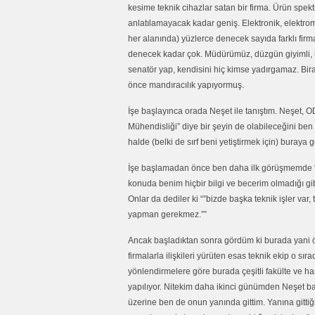
kesime teknik cihazlar satan bir firma. Ürün spek
anlatılamayacak kadar geniş. Elektronik, elektrome
her alanında) yüzlerce denecek sayıda farklı firman
denecek kadar çok. Müdürümüz, düzgün giyimli, kırk
senatör yap, kendisini hiç kimse yadırgamaz. Biraz
önce mandıracılık yapıyormuş.
İşe başlayınca orada Neşet ile tanıştım. Neşet, OD
Mühendisliği” diye bir şeyin de olabileceğini be
halde (belki de sırf beni yetiştirmek için) buraya 
İşe başlamadan önce ben daha ilk görüşmemde “
konuda benim hiçbir bilgi ve becerim olmadığı g
Onlar da dediler ki “”bizde başka teknik işler var, t
yapman gerekmez.””
Ancak başladıktan sonra gördüm ki burada yani öz
firmalarla ilişkileri yürüten esas teknik ekip o s
yönlendirmelere göre burada çeşitli fakülte ve hast
yapılıyor. Nitekim daha ikinci günümden Neşet ban
üzerine ben de onun yanında gittim. Yanına gitti