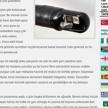
ye çok şükrettim)
siyon gibi kullanarak
rüyor. Bu minval üzere
i ilave tahribat yapıp
k, ama şunu iyi
 hareketlere karşı çok
ile elde edilen
. Hoca aleti böyle
ra görüntü ayrıntıları seçilemeyecek kadar karanlık hale gelecek ve bu
esi gerekecek.
eps ile istediği doku parçasını da aldı ve aleti geri çıkartma işini
aten bir hastane parodisi ya da horror filmi sahnesinin konusu olabilir.
ıvaşan çok aşırı miktarda hacimli bir mukus ile birlikte geliyor. Adamdan
 koydular, kova neredeyse tamamen köpüklü balgamla doldu. Gerçekten
 sonraki temizlik işleminin usulünü ve gerekliliğini de hiç bilmiyor
a pazarlama yaptı, o gün başka bölümlere de uğradık. Benim birkaç küçük
layalı henüz bir hafta on gün olmuştu ki uzunca bir bayram arifesinde ben
 gitmedim evde yattım. Gündüzleri ateşim hafifler gibi olsa da akşama 39-40