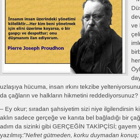
Dü
dev
ve 
çel
iml
birb
her
Öy
da
uzlaşıya hücuma, insan ırkını tekzibe yelteniyorsu
da çağların ve halkların hikmetini reddediyorsunuz?
– Ey okur; sıradan şahsiyetim sizi niye ilgilendirsin k
aklın sadece gerçeğe ve kanıta bel bağladığı bir ç
adım da sizinki gibi GERÇEĞİN TAKİPÇİSİ; gayem y
yazılmış:”
Nefret gütmeden, korku duymadan konuş; b