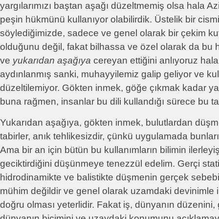
yargılarımızı baştan aşağı düzeltmemiş olsa hala Az
peşin hükmünü kullanıyor olabilirdik. Üstelik bir cis
söylediğimizde, sadece ve genel olarak bir çekim kuv
olduğunu değil, fakat bilhassa ve özel olarak da bu 
ve
yukarıdan aşağıya
cereyan ettiğini anlıyoruz hala
aydınlanmış sanki, muhayyilemiz galip geliyor ve kul
düzeltilemiyor. Gökten inmek, göğe çıkmak kadar yanl
buna rağmen, insanlar bu dili kullandığı sürece bu t
Yukarıdan aşağıya, gökten inmek, bulutlardan düşm
tabirler, anık tehlikesizdir, çünkü uygulamada bunları
Ama bir an için bütün bu kullanımların bilimin ilerleyi
geciktirdiğini düşünmeye tenezzül edelim. Gerçi stat
hidrodinamikte ve balistikte düşmenin gerçek sebeb
mühim değildir ve genel olarak uzamdaki devinimle ilgil
doğru olması yeterlidir. Fakat iş, dünyanın düzenini, g
dünyanın biçimini ve uzaydaki konumunu açıklamay