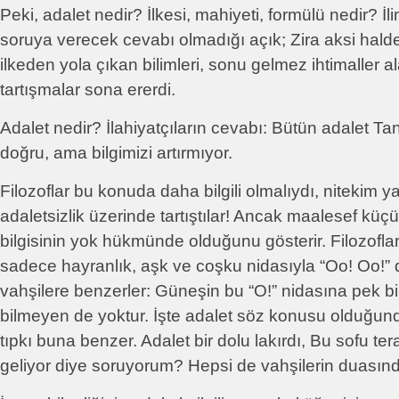
Peki, adalet nedir? İlkesi, mahiyeti, formülü nedir? İ
soruya verecek cevabı olmadığı açık; Zira aksi halde,
ilkeden yola çıkan bilimleri, sonu gelmez ihtimaller 
tartışmalar sona ererdi.
Adalet nedir? İlahiyatçıların cevabı: Bütün adalet Tan
doğru, ama bilgimizi artırmıyor.
Filozoflar bu konuda daha bilgili olmalıydı, nitekim y
adaletsizlik üzerinde tartıştılar! Ancak maalesef küçük
bilgisinin yok hükmünde olduğunu gösterir. Filozofl
sadece hayranlık, aşk ve coşku nidasıyla “Oo! Oo!”
vahşilere benzerler: Güneşin bu “O!” nidasına pek bir
bilmeyen de yoktur. İşte adalet söz konusu olduğund
tıpkı buna benzer. Adalet bir dolu lakırdı, Bu sofu 
geliyor diye soruyorum? Hepsi de vahşilerin duasınd