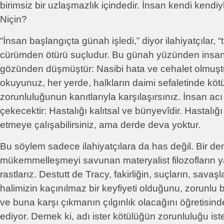
birimsiz bir uzlaşmazlık içindedir. İnsan kendi kendiy
Niçin?
“İnsan başlangıçta günah işledi,” diyor ilahiyatçılar,
cürümden ötürü suçludur. Bu günah yüzünden insanl
gözünden düşmüştür: Nasibi hata ve cehalet olmuştur
okuyunuz, her yerde, halkların daimi sefaletinde kö
zorunluluğunun kanıtlarıyla karşılaşırsınız. İnsan a
çekecektir: Hastalığı kalıtsal ve bünyevîdir. Hastalığı
etmeye çalışabilirsiniz, ama derde deva yoktur.
Bu söylem sadece ilahiyatçılara da has değil. Bir den
mükemmelleşmeyi savunan materyalist filozofların y
rastlarız. Destutt de Tracy, fakirliğin, suçların, savaş
halimizin kaçınılmaz bir keyfiyeti olduğunu, zorunlu 
ve buna karşı çıkmanın çılgınlık olacağını öğretisi
ediyor. Demek ki, adı ister kötülüğün zorunluluğu i