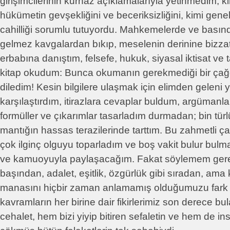
girişimcilerinin kurnaz açıklamalarıyla yetinmedim; k
hükümetin gevşekliğini ve beceriksizliğini, kimi gen
cahilliği sorumlu tutuyordu. Mahkemelerde ve basın
gelmez kavgalardan bıkıp, meselenin derinine bizzat
erbabına danıştım, felsefe, hukuk, siyasal iktisat ve tari
kitap okudum: Bunca okumanın gerekmediği bir ça
diledim! Kesin bilgilere ulaşmak için elimden geleni 
karşılaştırdım, itirazlara cevaplar buldum, argümanla
formüller ve çıkarımlar tasarladım durmadan; bin tür
mantığın hassas terazilerinde tarttım. Bu zahmetli ç
çok ilginç olguyu toparladım ve boş vakit bulur bulm
ve kamuoyuyla paylaşacağım. Fakat söylemem gerek
başından, adalet, eşitlik, özgürlük gibi sıradan, ama 
manasını hiçbir zaman anlamamış olduğumuzu fark e
kavramların her birine dair fikirlerimiz son derece bu
cehalet, hem bizi yiyip bitiren sefaletin ve hem de i