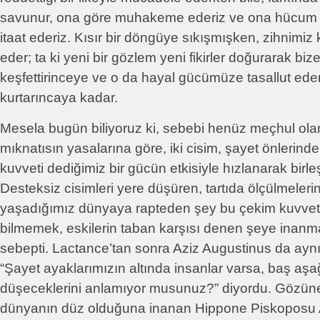
savunur, ona göre muhakeme ederiz ve ona hücum 
itaat ederiz. Kısır bir döngüye sıkışmışken, zihnimiz
eder; ta ki yeni bir gözlem yeni fikirler doğurarak bize
keşfettirinceye ve o da hayal gücümüze tasallut eden
kurtarıncaya kadar.
Mesela bugün biliyoruz ki, sebebi henüz meçhul olan
mıknatısın yasalarına göre, iki cisim, şayet önlerin
kuvveti dediğimiz bir gücün etkisiyle hızlanarak birl
Desteksiz cisimleri yere düşüren, tartıda ölçülmeleri
yaşadığımız dünyaya rapteden şey bu çekim kuvveti
bilmemek, eskilerin taban karşısı denen şeye inanma
sebepti. Lactance’tan sonra Aziz Augustinus da aynı
“Şayet ayaklarımızın altında insanlar varsa, baş aşa
düşeceklerini anlamıyor musunuz?” diyordu. Gözüne
dünyanın düz olduğuna inanan Hippone Piskoposu Au