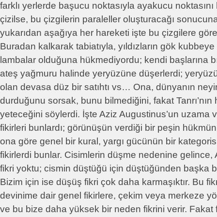
farklı yerlerde başucu noktasıyla ayakucu noktasını b
çizilse, bu çizgilerin paraleller oluşturacağı sonucun
yukarıdan aşağıya her hareketi işte bu çizgilere gör
Buradan kalkarak tabiatıyla, yıldızların gök kubbeye
lambalar olduğuna hükmediyordu; kendi başlarına bıra
ateş yağmuru halinde yeryüzüne düşerlerdi; yeryüz
olan devasa düz bir satıhtı vs… Ona, dünyanın neyi
durduğunu sorsak, bunu bilmediğini, fakat Tanrı’nı
yeteceğini söylerdi. İşte Aziz Augustinus’un uzama v
fikirleri bunlardı; görünüşün verdiği bir peşin hükm
ona göre genel bir kural, yargı gücünün bir kategoris
fikirlerdi bunlar. Cisimlerin düşme nedenine gelince,
fikri yoktu; cismin düştüğü için düştüğünden başka 
Bizim için ise düşüş fikri çok daha karmaşıktır. Bu fi
devinime dair genel fikirlere, çekim veya merkeze yöne
ve bu bize daha yüksek bir neden fikrini verir. Fakat 