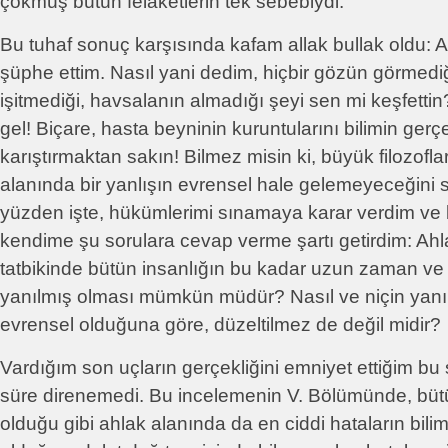
çökmüş bütün felaketlerin tek sebebiydi.
Bu tuhaf sonuç karşısında kafam allak bullak oldu:
şüphe ettim. Nasıl yani dedim, hiçbir gözün görmediği
işitmediği, havsalanın almadığı şeyi sen mi keşfettin
gel! Biçare, hasta beyninin kuruntularını bilimin gerçe
karıştırmaktan sakın! Bilmez misin ki, büyük filozofla
alanında bir yanlışın evrensel hale gelemeyeceğini 
yüzden işte, hükümlerimi sınamaya karar verdim ve
kendime şu sorulara cevap verme şartı getirdim: Ahla
tatbikinde bütün insanlığın bu kadar uzun zaman ve
yanılmış olması mümkün müdür? Nasıl ve niçin yanıl
evrensel olduğuna göre, düzeltilmez de değil midir?
Vardığım son uçların gerçekliğini emniyet ettiğim bu 
süre direnemedi. Bu incelemenin V. Bölümünde, bütün
olduğu gibi ahlak alanında da en ciddi hataların bil