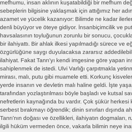
mefhumu, insan aklının kuşatabildiği bir mefhum değ
sebeplerin bilgisine yaklaşmak için attığımız her adım
azamet ve yücelik kazanıyor: Bilimde ne kadar ilerle
denli büyüyor ve öteye gidiyor. İnsanbiçimcilik ve put
havsalasının toyluğunun zorunlu bir sonucu, çocukla
bir ilahiyattı. Bir ahlak ilkesi yapılmadığı sürece ve 
özgürlüğüne saygı duyulacaksa zararsız addedilebil
ilahiyat. Fakat Tanrı’yı kendi imgesine göre yapan 
sahiplenmek de istedi. Ulvi Varlığı çarpıtmakla yeti
mirası, malı, putu gibi muamele etti. Korkunç kisvele
yerde insanın ve devletin malı haline geldi. İşte yaşa
tarafından yozlaştırılması böyle başladı ve kutsal s
nefretlerin kaynağında bu vardır. Çok şükür herkesi
serbest bırakmayı öğrendik; dinin sınırları dışında ahl
Tanrı’nın doğası ve özellikleri, ilahiyatın dogmaları, r
ilgili hüküm vermeden önce, vakarla bilimin neye ina