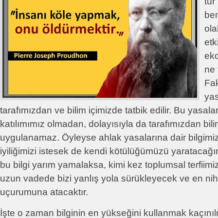
tür
be
ola
etk
ek
ne 
Fa
yas
tarafımızdan ve bilim içimizde tatbik edilir. Bu yasalar 
katılımımız olmadan, dolayısıyla da tarafımızdan bil
uygulanamaz. Öyleyse ahlak yasalarına dair bilgimiz
iyiliğimizi istesek de kendi kötülüğümüzü yaratacağı
bu bilgi yarım yamalaksa, kimi kez toplumsal terfiimizi
uzun vadede bizi yanlış yola sürükleyecek ve en niha
uçurumuna atacaktır.
İşte o zaman bilginin en yükseğini kullanmak kaçınıl