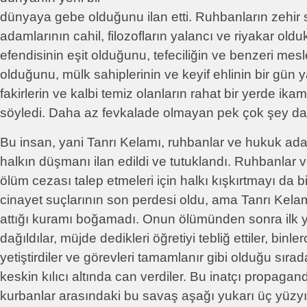
dünyaya gebe olduğunu ilan etti. Ruhbanların zehir 
adamlarının cahil, filozofların yalancı ve riyakar oldukl
efendisinin eşit olduğunu, tefeciliğin ve benzeri meslek
olduğunu, mülk sahiplerinin ve keyif ehlinin bir gün 
fakirlerin ve kalbi temiz olanların rahat bir yerde ika
söyledi. Daha az fevkalade olmayan pek çok şey da
Bu insan, yani Tanrı Kelamı, ruhbanlar ve hukuk ada
halkın düşmanı ilan edildi ve tutuklandı. Ruhbanlar
ölüm cezası talep etmeleri için halkı kışkırtmayı da bi
cinayet suçlarının son perdesi oldu, ama Tanrı Kelam
attığı kuramı boğamadı. Onun ölümünden sonra ilk 
dağıldılar, müjde dedikleri öğretiyi tebliğ ettiler, binl
yetiştirdiler ve görevleri tamamlanır gibi olduğu sır
keskin kılıcı altında can verdiler. Bu inatçı propaganda
kurbanlar arasındaki bu savaş aşağı yukarı üç yüzy