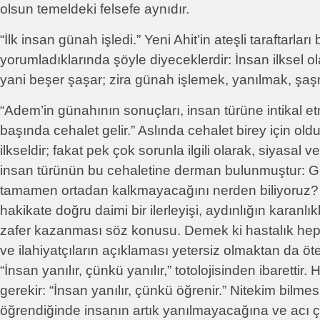
olsun temeldeki felsefe aynıdır.
“İlk insan günah işledi.” Yeni Ahit’in ateşli taraftarla
yorumladıklarında şöyle diyeceklerdir: İnsan ilksel o
yani beşer şaşar; zira günah işlemek, yanılmak, şaş
“Adem’in günahının sonuçları, insan türüne intikal etm
başında cehalet gelir.” Aslında cehalet birey için oldu
ilkseldir; fakat pek çok sorunla ilgili olarak, siyasal v
insan türünün bu cehaletine derman bulunmuştur: G
tamamen ortadan kalkmayacağını nerden biliyoruz?
hakikate doğru daimi bir ilerleyişi, aydınlığın karanlık
zafer kazanması söz konusu. Demek ki hastalık hept
ve ilahiyatçıların açıklaması yetersiz olmaktan da ö
“İnsan yanılır, çünkü yanılır,” totolojisinden ibarettir
gerekir: “İnsan yanılır, çünkü öğrenir.” Nitekim bilme
öğrendiğinde insanın artık yanılmayacağına ve acı