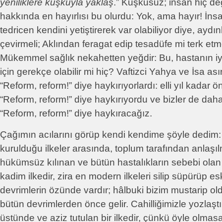
yeniliklere kuşkuyla yaklaş
.” Kuşkusuz; insan hiç d
hakkında en hayırlısı bu olurdu: Yok, ama hayır! İns
tedricen kendini yetiştirerek var olabiliyor diye, aydı
çevirmeli; Aklından feragat edip tesadüfe mi terk etm
Mükemmel sağlık nekahetten yeğdir: Bu, hastanın i
için gerekçe olabilir mi hiç? Vaftizci Yahya ve İsa as
“Reform, reform!” diye haykırıyorlardı: elli yıl kadar 
“Reform, reform!” diye haykırıyordu ve bizler de d
“Reform, reform!” diye haykıracağız.
Çağımın acılarını görüp kendi kendime şöyle dedim
kurulduğu ilkeler arasında, toplum tarafından anlaşıl
hükümsüz kılınan ve bütün hastalıkların sebebi olan b
kadim ilkedir, zira en modern ilkeleri silip süpürüp
devrimlerin özünde vardır; hâlbuki bizim mustarip o
bütün devrimlerden önce gelir. Cahilliğimizle yozlaştır
üstünde ve aziz tutulan bir ilkedir, çünkü öyle olmas