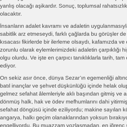
yanlış olacağı aşikardır. Sonuç, toplumsal rahatsızlı
olacaktır.
İnsanların adalet kavramı ve adaletin uygulanmasıyla i
sabitlik arz etmeseydi, farklı çağlarda bu görüşler d
kısacası fikirlerde bir ilerleme olsaydı, kafamızda ve
zorunlu olarak eylemlerimizdeki adaletin çarpıklığı hi
olgu olurdu. Ve işte en çarpıcı tanıklıklarla tarih, tam
ediyor.
On sekiz asır önce, dünya Sezar’ın egemenliği altınd
batıl inançlar ve şehvet düşkünlüğü içinde helak ol
gelmez sefahat âlemleriyle aklı başından gitmiş ve
dönmüş halk, hak ve ödev mefhumlarını dahi yitirmi
sefahat döngüsü içinde eziliyordu; makine sayılan kö
angarya, halkı geçim olanaklarından yoksun bırakıy
engelliyordu. Bu muazzam yozlaşmadan, en iğrenç şe