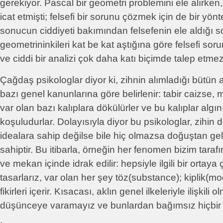
gerekiyor. Pascal bir geometri problemini ele alırke
icat etmişti; felsefi bir sorunu çözmek için de bir yönt
sonucun ciddiyeti bakımından felsefenin ele aldığı s
geometrininkileri kat be kat aştığına göre felsefi sor
ve ciddi bir analizi çok daha katı biçimde talep etme
Çağdaş psikologlar diyor ki, zihnin alımladığı bütün al
bazı genel kanunlarına göre belirlenir: tabir caizse
var olan bazı kalıplara dökülürler ve bu kalıplar algın
koşuludurlar. Dolayısıyla diyor bu psikologlar, zihi
idealara sahip değilse bile hiç olmazsa doğuştan ge
sahiptir. Bu itibarla, örneğin her fenomen bizim taraf
ve mekan içinde idrak edilir: hepsiyle ilgili bir ortay
tasarlarız, var olan her şey töz(substance); kiplik(modal
fikirleri içerir. Kısacası, aklın genel ilkeleriyle ilişkili
düşünceye varamayız ve bunlardan bağımsız hiçbir 