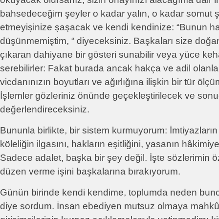
bahsedeceğim şeyler o kadar yalın, o kadar somut şey
etmeyişinize şaşacak ve kendi kendinize: “Bunun h
düşünmemiştim, “ diyeceksiniz. Başkaları size doğan
çıkaran dahiyane bir gösteri sunabilir veya yüce ke
serebilirler: Fakat burada ancak hakça ve adil olanla il
vicdanınızın boyutları ve ağırlığına ilişkin bir tür ölçü
İşlemler gözleriniz önünde geçekleştirilecek ve sonu
değerlendireceksiniz.
Bununla birlikte, bir sistem kurmuyorum: İmtiyazları
köleliğin ilgasını, hakların eşitliğini, yasanın hâkimiy
Sadece adalet, başka bir şey değil. İşte sözlerimin
düzen verme işini başkalarına bırakıyorum.
Günün birinde kendi kendime, toplumda neden bunca
diye sordum. İnsan ebediyen mutsuz olmaya mah