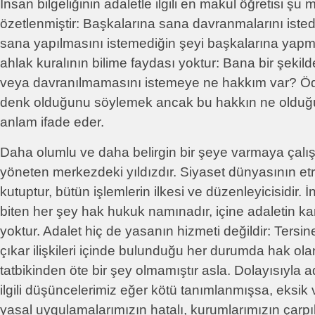
İnsan bilgeliğinin adaletle ilgili en makul öğretisi ş
özetlenmiştir: Başkalarına sana davranmalarını isted
sana yapılmasını istemediğin şeyi başkalarına yapm
ahlak kuralının bilime faydası yoktur: Bana bir şekil
veya davranılmamasını istemeye ne hakkım var? Ö
denk olduğunu söylemek ancak bu hakkın ne olduğu
anlam ifade eder.
Daha olumlu ve daha belirgin bir şeye varmaya çalış
yöneten merkezdeki yıldızdır. Siyaset dünyasının e
kutuptur, bütün işlemlerin ilkesi ve düzenleyicisidir. 
biten her şey hak hukuk namınadır, içine adaletin ka
yoktur. Adalet hiç de yasanın hizmeti değildir: Tersin
çıkar ilişkileri içinde bulunduğu her durumda hak ola
tatbikinden öte bir şey olmamıştır asla. Dolayısıyla a
ilgili düşüncelerimiz eğer kötü tanımlanmışsa, eksik 
yasal uygulamalarımızın hatalı, kurumlarımızın çarpık