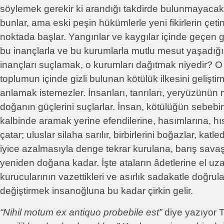
söylemek gerekir ki arandığı takdirde bulunmayacak b
bunlar, ama eski peşin hükümlerle yeni fikirlerin çet
noktada başlar. Yangınlar ve kaygılar içinde geçen 
bu inançlarla ve bu kurumlarla mutlu mesut yaşadığı g
inançları suçlamak, o kurumları dağıtmak niyedir? O
toplumun içinde gizli bulunan kötülük ilkesini gelişti
anlamak istemezler. İnsanları, tanrıları, yeryüzünün 
doğanın güçlerini suçlarlar. İnsan, kötülüğün sebebi
kalbinde aramak yerine efendilerine, hasımlarına, h
çatar; uluslar silaha sarılır, birbirlerini boğazlar, katle
iyice azalmasıyla denge tekrar kurulana, barış savaş
yeniden doğana kadar. İşte ataların âdetlerine el uza
kurucularının vazettikleri ve asırlık sadakatle doğrul
değiştirmek insanoğluna bu kadar çirkin gelir.
“Nihil motum ex antiquo probebile est”
diye yazıyor T