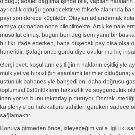
olduğu; adalet dağıtma işinde bile, yapılan hataların 
ayrıcalık olduğu görülecektir ve felsefe alanında ba
payı son derece küçüktür. Olayları adlandırmak kolayd
ortaya çıkmadan önce bilebilmekte. Artık kemale ermi
musallat olmuş, bugün ben değilsem yarın bir başkas
bir fikri ifade ederken, bana düşecek pay olsa olsa
hüneridir. Şafağı önce gördü diye övülür mü hiç ins
Gerçi evet, koşulların eşitliğinin hakların eşitliğiyle 
mülkiyet ve hırsızlığın eşanlamlı terimler olduğuna;
üstünlük bahanesiyle bahşedilen, daha doğrusu gas
toplumsal üstünlüklerin haksızlık ve soygunculuk o
inanıyor ve bunu tekrarlayıp duruyor. Demek istediği
kalpleriyle bu hakikatlere şahitler; gereken sadece o
sağlamaktır.
Konuya girmeden önce, izleyeceğim yolla ilgili iki sa