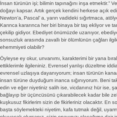
İnsan türünün işi; bilimin tapınağını inşa etmektir.” V
doğayı kapsar. Artık gerçek kendini herkese açık ed
Newton’a, Pascal’ a, yarın vadideki sığırtmaca, atöly
Karınca kararınca her biri binaya bir taş ekliyor ve 
çekilip gidiyor. Ebediyet önümüzde uzanıyor, ebediyet 
sonsuzluk arasında zavallı bir ölümlünün çağları ilgi
ehemmiyeti olabilir?
Öyleyse ey okur, unvanımı, karakterimi bir yana bıra
ettiklerimle ilgileniniz. Evrensel yanlışı düzeltme id
evrensel uzlaşıya dayanıyorum; insan türünün kanaa
insan türüne duyduğum inanca sığınıyorum. Beni ta
edin ve eğer niyetiniz salih ise, vicdanınız hür ise, ş
bağlayıp bir üçüncüsünü çıkarabilecek kadar bile ze
kuşkusuz fikirlerim sizin de fikirleriniz olacaktır. En
başta söylemekteki niyetim, kafa tutmak değil, uyarma
okuyacak olursanız, sizin onayınızı alacağıma dair 