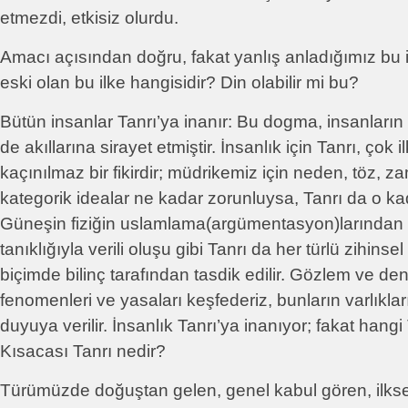
etmezdi, etkisiz olurdu.
Amacı açısından doğru, fakat yanlış anladığımız bu i
eski olan bu ilke hangisidir? Din olabilir mi bu?
Bütün insanlar Tanrı’ya inanır: Bu dogma, insanların
de akıllarına sirayet etmiştir. İnsanlık için Tanrı, çok il
kaçınılmaz bir fikirdir; müdrikemiz için neden, töz, 
kategorik idealar ne kadar zorunluysa, Tanrı da o kadar
Güneşin fiziğin uslamlama(argümentasyon)larından 
tanıklığıyla verili oluşu gibi Tanrı da her türlü zihinse
biçimde bilinç tarafından tasdik edilir. Gözlem ve de
fenomenleri ve yasaları keşfederiz, bunların varlıklar
duyuya verilir. İnsanlık Tanrı’ya inanıyor; fakat hangi
Kısacası Tanrı nedir?
Türümüzde doğuştan gelen, genel kabul gören, ilksel