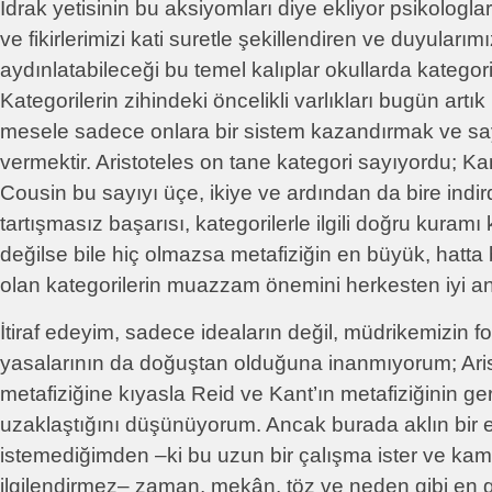
İdrak yetisinin bu aksiyomları diye ekliyor psikologla
ve fikirlerimizi kati suretle şekillendiren ve duyuları
aydınlatabileceği bu temel kalıplar okullarda kategorile
Kategorilerin zihindeki öncelikli varlıkları bugün artık
mesele sadece onlara bir sistem kazandırmak ve say
vermektir. Aristoteles on tane kategori sayıyordu; Ka
Cousin bu sayıyı üçe, ikiye ve ardından da bire indi
tartışmasız başarısı, kategorilerle ilgili doğru kuram
değilse bile hiç olmazsa metafiziğin en büyük, hatta 
olan kategorilerin muazzam önemini herkesten iyi an
İtiraf edeyim, sadece ideaların değil, müdrikemizin f
yasalarının da doğuştan olduğuna inanmıyorum; Aris
metafiziğine kıyasla Reid ve Kant’ın metafiziğinin g
uzaklaştığını düşünüyorum. Ancak burada aklın bir el
istemediğimden –ki bu uzun bir çalışma ister ve k
ilgilendirmez– zaman, mekân, töz ve neden gibi en 