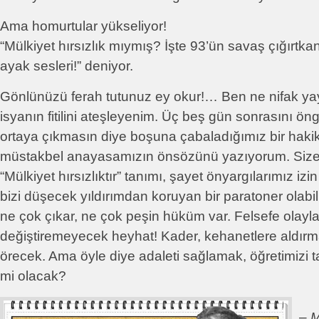
Ama homurtular yükseliyor!
“Mülkiyet hırsızlık mıymış? İşte 93’ün savaş çığırtkan
ayak sesleri!” deniyor.
Gönlünüzü ferah tutunuz ey okur!… Ben ne nifak yay
isyanın fitilini ateşleyenim. Üç beş gün sonrasını 
ortaya çıkmasın diye boşuna çabaladığımız bir hakik
müstakbel anayasamızın önsözünü yazıyorum. Size k
“Mülkiyet hırsızlıktır” tanımı, şayet önyargılarımız izi
bizi düşecek yıldırımdan koruyan bir paratoner olabil
ne çok çıkar, ne çok peşin hüküm var. Felsefe olayla
değiştiremeyecek heyhat! Kader, kehanetlere aldırma
örecek. Ama öyle diye adaleti sağlamak, öğretimizi
mi olacak?
–
M