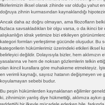
fikirlerimizin ilksel olarak zihinde var olduğu yahut
doğruya zihnin kurmasından kaynaklandığı hipotezi
Ancak daha az doğru olmayan, ama filozofların belk
fazlaca savsakladıkları bir olgu varsa, o da ikinci bi
alışkanlığın idrak yetimize bizi etkileyen görünüml
kategori formları yerleştirme gücünde oluşudur. Bu 
kategorilerin hükümlerimiz üzerindeki etkileri ilksel 
belirleyici değildir. Dolayısıyla bizler, hem aklımızın
yasalarına ve hem de noksan gözlemlerin telkin ettiği
olan ikincil kurallara göre muhakeme etmekteyiz. İşte
en verimli kaynağı, sayısız hatanın değişmeyen ve 
koyulamayan sebebi budur.
Bu peşin hükümlerden kaynaklanan eğilimler genelde
ki, zihnimizin yanlış diye hükmettiği, aklımıza aykırı
reddettiği bir ilkeyle mücadele ederken bile, farkın