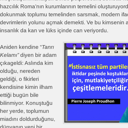
hazcılık Roma’nın kurumlarının temelini oluşturuyor
dokunmak toplumu temelinden sarsmak, modern ifad
devrimlerin yolunu açmak demekti. Ve bu kimsenin a
insanlık da kan ve lüks içinde can veriyordu.
Aniden kendine “
Tanrı
Kelamı”
diyen bir adam
çıkageldi: Aslında kim
olduğu, nereden
geldiği, o fikirleri
kendisine kimin ilham
ettiği bugün bile
bilinmiyor. Konuştuğu
her yerde, toplumun
miadını doldurduğunu,
dünyanın yeni bir