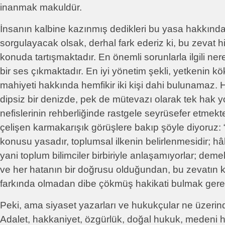
inanmak makuldür.
İnsanın kalbine kazınmış dedikleri bu yasa hakkında 
sorgulayacak olsak, derhal fark ederiz ki, bu zevat hi
konuda tartışmaktadır. En önemli sorunlarla ilgili n
bir ses çıkmaktadır. En iyi yönetim şekli, yetkenin k
mahiyeti hakkında hemfikir iki kişi dahi bulunamaz. 
dipsiz bir denizde, pek de mütevazı olarak tek hak yo
nefislerinin rehberliğinde rastgele seyrüsefer etmektel
çelişen karmakarışık görüşlere bakıp şöyle diyoruz: 
konusu yasadır, toplumsal ilkenin belirlenmesidir; hâlb
yani toplum bilimciler birbiriyle anlaşamıyorlar; deme
ve her hatanın bir doğrusu olduğundan, bu zevatın k
farkında olmadan dibe çökmüş hakikati bulmak gerek
Peki, ama siyaset yazarları ve hukukçular ne üzerinde
Adalet, hakkaniyet, özgürlük, doğal hukuk, medeni h