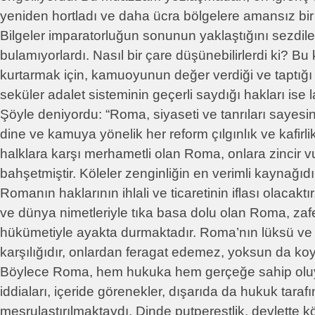
yeniden hortladı ve daha ücra bölgelere amansız bir 
Bilgeler imparatorluğun sonunun yaklaştığını sezdiler
bulamıyorlardı. Nasıl bir çare düşünebilirlerdi ki? B
kurtarmak için, kamuoyunun değer verdiği ve taptığı 
seküler adalet sisteminin geçerli saydığı hakları ise 
Şöyle deniyordu: “Roma, siyaseti ve tanrıları sayesi
dine ve kamuya yönelik her reform çılgınlık ve kafirli
halklara karşı merhametli olan Roma, onlara zincir v
bahşetmiştir. Köleler zenginliğin en verimli kaynağıdı
Romanın haklarının ihlali ve ticaretinin iflası olacakt
ve dünya nimetleriyle tıka basa dolu olan Roma, zafe
hükümetiyle ayakta durmaktadır. Roma’nın lüksü ve ha
karşılığıdır, onlardan feragat edemez, yoksun da ko
Böylece Roma, hem hukuka hem gerçeğe sahip olu
iddiaları, içeride görenekler, dışarıda da hukuk taraf
meşrulaştırılmaktaydı. Dinde putperestlik, devlette kö