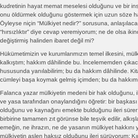
kudretinin hayat memat meselesi olduğunu ve bir ins
onu öldürmek olduğunu göstermek için uzun söze h
Öyleyse niçin “Mülkiyet nedir?” sorusuna, anlaşılac
“hırsızlıktır” diye cevap veremiyorum; ne de olsa ikinci
değiştirmiş halinden ibaret değil mi?
Hükümetimizin ve kurumlarımızın temel ilkesini, mülk
kalkıştım; hakkım dâhilinde bu. İncelememden çıka
hususunda yanılabilirim; bu da hakkım dâhilinde. K
cümleyi başa koymak gelmiş içimden; bu da hakkım
Falanca yazar mülkiyetin medeni bir hak olduğunu,
ve yasa tarafından onaylandığını öğretir: bir başkas
olduğunu ve kaynağını emekte bulduğunu ileri sürer
birbirine tamamen zıt görünse bile teşvik edilir, alkış
emeğin, ne ihrazın, ne de yasanın mülkiyet hakkını y
mülkiyetin aslen haksız olduğunu ileri sürüyorum: 