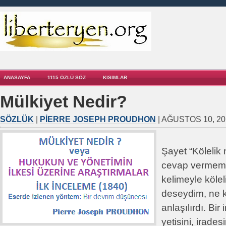
ANASAYFA
1115 ÖZLÜ SÖZ
KISIMLAR
Mülkiyet Nedir?
SÖZLÜK
|
PIERRE JOSEPH PROUDHON
| AĞUSTOS 10, 20
Şayet “Kölelik
cevap vermem 
kelimeyle köleli
deseydim, ne k
anlaşılırdı. B
yetisini, irades