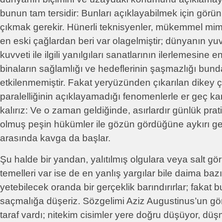
bunun tam tersidir: Bunları açıklayabilmek için gör
çıkmak gerekir. Hünerli teknisyenler, mükemmel mima
en eski çağlardan beri var olagelmiştir; dünyanın yuv
kuvveti ile ilgili yanılgıları sanatlarının ilerlemesine 
binaların sağlamlığı ve hedeflerinin şaşmazlığı bund
etkilenmemiştir. Fakat yeryüzünden çıkarılan dikey ç
paralelliğinin açıklayamadığı fenomenlerle er geç k
kalırız: Ve o zaman geldiğinde, asırlardır günlük prat
olmuş peşin hükümler ile gözün gördüğüne aykırı ge
arasında kavga da başlar.
Şu halde bir yandan, yalıtılmış olgulara veya salt 
temelleri var ise de en yanlış yargılar bile daima baz
yetebilecek oranda bir gerçeklik barındırırlar; fakat 
saçmalığa düşeriz. Sözgelimi Aziz Augustinus’un gör
taraf vardı; nitekim cisimler yere doğru düşüyor, düşm