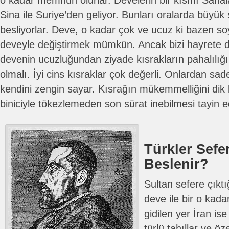
o kadar memnun olurlar. Develerin bir kısmı Sahal
Sina ile Suriye’den geliyor. Bunları oralarda büyük 
besliyorlar. Deve, o kadar çok ve ucuz ki bazen soy
deveyle değiştirmek mümkün. Ancak bizi hayrete 
devenin ucuzluğundan ziyade kısrakların pahalılığı 
olmalı. İyi cins kısraklar çok değerli. Onlardan sad
kendini zengin sayar. Kısrağın mükemmelliğini dik
biniciyle tökezlemeden son sürat inebilmesi tayin e
Türkler Sefe
Beslenir?
Sultan sefere çıkt
deve ile bir o kadar
gidilen yer İran i
türlü tahıllar ve öze