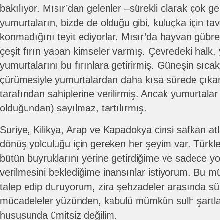
bakılıyor. Mısır’dan gelenler –sürekli olarak çok g
yumurtaların, bizde de olduğu gibi, kuluçka için tav
konmadığını teyit ediyorlar. Mısır’da hayvan gübres
çeşit fırın yapan kimseler varmış. Çevredeki halk,
yumurtalarını bu fırınlara getirirmiş. Güneşin sıcak
çürümesiyle yumurtalardan daha kısa sürede çıkan c
tarafından sahiplerine verilirmiş. Ancak yumurtalar 
olduğundan) sayılmaz, tartılırmış.
Suriye, Kilikya, Arap ve Kapadokya cinsi safkan at
dönüş yolculuğu için gereken her şeyim var. Türkl
bütün buyruklarını yerine getirdiğime ve sadece y
verilmesini beklediğime inansınlar istiyorum. Bu
talep edip duruyorum, zira şehzadeler arasında sü
mücadeleler yüzünden, kabulü mümkün sulh şartla
hususunda ümitsiz değilim.