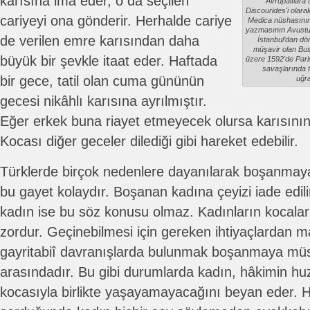
karısına ima eder, o da seçilen
Avrupalılara
Discourides'i olarak
cariyeyi ona gönderir. Herhalde cariye
Medica nüshasının
yazmasının Avustur
de verilen emre karısından daha
İstanbul’dan dö
müşavir olan Bus
büyük bir şevkle itaat eder. Haftada
üzere 1592'de Paris'
savaşlarında ta
bir gece, tatil olan cuma gününün
uğra
gecesi nikâhlı karısına ayrılmıştır.
Eğer erkek buna riayet etmeyecek olursa karısının 
Kocası diğer geceler dilediği gibi hareket edebilir.
Türklerde birçok nedenlere dayanılarak boşanmaya iz
bu gayet kolaydır. Boşanan kadına çeyizi iade edili
kadın ise bu söz konusu olmaz. Kadınların kocal
zordur. Geçinebilmesi için gereken ihtiyaçlardan
gayritabiî davranışlarda bulunmak boşanmaya müs
arasındadır. Bu gibi durumlarda kadın, hâkimin huz
kocasıyla birlikte yaşayamayacağını beyan eder. 