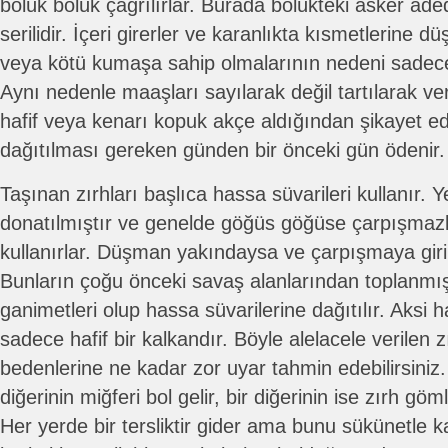
bölük bölük çağrılırlar. Burada bölükteki asker ad
serilidir. İçeri girerler ve karanlıkta kısmetlerine düş
veya kötü kumaşa sahip olmalarının nedeni sadece 
Aynı nedenle maaşları sayılarak değil tartılarak ver
hafif veya kenarı kopuk akçe aldığından şikayet 
dağıtılması gereken günden bir önceki gün ödenir.
Taşınan zırhları başlıca hassa süvarileri kullanır. Yen
donatılmıştır ve genelde göğüs göğüse çarpışmazla
kullanırlar. Düşman yakındaysa ve çarpışmaya girilec
Bunların çoğu önceki savaş alanlarından toplanmış 
ganimetleri olup hassa süvarilerine dağıtılır. Aksi 
sadece hafif bir kalkandır. Böyle alelacele verilen z
bedenlerine ne kadar zor uyar tahmin edebilirsiniz. 
diğerinin miğferi bol gelir, bir diğerinin ise zırh gö
Her yerde bir tersliktir gider ama bunu sükünetle ka