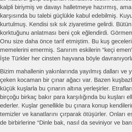
kalpli biriymiş ve davayı halletmeye hazırmış, ama T
karşısında bu talebi güçlükle kabul edebilmiş. Ku
kurtulmuş. Kendisi sık sık ziyaretime gelirdi. Bütün
korktuğunu anlatması beni çok eğlendirdi. Görmem 
Onu size daha önce tarif etmiştim. Bu kuş geceleri
memelerini emermiş. Sanırım eskilerin “keçi emen”
İşte Türkler her cinsten hayvana böyle davranıyorl
Bizim mahallenin yakınlarında yayılmış dalları ve y
çeken kocaman bir çınar ağacı var. Bazen kuşbazlar
küçük kuşlarla bu çınarın altına yerleşirler. Etrafl
birçoğu birkaç bakır para karşılığında bu kuşları ell
ederler. Kuşlar genellikle bu çınara konup kendilerin
temizler ve kanatlarını çırparak ötüşürler. Onları 
de birbirlerine “Dinle bak, nasıl da seviniyor ve ba