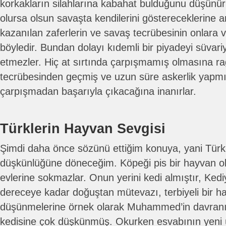
korkakların silahlarına kabahat bulduğunu düşünürl
olursa olsun savaşta kendilerini göstereceklerine an
kazanılan zaferlerin ve savaş tecrübesinin onlara v
böyledir. Bundan dolayı kıdemli bir piyadeyi süvar
etmezler. Hiç at sırtında çarpışmamış olmasına 
tecrübesinden geçmiş ve uzun süre askerlik yapmış 
çarpışmadan başarıyla çıkacağına inanırlar.
Türklerin Hayvan Sevgisi
Şimdi daha önce sözünü ettiğim konuya, yani Türkl
düşkünlüğüne döneceğim. Köpeği pis bir hayvan ol
evlerine sokmazlar. Onun yerini kedi almıştır, Kediy
dereceye kadar doğuştan mütevazı, terbiyeli bir hay
düşünmelerine örnek olarak Muhammed’in davranışı
kedisine çok düşkünmüş. Okurken esvabının yeni