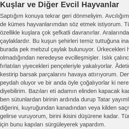
Kuşlar ve Diğer Evcil Hayvanlar
Saptığım konuya tekrar geri dönmeliyim. Avcılığı
de kümes hayvanlarımdan söz etmek istiyorum. Tü
özellikle kuşlara çok şefkatli davranırlar. Araların
çaylaklardır. Bu kuşun şehirleri temiz tuttuğuna ina
burada pek mebzul çaylak bulunuyor. Ürkecekleri h
olmadığından neredeyse evcilleşmişler. Islık çalı
fırlatılan yiyecekleri pençeleriyle yakalıyorlar. Âd
kestirip barsak parçalarını havaya attırıyorum. Der
peydah oluyor ve bir anda öyle çoğalıyorlar ki ner
diyebilirim. Bazıları eti adamın elinden kapacak k
ben sütunlardan birinin ardında durup Tatar yayıml
diğerini, kuyruğundan kanadından veya kilden saçma
gelirse vuruyorum, birini ikisini düşürene kadar. T
için bunu kapıları sürgüleyerek yapardım.