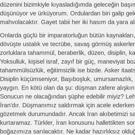
düzenini bizimkiyle kıyasladığımda geleceğin başım
düşünüyor ve ürküyorum. Ordulardan biri galip gele
mahvolacaktır. Gayet tabii her iki hasım da yara 
Onlarda güçlü bir imparatorluğun bütün kaynakları
dövüşte ustalık ve tecrübe, savaş görmüş askerler,
zorluklara tahammül, beraberlik, düzen, disiplin, ka
Yoksulluk, kişisel israf, zayıf bir güç, maneviyat b
tahammülsüzlük, eğitimsizlik ise bizde. Asker itaats
Disiplin küçümseniyor, Başıboşluk, umursamazlık, 
yaygın. En kötü olan da şu: düşman zafere alışkın b
Sonucun ne olacağından şüphe edebilir miyiz? Leh
İran’dır. Düşmanımız saldırmak için acele ederken 
gözetmek durumundadır. Ancak İran akıbetimizi sade
kurtaramaz. Türkler, İran konusunu hallettikten s
boğazımıza sarılacaktır. Ne kadar hazırlıksız ol