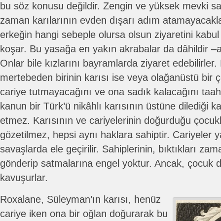
bu söz konusu değildir. Zengin ve yüksek mevki sah
zaman karılarının evden dışarı adım atamayacaklar
erkeğin hangi sebeple olursa olsun ziyaretini kabu
koşar. Bu yasağa en yakın akrabalar da dâhildir –a
Onlar bile kızlarını bayramlarda ziyaret edebilirle
mertebeden birinin karısı ise veya olağanüstü bir ç
cariye tutmayacağını ve ona sadık kalacağını taah
kanun bir Türk’ü nikâhlı karısının üstüne dilediği
etmez. Karısının ve cariyelerinin doğurduğu çocukl
gözetilmez, hepsi aynı haklara sahiptir. Cariyeler y
savaşlarda ele geçirilir. Sahiplerinin, bıktıkları za
gönderip satmalarına engel yoktur. Ancak, çocuk do
kavuşurlar.
Roxalane, Süleyman’ın karısı, henüz
cariye iken ona bir oğlan doğurarak bu