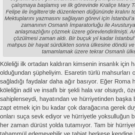
çalışmaya başlamış ve ilk görevinde Kraliçe Mary Tu
Felipe ile İngiltere’de düzenlenen düğününde kralını tem
Mektuplarını yazmasını sağlayan görevi için İstanbul’
zamanının Osmanlı İmparatorluğu ile Avusturya 
anlaşmazlığını çözmek üzere görevlendirilmişti. 
çözülmesi zaman aldı. Bir buçuk yıl kadar İstanbul’
mahpus bir hayat sürdükten sonra ülkesine döndü ve 
tamamlamak üzere tekrar Osmanlı ülke
Köleliği ilk ortadan kaldıran kimsenin insanlık için h
olduğundan şüpheliyim. Esaretin türlü mahsurları 
sağladığı faydalar daha ağır basıyor. Eğer Roma hu
köleliğin adil ve insaflı bir şekli hala var olsaydı, öze
sahiplenseydi, hayatından ve hürriyetinden başka b
zapt etmek için bu kadar çok darağacına gerek duy
onları suça sevk ediyor ve hürriyetle yoksulluğun b
her zaman dürüst yolda tutamıyor. Tam bir hürriye
tahammül edemeyebilir ve tabiat herkese kendine 