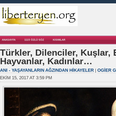
ANASAYFA
1115 ÖZLÜ SÖZ
KISIMLAR
Türkler, Dilenciler, Kuşlar, 
Hayvanlar, Kadınlar…
ANI - YAŞAYANLARIN AĞZINDAN HIKAYELER
|
OGIER G
EKIM 15, 2017 AT 3:59 PM