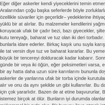
Eğer diğer askerler kendi yiyeceklerini temin etmemi
Aralarından çoğu başka seferlerde böyle zorluklarl
özellikle süvariler için geçerlidir– yedeklerine ihti
yüklü bir at alırlar. Bu malzemeler kendilerini ya
koruyacak ufak bir çadır bezi, bazı giyecekler, şilt
kutu tereyağı, baharat ve tuz olan iki deri torbadır
bunlarla idare ederler. Birkaç kaşık unu suyla karışt
ile tat versin diye tuz ve baharat kararlar. Bu ye
büyük bir tencereyi dolduracak kadar kabarır. Son
günde bir veya iki öğün, eğer peksimetleri varsa, 
bir ay hatta daha uzun süre karınlarını bununla do
askerler de yanlarına ufak bir torba içinde kurutula
alır ve onu da aynı şekilde un gibi kullanırlar. Bu 
için çok yararlıdır. Bazen de at etine başvururlar, 
istemez birçok at ölür. Bunların iyi durumda olanla