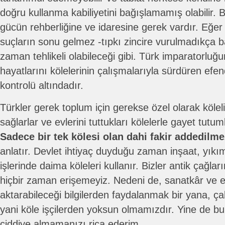
doğru kullanma kabiliyetini bağışlamamış olabilir. 
gücün rehberliğine ve idaresine gerek vardır. Eğer
suçların sonu gelmez -tıpkı zincire vurulmadıkça b
zaman tehlikeli olabileceği gibi. Türk imparatorluğu
hayatlarını kölelerinin çalışmalarıyla sürdüren efend
kontrolü altındadır.
Türkler gerek toplum için gerekse özel olarak köle
sağlarlar ve evlerini tuttukları kölelerle gayet tutuml
Sadece bir tek kölesi olan dahi fakir addedilme
anlatır. Devlet ihtiyaç duyduğu zaman inşaat, yıkım
işlerinde daima köleleri kullanır. Bizler antik çağlar
hiçbir zaman erişemeyiz. Nedeni de, sanatkâr ve e
aktarabileceği bilgilerden faydalanmak bir yana, ç
yani köle işçilerden yoksun olmamızdır. Yine de b
ciddiye almamanızı rica ederim.