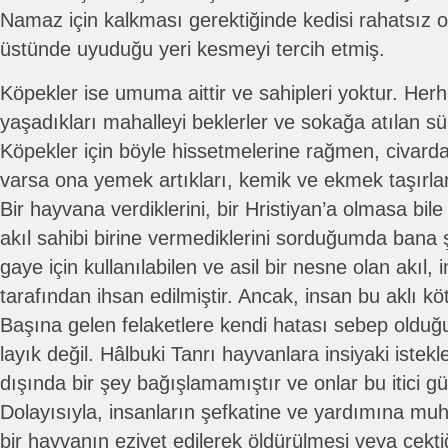
Namaz için kalkması gerektiğinde kedisi rahatsız o
üstünde uyuduğu yeri kesmeyi tercih etmiş.
Köpekler ise umuma aittir ve sahipleri yoktur. Herhan
yaşadıkları mahalleyi beklerler ve sokağa atılan süp
Köpekler için böyle hissetmelerine rağmen, civard
varsa ona yemek artıkları, kemik ve ekmek taşırla
Bir hayvana verdiklerini, bir Hristiyan’a olmasa bil
akıl sahibi birine vermediklerini sorduğumda bana 
gaye için kullanılabilen ve asil bir nesne olan akıl,
tarafından ihsan edilmiştir. Ancak, insan bu aklı köt
Başına gelen felaketlere kendi hatası sebep old
layık değil. Hâlbuki Tanrı hayvanlara insiyaki istek
dışında bir şey bağışlamamıştır ve onlar bu itici gü
Dolayısıyla, insanların şefkatine ve yardımına muht
bir hayvanın eziyet edilerek öldürülmesi veya çekt