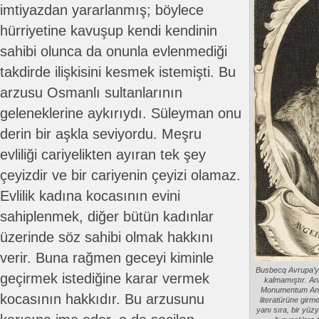
imtiyazdan yararlanmış; böylece
hürriyetine kavuşup kendi kendinin
sahibi olunca da onunla evlenmediği
takdirde ilişkisini kesmek istemişti. Bu
arzusu Osmanlı sultanlarının
geleneklerine aykırıydı. Süleyman onu
derin bir aşkla seviyordu. Meşru
evliliği cariyelikten ayıran tek şey
çeyizdir ve bir cariyenin çeyizi olamaz.
Evlilik kadına kocasının evini
sahiplenmek, diğer bütün kadınlar
üzerinde söz sahibi olmak hakkını
verir. Buna rağmen geceyi kiminle
Busbecq Avrupa’y
geçirmek istediğine karar vermek
kalmamıştır. An
Monumentum Ancy
kocasının hakkıdır. Bu arzusunu
literatürüne girm
yanı sıra, bir yüzy