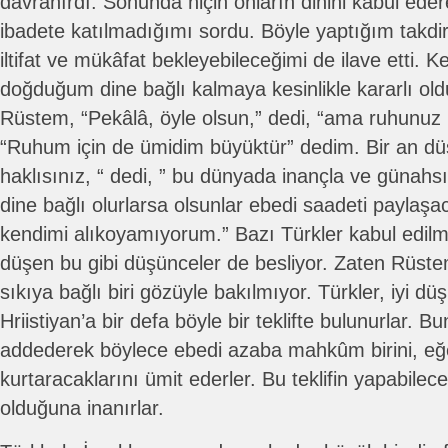
davranırdı. Sonunda niçin onların dinini kabul ede
ibadete katılmadığımı sordu. Böyle yaptığım takd
iltifat ve mükâfat bekleyebileceğimi de ilave etti. 
doğduğum dine bağlı kalmaya kesinlikle kararlı o
Rüstem, “Pekâlâ, öyle olsun,” dedi, “ama ruhunuz 
“Ruhum için de ümidim büyüktür” dedim. Bir an dü
haklısınız, “ dedi, ” bu dünyada inançla ve günahs
dine bağlı olurlarsa olsunlar ebedi saadeti paylaş
kendimi alıkoyamıyorum.” Bazı Türkler kabul edilmi
düşen bu gibi düşünceler de besliyor. Zaten Rüstem’
sıkıya bağlı biri gözüyle bakılmıyor. Türkler, iyi düş
Hriistiyan’a bir defa böyle bir teklifte bulunurlar. Bu
addederek böylece ebedi azaba mahkûm birini, eğ
kurtaracaklarını ümit ederler. Bu teklifin yapabilecek
olduğuna inanırlar.