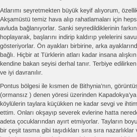
Atlarımı seyretmekten büyük keyif alıyorum, özelli
Akşamüstü temiz hava alıp rahatlamaları için hepsi 
avluda bağlanıyorlar. Sanki seyredildiklerinin farkı
hoplayarak, başlarını indirip kaldırıp yelelerini sav
gösteriyorlar. Ön ayakları birbirine, arka ayaklarınd
bağlı. Hiçbir at Türklerin atları kadar insana alışkın 
kendine bakan seyisi derhal tanır. Terbiye edilirk
ve iyi davranılır.
Pontus bölgesi ile kısmen de Bithynia’nın, görüntü
(ormansız ) denen yöresi üzerinden Kapadokya’ya 
köylülerin taylara küçükken ne kadar sevgi ve ihti
ettim. Onları okşayıp severek evlerine hatta nerede
adeta çocuklarından ayırt etmiyorlar. Tayların bo
bir çeşit tasma gibi taşıdıkları sıra sıra nazarlıkla