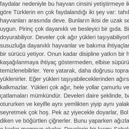
faydalar nedeniyle bu hayvan cinsini yetiştirmeye 
göre Türklerin en çok faydalandığı iki şey var: tahı
hayvanları arasında deve. Bunların ikisi de uzak se
uygun. Pirinç çok dayanıklı ve besleyici bir gıda. Bir
doyurabiliyor. Develer çok ağır yükleri taşıyabiliyor
susuzluğa dayanıklı hayvanlar ve bakıma ihtiyaçlar
bir sürücü yetiyor. Onun kadar disipline yatkın bir
kaşağılanmaya ihtiyaç göstermeden, elbise süpürür
temizlenebilirler. Yere yatarak, daha doğrusu topr
yüklenirler. Eğer yükleri taşıyabileceklerinden ağ
kalkmazlar. Yükleri çok ağır, hele yollar çamurlu v
çatlamaları mümkündür. Develeri daire şeklinde, b
otururken ve keyifle aynı yemlikten yiyip aynı yala
seyretmek çok hoş. Pek az yiyecekle doyarlar, Bo
diken ve böğürtlen çiğnerler. Bunu yaparken ağızl