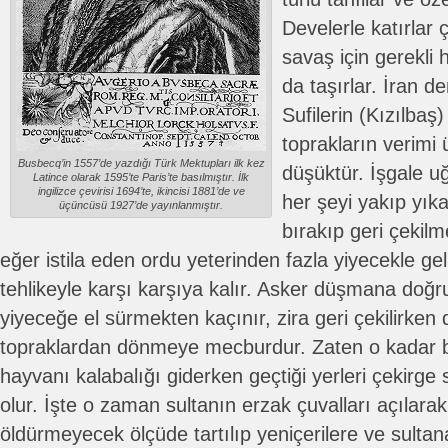
Develerle katırlar ç
savaş için gerekli h
da taşırlar. İran de
Sufilerin (Kızılbaş
toprakların verimi
Busbecq’in 1557’de yazdığı Türk Mektupları ilk kez
düşüktür. İşgale u
Latince olarak 1595’te Paris’te basılmıştır. İlk
ingilizce çevirisi 1694’te, ikincisi 1881’de ve
her şeyi yakıp yık
üçüncüsü 1927’de yayınlanmıştır.
bırakıp geri çekil
eğer istila eden ordu yeterinden fazla yiyecekle ge
tehlikeyle karşı karşıya kalır. Asker düşmana doğr
yiyeceğe el sürmekten kaçınır, zira geri çekilirken 
topraklardan dönmeye mecburdur. Zaten o kadar b
hayvanı kalabalığı giderken geçtiği yerleri çekirge 
olur. İşte o zaman sultanın erzak çuvalları açılarak
öldürmeyecek ölçüde tartılıp yeniçerilere ve sultana b