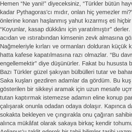
Hemen “Ne yani!” diyeceksiniz, “Türkler bütün hay
kadar Pythagoras’cı mıdır, onlan hiç yemezler mi?
önlerine konan haşlanmış yahut kızarmış eti hiçbir
“Koyunlar, kasap dükkânı için yaratılmıştır” derler.
acıdan ve ıstırabından kimsenin zevk almasına g
Nağmeleriyle kırları ve ormanları dolduran küçük k
hatta kafese kapatılmasına razı olmazlar. “Bu davra
engellemektir” diye düşünürler. Fakat bu hususta bir 
Bazı Türkler güzel şakıyan bülbülleri tutar ve bahar 
Saka kuşları gezdiren adamlar da gördüm. Bu ku
gösterilen bir sikkeyi aramak için uzun mesafe uçma
tutan kaptırmak istemezse adamın eline konup pa
çalışarak onunla odadan odaya dolaşır. Kapınca da 
sokakta bekleyen ve çıngırakla onu çağıran sahibi
alınca mükâfat olarak sakaya birkaç kendir tohumu 
Aelianus’u taklit ederek bir tabii bilimler tarihi yaz