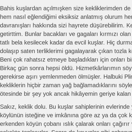
Bahis kuşlardan açılmışken size kekliklerimden de
hem nasıl eğlendiğimi eksiksiz anlatmış olurum he
davranışları hakkında sizi hayrete düşürebilirim. Ke
getirttim. Bunlar bacakları ve gagaları kırmızı ola
tatlı bela kesilecek kadar da evcil kuşlar. Hiç dur
dolaşıp saten terliklerimi gagalayarak çıkan tozla ke
Beni çok rahatsız etmeye başladıkları için onları b
Birkaç gün sonra hepsi öldü. Hizmetkârlarımın sö
gerekirse aşırı yemlenmeden ölmüşler. Halbuki Plin
kekliklerin hiçbir zaman yağ bağlamadıklarını söyl
ötesinde bir şey yok ancak hikâyemin geriye kalan 
Sakız, keklik dolu. Bu kuşlar sahiplerinin evlerind
köylünün isteğine ve imkânına göre az ya da çok k
erkenden köyün çobanı ıslık çalarak onları çağırır v