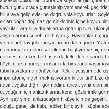
sokakta toplaşırlar, Sonra da koyunlar gibi çobanın
bütün günü orada güneşlenip yemlenerek geçirirler
bir araya gelip evlerine doğru yola koyulurlar. Söyl
onları doğar doğmaz gömleklerinin içine koyup bir 
yavruları ara sıra dudaklarına götürüp tükürükleriy
alışmalarının sebebi de buymuş. Hayvanların çoğu gi
ve minnet duyguları insanlardan daha güçlü. Yavru
davranmaları onları sahiplerine bağlıyor ve hiç un
edilmesi gereken bir husus da keklikleri dışarıda b
böyle olursa hürriyeti insanlarla bir arada yaşama
tabii hayatlarına dönüyorlar. Keklik yetiştirmede us
imparator için getirmek istiyorum ki usulünü bize d
nasıl uygulandığını görmedim, ancak şahit olan bi
duyduğum için anlattıklarına kendi gözlerimle görm
Aynı şey şimdi anlatacağım hikâye için de geçerli.
olduğu genellikle kabul edilen bir olay ki, şüphe e