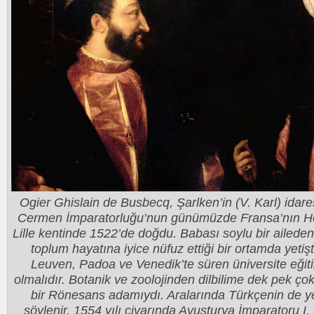
Ogier Ghislain de Busbecq, Şarlken’in (V. Karl) idare
Cermen İmparatorluğu’nun günümüzde Fransa’nın Hol
Lille kentinde 1522’de doğdu. Babası soylu bir ailed
toplum hayatına iyice nüfuz ettiği bir ortamda yeti
Leuven, Padoa ve Venedik’te süren üniversite eğit
olmalıdır. Botanik ve zoolojinden dilbilime dek pek çok 
bir Rönesans adamıydı. Aralarında Türkçenin de yer 
söylenir. 1554 yılı civarında Avusturya İmparatoru I