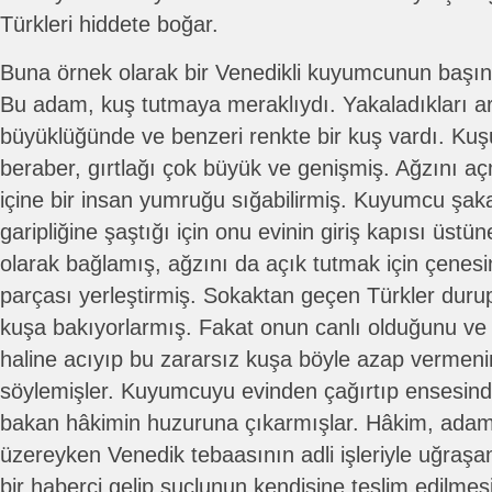
Türkleri hiddete boğar.
Buna örnek olarak bir Venedikli kuyumcunun başına 
Bu adam, kuş tutmaya meraklıydı. Yakaladıkları 
büyüklüğünde ve benzeri renkte bir kuş vardı. Ku
beraber, gırtlağı çok büyük ve genişmiş. Ağzını 
içine bir insan yumruğu sığabilirmiş. Kuyumcu şak
garipliğine şaştığı için onu evinin giriş kapısı üstün
olarak bağlamış, ağzını da açık tutmak için çenesin
parçası yerleştirmiş. Sokaktan geçen Türkler durup
kuşa bakıyorlarmış. Fakat onun canlı olduğunu ve
haline acıyıp bu zararsız kuşa böyle azap vermen
söylemişler. Kuyumcuyu evinden çağırtıp ensesinde
bakan hâkimin huzuruna çıkarmışlar. Hâkim, ada
üzereyken Venedik tebaasının adli işleriyle uğraş
bir haberci gelip suçlunun kendisine teslim edilmesi